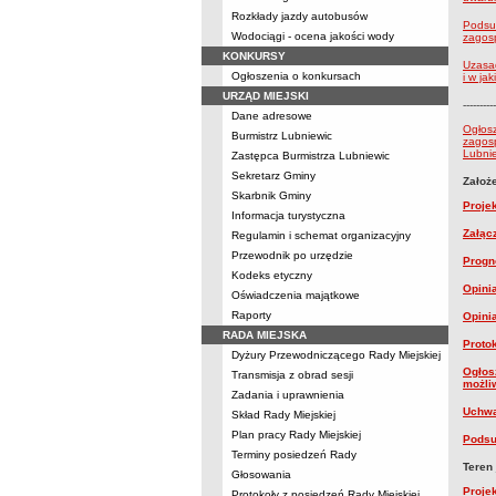
Rozkłady jazdy autobusów
Podsum
Wodociągi - ocena jakości wody
zagos
KONKURSY
Uzasad
Ogłoszenia o konkursach
i w ja
URZĄD MIEJSKI
----------
Dane adresowe
Ogłosz
Burmistrz Lubniewic
zagosp
Lubni
Zastępca Burmistrza Lubniewic
Sekretarz Gminy
Założ
Skarbnik Gminy
Proje
Informacja turystyczna
Załącz
Regulamin i schemat organizacyjny
Przewodnik po urzędzie
Progn
Kodeks etyczny
Opini
Oświadczenia majątkowe
Raporty
Opini
RADA MIEJSKA
Proto
Dyżury Przewodniczącego Rady Miejskiej
Ogłos
Transmisja z obrad sesji
możli
Zadania i uprawnienia
Uchwa
Skład Rady Miejskiej
Plan pracy Rady Miejskiej
Podsu
Terminy posiedzeń Rady
Teren
Głosowania
Proje
Protokoły z posiedzeń Rady Miejskiej