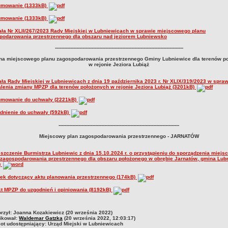
mowanie (1333kB)
mowanie (1333kB)
ła Nr XLII/267/2023 Rady Miejskiej w Lubniewicach w sprawie miejscowego planu
podarowania przestrzennego dla obszaru nad jeziorem Lubniewsko
------------------------------------------------------------------------------------
na miejscowego planu zagospodarowania przestrzennego Gminy Lubniewice dla terenów p
w rejonie Jeziora Lubiąż
ła Rady Miejskiej w Lubniewicach z dnia 19 października 2023 r. Nr XLIX/319/2023 w spraw
lenia zmiany MPZP dla terenów położonych w rejonie Jeziora Lubiąż (3201kB)
mowanie do uchwały (2221kB)
dnienie do uchwały (592kB)
-------------------------------------------------------------------------------
Miejscowy plan zagospodarowania przestrzennego - JARNATÓW
szczenie Burmistrza Lubniewic z dnia 15.10.2024 r. o przystąpieniu do sporządzenia miej
 zagospodarowania przestrzennego dla obszaru położonego w obrębie Jarnatów, gmina Lub
)
ek dotyczący aktu planowania przestrzennego (174kB)
kt MPZP do uzgodnień i opiniowania (8192kB)
czka
rzył:
Joanna Kozakiewicz (20 września 2022)
ikował:
Waldemar Gatzka
(20 września 2022, 12:03:17)
ot udostępniający:
Urząd Miejski w Lubniewicach