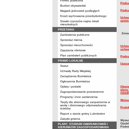
Pomoc publiczna
Podsu
Budżet obywatelski
Podsu
Majątek jednostek podległych
Koszt wychowania przedszkolnego
Uchwa
zagos
Stawki czynszów najmu lokali
mieszkalnych
PRZETARGI
Zmia
Zamówienia publiczne
Sprzedaż mienia
Sprzedaż nieruchomości
Uchwa
uchwa
Zapytania ofertowe
Plan zamówień publicznych
Podsu
PRAWO LOKALNE
Uzasa
Statut
Uchwały Rady Miejskiej
Zarządzenia Burmistrza
Ogłoszenia Burmistrza
Opłaty i podatki
Obwie
planu
Zagospodarowanie przestrzenne
(26kB
Programy i inne zamierzenia
Wnios
Taryfy dla zbiorowego zaopatrzenia w
wodę i zbiorowego odprowadzania
Proje
ścieków
Raport o stanie gminy Lubniewice
Zabytki gminne
metry
Wytwo
Opubl
PLANY, STUDIUM UWARUNKOWAŃ I
Podmi
KIERUNKÓW ZAGOSPODAROWANIA