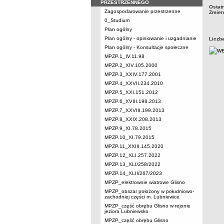
PRZESTRZENNEGO
Ostat
Zagospodarowanie przestrzenne
Zmien
0_Studium
Plan ogólny
Plan ogólny - opiniowanie i uzgadnianie
Liczb
Plan ogólny - Konsultacje społeczne
MPZP.1_IV.11.98
MPZP.2_XIV.105.2000
MPZP.3_XXIV.177.2001
MPZP.4_XXVII.234.2010
MPZP.5_XXI.151.2012
MPZP.6_XVIII.198.2013
MPZP.7_XXVIII.199.2013
MPZP.8_XXIX.208.2013
MPZP.9_XI.78.2015
MPZP.10_XI.79.2015
MPZP.11_XXIII.145.2020
MPZP.12_XLI.257.2022
MPZP.13_XLI/258/2022
MPZP.14_XLII/267/2023
MPZP_elektrownie wiatrowe Glisno
MPZP_obszar położony w południowo-
zachodniej części m. Lubniewice
MPZP_część obrębu Glisno w rejonie
jeziora Lubniewsko
MPZP_część obrębu Glisno