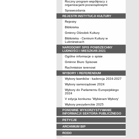
Roczny program współpracy z
organizacjami pozarządowymi
Sprawozdania
REJESTR INSTYTUCJI KULTURY
Rejestry
Biblioteka
Gminny Ośrodek Kultury
Biblioteka - Centrum Kultury w
Lubniewicach
NARODOWY SPIS POWSZECHNY
LUDNOŚCI I MIESZKAŃ 2021
Ogólne informacje o spisie
Gminne Biuro Spisowe
Rachmistrze terenowi
WYBORY I REFERENDUM
Wybory ławników - kadencja 2024-2027
Wybory samorządowe 2024
Wybory do Parlamentu Europejskiego
2024
V edycja konkursu 'Wybieram Wybory'
Wybory prezydenckie 2025
PONOWNE WYKORZYSTYWANIE
INFORMACJI SEKTORA PUBLICZNEGO
PETYCJE
ARCHIWUM BIP
RODO