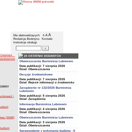
BIP - Urząd Miejski w Lubniewicach
Menu dodatkowe
A
powiększ czcionkę
A
standardowy rozmiar czcionki
Dla słabowidzących
A
pomniejsz czcionkę
Redakcja Biuletynu
Kontakt
Instrukcja obsługi
Wyszukiwarka artykułów
Szukaj
OWANIA...
20 OSTATNIO DODANYCH
zestrzenne
Obwieszczenie Burmistrza Lubniewic
Data publikacji: 7 sierpnia 2026
Dział:
Obwieszczenia
Decyzje środowiskowe
Data publikacji: 7 sierpnia 2026
Dział:
Rejestr informacji o środowisku
GMINY
Zarządzenie nr 132/2026 Burmistrza
Lubniewic
Data publikacji: 5 sierpnia 2026
runkowań i
Dział:
Zarządzenia
Informacja Burmistrza Lubniewic
tudium
Data publikacji: 4 sierpnia 2026
Dział:
Obwieszczenia
Obwieszczenie Burmistrza Lubniewic
twa (26kB)
Data publikacji: 3 sierpnia 2026
Dział:
Obwieszczenia
Studium
Sprawozdanie z wykonania budżetu - II