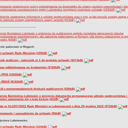
owanie strategicznej oceny oddziaływania na środowisko do zmiany studium uwarunkowań i ki
podarowania przestrzennego gminy Lubniewice przyjętego powyższą uchwałą (2493kB)
nienie zawierające informacje o udziale społeczeństwa oraz o tym, w jaki sposób zostały wzięt
kim zakresie zostały uwzględnione uwagi i wnioski (623kB)
------------------------------------------
enie Burmistrza Lubniewic o wyłożeniu do publicznego wglądu projektów miejscowych planów
odarowania przestrzennego: dla założenia pałacowego w Rogach i dla terenu położonego w rejo
ewsko (64kB)
enie pałacowe w Rogach:
kt uchwały Rady Miejskiej (159kB)
nik graficzny - załącznik nr 1 do projektu uchwały (3074kB)
oza oddziaływania na środowisko (3769kB)
a PPIS (1505kB)
a RDOŚ (8192kB)
kół z przeprowadzonych dyskusji publicznych (330kB)
zenie Burmistrza Lubniewic o przyjęciu dokumentu wymagającego udziału społeczeństwa i
wości zapoznania się z jego treścią (41kB)
ła nr XLI/257/2022 Rady Miejskiej w Lubniewicach z dnia 29 grudnia 2022 (3726kB)
mowanie i uzasadnienie do uchwały (96kB)
 jeziora Lubniewsko:
kt uchwały Rady Miejskiej (116kB)