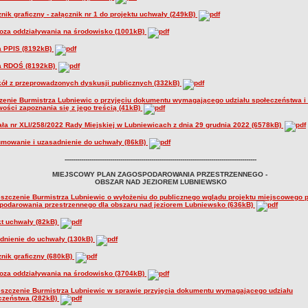
nik graficzny - załącznik nr 1 do projektu uchwały (249kB)
oza oddziaływania na środowisko (1001kB)
a PPIS (8192kB)
a RDOŚ (8192kB)
kół z przeprowadzonych dyskusji publicznych (332kB)
zenie Burmistrza Lubniewic o przyjęciu dokumentu wymagającego udziału społeczeństwa i
wości zapoznania się z jego treścią (41kB)
ła nr XLI/258/2022 Rady Miejskiej w Lubniewicach z dnia 29 grudnia 2022 (6578kB)
mowanie i uzasadnienie do uchwały (86kB)
---------------------------------------------------------------------------------------------
MIEJSCOWY PLAN ZAGOSPODAROWANIA PRZESTRZENNEGO -
OBSZAR NAD JEZIOREM LUBNIEWSKO
szczenie Burmistrza Lubniewic o wyłożeniu do publicznego wglądu projektu miejscowego 
podarowania przestrzennego dla obszaru nad jeziorem Lubniewsko (636kB)
kt uchwały (82kB)
dnienie do uchwały (130kB)
znik graficzny (680kB)
oza oddziaływania na środowisko (3704kB)
szczenie Burmistrza Lubniewic w sprawie przyjęcia dokumentu wymagającego udziału
czeństwa (282kB)