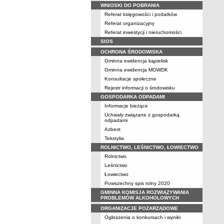
WNIOSKI DO POBRANIA
Referat księgowości i podatków
Referat organizacyjny
Referat inwestycji i nieruchomości
SIOS
OCHRONA ŚRODOWISKA
Gminna ewidencja kąpielisk
Gminna ewidencja MOWDK
Konsultacje społeczne
Rejestr informacji o środowisku
GOSPODARKA ODPADAMI
Informacje bieżące
Uchwały związane z gospodarką
odpadami
Azbest
Tekstylia
ROLNICTWO, LEŚNICTWO, ŁOWIECTWO
Rolnictwo
Leśnictwo
Łowiectwo
Powszechny spis rolny 2020
GMINNA KOMISJA ROZWIĄZYWANIA
PROBLEMÓW ALKOHOLOWYCH
ORGANIZACJE POZARZĄDOWE
Ogłoszenia o konkursach i wyniki