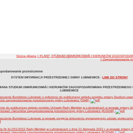
ścieżka nawigacji
Strona główna
> PLANY, STUDIUM UWARUNKOWAŃ I KIERUNKÓW ZAGOSPODAR
> Zagospodarowanie pr
podarowanie przestrzenne
SYSTEM INFORMACJI PRZESTRZENNEJ GMINY LUBNIEWICE -
LINK DO STRONY
MIANA STUDIUM UWARUNKOWAŃ I KIERUNKÓW ZAGOSPODAROWANIA PRZESTRZENNEGO 
LUBNIEWICE
zczenie Burmistrza Lubniewic o wyłożeniu do publicznego wglądu projektu zmiany Studium uwa
nków zagospodarowania przestrzennego gminy Lubniewice (33kB)
nie do publicznego wglądu projektu Uchwały Rady Miejskiej w Lubniewicach w sprawie zmiany S
nkowań i kierunków zagospodarowania przestrzennego gminy Lubniewice (8192kB)
zczenie Burmistrza Lubniewic w sprawie przyjęcia dokumentu wymagającego udziału społeczeńs
a Nr XL/251/2022 Rady Miejskiej w Lubniewicach z dnia 21 listopada 2022 r. w sprawie zmiany 
nkowań i kierunków zagospodarowania przestrzennego gminy Lubniewice (8192kB)