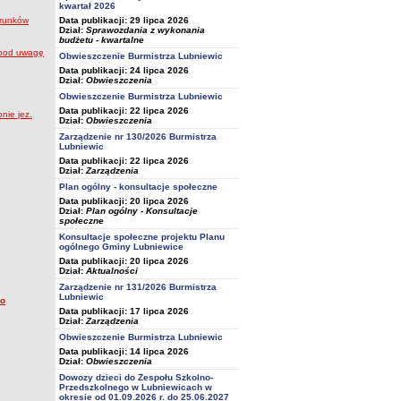
kwartał 2026
Data publikacji: 29 lipca 2026
erunków
Dział:
Sprawozdania z wykonania
budżetu - kwartalne
e pod uwagę
Obwieszczenie Burmistrza Lubniewic
Data publikacji: 24 lipca 2026
Dział:
Obwieszczenia
Obwieszczenie Burmistrza Lubniewic
Data publikacji: 22 lipca 2026
nie jez.
Dział:
Obwieszczenia
Zarządzenie nr 130/2026 Burmistrza
Lubniewic
Data publikacji: 22 lipca 2026
Dział:
Zarządzenia
Plan ogólny - konsultacje społeczne
Data publikacji: 20 lipca 2026
Dział:
Plan ogólny - Konsultacje
społeczne
Konsultacje społeczne projektu Planu
ogólnego Gminy Lubniewice
Data publikacji: 20 lipca 2026
Dział:
Aktualności
Zarządzenie nr 131/2026 Burmistrza
Lubniewic
 o
Data publikacji: 17 lipca 2026
Dział:
Zarządzenia
Obwieszczenie Burmistrza Lubniewic
Data publikacji: 14 lipca 2026
Dział:
Obwieszczenia
Dowozy dzieci do Zespołu Szkolno-
Przedszkolnego w Lubniewicach w
okresie od 01.09.2026 r. do 25.06.2027