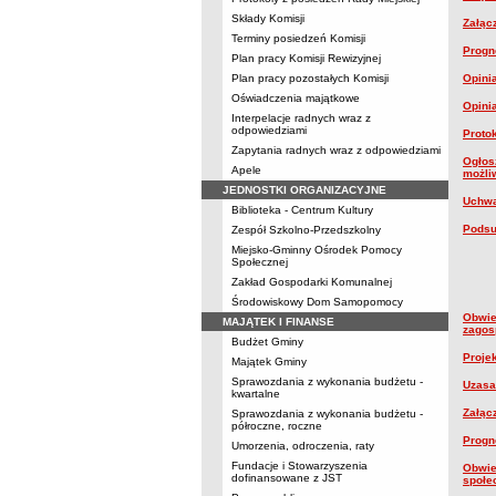
Składy Komisji
Załącz
Terminy posiedzeń Komisji
Progn
Plan pracy Komisji Rewizyjnej
Plan pracy pozostałych Komisji
Opini
Oświadczenia majątkowe
Opini
Interpelacje radnych wraz z
odpowiedziami
Proto
Zapytania radnych wraz z odpowiedziami
Ogłos
Apele
możli
JEDNOSTKI ORGANIZACYJNE
Uchwa
Biblioteka - Centrum Kultury
Podsu
Zespół Szkolno-Przedszkolny
Miejsko-Gminny Ośrodek Pomocy
Społecznej
Zakład Gospodarki Komunalnej
Środowiskowy Dom Samopomocy
Obwie
MAJĄTEK I FINANSE
zagos
Budżet Gminy
Proje
Majątek Gminy
Sprawozdania z wykonania budżetu -
Uzasa
kwartalne
Załąc
Sprawozdania z wykonania budżetu -
półroczne, roczne
Progn
Umorzenia, odroczenia, raty
Fundacje i Stowarzyszenia
Obwie
dofinansowane z JST
społe