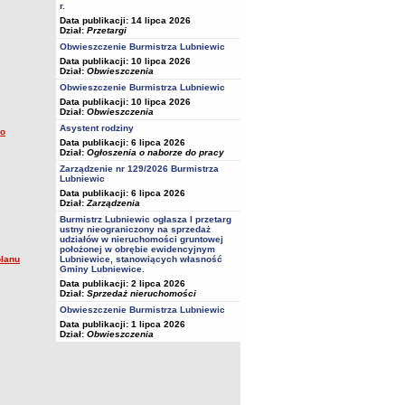
r.
Data publikacji: 14 lipca 2026
Dział:
Przetargi
Obwieszczenie Burmistrza Lubniewic
Data publikacji: 10 lipca 2026
Dział:
Obwieszczenia
Obwieszczenie Burmistrza Lubniewic
Data publikacji: 10 lipca 2026
Dział:
Obwieszczenia
Asystent rodziny
 o
Data publikacji: 6 lipca 2026
Dział:
Ogłoszenia o naborze do pracy
Zarządzenie nr 129/2026 Burmistrza
Lubniewic
Data publikacji: 6 lipca 2026
Dział:
Zarządzenia
Burmistrz Lubniewic ogłasza I przetarg
ustny nieograniczony na sprzedaż
udziałów w nieruchomości gruntowej
położonej w obrębie ewidencyjnym
Lubniewice, stanowiących własność
planu
Gminy Lubniewice.
Data publikacji: 2 lipca 2026
Dział:
Sprzedaż nieruchomości
Obwieszczenie Burmistrza Lubniewic
Data publikacji: 1 lipca 2026
Dział:
Obwieszczenia