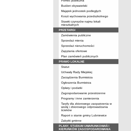
Pomoc publiczna
Budżet obywatelski
Majątek jednostek podległych
Koszt wychowania przedszkolnego
Stawki czynszów najmu lokali
mieszkalnych
PRZETARGI
Zamówienia publiczne
Sprzedaż mienia
Sprzedaż nieruchomości
Zapytania ofertowe
Plan zamówień publicznych
PRAWO LOKALNE
Statut
Uchwały Rady Miejskiej
Zarządzenia Burmistrza
Ogłoszenia Burmistrza
Opłaty i podatki
Zagospodarowanie przestrzenne
Programy i inne zamierzenia
Taryfy dla zbiorowego zaopatrzenia w
wodę i zbiorowego odprowadzania
ścieków
Raport o stanie gminy Lubniewice
Zabytki gminne
PLANY, STUDIUM UWARUNKOWAŃ I
KIERUNKÓW ZAGOSPODAROWANIA