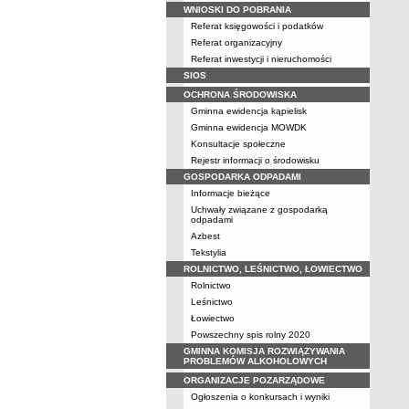
WNIOSKI DO POBRANIA
Referat księgowości i podatków
Referat organizacyjny
Referat inwestycji i nieruchomości
SIOS
OCHRONA ŚRODOWISKA
Gminna ewidencja kąpielisk
Gminna ewidencja MOWDK
Konsultacje społeczne
Rejestr informacji o środowisku
GOSPODARKA ODPADAMI
Informacje bieżące
Uchwały związane z gospodarką
odpadami
Azbest
Tekstylia
ROLNICTWO, LEŚNICTWO, ŁOWIECTWO
Rolnictwo
Leśnictwo
Łowiectwo
Powszechny spis rolny 2020
GMINNA KOMISJA ROZWIĄZYWANIA
PROBLEMÓW ALKOHOLOWYCH
ORGANIZACJE POZARZĄDOWE
Ogłoszenia o konkursach i wyniki