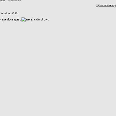
rejestr zmian tej 
a odsłon:
3090