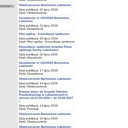
Obwieszczenie Burmistrza Lubniewic
informacji »
Data publikacji: 22 lipca 2026
Dział:
Obwieszczenia
Zarządzenie nr 130/2026 Burmistrza
Lubniewic
Data publikacji: 22 lipca 2026
Dział:
Zarządzenia
Plan ogólny - konsultacje społeczne
Data publikacji: 20 lipca 2026
Dział:
Plan ogólny - Konsultacje społeczne
Konsultacje społeczne projektu Planu
ogólnego Gminy Lubniewice
Data publikacji: 20 lipca 2026
Dział:
Aktualności
Zarządzenie nr 131/2026 Burmistrza
Lubniewic
Data publikacji: 17 lipca 2026
Dział:
Zarządzenia
Obwieszczenie Burmistrza Lubniewic
Data publikacji: 14 lipca 2026
Dział:
Obwieszczenia
Dowozy dzieci do Zespołu Szkolno-
Przedszkolnego w Lubniewicach w
okresie od 01.09.2026 r. do 25.06.2027
r.
Data publikacji: 14 lipca 2026
Dział:
Przetargi
Obwieszczenie Burmistrza Lubniewic
Data publikacji: 10 lipca 2026
Dział:
Obwieszczenia
Obwieszczenie Burmistrza Lubniewic