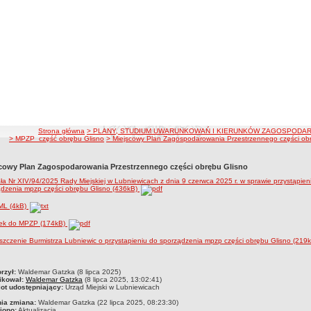
ścieżka nawigacji
Strona główna
> PLANY, STUDIUM UWARUNKOWAŃ I KIERUNKÓW ZAGOSPODAR
> MPZP_część obrębu Glisno
> Miejscowy Plan Zagospodarowania Przestrzennego części ob
cowy Plan Zagospodarowania Przestrzennego części obrębu Glisno
a Nr XIV/94/2025 Rady Miejskiej w Lubniewicach z dnia 9 czerwca 2025 r. w sprawie przystąpien
ądzenia mpzp części obrębu Glisno (436kB)
GML (4kB)
ek do MPZP (174kB)
zczenie Burmistrza Lubniewic o przystapieniu do sporządzenia mpzp części obrębu Glisno (219
czka
rzył:
Waldemar Gatzka (8 lipca 2025)
ikował:
Waldemar Gatzka
(8 lipca 2025, 13:02:41)
ot udostępniający:
Urząd Miejski w Lubniewicach
nia zmiana:
Waldemar Gatzka (22 lipca 2025, 08:23:30)
iono:
Aktualizacja