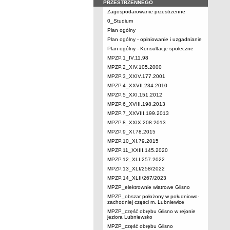
PRZESTRZENNEGO
Zagospodarowanie przestrzenne
0_Studium
Plan ogólny
Plan ogólny - opiniowanie i uzgadnianie
Plan ogólny - Konsultacje społeczne
MPZP.1_IV.11.98
MPZP.2_XIV.105.2000
MPZP.3_XXIV.177.2001
MPZP.4_XXVII.234.2010
MPZP.5_XXI.151.2012
MPZP.6_XVIII.198.2013
MPZP.7_XXVIII.199.2013
MPZP.8_XXIX.208.2013
MPZP.9_XI.78.2015
MPZP.10_XI.79.2015
MPZP.11_XXIII.145.2020
MPZP.12_XLI.257.2022
MPZP.13_XLI/258/2022
MPZP.14_XLII/267/2023
MPZP_elektrownie wiatrowe Glisno
MPZP_obszar położony w południowo-
zachodniej części m. Lubniewice
MPZP_część obrębu Glisno w rejonie
jeziora Lubniewsko
MPZP_część obrębu Glisno