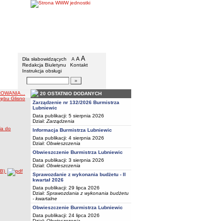
BIP - Urząd Miejski w Lubniewicach
Menu dodatkowe
A
powiększ czcionkę
A
standardowy rozmiar czcionki
Dla słabowidzących
A
pomniejsz czcionkę
Redakcja Biuletynu
Kontakt
Instrukcja obsługi
Wyszukiwarka artykułów
Szukaj
OWANIA...
20 OSTATNIO DODANYCH
rębu Glisno
Zarządzenie nr 132/2026 Burmistrza
Lubniewic
Data publikacji: 5 sierpnia 2026
Dział:
Zarządzenia
ia do
Informacja Burmistrza Lubniewic
Data publikacji: 4 sierpnia 2026
Dział:
Obwieszczenia
Obwieszczenie Burmistrza Lubniewic
Data publikacji: 3 sierpnia 2026
Dział:
Obwieszczenia
kB)
Sprawozdanie z wykonania budżetu - II
kwartał 2026
Data publikacji: 29 lipca 2026
Dział:
Sprawozdania z wykonania budżetu
- kwartalne
Obwieszczenie Burmistrza Lubniewic
Data publikacji: 24 lipca 2026
Dział:
Obwieszczenia