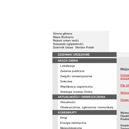
Strona główna
Mapa Biuletynu
Rejestr zmian treści
Statystyki oglądalności
Dziennik Ustaw
Monitor Polski
DZIENNIKI URZĘDOWE
Menu
NASZA GMINA
Lokalizacja
Miejs
Zadania publiczne
Uchwał
Związki i stowarzyszenia
sporz
Sołectwa
Plik 
Współpraca zagraniczna
Strategia rozwoju Gminy
Wnios
AKTUALNOŚCI I OBWIESZCZENIA
Obwies
Aktualności
Obwieszczenia, ogłoszenia i komunikaty
metry
KOMUNIKATY
Wytwo
Opubl
Drogi
Podmi
Energia elektryczna
Ostat
Meteorologiczne
Zmien