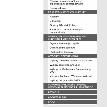
Roczny program współpracy z
organizacjami pozarządowymi
Sprawozdania
REJESTR INSTYTUCJI KULTURY
Rejestry
Biblioteka
Gminny Ośrodek Kultury
Biblioteka - Centrum Kultury w
Lubniewicach
NARODOWY SPIS POWSZECHNY
LUDNOŚCI I MIESZKAŃ 2021
Ogólne informacje o spisie
Gminne Biuro Spisowe
Rachmistrze terenowi
WYBORY I REFERENDUM
Wybory ławników - kadencja 2024-2027
Wybory samorządowe 2024
Wybory do Parlamentu Europejskiego
2024
V edycja konkursu 'Wybieram Wybory'
Wybory prezydenckie 2025
PONOWNE WYKORZYSTYWANIE
INFORMACJI SEKTORA PUBLICZNEGO
PETYCJE
ARCHIWUM BIP
RODO