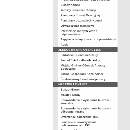
Składy Komisji
Terminy posiedzeń Komisji
Plan pracy Komisji Rewizyjnej
Plan pracy pozostałych Komisji
Oświadczenia majątkowe
Interpelacje radnych wraz z
odpowiedziami
Zapytania radnych wraz z odpowiedziami
Apele
JEDNOSTKI ORGANIZACYJNE
Biblioteka - Centrum Kultury
Zespół Szkolno-Przedszkolny
Miejsko-Gminny Ośrodek Pomocy
Społecznej
Zakład Gospodarki Komunalnej
Środowiskowy Dom Samopomocy
MAJĄTEK I FINANSE
Budżet Gminy
Majątek Gminy
Sprawozdania z wykonania budżetu -
kwartalne
Sprawozdania z wykonania budżetu -
półroczne, roczne
Umorzenia, odroczenia, raty
Fundacje i Stowarzyszenia
dofinansowane z JST