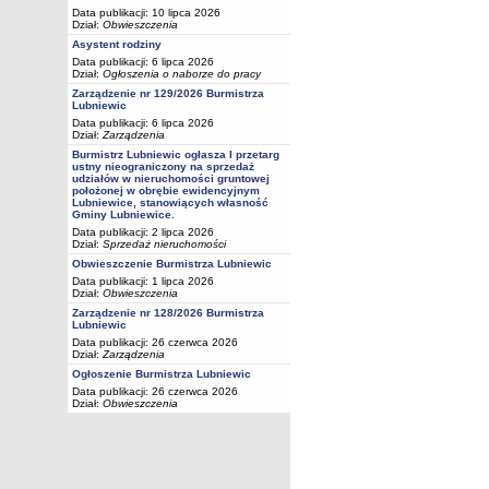
Data publikacji: 10 lipca 2026
Dział:
Obwieszczenia
Asystent rodziny
Data publikacji: 6 lipca 2026
Dział:
Ogłoszenia o naborze do pracy
Zarządzenie nr 129/2026 Burmistrza
Lubniewic
Data publikacji: 6 lipca 2026
Dział:
Zarządzenia
Burmistrz Lubniewic ogłasza I przetarg
ustny nieograniczony na sprzedaż
udziałów w nieruchomości gruntowej
położonej w obrębie ewidencyjnym
Lubniewice, stanowiących własność
Gminy Lubniewice.
Data publikacji: 2 lipca 2026
Dział:
Sprzedaż nieruchomości
Obwieszczenie Burmistrza Lubniewic
Data publikacji: 1 lipca 2026
Dział:
Obwieszczenia
Zarządzenie nr 128/2026 Burmistrza
Lubniewic
Data publikacji: 26 czerwca 2026
Dział:
Zarządzenia
Ogłoszenie Burmistrza Lubniewic
Data publikacji: 26 czerwca 2026
Dział:
Obwieszczenia