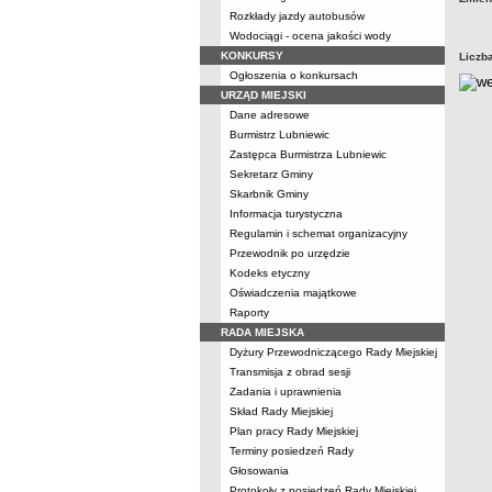
Rozkłady jazdy autobusów
Wodociągi - ocena jakości wody
KONKURSY
Liczb
Ogłoszenia o konkursach
URZĄD MIEJSKI
Dane adresowe
Burmistrz Lubniewic
Zastępca Burmistrza Lubniewic
Sekretarz Gminy
Skarbnik Gminy
Informacja turystyczna
Regulamin i schemat organizacyjny
Przewodnik po urzędzie
Kodeks etyczny
Oświadczenia majątkowe
Raporty
RADA MIEJSKA
Dyżury Przewodniczącego Rady Miejskiej
Transmisja z obrad sesji
Zadania i uprawnienia
Skład Rady Miejskiej
Plan pracy Rady Miejskiej
Terminy posiedzeń Rady
Głosowania
Protokoły z posiedzeń Rady Miejskiej