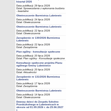
kwartał 2026
Data publikacji: 29 lipca 2026
Dział:
Sprawozdania z wykonania budżetu
- kwartalne
Obwieszczenie Burmistrza Lubniewic
Data publikacji: 24 lipca 2026
Dział:
Obwieszczenia
Obwieszczenie Burmistrza Lubniewic
Data publikacji: 22 lipca 2026
Dział:
Obwieszczenia
Zarządzenie nr 130/2026 Burmistrza
Lubniewic
Data publikacji: 22 lipca 2026
Dział:
Zarządzenia
Plan ogólny - konsultacje społeczne
Data publikacji: 20 lipca 2026
Dział:
Plan ogólny - Konsultacje społeczne
Konsultacje społeczne projektu Planu
ogólnego Gminy Lubniewice
Data publikacji: 20 lipca 2026
Dział:
Aktualności
Zarządzenie nr 131/2026 Burmistrza
Lubniewic
Data publikacji: 17 lipca 2026
Dział:
Zarządzenia
Obwieszczenie Burmistrza Lubniewic
Data publikacji: 14 lipca 2026
Dział:
Obwieszczenia
Dowozy dzieci do Zespołu Szkolno-
Przedszkolnego w Lubniewicach w
okresie od 01.09.2026 r. do 25.06.2027
r.