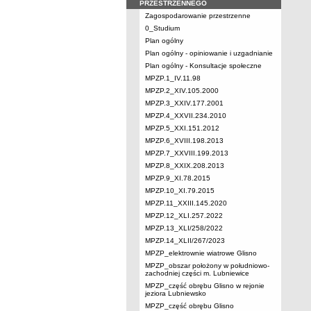
PRZESTRZENNEGO
Zagospodarowanie przestrzenne
0_Studium
Plan ogólny
Plan ogólny - opiniowanie i uzgadnianie
Plan ogólny - Konsultacje społeczne
MPZP.1_IV.11.98
MPZP.2_XIV.105.2000
MPZP.3_XXIV.177.2001
MPZP.4_XXVII.234.2010
MPZP.5_XXI.151.2012
MPZP.6_XVIII.198.2013
MPZP.7_XXVIII.199.2013
MPZP.8_XXIX.208.2013
MPZP.9_XI.78.2015
MPZP.10_XI.79.2015
MPZP.11_XXIII.145.2020
MPZP.12_XLI.257.2022
MPZP.13_XLI/258/2022
MPZP.14_XLII/267/2023
MPZP_elektrownie wiatrowe Glisno
MPZP_obszar położony w południowo-
zachodniej części m. Lubniewice
MPZP_część obrębu Glisno w rejonie
jeziora Lubniewsko
MPZP_część obrębu Glisno