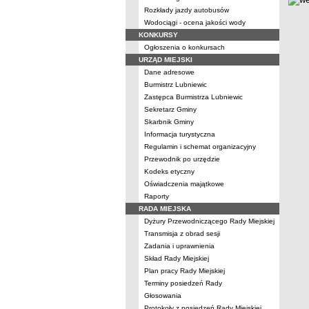
Rozkłady jazdy autobusów
Wodociągi - ocena jakości wody
KONKURSY
Ogłoszenia o konkursach
URZĄD MIEJSKI
Dane adresowe
Burmistrz Lubniewic
Zastępca Burmistrza Lubniewic
Sekretarz Gminy
Skarbnik Gminy
Informacja turystyczna
Regulamin i schemat organizacyjny
Przewodnik po urzędzie
Kodeks etyczny
Oświadczenia majątkowe
Raporty
RADA MIEJSKA
Dyżury Przewodniczącego Rady Miejskiej
Transmisja z obrad sesji
Zadania i uprawnienia
Skład Rady Miejskiej
Plan pracy Rady Miejskiej
Terminy posiedzeń Rady
Głosowania
Protokoły z posiedzeń Rady Miejskiej