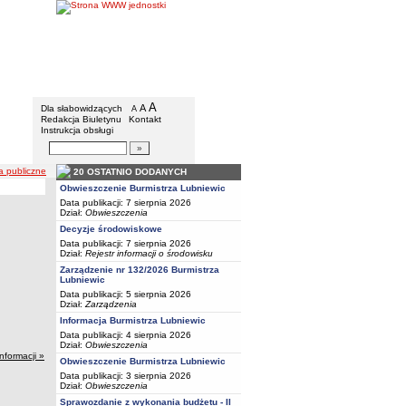
BIP - Urząd Miejski w Lubniewicach
Menu dodatkowe
A
powiększ czcionkę
A
standardowy rozmiar czcionki
Dla słabowidzących
A
pomniejsz czcionkę
Redakcja Biuletynu
Kontakt
Instrukcja obsługi
Wyszukiwarka artykułów
Szukaj
a publiczne
20 OSTATNIO DODANYCH
Obwieszczenie Burmistrza Lubniewic
Data publikacji: 7 sierpnia 2026
Dział:
Obwieszczenia
Decyzje środowiskowe
Data publikacji: 7 sierpnia 2026
Dział:
Rejestr informacji o środowisku
Zarządzenie nr 132/2026 Burmistrza
Lubniewic
Data publikacji: 5 sierpnia 2026
Dział:
Zarządzenia
Informacja Burmistrza Lubniewic
Data publikacji: 4 sierpnia 2026
Dział:
Obwieszczenia
informacji »
Obwieszczenie Burmistrza Lubniewic
Data publikacji: 3 sierpnia 2026
Dział:
Obwieszczenia
Sprawozdanie z wykonania budżetu - II