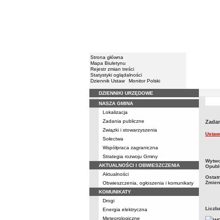
Strona główna
Mapa Biuletynu
Rejestr zmian treści
Statystyki oglądalności
Dziennik Ustaw
Monitor Polski
DZIENNIKI URZĘDOWE
Menu
NASZA GMINA
Lokalizacja
Zadania publiczne
Zadan
Związki i stowarzyszenia
Ustaw
Sołectwa
Współpraca zagraniczna
Strategia rozwoju Gminy
metry
Wytwo
AKTUALNOŚCI I OBWIESZCZENIA
Opubl
Aktualności
Ostat
Zmien
Obwieszczenia, ogłoszenia i komunikaty
KOMUNIKATY
Drogi
Liczb
Energia elektryczna
Meteorologiczne