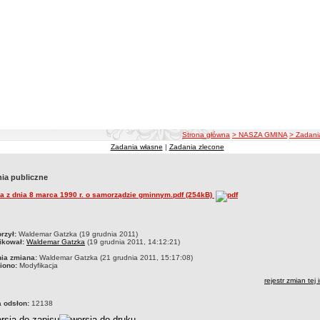
ścieżka nawigacji
Strona główna
> NASZA GMINA
> Zadani
Zadania własne
|
Zadania zlecone
ia publiczne
a z dnia 8 marca 1990 r. o samorządzie gminnym.pdf (254kB)
czka
rzył:
Waldemar Gatzka (19 grudnia 2011)
ikował:
Waldemar Gatzka
(19 grudnia 2011, 14:12:21)
nia zmiana:
Waldemar Gatzka (21 grudnia 2011, 15:17:08)
iono:
Modyfikacja
rejestr zmian tej 
a odsłon:
12138