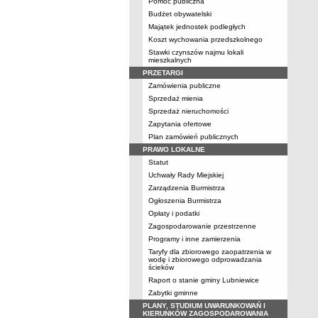
Pomoc publiczna
Budżet obywatelski
Majątek jednostek podległych
Koszt wychowania przedszkolnego
Stawki czynszów najmu lokali
mieszkalnych
PRZETARGI
Zamówienia publiczne
Sprzedaż mienia
Sprzedaż nieruchomości
Zapytania ofertowe
Plan zamówień publicznych
PRAWO LOKALNE
Statut
Uchwały Rady Miejskiej
Zarządzenia Burmistrza
Ogłoszenia Burmistrza
Opłaty i podatki
Zagospodarowanie przestrzenne
Programy i inne zamierzenia
Taryfy dla zbiorowego zaopatrzenia w
wodę i zbiorowego odprowadzania
ścieków
Raport o stanie gminy Lubniewice
Zabytki gminne
PLANY, STUDIUM UWARUNKOWAŃ I
KIERUNKÓW ZAGOSPODAROWANIA