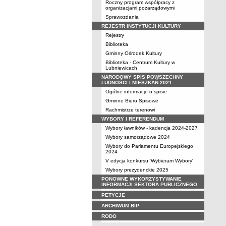
Roczny program współpracy z
organizacjami pozarządowymi
Sprawozdania
REJESTR INSTYTUCJI KULTURY
Rejestry
Biblioteka
Gminny Ośrodek Kultury
Biblioteka - Centrum Kultury w
Lubniewicach
NARODOWY SPIS POWSZECHNY
LUDNOŚCI I MIESZKAŃ 2021
Ogólne informacje o spisie
Gminne Biuro Spisowe
Rachmistrze terenowi
WYBORY I REFERENDUM
Wybory ławników - kadencja 2024-2027
Wybory samorządowe 2024
Wybory do Parlamentu Europejskiego
2024
V edycja konkursu 'Wybieram Wybory'
Wybory prezydenckie 2025
PONOWNE WYKORZYSTYWANIE
INFORMACJI SEKTORA PUBLICZNEGO
PETYCJE
ARCHIWUM BIP
RODO