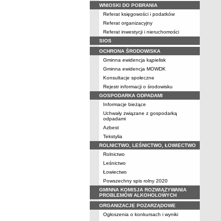
WNIOSKI DO POBRANIA
Referat księgowości i podatków
Referat organizacyjny
Referat inwestycji i nieruchomości
SIOS
OCHRONA ŚRODOWISKA
Gminna ewidencja kąpielisk
Gminna ewidencja MOWDK
Konsultacje społeczne
Rejestr informacji o środowisku
GOSPODARKA ODPADAMI
Informacje bieżące
Uchwały związane z gospodarką
odpadami
Azbest
Tekstylia
ROLNICTWO, LEŚNICTWO, ŁOWIECTWO
Rolnictwo
Leśnictwo
Łowiectwo
Powszechny spis rolny 2020
GMINNA KOMISJA ROZWIĄZYWANIA
PROBLEMÓW ALKOHOLOWYCH
ORGANIZACJE POZARZĄDOWE
Ogłoszenia o konkursach i wyniki