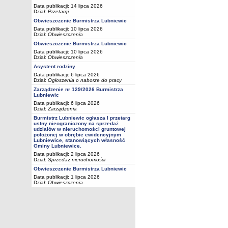
Data publikacji: 14 lipca 2026
Dział:
Przetargi
Obwieszczenie Burmistrza Lubniewic
Data publikacji: 10 lipca 2026
Dział:
Obwieszczenia
Obwieszczenie Burmistrza Lubniewic
Data publikacji: 10 lipca 2026
Dział:
Obwieszczenia
Asystent rodziny
Data publikacji: 6 lipca 2026
Dział:
Ogłoszenia o naborze do pracy
Zarządzenie nr 129/2026 Burmistrza
Lubniewic
Data publikacji: 6 lipca 2026
Dział:
Zarządzenia
Burmistrz Lubniewic ogłasza I przetarg
ustny nieograniczony na sprzedaż
udziałów w nieruchomości gruntowej
położonej w obrębie ewidencyjnym
Lubniewice, stanowiących własność
Gminy Lubniewice.
Data publikacji: 2 lipca 2026
Dział:
Sprzedaż nieruchomości
Obwieszczenie Burmistrza Lubniewic
Data publikacji: 1 lipca 2026
Dział:
Obwieszczenia