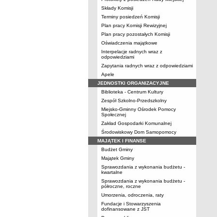
Składy Komisji
Terminy posiedzeń Komisji
Plan pracy Komisji Rewizyjnej
Plan pracy pozostałych Komisji
Oświadczenia majątkowe
Interpelacje radnych wraz z
odpowiedziami
Zapytania radnych wraz z odpowiedziami
Apele
JEDNOSTKI ORGANIZACYJNE
Biblioteka - Centrum Kultury
Zespół Szkolno-Przedszkolny
Miejsko-Gminny Ośrodek Pomocy
Społecznej
Zakład Gospodarki Komunalnej
Środowiskowy Dom Samopomocy
MAJĄTEK I FINANSE
Budżet Gminy
Majątek Gminy
Sprawozdania z wykonania budżetu -
kwartalne
Sprawozdania z wykonania budżetu -
półroczne, roczne
Umorzenia, odroczenia, raty
Fundacje i Stowarzyszenia
dofinansowane z JST