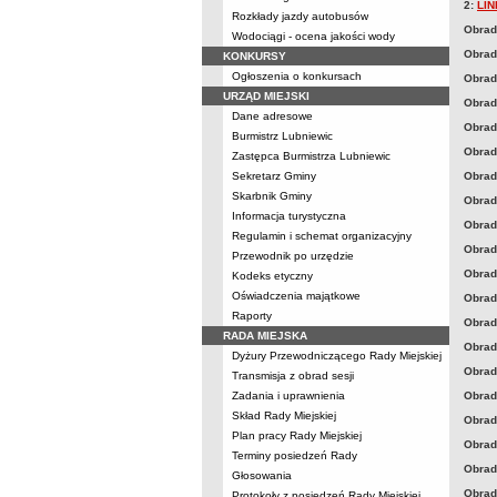
2:
LIN
Rozkłady jazdy autobusów
Obrad
Wodociągi - ocena jakości wody
Obrady
KONKURSY
Ogłoszenia o konkursach
Obrady
URZĄD MIEJSKI
Obrad
Dane adresowe
Obrady
Burmistrz Lubniewic
Obrad
Zastępca Burmistrza Lubniewic
Sekretarz Gminy
Obrady
Skarbnik Gminy
Obrady
Informacja turystyczna
Obrad
Regulamin i schemat organizacyjny
Obrad
Przewodnik po urzędzie
Obrad
Kodeks etyczny
Oświadczenia majątkowe
Obrady
Raporty
Obrad
RADA MIEJSKA
Obrad
Dyżury Przewodniczącego Rady Miejskiej
Obrad
Transmisja z obrad sesji
Zadania i uprawnienia
Obrad
Skład Rady Miejskiej
Obrad
Plan pracy Rady Miejskiej
Obrad
Terminy posiedzeń Rady
Obrad
Głosowania
Obrad
Protokoły z posiedzeń Rady Miejskiej