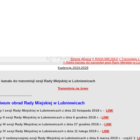
ścieżka nawigacji
Strona główna
> RADA MIEJSKA
> Transmisja z
> Adres kanału do transmisji sesji Rady Miejskiej w L
Kadencja 2024-2029
 kanału do transmisji sesji Rady Miejskiej w Lubniewicach
Transmisja na żywo
----------------------------------
iwum obrad Rady Miejskiej w Lubniewicach
 I sesji Rady Miejskiej w Lubniewicach z dnia 22 listopada 2018 r. -
LINK
 II sesji Rady Miejskiej w Lubniewicach z dnia 6 grudnia 2018 r. -
LINK
 III sesji Rady Miejskiej w Lubniewicach z dnia 27 grudnia 2018 r. -
LINK
 IV sesji Rady Miejskiej w Lubniewicach z dnia 11 lutego 2019 r. -
LINK
y V nadzwyczajnej sesji Rady Miejskiej w Lubniewicach z dnia 6 marca 2019 r. - część 1:
L