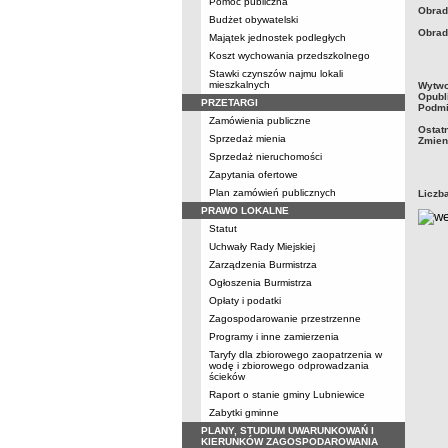
Pomoc publiczna
Obrady
Budżet obywatelski
Obrad
Majątek jednostek podległych
Koszt wychowania przedszkolnego
Stawki czynszów najmu lokali
metry
mieszkalnych
Wytwo
Opubl
PRZETARGI
Podmi
Zamówienia publiczne
Ostat
Sprzedaż mienia
Zmien
Sprzedaż nieruchomości
Zapytania ofertowe
Plan zamówień publicznych
Liczb
PRAWO LOKALNE
Statut
Uchwały Rady Miejskiej
Zarządzenia Burmistrza
Ogłoszenia Burmistrza
Opłaty i podatki
Zagospodarowanie przestrzenne
Programy i inne zamierzenia
Taryfy dla zbiorowego zaopatrzenia w
wodę i zbiorowego odprowadzania
ścieków
Raport o stanie gminy Lubniewice
Zabytki gminne
PLANY, STUDIUM UWARUNKOWAŃ I
KIERUNKÓW ZAGOSPODAROWANIA