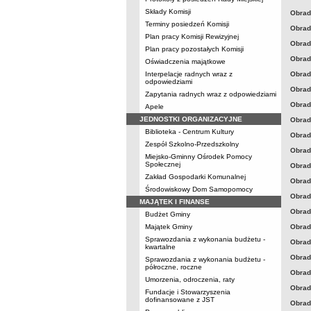
Składy Komisji
Obrad
Terminy posiedzeń Komisji
Obrad
Plan pracy Komisji Rewizyjnej
Obrad
Plan pracy pozostałych Komisji
Obrad
Oświadczenia majątkowe
Interpelacje radnych wraz z
Obrad
odpowiedziami
Obrad
Zapytania radnych wraz z odpowiedziami
Obrad
Apele
JEDNOSTKI ORGANIZACYJNE
Obrad
Biblioteka - Centrum Kultury
Obrad
Zespół Szkolno-Przedszkolny
Obrady
Miejsko-Gminny Ośrodek Pomocy
Społecznej
Obrady
Zakład Gospodarki Komunalnej
Obrad
Środowiskowy Dom Samopomocy
Obrad
MAJĄTEK I FINANSE
Obrad
Budżet Gminy
Majątek Gminy
Obrady
Sprawozdania z wykonania budżetu -
Obrady
kwartalne
Obrad
Sprawozdania z wykonania budżetu -
półroczne, roczne
Obrady
Umorzenia, odroczenia, raty
Obrady
Fundacje i Stowarzyszenia
dofinansowane z JST
Obrady