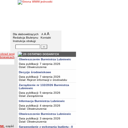
BIP - Urząd Miejski w Lubniewicach
Menu dodatkowe
A
powiększ czcionkę
A
standardowy rozmiar czcionki
Dla słabowidzących
A
pomniejsz czcionkę
Redakcja Biuletynu
Kontakt
Instrukcja obsługi
Wyszukiwarka artykułów
Szukaj
 obrad sesji
20 OSTATNIO DODANYCH
ubniewicach
Obwieszczenie Burmistrza Lubniewic
Data publikacji: 7 sierpnia 2026
Dział:
Obwieszczenia
Decyzje środowiskowe
Data publikacji: 7 sierpnia 2026
Dział:
Rejestr informacji o środowisku
Zarządzenie nr 132/2026 Burmistrza
Lubniewic
Data publikacji: 5 sierpnia 2026
Dział:
Zarządzenia
Informacja Burmistrza Lubniewic
Data publikacji: 4 sierpnia 2026
Dział:
Obwieszczenia
Obwieszczenie Burmistrza Lubniewic
Data publikacji: 3 sierpnia 2026
Dział:
Obwieszczenia
INK
, część
Sprawozdanie z wykonania budżetu - II