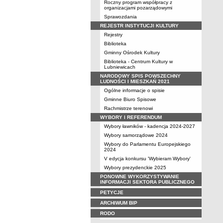
Roczny program współpracy z
organizacjami pozarządowymi
Sprawozdania
REJESTR INSTYTUCJI KULTURY
Rejestry
Biblioteka
Gminny Ośrodek Kultury
Biblioteka - Centrum Kultury w
Lubniewicach
NARODOWY SPIS POWSZECHNY
LUDNOŚCI I MIESZKAŃ 2021
Ogólne informacje o spisie
Gminne Biuro Spisowe
Rachmistrze terenowi
WYBORY I REFERENDUM
Wybory ławników - kadencja 2024-2027
Wybory samorządowe 2024
Wybory do Parlamentu Europejskiego
2024
V edycja konkursu 'Wybieram Wybory'
Wybory prezydenckie 2025
PONOWNE WYKORZYSTYWANIE
INFORMACJI SEKTORA PUBLICZNEGO
PETYCJE
ARCHIWUM BIP
RODO