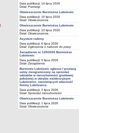
Data publikacji: 14 lipca 2026
Dział:
Przetargi
Obwieszczenie Burmistrza Lubniewic
Data publikacji: 10 lipca 2026
Dział:
Obwieszczenia
2
Obwieszczenie Burmistrza Lubniewic
Data publikacji: 10 lipca 2026
Dział:
Obwieszczenia
Asystent rodziny
Data publikacji: 6 lipca 2026
Dział:
Ogłoszenia o naborze do pracy
Zarządzenie nr 129/2026 Burmistrza
Lubniewic
Data publikacji: 6 lipca 2026
Dział:
Zarządzenia
Burmistrz Lubniewic ogłasza I przetarg
ustny nieograniczony na sprzedaż
udziałów w nieruchomości gruntowej
położonej w obrębie ewidencyjnym
Lubniewice, stanowiących własność
Gminy Lubniewice.
Data publikacji: 2 lipca 2026
Dział:
Sprzedaż nieruchomości
Obwieszczenie Burmistrza Lubniewic
Data publikacji: 1 lipca 2026
Dział:
Obwieszczenia