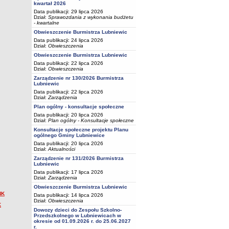
kwartał 2026
Data publikacji: 29 lipca 2026
Dział:
Sprawozdania z wykonania budżetu
- kwartalne
Obwieszczenie Burmistrza Lubniewic
Data publikacji: 24 lipca 2026
Dział:
Obwieszczenia
Obwieszczenie Burmistrza Lubniewic
Data publikacji: 22 lipca 2026
Dział:
Obwieszczenia
Zarządzenie nr 130/2026 Burmistrza
Lubniewic
Data publikacji: 22 lipca 2026
Dział:
Zarządzenia
Plan ogólny - konsultacje społeczne
Data publikacji: 20 lipca 2026
Dział:
Plan ogólny - Konsultacje społeczne
Konsultacje społeczne projektu Planu
ogólnego Gminy Lubniewice
Data publikacji: 20 lipca 2026
Dział:
Aktualności
Zarządzenie nr 131/2026 Burmistrza
Lubniewic
Data publikacji: 17 lipca 2026
Dział:
Zarządzenia
Obwieszczenie Burmistrza Lubniewic
NK
Data publikacji: 14 lipca 2026
Dział:
Obwieszczenia
K
Dowozy dzieci do Zespołu Szkolno-
Przedszkolnego w Lubniewicach w
okresie od 01.09.2026 r. do 25.06.2027
r.