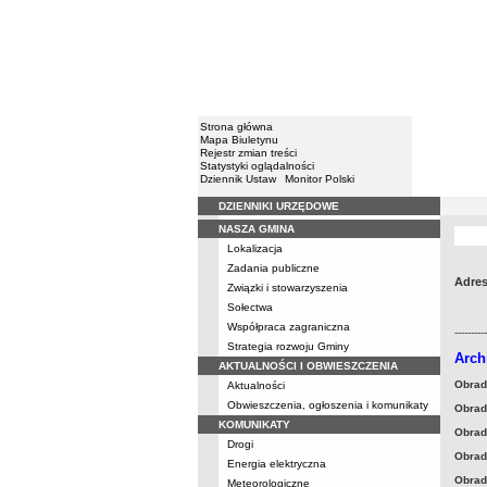
Strona główna
Mapa Biuletynu
Rejestr zmian treści
Statystyki oglądalności
Dziennik Ustaw
Monitor Polski
DZIENNIKI URZĘDOWE
Menu
NASZA GMINA
Lokalizacja
Zadania publiczne
Adres
Związki i stowarzyszenia
Sołectwa
Współpraca zagraniczna
----------
Strategia rozwoju Gminy
Arch
AKTUALNOŚCI I OBWIESZCZENIA
Obrady
Aktualności
Obwieszczenia, ogłoszenia i komunikaty
Obrady
KOMUNIKATY
Obrady
Drogi
Obrady
Energia elektryczna
Obrad
Meteorologiczne