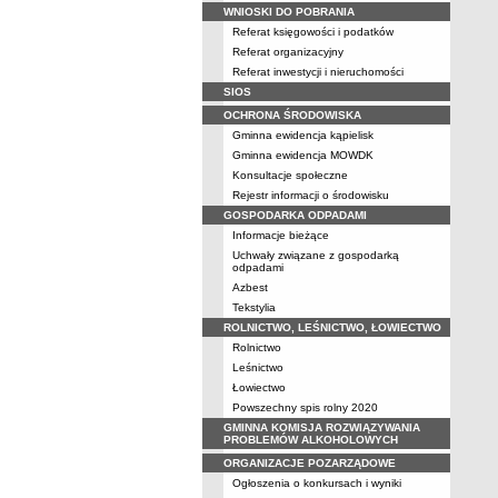
WNIOSKI DO POBRANIA
Referat księgowości i podatków
Referat organizacyjny
Referat inwestycji i nieruchomości
SIOS
OCHRONA ŚRODOWISKA
Gminna ewidencja kąpielisk
Gminna ewidencja MOWDK
Konsultacje społeczne
Rejestr informacji o środowisku
GOSPODARKA ODPADAMI
Informacje bieżące
Uchwały związane z gospodarką
odpadami
Azbest
Tekstylia
ROLNICTWO, LEŚNICTWO, ŁOWIECTWO
Rolnictwo
Leśnictwo
Łowiectwo
Powszechny spis rolny 2020
GMINNA KOMISJA ROZWIĄZYWANIA
PROBLEMÓW ALKOHOLOWYCH
ORGANIZACJE POZARZĄDOWE
Ogłoszenia o konkursach i wyniki