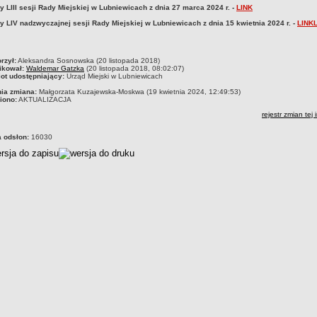
 LIII sesji Rady Miejskiej w Lubniewicach z dnia 27 marca 2024 r. -
LINK
y LIV nadzwyczajnej sesji Rady Miejskiej w Lubniewicach z dnia 15 kwietnia 2024 r. -
LINK
czka
rzył:
Aleksandra Sosnowska (20 listopada 2018)
ikował:
Waldemar Gatzka
(20 listopada 2018, 08:02:07)
ot udostępniający:
Urząd Miejski w Lubniewicach
nia zmiana:
Małgorzata Kuzajewska-Moskwa (19 kwietnia 2024, 12:49:53)
iono:
AKTUALIZACJA
rejestr zmian tej 
a odsłon:
16030