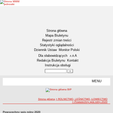
Strona główna
Mapa Biuletynu
Rejestr zmian treści
Statystyki oglądalności
Dziennik Ustaw
Monitor Polski
Menu dodatkowe
Dla słabowidzących
A
powiększ czcionkę
A
standardowy rozmiar czcionki
A
pomniejsz czcionkę
Redakcja Biuletynu
Kontakt
Instrukcja obsługi
Wyszukiwarka artykułów
Szukaj
MENU
Menu
DZIENNIKI URZĘDOWE
NASZA GMINA
Lokalizacja
ścieżka nawigacji
Strona główna
> ROLNICTWO, LEŚNICTWO, ŁOWIECTWO
> Powszechny spis rolny 2020
Zadania publiczne
Związki i stowarzyszenia
Powszechny spis rolny 2020