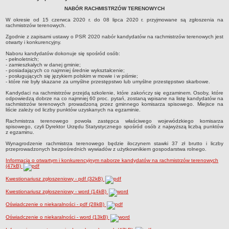
NABÓR RACHMISTRZÓW TERENOWYCH
Sołectwa
W okresie od 15 czerwca 2020 r. do 08 lipca 2020 r. przyjmowane są zgłoszenia na
Współpraca zagraniczna
rachmistrzów terenowych.
Strategia rozwoju Gminy
Zgodnie z zapisami ustawy o PSR 2020 nabór kandydatów na rachmistrzów terenowych jest
otwarty i konkurencyjny.
AKTUALNOŚCI I OBWIESZCZENIA
Naboru kandydatów dokonuje się spośród osób:
Aktualności
- pełnoletnich;
- zamieszkałych w danej gminie;
- posiadających co najmniej średnie wykształcenie;
Obwieszczenia, ogłoszenia i komunikaty
- posługujących się językiem polskim w mowie i w piśmie;
- które nie były skazane za umyślne przestępstwo lub umyślne przestępstwo skarbowe.
KOMUNIKATY
Kandydaci na rachmistrzów przejdą szkolenie, które zakończy się egzaminem. Osoby, które
Drogi
odpowiedzą dobrze na co najmniej 60 proc. pytań, zostaną wpisane na listę kandydatów na
rachmistrzów terenowych prowadzoną przez gminnego komisarza spisowego. Miejsce na
Energia elektryczna
liście zależy od liczby punktów uzyskanych na egzaminie.
Meteorologiczne
Rachmistrza terenowego powoła zastępca właściwego wojewódzkiego komisarza
spisowego, czyli Dyrektor Urzędu Statystycznego spośród osób z najwyższą liczbą punktów
z egzaminu.
Rozkłady jazdy autobusów
Wynagrodzenie rachmistrza terenowego będzie iloczynem stawki 37 zł brutto i liczby
Wodociągi - ocena jakości wody
przeprowadzonych bezpośrednich wywiadów z użytkownikiem gospodarstwa rolnego.
KONKURSY
Informacja o otwartym i konkurencyjnym naborze kandydatów na rachmistrzów terenowych
(47kB)
Ogłoszenia o konkursach
Kwestionariusz zgłoszeniowy - pdf (32kB)
URZĄD MIEJSKI
Kwestionariusz zgłoszeniowy - word (14kB)
Dane adresowe
Oświadczenie o niekaralności - pdf (28kB)
Burmistrz Lubniewic
Oświadczenie o niekaralności - word (13kB)
Zastępca Burmistrza Lubniewic