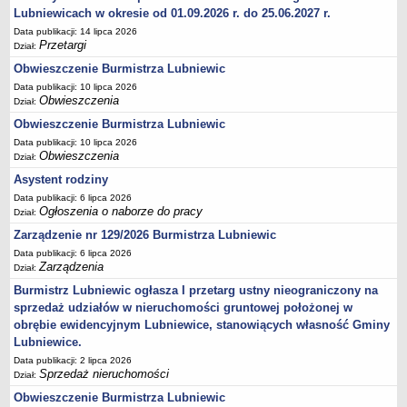
Ogłoszenia Burmistrza
Lubniewicach w okresie od 01.09.2026 r. do 25.06.2027 r.
Opłaty i podatki
Data publikacji: 14 lipca 2026
Przetargi
Dział:
Zagospodarowanie przestrzenne
Obwieszczenie Burmistrza Lubniewic
Programy i inne zamierzenia
Data publikacji: 10 lipca 2026
Taryfy dla zbiorowego zaopatrzenia w wodę i zbiorowego
Obwieszczenia
Dział:
odprowadzania ścieków
Obwieszczenie Burmistrza Lubniewic
Raport o stanie gminy Lubniewice
Data publikacji: 10 lipca 2026
Obwieszczenia
Dział:
Zabytki gminne
Asystent rodziny
PLANY, STUDIUM UWARUNKOWAŃ I KIERUNKÓW ZAGOSPODAROWANIA
PRZESTRZENNEGO
Data publikacji: 6 lipca 2026
Zagospodarowanie przestrzenne
Ogłoszenia o naborze do pracy
Dział:
0_Studium
Zarządzenie nr 129/2026 Burmistrza Lubniewic
Data publikacji: 6 lipca 2026
Plan ogólny
Zarządzenia
Dział:
Plan ogólny - opiniowanie i uzgadnianie
Burmistrz Lubniewic ogłasza I przetarg ustny nieograniczony na
Plan ogólny - Konsultacje społeczne
sprzedaż udziałów w nieruchomości gruntowej położonej w
obrębie ewidencyjnym Lubniewice, stanowiących własność Gminy
MPZP.1_IV.11.98
Lubniewice.
MPZP.2_XIV.105.2000
Data publikacji: 2 lipca 2026
Sprzedaż nieruchomości
MPZP.3_XXIV.177.2001
Dział:
Obwieszczenie Burmistrza Lubniewic
MPZP.4_XXVII.234.2010