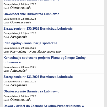
Data publikacji: 24 lipca 2026
Umorzenia, odroczenia, raty
Obwieszczenia
Dział:
Fundacje i Stowarzyszenia dofinansowane z JST
Obwieszczenie Burmistrza Lubniewic
Pomoc publiczna
Data publikacji: 22 lipca 2026
Obwieszczenia
Dział:
Budżet obywatelski
Zarządzenie nr 130/2026 Burmistrza Lubniewic
Majątek jednostek podległych
Data publikacji: 22 lipca 2026
Koszt wychowania przedszkolnego
Zarządzenia
Dział:
Stawki czynszów najmu lokali mieszkalnych
Plan ogólny - konsultacje społeczne
Data publikacji: 20 lipca 2026
PRZETARGI
Plan ogólny - Konsultacje społeczne
Dział:
Zamówienia publiczne
Konsultacje społeczne projektu Planu ogólnego Gminy
Sprzedaż mienia
Lubniewice
Sprzedaż nieruchomości
Data publikacji: 20 lipca 2026
Aktualności
Dział:
Zapytania ofertowe
Zarządzenie nr 131/2026 Burmistrza Lubniewic
Plan zamówień publicznych
Data publikacji: 17 lipca 2026
PRAWO LOKALNE
Zarządzenia
Dział:
Statut
Obwieszczenie Burmistrza Lubniewic
Uchwały Rady Miejskiej
Data publikacji: 14 lipca 2026
Obwieszczenia
Dział:
Zarządzenia Burmistrza
Dowozy dzieci do Zespołu Szkolno-Przedszkolnego w