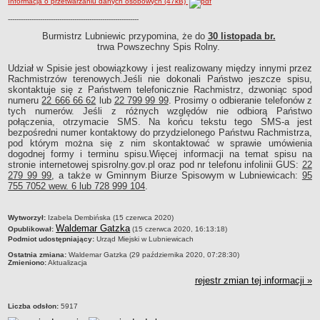
Informacja o przetwarzaniu danych osobowych (47kB)
Sekretarz Gminy
-------------------------------------------------------------
Skarbnik Gminy
Burmistrz Lubniewic przypomina, że do
30 listopada br.
Informacja turystyczna
trwa Powszechny Spis Rolny.
Regulamin i schemat organizacyjny
Udział w Spisie jest obowiązkowy i jest realizowany między innymi przez
Rachmistrzów terenowych.Jeśli nie dokonali Państwo jeszcze spisu,
Przewodnik po urzędzie
skontaktuje się z Państwem telefonicznie Rachmistrz, dzwoniąc spod
Kodeks etyczny
numeru
22 666 66 62
lub
22 799 99 99
. Prosimy o odbieranie telefonów z
tych numerów. Jeśli z różnych względów nie odbiorą Państwo
Oświadczenia majątkowe
połączenia, otrzymacie SMS. Na końcu tekstu tego SMS-a jest
bezpośredni numer kontaktowy do przydzielonego Państwu Rachmistrza,
Raporty
pod którym można się z nim skontaktować w sprawie umówienia
RADA MIEJSKA
dogodnej formy i terminu spisu.Więcej informacji na temat spisu na
stronie internetowej spisrolny.gov.pl oraz pod nr telefonu infolinii GUS:
22
Dyżury Przewodniczącego Rady Miejskiej
279 99 99
, a także w Gminnym Biurze Spisowym w Lubniewicach:
95
Transmisja z obrad sesji
755 7052 wew. 6 lub 728 999 104
.
Zadania i uprawnienia
metryczka
Wytworzył:
Izabela Dembińska (15 czerwca 2020)
Skład Rady Miejskiej
Waldemar Gatzka
Opublikował:
(15 czerwca 2020, 16:13:18)
Podmiot udostępniający:
Urząd Miejski w Lubniewicach
Plan pracy Rady Miejskiej
Ostatnia zmiana:
Waldemar Gatzka (29 października 2020, 07:28:30)
Terminy posiedzeń Rady
Zmieniono:
Aktualizacja
Głosowania
rejestr zmian tej informacji »
Protokoły z posiedzeń Rady Miejskiej
Liczba odsłon:
5917
Składy Komisji