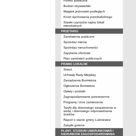
Pomoc publiczna
Budżet obywatelski
Majątek jednostek podległych
Koszt wychowania przedszkolnego
Stawki czynszów najmu lokali
mieszkalnych
PRZETARGI
Zamówienia publiczne
Sprzedaż mienia
Sprzedaż nieruchomości
Zapytania ofertowe
Plan zamówień publicznych
PRAWO LOKALNE
Statut
Uchwały Rady Miejskiej
Zarządzenia Burmistrza
Ogłoszenia Burmistrza
Opłaty i podatki
Zagospodarowanie przestrzenne
Programy i inne zamierzenia
Taryfy dla zbiorowego zaopatrzenia w
wodę i zbiorowego odprowadzania
ścieków
Raport o stanie gminy Lubniewice
Zabytki gminne
PLANY, STUDIUM UWARUNKOWAŃ I
KIERUNKÓW ZAGOSPODAROWANIA