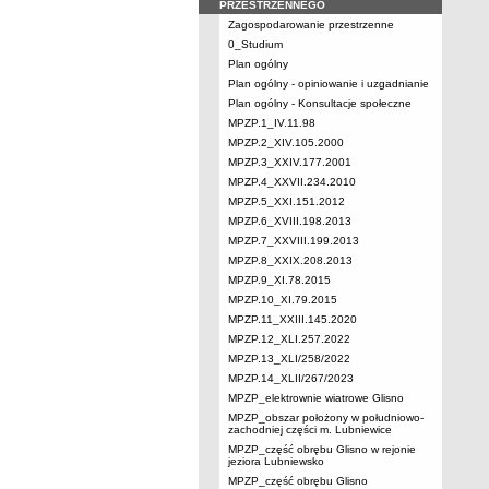
PRZESTRZENNEGO
Zagospodarowanie przestrzenne
0_Studium
Plan ogólny
Plan ogólny - opiniowanie i uzgadnianie
Plan ogólny - Konsultacje społeczne
MPZP.1_IV.11.98
MPZP.2_XIV.105.2000
MPZP.3_XXIV.177.2001
MPZP.4_XXVII.234.2010
MPZP.5_XXI.151.2012
MPZP.6_XVIII.198.2013
MPZP.7_XXVIII.199.2013
MPZP.8_XXIX.208.2013
MPZP.9_XI.78.2015
MPZP.10_XI.79.2015
MPZP.11_XXIII.145.2020
MPZP.12_XLI.257.2022
MPZP.13_XLI/258/2022
MPZP.14_XLII/267/2023
MPZP_elektrownie wiatrowe Glisno
MPZP_obszar położony w południowo-
zachodniej części m. Lubniewice
MPZP_część obrębu Glisno w rejonie
jeziora Lubniewsko
MPZP_część obrębu Glisno