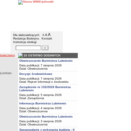
BIP - Urząd Miejski w Lubniewicach
Menu dodatkowe
A
powiększ czcionkę
A
standardowy rozmiar czcionki
Dla słabowidzących
A
pomniejsz czcionkę
Redakcja Biuletynu
Kontakt
Instrukcja obsługi
Wyszukiwarka artykułów
Szukaj
 łowiectwem
20 OSTATNIO DODANYCH
Obwieszczenie Burmistrza Lubniewic
Data publikacji: 7 sierpnia 2026
Dział:
Obwieszczenia
ji pobytu
Decyzje środowiskowe
Data publikacji: 7 sierpnia 2026
Dział:
Rejestr informacji o środowisku
Zarządzenie nr 132/2026 Burmistrza
Lubniewic
Data publikacji: 5 sierpnia 2026
Dział:
Zarządzenia
Informacja Burmistrza Lubniewic
Data publikacji: 4 sierpnia 2026
Dział:
Obwieszczenia
Obwieszczenie Burmistrza Lubniewic
Data publikacji: 3 sierpnia 2026
Dział:
Obwieszczenia
Sprawozdanie z wykonania budżetu - II