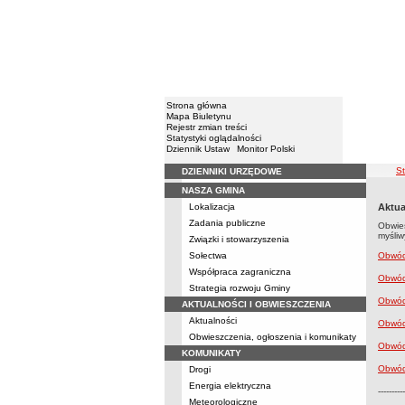
Strona główna
Mapa Biuletynu
Rejestr zmian treści
Statystyki oglądalności
Dziennik Ustaw
Monitor Polski
śc
S
DZIENNIKI URZĘDOWE
Menu
NASZA GMINA
Lokalizacja
Aktua
Zadania publiczne
Obwies
myśliw
Związki i stowarzyszenia
Sołectwa
Obwód
Współpraca zagraniczna
Obwód 
Strategia rozwoju Gminy
Obwód 
AKTUALNOŚCI I OBWIESZCZENIA
Aktualności
Obwód 
Obwieszczenia, ogłoszenia i komunikaty
Obwód 
KOMUNIKATY
Obwód 
Drogi
Energia elektryczna
----------
Meteorologiczne