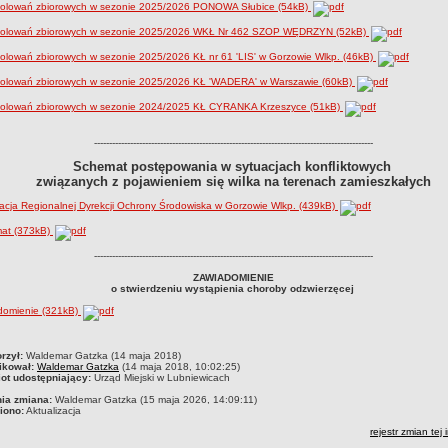
polowań zbiorowych w sezonie 2025/2026 PONOWA Słubice (54kB)
polowań zbiorowych w sezonie 2025/2026 WKŁ Nr 462 SZOP WĘDRZYN (52kB)
olowań zbiorowych w sezonie 2025/2026 KŁ nr 61 'LIS' w Gorzowie Wlkp. (46kB)
polowań zbiorowych w sezonie 2025/2026 KŁ 'WADERA' w Warszawie (60kB)
polowań zbiorowych w sezonie 2024/2025 KŁ CYRANKA Krzeszyce (51kB)
---------------------------------------------------------------------------------------------
Schemat postępowania w sytuacjach konfliktowych
związanych z pojawieniem się wilka na terenach zamieszkałych
acja Regionalnej Dyrekcji Ochrony Środowiska w Gorzowie Wlkp. (439kB)
at (373kB)
---------------------------------------------------------------------------------------------
ZAWIADOMIENIE
o stwierdzeniu wystąpienia choroby odzwierzęcej
domienie (321kB)
czka
rzył:
Waldemar Gatzka (14 maja 2018)
ikował:
Waldemar Gatzka
(14 maja 2018, 10:02:25)
ot udostępniający:
Urząd Miejski w Lubniewicach
nia zmiana:
Waldemar Gatzka (15 maja 2026, 14:09:11)
iono:
Aktualizacja
rejestr zmian tej 