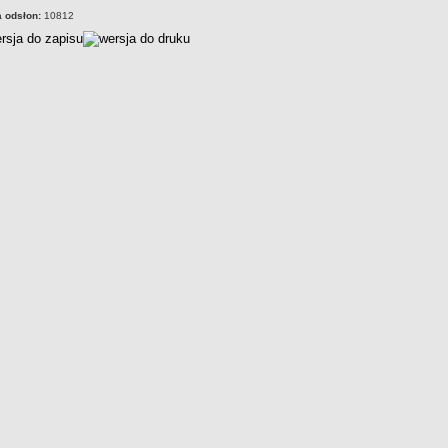
a odsłon:
10812