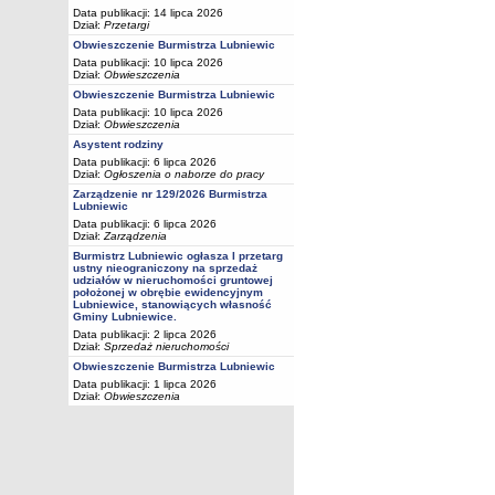
Data publikacji: 14 lipca 2026
Dział:
Przetargi
Obwieszczenie Burmistrza Lubniewic
Data publikacji: 10 lipca 2026
Dział:
Obwieszczenia
Obwieszczenie Burmistrza Lubniewic
Data publikacji: 10 lipca 2026
Dział:
Obwieszczenia
Asystent rodziny
Data publikacji: 6 lipca 2026
Dział:
Ogłoszenia o naborze do pracy
Zarządzenie nr 129/2026 Burmistrza
Lubniewic
Data publikacji: 6 lipca 2026
Dział:
Zarządzenia
Burmistrz Lubniewic ogłasza I przetarg
ustny nieograniczony na sprzedaż
udziałów w nieruchomości gruntowej
położonej w obrębie ewidencyjnym
Lubniewice, stanowiących własność
Gminy Lubniewice.
Data publikacji: 2 lipca 2026
Dział:
Sprzedaż nieruchomości
Obwieszczenie Burmistrza Lubniewic
Data publikacji: 1 lipca 2026
Dział:
Obwieszczenia