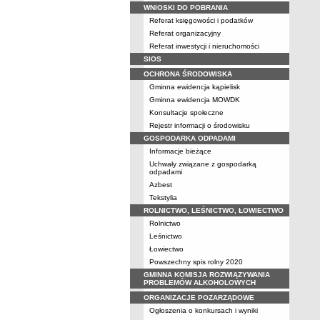
WNIOSKI DO POBRANIA
Referat księgowości i podatków
Referat organizacyjny
Referat inwestycji i nieruchomości
SIOS
OCHRONA ŚRODOWISKA
Gminna ewidencja kąpielisk
Gminna ewidencja MOWDK
Konsultacje społeczne
Rejestr informacji o środowisku
GOSPODARKA ODPADAMI
Informacje bieżące
Uchwały związane z gospodarką
odpadami
Azbest
Tekstylia
ROLNICTWO, LEŚNICTWO, ŁOWIECTWO
Rolnictwo
Leśnictwo
Łowiectwo
Powszechny spis rolny 2020
GMINNA KOMISJA ROZWIĄZYWANIA
PROBLEMÓW ALKOHOLOWYCH
ORGANIZACJE POZARZĄDOWE
Ogłoszenia o konkursach i wyniki