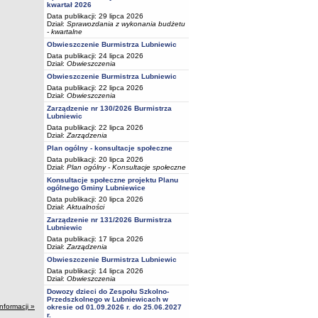
kwartał 2026
Data publikacji: 29 lipca 2026
Dział:
Sprawozdania z wykonania budżetu
- kwartalne
Obwieszczenie Burmistrza Lubniewic
Data publikacji: 24 lipca 2026
Dział:
Obwieszczenia
Obwieszczenie Burmistrza Lubniewic
Data publikacji: 22 lipca 2026
Dział:
Obwieszczenia
Zarządzenie nr 130/2026 Burmistrza
Lubniewic
Data publikacji: 22 lipca 2026
Dział:
Zarządzenia
Plan ogólny - konsultacje społeczne
Data publikacji: 20 lipca 2026
Dział:
Plan ogólny - Konsultacje społeczne
Konsultacje społeczne projektu Planu
ogólnego Gminy Lubniewice
Data publikacji: 20 lipca 2026
Dział:
Aktualności
Zarządzenie nr 131/2026 Burmistrza
Lubniewic
Data publikacji: 17 lipca 2026
Dział:
Zarządzenia
Obwieszczenie Burmistrza Lubniewic
Data publikacji: 14 lipca 2026
Dział:
Obwieszczenia
Dowozy dzieci do Zespołu Szkolno-
Przedszkolnego w Lubniewicach w
informacji »
okresie od 01.09.2026 r. do 25.06.2027
r.