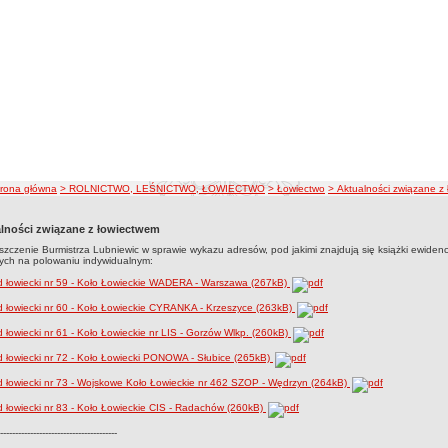
ieżka nawigacji
trona główna
> ROLNICTWO, LEŚNICTWO, ŁOWIECTWO
> Łowiectwo
> Aktualności związane z
lności związane z łowiectwem
zczenie Burmistrza Lubniewic w sprawie wykazu adresów, pod jakimi znajdują się książki ewidenc
ych na polowaniu indywidualnym:
 łowiecki nr 59 - Koło Łowieckie WADERA - Warszawa (267kB)
łowiecki nr 60 - Koło Łowieckie CYRANKA - Krzeszyce (263kB)
łowiecki nr 61 - Koło Łowieckie nr LIS - Gorzów Wlkp. (260kB)
łowiecki nr 72 - Koło Łowiecki PONOWA - Słubice (265kB)
łowiecki nr 73 - Wojskowe Koło Łowieckie nr 462 SZOP - Wędrzyn (264kB)
łowiecki nr 83 - Koło Łowieckie CIS - Radachów (260kB)
---------------------------------------