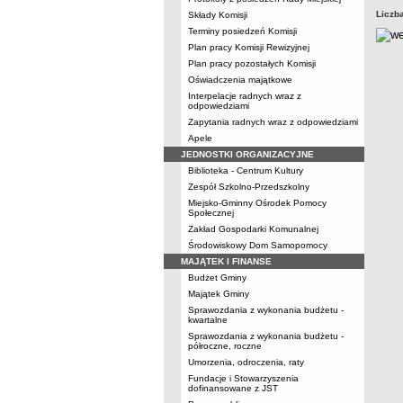
Liczb
Składy Komisji
Terminy posiedzeń Komisji
Plan pracy Komisji Rewizyjnej
Plan pracy pozostałych Komisji
Oświadczenia majątkowe
Interpelacje radnych wraz z
odpowiedziami
Zapytania radnych wraz z odpowiedziami
Apele
JEDNOSTKI ORGANIZACYJNE
Biblioteka - Centrum Kultury
Zespół Szkolno-Przedszkolny
Miejsko-Gminny Ośrodek Pomocy
Społecznej
Zakład Gospodarki Komunalnej
Środowiskowy Dom Samopomocy
MAJĄTEK I FINANSE
Budżet Gminy
Majątek Gminy
Sprawozdania z wykonania budżetu -
kwartalne
Sprawozdania z wykonania budżetu -
półroczne, roczne
Umorzenia, odroczenia, raty
Fundacje i Stowarzyszenia
dofinansowane z JST