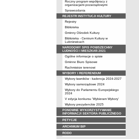
Roczny program współpracy z
organizacjami pozarządowymi
Sprawozdania
REJESTR INSTYTUCJI KULTURY
Rejestry
Biblioteka
Gminny Ośrodek Kultury
Biblioteka - Centrum Kultury w
Lubniewicach
NARODOWY SPIS POWSZECHNY
LUDNOŚCI I MIESZKAŃ 2021
Ogólne informacje o spisie
Gminne Biuro Spisowe
Rachmistrze terenowi
WYBORY I REFERENDUM
Wybory ławników - kadencja 2024-2027
Wybory samorządowe 2024
Wybory do Parlamentu Europejskiego
2024
V edycja konkursu 'Wybieram Wybory'
Wybory prezydenckie 2025
PONOWNE WYKORZYSTYWANIE
INFORMACJI SEKTORA PUBLICZNEGO
PETYCJE
ARCHIWUM BIP
RODO