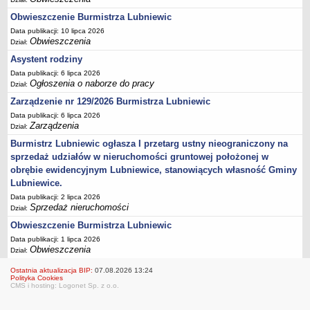
Umorzenia, odroczenia, raty
Obwieszczenie Burmistrza Lubniewic
Data publikacji: 10 lipca 2026
Fundacje i Stowarzyszenia dofinansowane z JST
Obwieszczenia
Dział:
Pomoc publiczna
Asystent rodziny
Budżet obywatelski
Data publikacji: 6 lipca 2026
Ogłoszenia o naborze do pracy
Dział:
Majątek jednostek podległych
Zarządzenie nr 129/2026 Burmistrza Lubniewic
Koszt wychowania przedszkolnego
Data publikacji: 6 lipca 2026
Stawki czynszów najmu lokali mieszkalnych
Zarządzenia
Dział:
PRZETARGI
Burmistrz Lubniewic ogłasza I przetarg ustny nieograniczony na
Zamówienia publiczne
sprzedaż udziałów w nieruchomości gruntowej położonej w
obrębie ewidencyjnym Lubniewice, stanowiących własność Gminy
Sprzedaż mienia
Lubniewice.
Sprzedaż nieruchomości
Data publikacji: 2 lipca 2026
Sprzedaż nieruchomości
Zapytania ofertowe
Dział:
Obwieszczenie Burmistrza Lubniewic
Plan zamówień publicznych
Data publikacji: 1 lipca 2026
PRAWO LOKALNE
Obwieszczenia
Dział:
Statut
Ostatnia aktualizacja BIP:
07.08.2026 13:24
Uchwały Rady Miejskiej
Polityka Cookies
CMS i hosting: Logonet Sp. z o.o.
Zarządzenia Burmistrza