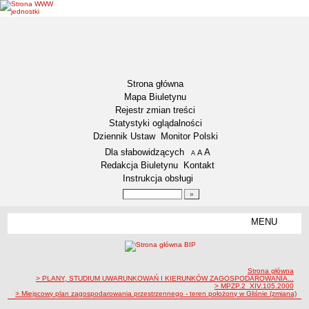
Strona główna
Mapa Biuletynu
Rejestr zmian treści
Statystyki oglądalności
Dziennik Ustaw
Monitor Polski
Menu dodatkowe
Dla słabowidzących
A
powiększ czcionkę
A
standardowy rozmiar czcionki
A
pomniejsz czcionkę
Redakcja Biuletynu
Kontakt
Instrukcja obsługi
Wyszukiwarka artykułów
Szukaj
MENU
Menu
DZIENNIKI URZĘDOWE
NASZA GMINA
Lokalizacja
ścieżka nawigacji
Strona główna
> PLANY, STUDIUM UWARUNKOWAŃ I KIERUNKÓW ZAGOSPODAROWANIA...
Zadania publiczne
> MPZP.2_XIV.105.2000
> Miejscowy plan zagospodarowania przestrzennego - teren położony w Gliśnie (zmiana)
Związki i stowarzyszenia