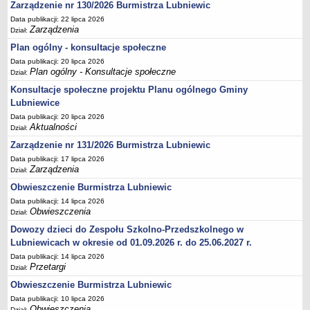
Zarządzenie nr 130/2026 Burmistrza Lubniewic
Terminy posiedzeń Komisji
Data publikacji: 22 lipca 2026
Zarządzenia
Dział:
Plan pracy Komisji Rewizyjnej
Plan ogólny - konsultacje społeczne
Plan pracy pozostałych Komisji
Data publikacji: 20 lipca 2026
Oświadczenia majątkowe
Plan ogólny - Konsultacje społeczne
Dział:
Interpelacje radnych wraz z odpowiedziami
Konsultacje społeczne projektu Planu ogólnego Gminy
Lubniewice
Zapytania radnych wraz z odpowiedziami
Data publikacji: 20 lipca 2026
Apele
Aktualności
Dział:
JEDNOSTKI ORGANIZACYJNE
Zarządzenie nr 131/2026 Burmistrza Lubniewic
Biblioteka - Centrum Kultury
Data publikacji: 17 lipca 2026
Zarządzenia
Zespół Szkolno-Przedszkolny
Dział:
Obwieszczenie Burmistrza Lubniewic
Miejsko-Gminny Ośrodek Pomocy Społecznej
Data publikacji: 14 lipca 2026
Zakład Gospodarki Komunalnej
Obwieszczenia
Dział:
Środowiskowy Dom Samopomocy
Dowozy dzieci do Zespołu Szkolno-Przedszkolnego w
MAJĄTEK I FINANSE
Lubniewicach w okresie od 01.09.2026 r. do 25.06.2027 r.
Budżet Gminy
Data publikacji: 14 lipca 2026
Przetargi
Dział:
Majątek Gminy
Obwieszczenie Burmistrza Lubniewic
Sprawozdania z wykonania budżetu - kwartalne
Data publikacji: 10 lipca 2026
Sprawozdania z wykonania budżetu - półroczne, roczne
Obwieszczenia
Dział: