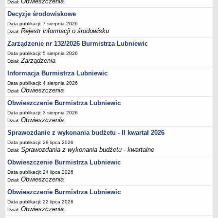
Obwieszczenia
Dział:
Sekretarz Gminy
Decyzje środowiskowe
Skarbnik Gminy
Data publikacji: 7 sierpnia 2026
Informacja turystyczna
Rejestr informacji o środowisku
Dział:
Regulamin i schemat organizacyjny
Zarządzenie nr 132/2026 Burmistrza Lubniewic
Data publikacji: 5 sierpnia 2026
Przewodnik po urzędzie
Zarządzenia
Dział:
Kodeks etyczny
Informacja Burmistrza Lubniewic
Oświadczenia majątkowe
Data publikacji: 4 sierpnia 2026
Obwieszczenia
Dział:
Raporty
Obwieszczenie Burmistrza Lubniewic
RADA MIEJSKA
Data publikacji: 3 sierpnia 2026
Dyżury Przewodniczącego Rady Miejskiej
Obwieszczenia
Dział:
Transmisja z obrad sesji
Sprawozdanie z wykonania budżetu - II kwartał 2026
Zadania i uprawnienia
Data publikacji: 29 lipca 2026
Sprawozdania z wykonania budżetu - kwartalne
Dział:
Skład Rady Miejskiej
Obwieszczenie Burmistrza Lubniewic
Plan pracy Rady Miejskiej
Data publikacji: 24 lipca 2026
Terminy posiedzeń Rady
Obwieszczenia
Dział:
Głosowania
Obwieszczenie Burmistrza Lubniewic
Protokoły z posiedzeń Rady Miejskiej
Data publikacji: 22 lipca 2026
Obwieszczenia
Dział:
Składy Komisji