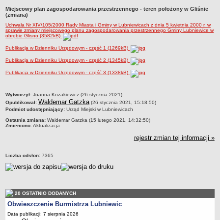
Miejscowy plan zagospodarowania przestrzennego - teren położony w Gliśnie
Sołectwa
(zmiana)
Współpraca zagraniczna
Uchwała Nr XIV/105/2000 Rady Miasta i Gminy w Lubniewicach z dnia 5 kwietnia 2000 r. w
sprawie zmiany miejscowego planu zagospodarowania przestrzennego Gminy Lubniewice w
Strategia rozwoju Gminy
obrębie Glisno (3582kB)
AKTUALNOŚCI I OBWIESZCZENIA
Publikacja w Dzienniku Urzędowym - część 1 (1269kB)
Aktualności
Publikacja w Dzienniku Urzędowym - część 2 (1345kB)
Obwieszczenia, ogłoszenia i komunikaty
Publikacja w Dzienniku Urzędowym - część 3 (1338kB)
KOMUNIKATY
Drogi
metryczka
Wytworzył:
Joanna Kozakiewicz (26 stycznia 2021)
Waldemar Gatzka
Opublikował:
(26 stycznia 2021, 15:18:50)
Energia elektryczna
Podmiot udostępniający:
Urząd Miejski w Lubniewicach
Meteorologiczne
Ostatnia zmiana:
Waldemar Gatzka (15 lutego 2021, 14:32:50)
Zmieniono:
Aktualizacja
Rozkłady jazdy autobusów
rejestr zmian tej informacji »
Wodociągi - ocena jakości wody
KONKURSY
Liczba odsłon:
7365
Ogłoszenia o konkursach
URZĄD MIEJSKI
Dane adresowe
20 OSTATNIO DODANYCH
Burmistrz Lubniewic
Obwieszczenie Burmistrza Lubniewic
Zastępca Burmistrza Lubniewic
Data publikacji: 7 sierpnia 2026