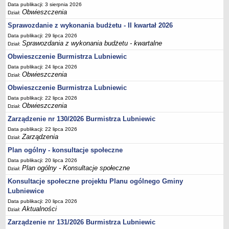
Sekretarz Gminy
Data publikacji: 3 sierpnia 2026
Obwieszczenia
Dział:
Skarbnik Gminy
Sprawozdanie z wykonania budżetu - II kwartał 2026
Informacja turystyczna
Data publikacji: 29 lipca 2026
Sprawozdania z wykonania budżetu - kwartalne
Regulamin i schemat organizacyjny
Dział:
Obwieszczenie Burmistrza Lubniewic
Przewodnik po urzędzie
Data publikacji: 24 lipca 2026
Kodeks etyczny
Obwieszczenia
Dział:
Oświadczenia majątkowe
Obwieszczenie Burmistrza Lubniewic
Raporty
Data publikacji: 22 lipca 2026
Obwieszczenia
Dział:
RADA MIEJSKA
Zarządzenie nr 130/2026 Burmistrza Lubniewic
Dyżury Przewodniczącego Rady Miejskiej
Data publikacji: 22 lipca 2026
Transmisja z obrad sesji
Zarządzenia
Dział:
Zadania i uprawnienia
Plan ogólny - konsultacje społeczne
Skład Rady Miejskiej
Data publikacji: 20 lipca 2026
Plan ogólny - Konsultacje społeczne
Dział:
Plan pracy Rady Miejskiej
Konsultacje społeczne projektu Planu ogólnego Gminy
Terminy posiedzeń Rady
Lubniewice
Głosowania
Data publikacji: 20 lipca 2026
Aktualności
Dział:
Protokoły z posiedzeń Rady Miejskiej
Zarządzenie nr 131/2026 Burmistrza Lubniewic
Składy Komisji