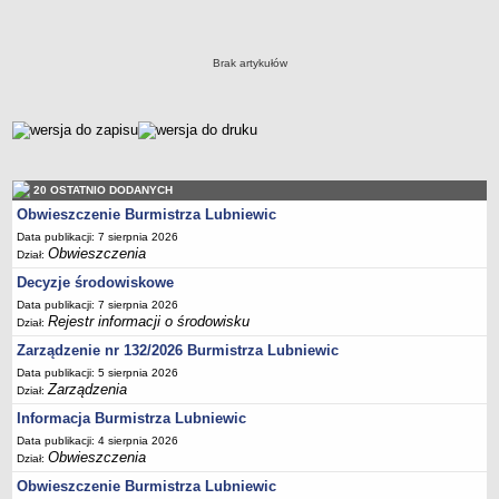
Rejestr informacji o środowisku
Sołectwa
Współpraca zagraniczna
Brak artykułów
Strategia rozwoju Gminy
AKTUALNOŚCI I OBWIESZCZENIA
metryczka
Aktualności
Obwieszczenia, ogłoszenia i komunikaty
KOMUNIKATY
20 OSTATNIO DODANYCH
Drogi
Obwieszczenie Burmistrza Lubniewic
Energia elektryczna
Data publikacji: 7 sierpnia 2026
Obwieszczenia
Dział:
Meteorologiczne
Decyzje środowiskowe
Rozkłady jazdy autobusów
Data publikacji: 7 sierpnia 2026
Rejestr informacji o środowisku
Wodociągi - ocena jakości wody
Dział:
Zarządzenie nr 132/2026 Burmistrza Lubniewic
KONKURSY
Ogłoszenia o konkursach
Data publikacji: 5 sierpnia 2026
Zarządzenia
Dział:
URZĄD MIEJSKI
Informacja Burmistrza Lubniewic
Dane adresowe
Data publikacji: 4 sierpnia 2026
Burmistrz Lubniewic
Obwieszczenia
Dział:
Zastępca Burmistrza Lubniewic
Obwieszczenie Burmistrza Lubniewic