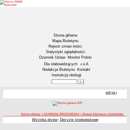
Strona główna
Mapa Biuletynu
Rejestr zmian treści
Statystyki oglądalności
Dziennik Ustaw
Monitor Polski
Menu dodatkowe
Dla słabowidzących
A
powiększ czcionkę
A
standardowy rozmiar czcionki
A
pomniejsz czcionkę
Redakcja Biuletynu
Kontakt
Instrukcja obsługi
Wyszukiwarka artykułów
Szukaj
MENU
Menu
DZIENNIKI URZĘDOWE
NASZA GMINA
Lokalizacja
ścieżka nawigacji
Strona główna
> OCHRONA ŚRODOWISKA
> Rejestr informacji o środowisku
Wycinka drzew
Decyzje środowiskowe
|
Zadania publiczne
Rejestr informacji o środowisku
Związki i stowarzyszenia