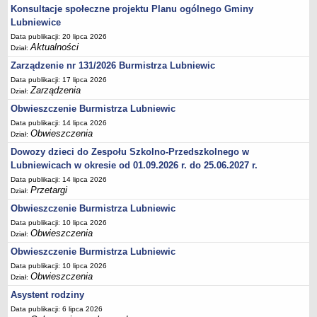
Konsultacje społeczne projektu Planu ogólnego Gminy
Terminy posiedzeń Komisji
Lubniewice
Plan pracy Komisji Rewizyjnej
Data publikacji: 20 lipca 2026
Aktualności
Dział:
Plan pracy pozostałych Komisji
Zarządzenie nr 131/2026 Burmistrza Lubniewic
Oświadczenia majątkowe
Data publikacji: 17 lipca 2026
Interpelacje radnych wraz z odpowiedziami
Zarządzenia
Dział:
Zapytania radnych wraz z odpowiedziami
Obwieszczenie Burmistrza Lubniewic
Data publikacji: 14 lipca 2026
Apele
Obwieszczenia
Dział:
JEDNOSTKI ORGANIZACYJNE
Dowozy dzieci do Zespołu Szkolno-Przedszkolnego w
Biblioteka - Centrum Kultury
Lubniewicach w okresie od 01.09.2026 r. do 25.06.2027 r.
Zespół Szkolno-Przedszkolny
Data publikacji: 14 lipca 2026
Przetargi
Dział:
Miejsko-Gminny Ośrodek Pomocy Społecznej
Obwieszczenie Burmistrza Lubniewic
Zakład Gospodarki Komunalnej
Data publikacji: 10 lipca 2026
Środowiskowy Dom Samopomocy
Obwieszczenia
Dział:
MAJĄTEK I FINANSE
Obwieszczenie Burmistrza Lubniewic
Budżet Gminy
Data publikacji: 10 lipca 2026
Obwieszczenia
Dział:
Majątek Gminy
Asystent rodziny
Sprawozdania z wykonania budżetu - kwartalne
Data publikacji: 6 lipca 2026
Sprawozdania z wykonania budżetu - półroczne, roczne