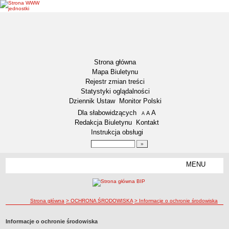
Strona główna
Mapa Biuletynu
Rejestr zmian treści
Statystyki oglądalności
Dziennik Ustaw
Monitor Polski
Menu dodatkowe
Dla słabowidzących
A
powiększ czcionkę
A
standardowy rozmiar czcionki
A
pomniejsz czcionkę
Redakcja Biuletynu
Kontakt
Instrukcja obsługi
Wyszukiwarka artykułów
Szukaj
MENU
Menu
DZIENNIKI URZĘDOWE
NASZA GMINA
Lokalizacja
ścieżka nawigacji
Strona główna
> OCHRONA ŚRODOWISKA
> Informacje o ochronie środowiska
Zadania publiczne
Informacje o ochronie środowiska
Związki i stowarzyszenia