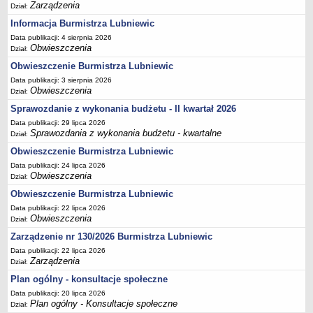
Zarządzenia
Sekretarz Gminy
Dział:
Informacja Burmistrza Lubniewic
Skarbnik Gminy
Data publikacji: 4 sierpnia 2026
Informacja turystyczna
Obwieszczenia
Dział:
Regulamin i schemat organizacyjny
Obwieszczenie Burmistrza Lubniewic
Przewodnik po urzędzie
Data publikacji: 3 sierpnia 2026
Obwieszczenia
Dział:
Kodeks etyczny
Sprawozdanie z wykonania budżetu - II kwartał 2026
Oświadczenia majątkowe
Data publikacji: 29 lipca 2026
Raporty
Sprawozdania z wykonania budżetu - kwartalne
Dział:
RADA MIEJSKA
Obwieszczenie Burmistrza Lubniewic
Dyżury Przewodniczącego Rady Miejskiej
Data publikacji: 24 lipca 2026
Obwieszczenia
Dział:
Transmisja z obrad sesji
Obwieszczenie Burmistrza Lubniewic
Zadania i uprawnienia
Data publikacji: 22 lipca 2026
Skład Rady Miejskiej
Obwieszczenia
Dział:
Plan pracy Rady Miejskiej
Zarządzenie nr 130/2026 Burmistrza Lubniewic
Data publikacji: 22 lipca 2026
Terminy posiedzeń Rady
Zarządzenia
Dział:
Głosowania
Plan ogólny - konsultacje społeczne
Protokoły z posiedzeń Rady Miejskiej
Data publikacji: 20 lipca 2026
Plan ogólny - Konsultacje społeczne
Dział:
Składy Komisji