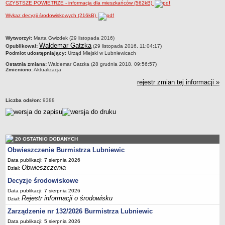
CZYSTSZE POWIETRZE - informacja dla mieszkańców (562kB)
Sołectwa
Wykaz decyzji środowiskowych (216kB)
Współpraca zagraniczna
Strategia rozwoju Gminy
metryczka
Wytworzył:
Marta Gwizdek (29 listopada 2016)
Waldemar Gatzka
Opublikował:
(29 listopada 2016, 11:04:17)
AKTUALNOŚCI I OBWIESZCZENIA
Podmiot udostępniający:
Urząd Miejski w Lubniewicach
Aktualności
Ostatnia zmiana:
Waldemar Gatzka (28 grudnia 2018, 09:56:57)
Zmieniono:
Aktualizacja
Obwieszczenia, ogłoszenia i komunikaty
rejestr zmian tej informacji »
KOMUNIKATY
Drogi
Liczba odsłon:
9388
Energia elektryczna
Meteorologiczne
Rozkłady jazdy autobusów
20 OSTATNIO DODANYCH
Wodociągi - ocena jakości wody
Obwieszczenie Burmistrza Lubniewic
KONKURSY
Data publikacji: 7 sierpnia 2026
Obwieszczenia
Ogłoszenia o konkursach
Dział:
URZĄD MIEJSKI
Decyzje środowiskowe
Dane adresowe
Data publikacji: 7 sierpnia 2026
Rejestr informacji o środowisku
Dział:
Burmistrz Lubniewic
Zarządzenie nr 132/2026 Burmistrza Lubniewic
Zastępca Burmistrza Lubniewic
Data publikacji: 5 sierpnia 2026