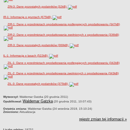
Sekretarz Gminy
ZIN-3: Dane pozostałych podatników (32kB)
Skarbnik Gminy
Informacja turystyczna
IR-1: Informacja o gruntach (675kB)
ZIR-1: Dane o przedmiotach opodatkowania podlegających opodatkowaniu (347kB)
Regulamin i schemat organizacyjny
Przewodnik po urzędzie
ZIR-2: Dane o przedmiotach opodatkowania zwolnionych z opodatkowania (336kB)
Kodeks etyczny
ZIR-3: Dane pozostałych podatników (369kB)
Oświadczenia majątkowe
Raporty
IL-1: Informacja o lasach (522kB)
RADA MIEJSKA
ZIL-1: Dane o przedmiotach opodatkowania podlegających opodatkowaniu (342kB)
Dyżury Przewodniczącego Rady Miejskiej
ZIL-2: Dane o przedmiotach opodatkowania zwolnionych z opodatkowania (343kB)
Transmisja z obrad sesji
Zadania i uprawnienia
ZIL-3: Dane pozostałych podatników (375kB)
Skład Rady Miejskiej
metryczka
Wytworzył:
Waldemar Gatzka (20 grudnia 2011)
Plan pracy Rady Miejskiej
Waldemar Gatzka
Opublikował:
(20 grudnia 2011, 10:07:43)
Terminy posiedzeń Rady
Ostatnia zmiana:
Waldemar Gatzka (24 września 2019, 15:10:24)
Zmieniono:
Aktualizacja
Głosowania
rejestr zmian tej informacji »
Protokoły z posiedzeń Rady Miejskiej
Składy Komisji
Liczba odsłon:
19752