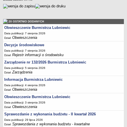
Terminy posiedzeń Komisji
Plan pracy Komisji Rewizyjnej
Plan pracy pozostałych Komisji
20 OSTATNIO DODANYCH
Obwieszczenie Burmistrza Lubniewic
Oświadczenia majątkowe
Data publikacji: 7 sierpnia 2026
Interpelacje radnych wraz z odpowiedziami
Obwieszczenia
Dział:
Zapytania radnych wraz z odpowiedziami
Decyzje środowiskowe
Apele
Data publikacji: 7 sierpnia 2026
Rejestr informacji o środowisku
Dział:
JEDNOSTKI ORGANIZACYJNE
Zarządzenie nr 132/2026 Burmistrza Lubniewic
Biblioteka - Centrum Kultury
Data publikacji: 5 sierpnia 2026
Zespół Szkolno-Przedszkolny
Zarządzenia
Dział:
Miejsko-Gminny Ośrodek Pomocy Społecznej
Informacja Burmistrza Lubniewic
Zakład Gospodarki Komunalnej
Data publikacji: 4 sierpnia 2026
Obwieszczenia
Dział:
Środowiskowy Dom Samopomocy
Obwieszczenie Burmistrza Lubniewic
MAJĄTEK I FINANSE
Data publikacji: 3 sierpnia 2026
Budżet Gminy
Obwieszczenia
Dział:
Majątek Gminy
Sprawozdanie z wykonania budżetu - II kwartał 2026
Sprawozdania z wykonania budżetu - kwartalne
Data publikacji: 29 lipca 2026
Sprawozdania z wykonania budżetu - kwartalne
Dział:
Sprawozdania z wykonania budżetu - półroczne, roczne