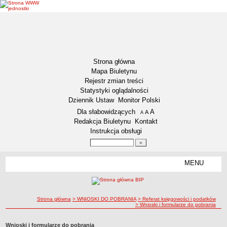
Strona główna
Mapa Biuletynu
Rejestr zmian treści
Statystyki oglądalności
Dziennik Ustaw
Monitor Polski
Menu dodatkowe
Dla słabowidzących
A
powiększ czcionkę
A
standardowy rozmiar czcionki
A
pomniejsz czcionkę
Redakcja Biuletynu
Kontakt
Instrukcja obsługi
Wyszukiwarka artykułów
Szukaj
MENU
Menu
DZIENNIKI URZĘDOWE
NASZA GMINA
Lokalizacja
ścieżka nawigacji
Strona główna
> WNIOSKI DO POBRANIA
> Referat księgowości i podatków
> Wnioski i formularze do pobrania
Zadania publiczne
Związki i stowarzyszenia
Wnioski i formularze do pobrania