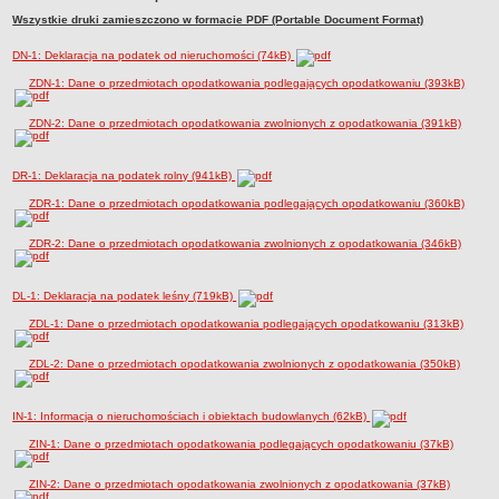
Wszystkie druki zamieszczono w formacie PDF (Portable Document Format)
Sołectwa
Współpraca zagraniczna
DN-1: Deklaracja na podatek od nieruchomości (74kB)
Strategia rozwoju Gminy
ZDN-1: Dane o przedmiotach opodatkowania podlegających opodatkowaniu (393kB)
AKTUALNOŚCI I OBWIESZCZENIA
ZDN-2: Dane o przedmiotach opodatkowania zwolnionych z opodatkowania (391kB)
Aktualności
Obwieszczenia, ogłoszenia i komunikaty
DR-1: Deklaracja na podatek rolny (941kB)
KOMUNIKATY
ZDR-1: Dane o przedmiotach opodatkowania podlegających opodatkowaniu (360kB)
Drogi
Energia elektryczna
ZDR-2: Dane o przedmiotach opodatkowania zwolnionych z opodatkowania (346kB)
Meteorologiczne
Rozkłady jazdy autobusów
DL-1: Deklaracja na podatek leśny (719kB)
Wodociągi - ocena jakości wody
ZDL-1: Dane o przedmiotach opodatkowania podlegających opodatkowaniu (313kB)
KONKURSY
ZDL-2: Dane o przedmiotach opodatkowania zwolnionych z opodatkowania (350kB)
Ogłoszenia o konkursach
URZĄD MIEJSKI
IN-1: Informacja o nieruchomościach i obiektach budowlanych (62kB)
Dane adresowe
ZIN-1: Dane o przedmiotach opodatkowania podlegających opodatkowaniu (37kB)
Burmistrz Lubniewic
Zastępca Burmistrza Lubniewic
ZIN-2: Dane o przedmiotach opodatkowania zwolnionych z opodatkowania (37kB)