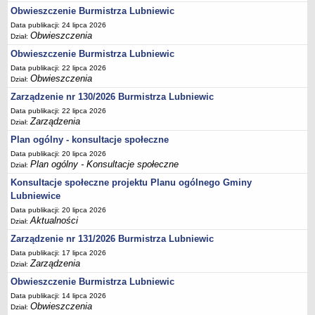
Obwieszczenie Burmistrza Lubniewic
Umorzenia, odroczenia, raty
Data publikacji: 24 lipca 2026
Fundacje i Stowarzyszenia dofinansowane z JST
Obwieszczenia
Dział:
Pomoc publiczna
Obwieszczenie Burmistrza Lubniewic
Data publikacji: 22 lipca 2026
Budżet obywatelski
Obwieszczenia
Dział:
Majątek jednostek podległych
Zarządzenie nr 130/2026 Burmistrza Lubniewic
Koszt wychowania przedszkolnego
Data publikacji: 22 lipca 2026
Zarządzenia
Dział:
Stawki czynszów najmu lokali mieszkalnych
Plan ogólny - konsultacje społeczne
PRZETARGI
Data publikacji: 20 lipca 2026
Zamówienia publiczne
Plan ogólny - Konsultacje społeczne
Dział:
Sprzedaż mienia
Konsultacje społeczne projektu Planu ogólnego Gminy
Sprzedaż nieruchomości
Lubniewice
Data publikacji: 20 lipca 2026
Zapytania ofertowe
Aktualności
Dział:
Plan zamówień publicznych
Zarządzenie nr 131/2026 Burmistrza Lubniewic
PRAWO LOKALNE
Data publikacji: 17 lipca 2026
Statut
Zarządzenia
Dział:
Uchwały Rady Miejskiej
Obwieszczenie Burmistrza Lubniewic
Data publikacji: 14 lipca 2026
Zarządzenia Burmistrza
Obwieszczenia
Dział: