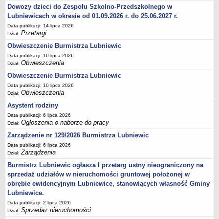
Ogłoszenia Burmistrza
Dowozy dzieci do Zespołu Szkolno-Przedszkolnego w
Opłaty i podatki
Lubniewicach w okresie od 01.09.2026 r. do 25.06.2027 r.
Zagospodarowanie przestrzenne
Data publikacji: 14 lipca 2026
Przetargi
Dział:
Programy i inne zamierzenia
Obwieszczenie Burmistrza Lubniewic
Taryfy dla zbiorowego zaopatrzenia w wodę i zbiorowego
Data publikacji: 10 lipca 2026
odprowadzania ścieków
Obwieszczenia
Dział:
Raport o stanie gminy Lubniewice
Obwieszczenie Burmistrza Lubniewic
Data publikacji: 10 lipca 2026
Zabytki gminne
Obwieszczenia
Dział:
PLANY, STUDIUM UWARUNKOWAŃ I KIERUNKÓW ZAGOSPODAROWANIA
PRZESTRZENNEGO
Asystent rodziny
Zagospodarowanie przestrzenne
Data publikacji: 6 lipca 2026
Ogłoszenia o naborze do pracy
Dział:
0_Studium
Zarządzenie nr 129/2026 Burmistrza Lubniewic
Plan ogólny
Data publikacji: 6 lipca 2026
Plan ogólny - opiniowanie i uzgadnianie
Zarządzenia
Dział:
Plan ogólny - Konsultacje społeczne
Burmistrz Lubniewic ogłasza I przetarg ustny nieograniczony na
sprzedaż udziałów w nieruchomości gruntowej położonej w
MPZP.1_IV.11.98
obrębie ewidencyjnym Lubniewice, stanowiących własność Gminy
MPZP.2_XIV.105.2000
Lubniewice.
MPZP.3_XXIV.177.2001
Data publikacji: 2 lipca 2026
Sprzedaż nieruchomości
Dział:
MPZP.4_XXVII.234.2010