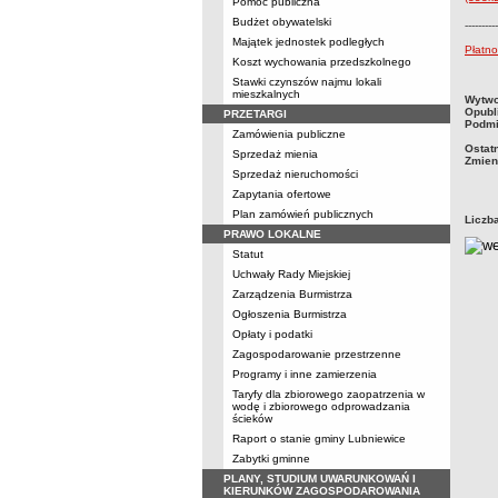
Pomoc publiczna
Budżet obywatelski
----------
Majątek jednostek podległych
Płatno
Koszt wychowania przedszkolnego
Stawki czynszów najmu lokali
mieszkalnych
metry
Wytwo
Opubl
PRZETARGI
Podmi
Zamówienia publiczne
Ostat
Sprzedaż mienia
Zmien
Sprzedaż nieruchomości
Zapytania ofertowe
Plan zamówień publicznych
Liczb
PRAWO LOKALNE
Statut
Uchwały Rady Miejskiej
Zarządzenia Burmistrza
Ogłoszenia Burmistrza
Opłaty i podatki
Zagospodarowanie przestrzenne
Programy i inne zamierzenia
Taryfy dla zbiorowego zaopatrzenia w
wodę i zbiorowego odprowadzania
ścieków
Raport o stanie gminy Lubniewice
Zabytki gminne
PLANY, STUDIUM UWARUNKOWAŃ I
KIERUNKÓW ZAGOSPODAROWANIA