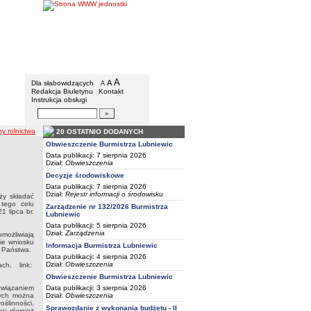
BIP - Urząd Miejski w Lubniewicach
Menu dodatkowe
A
powiększ czcionkę
A
standardowy rozmiar czcionki
Dla słabowidzących
A
pomniejsz czcionkę
Redakcja Biuletynu
Kontakt
Instrukcja obsługi
Wyszukiwarka artykułów
Szukaj
ny rolnictwa
20 OSTATNIO DODANYCH
Obwieszczenie Burmistrza Lubniewic
Data publikacji: 7 sierpnia 2026
Dział:
Obwieszczenia
Decyzje środowiskowe
Data publikacji: 7 sierpnia 2026
Dział:
Rejestr informacji o środowisku
ży składać
 tego celu
Zarządzenie nr 132/2026 Burmistrza
 lipca br.
Lubniewic
Data publikacji: 5 sierpnia 2026
Dział:
Zarządzenia
możliwiają
nie wniosku
Informacja Burmistrza Lubniewic
y Państwa.
Data publikacji: 4 sierpnia 2026
Dział:
Obwieszczenia
ch, link:
Obwieszczenie Burmistrza Lubniewic
Data publikacji: 3 sierpnia 2026
związaniem
Dział:
Obwieszczenia
nych można
oślinności,
Sprawozdanie z wykonania budżetu - II
w, również