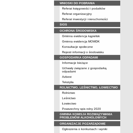
WNIOSKI DO POBRANIA
Referat księgowości i podatków
Referat organizacyjny
Referat inwestycji i nieruchomości
SIOS
OCHRONA ŚRODOWISKA
Gminna ewidencja kąpielisk
Gminna ewidencja MOWDK
Konsultacje społeczne
Rejestr informacji o środowisku
GOSPODARKA ODPADAMI
Informacje bieżące
Uchwały związane z gospodarką
odpadami
Azbest
Tekstylia
ROLNICTWO, LEŚNICTWO, ŁOWIECTWO
Rolnictwo
Leśnictwo
Łowiectwo
Powszechny spis rolny 2020
GMINNA KOMISJA ROZWIĄZYWANIA
PROBLEMÓW ALKOHOLOWYCH
ORGANIZACJE POZARZĄDOWE
Ogłoszenia o konkursach i wyniki