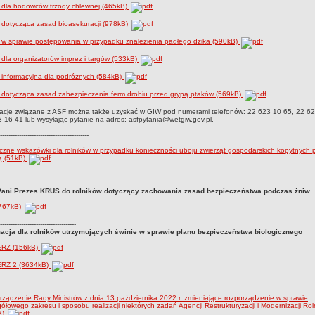
 dla hodowców trzody chlewnej (465kB)
 dotycząca zasad bioasekuracji (978kB)
 w sprawie postępowania w przypadku znalezienia padłego dzika (590kB)
 dla organizatorów imprez i targów (533kB)
 informacyjna dla podróżnych (584kB)
 dotycząca zasad zabezpieczenia ferm drobiu przed grypą ptaków (569kB)
macje związane z ASF można także uzyskać w GIW pod numerami telefonów: 22 623 10 65, 22 62
 16 41 lub wysyłając pytanie na adres: asfpytania@wetgiw.gov.pl.
------------------------------------------
czne wskazówki dla rolników w przypadku konieczności uboju zwierząt gospodarskich kopytnych 
ą (51kB)
------------------------------------------
Pani Prezes KRUS do rolników dotyczący zachowania zasad bezpieczeństwa podczas żniw
(767kB)
------------------------------------
macja dla rolników utrzymujących świnie w sprawie planu bezpieczeństwa biologicznego
RZ (156kB)
RZ 2 (3634kB)
-------------------------------------
ządzenie Rady Ministrów z dnia 13 października 2022 r. zmieniające rozporządzenie w sprawie
ółowego zakresu i sposobu realizacji niektórych zadań Agencji Restrukturyzacji i Modernizacji Rol
B)