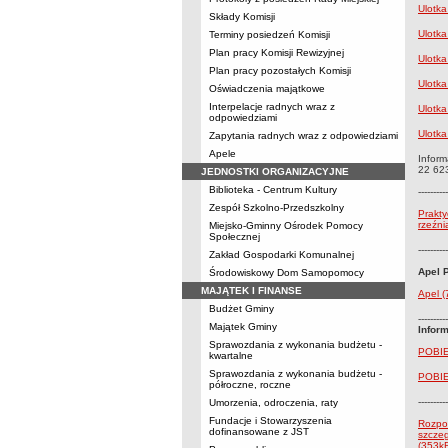
Ulotka
Składy Komisji
Ulotka
Terminy posiedzeń Komisji
Plan pracy Komisji Rewizyjnej
Ulotka
Plan pracy pozostałych Komisji
Ulotka
Oświadczenia majątkowe
Interpelacje radnych wraz z
Ulotka
odpowiedziami
Ulotka
Zapytania radnych wraz z odpowiedziami
Apele
Infor
22 623
JEDNOSTKI ORGANIZACYJNE
Biblioteka - Centrum Kultury
----------
Zespół Szkolno-Przedszkolny
Prakty
rzeźni
Miejsko-Gminny Ośrodek Pomocy
Społecznej
----------
Zakład Gospodarki Komunalnej
Apel 
Środowiskowy Dom Samopomocy
MAJĄTEK I FINANSE
Apel 
Budżet Gminy
----------
Majątek Gminy
Infor
Sprawozdania z wykonania budżetu -
POBIE
kwartalne
Sprawozdania z wykonania budżetu -
POBIE
półroczne, roczne
----------
Umorzenia, odroczenia, raty
Fundacje i Stowarzyszenia
Rozpor
dofinansowane z JST
szczeg
(353k