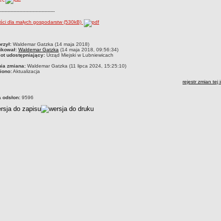
-------------------------------------
ści dla małych gospodarstw (530kB)
czka
rzył:
Waldemar Gatzka (14 maja 2018)
ikował:
Waldemar Gatzka
(14 maja 2018, 09:56:34)
ot udostępniający:
Urząd Miejski w Lubniewicach
nia zmiana:
Waldemar Gatzka (11 lipca 2024, 15:25:10)
iono:
Aktualizacja
rejestr zmian tej 
a odsłon:
9596