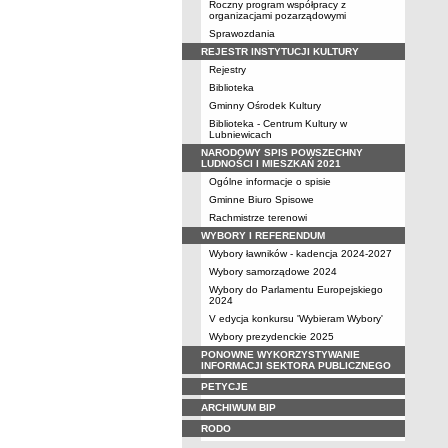
Roczny program współpracy z
organizacjami pozarządowymi
Sprawozdania
REJESTR INSTYTUCJI KULTURY
Rejestry
Biblioteka
Gminny Ośrodek Kultury
Biblioteka - Centrum Kultury w
Lubniewicach
NARODOWY SPIS POWSZECHNY
LUDNOŚCI I MIESZKAŃ 2021
Ogólne informacje o spisie
Gminne Biuro Spisowe
Rachmistrze terenowi
WYBORY I REFERENDUM
Wybory ławników - kadencja 2024-2027
Wybory samorządowe 2024
Wybory do Parlamentu Europejskiego
2024
V edycja konkursu 'Wybieram Wybory'
Wybory prezydenckie 2025
PONOWNE WYKORZYSTYWANIE
INFORMACJI SEKTORA PUBLICZNEGO
PETYCJE
ARCHIWUM BIP
RODO