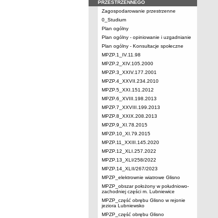
PRZESTRZENNEGO
Zagospodarowanie przestrzenne
0_Studium
Plan ogólny
Plan ogólny - opiniowanie i uzgadnianie
Plan ogólny - Konsultacje społeczne
MPZP.1_IV.11.98
MPZP.2_XIV.105.2000
MPZP.3_XXIV.177.2001
MPZP.4_XXVII.234.2010
MPZP.5_XXI.151.2012
MPZP.6_XVIII.198.2013
MPZP.7_XXVIII.199.2013
MPZP.8_XXIX.208.2013
MPZP.9_XI.78.2015
MPZP.10_XI.79.2015
MPZP.11_XXIII.145.2020
MPZP.12_XLI.257.2022
MPZP.13_XLI/258/2022
MPZP.14_XLII/267/2023
MPZP_elektrownie wiatrowe Glisno
MPZP_obszar położony w południowo-
zachodniej części m. Lubniewice
MPZP_część obrębu Glisno w rejonie
jeziora Lubniewsko
MPZP_część obrębu Glisno