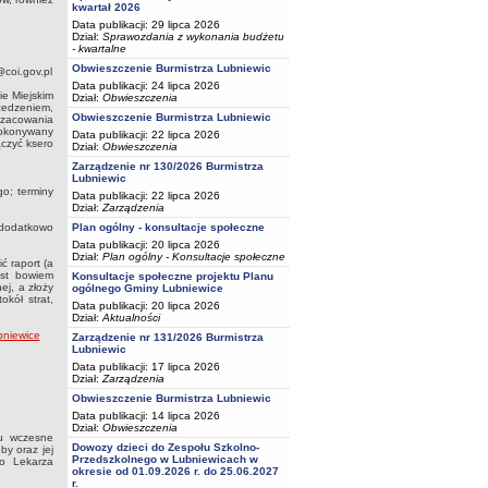
kwartał 2026
Data publikacji: 29 lipca 2026
Dział:
Sprawozdania z wykonania budżetu
- kwartalne
Obwieszczenie Burmistrza Lubniewic
@coi.gov.pl
Data publikacji: 24 lipca 2026
ie Miejskim
Dział:
Obwieszczenia
zedzeniem,
Obwieszczenie Burmistrza Lubniewic
oszacowania
 dokonywany
Data publikacji: 22 lipca 2026
ączyć ksero
Dział:
Obwieszczenia
Zarządzenie nr 130/2026 Burmistrza
Lubniewic
go; terminy
Data publikacji: 22 lipca 2026
Dział:
Zarządzenia
Plan ogólny - konsultacje społeczne
z dodatkowo
Data publikacji: 20 lipca 2026
Dział:
Plan ogólny - Konsultacje społeczne
ć raport (a
est bowiem
Konsultacje społeczne projektu Planu
ej, a złoży
ogólnego Gminy Lubniewice
okół strat,
Data publikacji: 20 lipca 2026
Dział:
Aktualności
bniewice
Zarządzenie nr 131/2026 Burmistrza
Lubniewic
Data publikacji: 17 lipca 2026
Dział:
Zarządzenia
Obwieszczenie Burmistrza Lubniewic
Data publikacji: 14 lipca 2026
Dział:
Obwieszczenia
lu wczesne
Dowozy dzieci do Zespołu Szkolno-
by oraz jej
Przedszkolnego w Lubniewicach w
go Lekarza
okresie od 01.09.2026 r. do 25.06.2027
r.