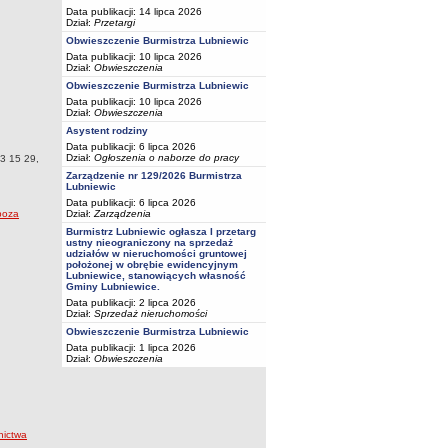
Data publikacji: 14 lipca 2026
Dział:
Przetargi
Obwieszczenie Burmistrza Lubniewic
Data publikacji: 10 lipca 2026
Dział:
Obwieszczenia
Obwieszczenie Burmistrza Lubniewic
Data publikacji: 10 lipca 2026
Dział:
Obwieszczenia
Asystent rodziny
Data publikacji: 6 lipca 2026
Dział:
Ogłoszenia o naborze do pracy
3 15 29,
Zarządzenie nr 129/2026 Burmistrza
Lubniewic
Data publikacji: 6 lipca 2026
Dział:
Zarządzenia
poza
Burmistrz Lubniewic ogłasza I przetarg
ustny nieograniczony na sprzedaż
udziałów w nieruchomości gruntowej
położonej w obrębie ewidencyjnym
Lubniewice, stanowiących własność
Gminy Lubniewice.
Data publikacji: 2 lipca 2026
Dział:
Sprzedaż nieruchomości
Obwieszczenie Burmistrza Lubniewic
Data publikacji: 1 lipca 2026
Dział:
Obwieszczenia
nictwa