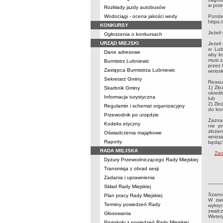
w prze
Rozkłady jazdy autobusów
Wodociągi - ocena jakości wody
Poniże
https:
KONKURSY
Jeżeli
Ogłoszenia o konkursach
URZĄD MIEJSKI
Jeżeli
w Lubn
Dane adresowe
aby ko
musi z
Burmistrz Lubniewic
przez 
Zastępca Burmistrza Lubniewic
wnios
Sekretarz Gminy
Reasum
1) Zło
Skarbnik Gminy
określ
Informacja turystyczna
lub
2) Zło
Regulamin i schemat organizacyjny
do kom
Przewodnik po urzędzie
Zaznac
Kodeks etyczny
nie p
złożen
Oświadczenia majątkowe
wniose
Raporty
będąc
RADA MIEJSKA
Zar
Dyżury Przewodniczącego Rady Miejskiej
Transmisja z obrad sesji
Zadania i uprawnienia
----------
Skład Rady Miejskiej
Szano
Plan pracy Rady Miejskiej
W zwi
Terminy posiedzeń Rady
wykryc
zwalc
Głosowania
Wetery
Protokoły z posiedzeń Rady Miejskiej