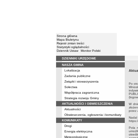
Strona główna
Mapa Biuletynu
Rejestr zmian treści
Statystyki oglądalności
Dziennik Ustaw
Monitor Polski
DZIENNIKI URZĘDOWE
Menu
NASZA GMINA
Lokalizacja
Aktua
Zadania publiczne
Związki i stowarzyszenia
Po otr
Sołectwa
Wnios
indyw
Współpraca zagraniczna
PUBLIC
(logow
Strategia rozwoju Gminy
AKTUALNOŚCI I OBWIESZCZENIA
W dniu
złożen
Aktualności
przez 
Obwieszczenia, ogłoszenia i komunikaty
Nadal
KOMUNIKATY
https:
Drogi
Pola 
umożli
Energia elektryczna
określ
Meteorologiczne
zagroż