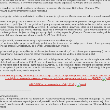
szłości, w związku z tym wnioski przez aplikację można zgłaszać nawet po zbiorze plonów.
j znajduje się link do aplikacji publicznej na stronie Ministerstwa Rolnictwa i Rozwoju Wsi:
//www.gov.pl/web/rolnictwo/susza-rolnicza2
 występują problemy w działaniu aplikacji można je zgłosić do Ministerstwa na adres e-mail: susza
 rolnik zdecyduje się na złożenie wniosku również do komisji gminnej (wnioski dostępne w Urzędz
iewicach, pokój nr 14, w godzinach pracy urzędu), zobowiązany będzie zrobić to z takim wypr
misja mogła oszacować straty w terenie, tj. uprawa w plonie głównym, którą rolnik zgłasza do 
najdować się na polu w dniu lustracji. Zgodnie z wytycznymi Ministerstwa i Wojewody szacunek
komisje gminne nie jest możliwy po sprzątnięciu rośliny w plonie głównym. Do wniosku należy doł
ku o płatność obszarową złożonego do ARiMR za 2023 rok.
ując rolnik, w celu skutecznego zgłoszenia strat ma dwie opcje:
żyć wniosek tylko poprzez aplikację publiczną (wniosek można złożyć po zbiorze plonu główne
one na stronie Ministerstwa, pod wyżej umieszczonym linkiem)
żyć wniosek poprzez aplikację publiczną (wniosek można złożyć po zbiorze plonu głównego) ora
isji gminnej (uprawa w plonie głównym musi znajdować się w dniu oględzin na polu).
zyć należy, że wniosek złożony tylko do komisji gminnej, która z oględzin będzie mogła sporządzi
rotokół jak przed rokiem 2020), nie jest wystarczający na otrzymanie wsparcia, konieczne j
ie wniosku przez aplikację. Natomiast odwrotnie, tj. jeśli rolnik nie zgłosi wniosku do komisji gminn
k w aplikacji publicznej na stronie Ministerstwa, będzie mógł wygenerować kalkulację lub prot
y podstawą do otrzymania wsparcia.
ządzenie Wojewody Lubuskiego z dnia 10 lipca 2024 r. w sprawie powołania na terenie gminy Lu
Komisji do szacowania zakresu i wysokości szkód w gospodarstwach rolnych (165kB)
WNIOSEK o oszacowanie szkód (142kB)
------------------------------------------
wni Mieszkańcy,
ązku z wprowadzeniem na terytorium Rzeczypospolitej Polskiej „Programu mającego na ce
ie zakażeń wirusem wywołującym afrykański pomór świń i poszerzenie wiedzy na temat tej choro
zanie”, zachęcam do zapoznania się z ulotkami informacyjnymi Lubuskiego Wojewódzkie
narii: