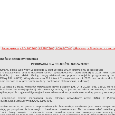
ścieżka nawigacji
Strona główna
> ROLNICTWO, LEŚNICTWO, ŁOWIECTWO
> Rolnictwo
> Aktualności z dziedzi
lności z dziedziny rolnictwa
INFORMACJA DLA ROLNIKÓW - SUSZA 2023!!!
zymaniu pisma Wojewody Lubuskiego w dniu 25 lipca 2023r. informujemy co następuje:
ki o oszacowanie strat w uprawach rolnych spowodowanych przez SUSZĘ w 2023 roku, nale
idualnie, tj. bez udziału Gminy, drogą elektroniczną poprzez specjalnie przygotowaną do
ZNĄ APLIKACJĘ, którą Ministerstwo Rolnictwa i Rozwoju Wsi na rok 2023 uruchomiło w dniu 21
anie możliwe m.in. przez profil zaufany, bankowość elektroniczną, e-dowód).
 13 lipca br. Rada Ministrów wprowadziła nowe przepisy (Dz. U. z 2023r, poz. 1350), które u
ie wniosku do komisji gminnej, ale zaznaczyć należy, że jest to procedura dodatkowa, a złoże
aplikację publiczną jest obligatoryjne i stanowi warunek otrzymania ewentualnej pomocy ze stron
 obowiązuje system monitoringu suszy rolniczej prowadzony przez IUNG w Puława
//susza.iung.pulawy.pl/wykazy/2023,1004063/
monitorowane są za pomocą map satelitarnych. Teledetekcja satelitarna jest nowoczesnym ro
wiającym pozyskiwanie informacji o charakterze przestrzennym. Na podstawie zdjęć satelitar
ić m.in. klasy pokrycia i użytkowania terenu, strukturę upraw, stan rozwojowy oraz kondycję r
enia uprawy, niedobory wody, prognozować plony oraz kontrolować sposób wykorzystania gruntó