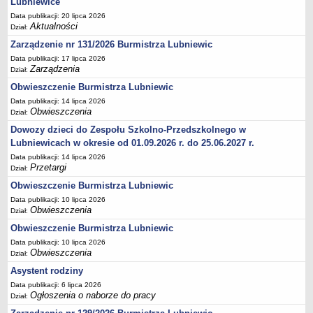
Lubniewice
Umorzenia, odroczenia, raty
Data publikacji: 20 lipca 2026
Aktualności
Dział:
Fundacje i Stowarzyszenia dofinansowane z JST
Zarządzenie nr 131/2026 Burmistrza Lubniewic
Pomoc publiczna
Data publikacji: 17 lipca 2026
Zarządzenia
Dział:
Budżet obywatelski
Obwieszczenie Burmistrza Lubniewic
Majątek jednostek podległych
Data publikacji: 14 lipca 2026
Koszt wychowania przedszkolnego
Obwieszczenia
Dział:
Stawki czynszów najmu lokali mieszkalnych
Dowozy dzieci do Zespołu Szkolno-Przedszkolnego w
PRZETARGI
Lubniewicach w okresie od 01.09.2026 r. do 25.06.2027 r.
Zamówienia publiczne
Data publikacji: 14 lipca 2026
Przetargi
Dział:
Sprzedaż mienia
Obwieszczenie Burmistrza Lubniewic
Sprzedaż nieruchomości
Data publikacji: 10 lipca 2026
Obwieszczenia
Zapytania ofertowe
Dział:
Obwieszczenie Burmistrza Lubniewic
Plan zamówień publicznych
Data publikacji: 10 lipca 2026
PRAWO LOKALNE
Obwieszczenia
Dział:
Statut
Asystent rodziny
Uchwały Rady Miejskiej
Data publikacji: 6 lipca 2026
Ogłoszenia o naborze do pracy
Zarządzenia Burmistrza
Dział: