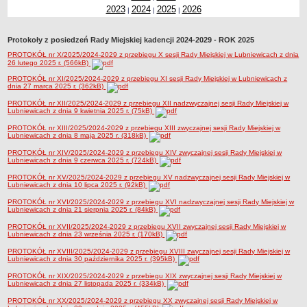
2023
2024
2025
2026
|
|
|
Sołectwa
Współpraca zagraniczna
Protokoły z posiedzeń Rady Miejskiej kadencji 2024-2029 - ROK 2025
Strategia rozwoju Gminy
PROTOKÓŁ nr X/2025/2024-2029 z przebiegu X sesji Rady Miejskiej w Lubniewicach z dnia
26 lutego 2025 r. (566kB)
AKTUALNOŚCI I OBWIESZCZENIA
Aktualności
PROTOKÓŁ nr XI/2025/2024-2029 z przebiegu XI sesji Rady Miejskiej w Lubniewicach z
dnia 27 marca 2025 r. (362kB)
Obwieszczenia, ogłoszenia i komunikaty
PROTOKÓŁ nr XII/2025/2024-2029 z przebiegu XII nadzwyczajnej sesji Rady Miejskiej w
Lubniewicach z dnia 9 kwietnia 2025 r. (75kB)
KOMUNIKATY
Drogi
PROTOKÓŁ nr XIII/2025/2024-2029 z przebiegu XIII zwyczajnej sesji Rady Miejskiej w
Lubniewicach z dnia 8 maja 2025 r. (318kB)
Energia elektryczna
PROTOKÓŁ nr XIV/2025/2024-2029 z przebiegu XIV zwyczajnej sesji Rady Miejskiej w
Lubniewicach z dnia 9 czerwca 2025 r. (724kB)
Meteorologiczne
PROTOKÓŁ nr XV/2025/2024-2029 z przebiegu XV nadzwyczajnej sesji Rady Miejskiej w
Rozkłady jazdy autobusów
Lubniewicach z dnia 10 lipca 2025 r. (92kB)
Wodociągi - ocena jakości wody
PROTOKÓŁ nr XVI/2025/2024-2029 z przebiegu XVI nadzwyczajnej sesji Rady Miejskiej w
Lubniewicach z dnia 21 sierpnia 2025 r. (84kB)
KONKURSY
PROTOKÓŁ nr XVII/2025/2024-2029 z przebiegu XVII zwyczajnej sesji Rady Miejskiej w
Ogłoszenia o konkursach
Lubniewicach z dnia 23 września 2025 r. (170kB)
URZĄD MIEJSKI
PROTOKÓŁ nr XVIII/2025/2024-2029 z przebiegu XVIII zwyczajnej sesji Rady Miejskiej w
Dane adresowe
Lubniewicach z dnia 30 października 2025 r. (395kB)
Burmistrz Lubniewic
PROTOKÓŁ nr XIX/2025/2024-2029 z przebiegu XIX zwyczajnej sesji Rady Miejskiej w
Lubniewicach z dnia 27 listopada 2025 r. (334kB)
Zastępca Burmistrza Lubniewic
PROTOKÓŁ nr XX/2025/2024-2029 z przebiegu XX zwyczajnej sesji Rady Miejskiej w