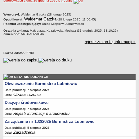
Lubniewicach z dnia 29 grudnia 2025 r. (455kB)
Sekretarz Gminy
Skarbnik Gminy
metryczka
Wytworzył:
Waldemar Gatzka (28 lutego 2025)
Informacja turystyczna
Waldemar Gatzka
Opublikował:
(28 lutego 2025, 11:50:45)
Podmiot udostępniający:
Urząd Miejski w Lubniewicach
Regulamin i schemat organizacyjny
Ostatnia zmiana:
Małgorzata Kuzajewska-Moskwa (31 grudnia 2025, 13:10:25)
Zmieniono:
AKTUALIZACJA
Przewodnik po urzędzie
rejestr zmian tej informacji »
Kodeks etyczny
Oświadczenia majątkowe
Liczba odsłon:
2780
Raporty
RADA MIEJSKA
Dyżury Przewodniczącego Rady Miejskiej
20 OSTATNIO DODANYCH
Transmisja z obrad sesji
Obwieszczenie Burmistrza Lubniewic
Zadania i uprawnienia
Data publikacji: 7 sierpnia 2026
Obwieszczenia
Dział:
Skład Rady Miejskiej
Decyzje środowiskowe
Plan pracy Rady Miejskiej
Data publikacji: 7 sierpnia 2026
Terminy posiedzeń Rady
Rejestr informacji o środowisku
Dział:
Głosowania
Zarządzenie nr 132/2026 Burmistrza Lubniewic
Data publikacji: 5 sierpnia 2026
Protokoły z posiedzeń Rady Miejskiej
Zarządzenia
Dział:
Składy Komisji