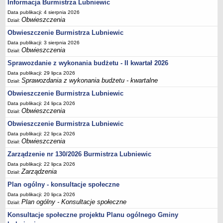
Informacja Burmistrza Lubniewic
Terminy posiedzeń Komisji
Data publikacji: 4 sierpnia 2026
Obwieszczenia
Dział:
Plan pracy Komisji Rewizyjnej
Obwieszczenie Burmistrza Lubniewic
Plan pracy pozostałych Komisji
Data publikacji: 3 sierpnia 2026
Oświadczenia majątkowe
Obwieszczenia
Dział:
Interpelacje radnych wraz z odpowiedziami
Sprawozdanie z wykonania budżetu - II kwartał 2026
Data publikacji: 29 lipca 2026
Zapytania radnych wraz z odpowiedziami
Sprawozdania z wykonania budżetu - kwartalne
Dział:
Apele
Obwieszczenie Burmistrza Lubniewic
JEDNOSTKI ORGANIZACYJNE
Data publikacji: 24 lipca 2026
Biblioteka - Centrum Kultury
Obwieszczenia
Dział:
Zespół Szkolno-Przedszkolny
Obwieszczenie Burmistrza Lubniewic
Data publikacji: 22 lipca 2026
Miejsko-Gminny Ośrodek Pomocy Społecznej
Obwieszczenia
Dział:
Zakład Gospodarki Komunalnej
Zarządzenie nr 130/2026 Burmistrza Lubniewic
Środowiskowy Dom Samopomocy
Data publikacji: 22 lipca 2026
Zarządzenia
Dział:
MAJĄTEK I FINANSE
Budżet Gminy
Plan ogólny - konsultacje społeczne
Data publikacji: 20 lipca 2026
Majątek Gminy
Plan ogólny - Konsultacje społeczne
Dział:
Sprawozdania z wykonania budżetu - kwartalne
Konsultacje społeczne projektu Planu ogólnego Gminy
Sprawozdania z wykonania budżetu - półroczne, roczne