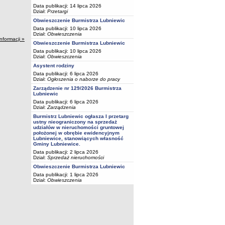
Data publikacji: 14 lipca 2026
Dział:
Przetargi
Obwieszczenie Burmistrza Lubniewic
Data publikacji: 10 lipca 2026
Dział:
Obwieszczenia
informacji »
Obwieszczenie Burmistrza Lubniewic
Data publikacji: 10 lipca 2026
Dział:
Obwieszczenia
Asystent rodziny
Data publikacji: 6 lipca 2026
Dział:
Ogłoszenia o naborze do pracy
Zarządzenie nr 129/2026 Burmistrza
Lubniewic
Data publikacji: 6 lipca 2026
Dział:
Zarządzenia
Burmistrz Lubniewic ogłasza I przetarg
ustny nieograniczony na sprzedaż
udziałów w nieruchomości gruntowej
położonej w obrębie ewidencyjnym
Lubniewice, stanowiących własność
Gminy Lubniewice.
Data publikacji: 2 lipca 2026
Dział:
Sprzedaż nieruchomości
Obwieszczenie Burmistrza Lubniewic
Data publikacji: 1 lipca 2026
Dział:
Obwieszczenia