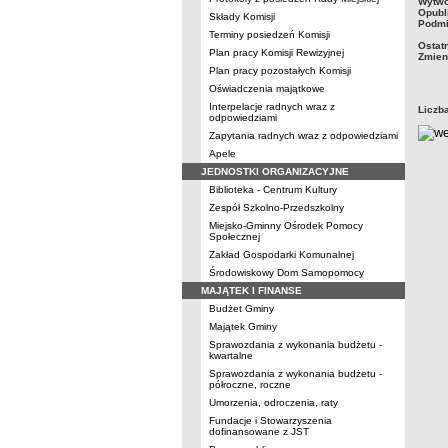
metry
Wytwo
Opubl
Składy Komisji
Podmi
Terminy posiedzeń Komisji
Ostat
Plan pracy Komisji Rewizyjnej
Zmien
Plan pracy pozostałych Komisji
Oświadczenia majątkowe
Interpelacje radnych wraz z
Liczb
odpowiedziami
Zapytania radnych wraz z odpowiedziami
Apele
JEDNOSTKI ORGANIZACYJNE
Biblioteka - Centrum Kultury
Zespół Szkolno-Przedszkolny
Miejsko-Gminny Ośrodek Pomocy
Społecznej
Zakład Gospodarki Komunalnej
Środowiskowy Dom Samopomocy
MAJĄTEK I FINANSE
Budżet Gminy
Majątek Gminy
Sprawozdania z wykonania budżetu -
kwartalne
Sprawozdania z wykonania budżetu -
półroczne, roczne
Umorzenia, odroczenia, raty
Fundacje i Stowarzyszenia
dofinansowane z JST