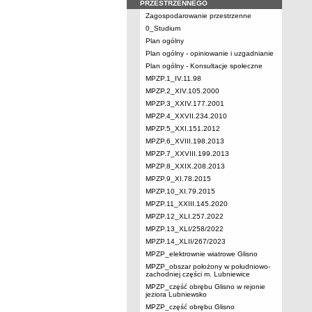
PRZESTRZENNEGO
Zagospodarowanie przestrzenne
0_Studium
Plan ogólny
Plan ogólny - opiniowanie i uzgadnianie
Plan ogólny - Konsultacje społeczne
MPZP.1_IV.11.98
MPZP.2_XIV.105.2000
MPZP.3_XXIV.177.2001
MPZP.4_XXVII.234.2010
MPZP.5_XXI.151.2012
MPZP.6_XVIII.198.2013
MPZP.7_XXVIII.199.2013
MPZP.8_XXIX.208.2013
MPZP.9_XI.78.2015
MPZP.10_XI.79.2015
MPZP.11_XXIII.145.2020
MPZP.12_XLI.257.2022
MPZP.13_XLI/258/2022
MPZP.14_XLII/267/2023
MPZP_elektrownie wiatrowe Glisno
MPZP_obszar położony w południowo-
zachodniej części m. Lubniewice
MPZP_część obrębu Glisno w rejonie
jeziora Lubniewsko
MPZP_część obrębu Glisno