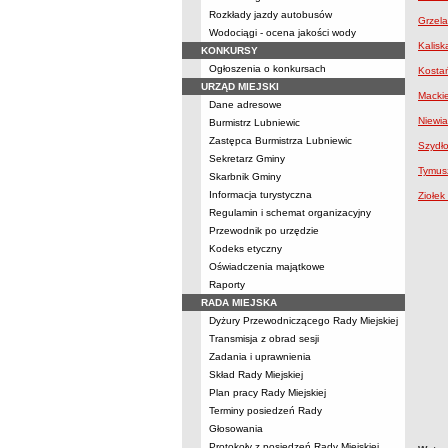
Rozkłady jazdy autobusów
Grzela
Wodociągi - ocena jakości wody
Kalisk
KONKURSY
Ogłoszenia o konkursach
Kostań
URZĄD MIEJSKI
Mackie
Dane adresowe
Niewia
Burmistrz Lubniewic
Zastępca Burmistrza Lubniewic
Szydł
Sekretarz Gminy
Tymusz
Skarbnik Gminy
Informacja turystyczna
Ziołek
Regulamin i schemat organizacyjny
Przewodnik po urzędzie
Kodeks etyczny
Oświadczenia majątkowe
Raporty
RADA MIEJSKA
Dyżury Przewodniczącego Rady Miejskiej
Transmisja z obrad sesji
Zadania i uprawnienia
Skład Rady Miejskiej
Plan pracy Rady Miejskiej
Terminy posiedzeń Rady
Głosowania
Protokoły z posiedzeń Rady Miejskiej