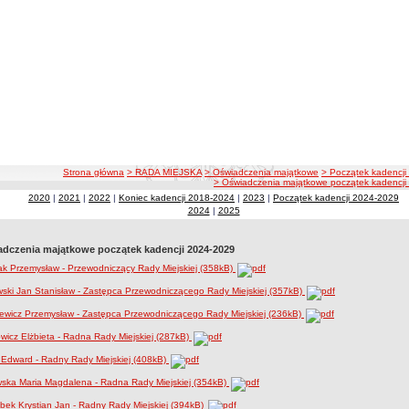
ścieżka nawigacji
Strona główna
> RADA MIEJSKA
> Oświadczenia majątkowe
> Początek kadencj
> Oświadczenia majątkowe początek kadencj
2020
|
2021
|
2022
|
Koniec kadencji 2018-2024
|
2023
|
Początek kadencji 2024-2029
2024
|
2025
dczenia majątkowe początek kadencji 2024-2029
k Przemysław - Przewodniczący Rady Miejskiej (358kB)
ski Jan Stanisław - Zastępca Przewodniczącego Rady Miejskiej (357kB)
ewicz Przemysław - Zastępca Przewodniczącego Rady Miejskiej (236kB)
wicz Elżbieta - Radna Rady Miejskiej (287kB)
 Edward - Radny Rady Miejskiej (408kB)
wska Maria Magdalena - Radna Rady Miejskiej (354kB)
ek Krystian Jan - Radny Rady Miejskiej (394kB)