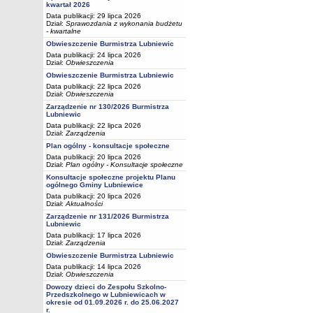
kwartał 2026
Data publikacji: 29 lipca 2026
Dział:
Sprawozdania z wykonania budżetu
- kwartalne
Obwieszczenie Burmistrza Lubniewic
Data publikacji: 24 lipca 2026
Dział:
Obwieszczenia
Obwieszczenie Burmistrza Lubniewic
Data publikacji: 22 lipca 2026
Dział:
Obwieszczenia
Zarządzenie nr 130/2026 Burmistrza
Lubniewic
Data publikacji: 22 lipca 2026
Dział:
Zarządzenia
Plan ogólny - konsultacje społeczne
Data publikacji: 20 lipca 2026
Dział:
Plan ogólny - Konsultacje społeczne
Konsultacje społeczne projektu Planu
ogólnego Gminy Lubniewice
Data publikacji: 20 lipca 2026
Dział:
Aktualności
Zarządzenie nr 131/2026 Burmistrza
Lubniewic
Data publikacji: 17 lipca 2026
Dział:
Zarządzenia
Obwieszczenie Burmistrza Lubniewic
Data publikacji: 14 lipca 2026
Dział:
Obwieszczenia
Dowozy dzieci do Zespołu Szkolno-
Przedszkolnego w Lubniewicach w
okresie od 01.09.2026 r. do 25.06.2027
r.