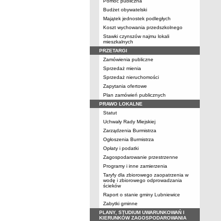
Pomoc publiczna
Budżet obywatelski
Majątek jednostek podległych
Koszt wychowania przedszkolnego
Stawki czynszów najmu lokali
mieszkalnych
PRZETARGI
Zamówienia publiczne
Sprzedaż mienia
Sprzedaż nieruchomości
Zapytania ofertowe
Plan zamówień publicznych
PRAWO LOKALNE
Statut
Uchwały Rady Miejskiej
Zarządzenia Burmistrza
Ogłoszenia Burmistrza
Opłaty i podatki
Zagospodarowanie przestrzenne
Programy i inne zamierzenia
Taryfy dla zbiorowego zaopatrzenia w
wodę i zbiorowego odprowadzania
ścieków
Raport o stanie gminy Lubniewice
Zabytki gminne
PLANY, STUDIUM UWARUNKOWAŃ I
KIERUNKÓW ZAGOSPODAROWANIA