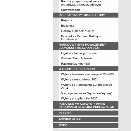
Roczny program współpracy z
organizacjami pozarządowymi
Sprawozdania
REJESTR INSTYTUCJI KULTURY
Rejestry
Biblioteka
Gminny Ośrodek Kultury
Biblioteka - Centrum Kultury w
Lubniewicach
NARODOWY SPIS POWSZECHNY
LUDNOŚCI I MIESZKAŃ 2021
Ogólne informacje o spisie
Gminne Biuro Spisowe
Rachmistrze terenowi
WYBORY I REFERENDUM
Wybory ławników - kadencja 2024-2027
Wybory samorządowe 2024
Wybory do Parlamentu Europejskiego
2024
V edycja konkursu 'Wybieram Wybory'
Wybory prezydenckie 2025
PONOWNE WYKORZYSTYWANIE
INFORMACJI SEKTORA PUBLICZNEGO
PETYCJE
ARCHIWUM BIP
RODO