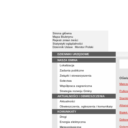
Strona główna
Mapa Biuletynu
Rejestr zmian treści
Statystyki oglądalności
Dziennik Ustaw
Monitor Polski
DZIENNIKI URZĘDOWE
Menu
NASZA GMINA
Lokalizacja
Zadania publiczne
Związki i stowarzyszenia
Oświa
Sołectwa
Matcza
Współpraca zagraniczna
Strategia rozwoju Gminy
Pulkow
AKTUALNOŚCI I OBWIESZCZENIA
Stanki
Aktualności
Afrano
Obwieszczenia, ogłoszenia i komunikaty
KOMUNIKATY
Białek
Drogi
Dziko
Energia elektryczna
Golomb
Meteorologiczne