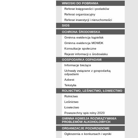
WNIOSKI DO POBRANIA
Referat księgowości i podatków
Referat organizacyjny
Referat inwestycji i nieruchomości
SIOS
OCHRONA ŚRODOWISKA
Gminna ewidencja kąpielisk
Gminna ewidencja MOWDK
Konsultacje społeczne
Rejestr informacji o środowisku
GOSPODARKA ODPADAMI
Informacje bieżące
Uchwały związane z gospodarką
odpadami
Azbest
Tekstylia
ROLNICTWO, LEŚNICTWO, ŁOWIECTWO
Rolnictwo
Leśnictwo
Łowiectwo
Powszechny spis rolny 2020
GMINNA KOMISJA ROZWIĄZYWANIA
PROBLEMÓW ALKOHOLOWYCH
ORGANIZACJE POZARZĄDOWE
Ogłoszenia o konkursach i wyniki