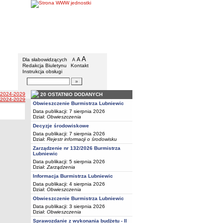
BIP - Urząd Miejski w Lubniewicach
Menu dodatkowe
A
powiększ czcionkę
A
standardowy rozmiar czcionki
Dla słabowidzących
A
pomniejsz czcionkę
Redakcja Biuletynu
Kontakt
Instrukcja obsługi
Wyszukiwarka artykułów
Szukaj
i 2024-2029
20 OSTATNIO DODANYCH
i 2024-2029
Obwieszczenie Burmistrza Lubniewic
Data publikacji: 7 sierpnia 2026
Dział:
Obwieszczenia
Decyzje środowiskowe
Data publikacji: 7 sierpnia 2026
Dział:
Rejestr informacji o środowisku
Zarządzenie nr 132/2026 Burmistrza
Lubniewic
Data publikacji: 5 sierpnia 2026
Dział:
Zarządzenia
Informacja Burmistrza Lubniewic
Data publikacji: 4 sierpnia 2026
Dział:
Obwieszczenia
Obwieszczenie Burmistrza Lubniewic
Data publikacji: 3 sierpnia 2026
Dział:
Obwieszczenia
Sprawozdanie z wykonania budżetu - II