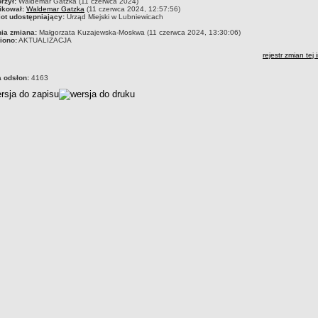
czka
rzył:
Waldemar Gatzka (11 czerwca 2024)
ikował:
Waldemar Gatzka
(11 czerwca 2024, 12:57:56)
ot udostępniający:
Urząd Miejski w Lubniewicach
nia zmiana:
Małgorzata Kuzajewska-Moskwa (11 czerwca 2024, 13:30:06)
iono:
AKTUALIZACJA
rejestr zmian tej 
a odsłon:
4163