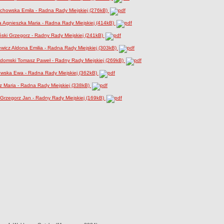
chowska Emila - Radna Rady Miejskiej (276kB)
a Agnieszka Maria - Radna Rady Miejskiej (414kB)
ski Grzegorz - Radny Rady Miejskiej (241kB)
wicz Aldona Emilia - Radna Rady Miejskiej (303kB)
domski Tomasz Paweł - Radny Rady Miejskiej (269kB)
owska Ewa - Radna Rady Miejskiej (362kB)
 Maria - Radna Rady Miejskiej (338kB)
 Grzegorz Jan - Radny Rady Miejskiej (169kB)