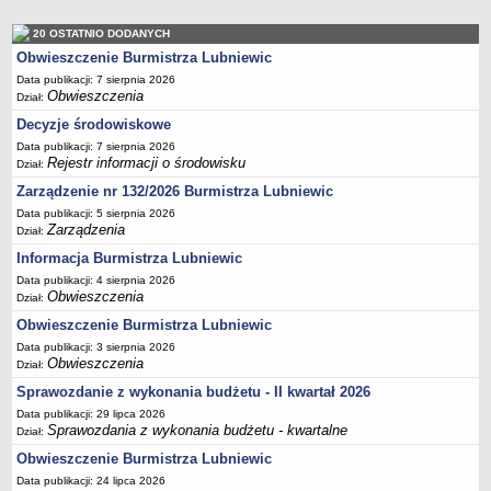
Sekretarz Gminy
20 OSTATNIO DODANYCH
Skarbnik Gminy
Obwieszczenie Burmistrza Lubniewic
Informacja turystyczna
Data publikacji: 7 sierpnia 2026
Regulamin i schemat organizacyjny
Obwieszczenia
Dział:
Przewodnik po urzędzie
Decyzje środowiskowe
Data publikacji: 7 sierpnia 2026
Kodeks etyczny
Rejestr informacji o środowisku
Dział:
Oświadczenia majątkowe
Zarządzenie nr 132/2026 Burmistrza Lubniewic
Raporty
Data publikacji: 5 sierpnia 2026
Zarządzenia
Dział:
RADA MIEJSKA
Dyżury Przewodniczącego Rady Miejskiej
Informacja Burmistrza Lubniewic
Data publikacji: 4 sierpnia 2026
Transmisja z obrad sesji
Obwieszczenia
Dział:
Zadania i uprawnienia
Obwieszczenie Burmistrza Lubniewic
Skład Rady Miejskiej
Data publikacji: 3 sierpnia 2026
Obwieszczenia
Dział:
Plan pracy Rady Miejskiej
Sprawozdanie z wykonania budżetu - II kwartał 2026
Terminy posiedzeń Rady
Data publikacji: 29 lipca 2026
Głosowania
Sprawozdania z wykonania budżetu - kwartalne
Dział:
Protokoły z posiedzeń Rady Miejskiej
Obwieszczenie Burmistrza Lubniewic
Data publikacji: 24 lipca 2026
Składy Komisji