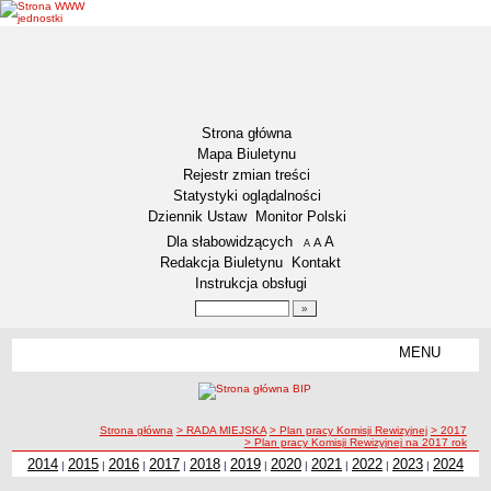
Strona główna
Mapa Biuletynu
Rejestr zmian treści
Statystyki oglądalności
Dziennik Ustaw
Monitor Polski
Menu dodatkowe
Dla słabowidzących
A
powiększ czcionkę
A
standardowy rozmiar czcionki
A
pomniejsz czcionkę
Redakcja Biuletynu
Kontakt
Instrukcja obsługi
Wyszukiwarka artykułów
Szukaj
MENU
Menu
DZIENNIKI URZĘDOWE
NASZA GMINA
Lokalizacja
ścieżka nawigacji
Strona główna
> RADA MIEJSKA
> Plan pracy Komisji Rewizyjnej
> 2017
> Plan pracy Komisji Rewizyjnej na 2017 rok
Zadania publiczne
2014
2015
2016
2017
2018
2019
2020
2021
2022
2023
2024
|
|
|
|
|
|
|
|
|
|
Związki i stowarzyszenia