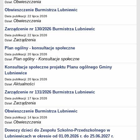
Obwieszczenia
Dział:
Terminy posiedzeń Komisji
Obwieszczenie Burmistrza Lubniewic
Plan pracy Komisji Rewizyjnej
Data publikacji: 22 lipca 2026
Obwieszczenia
Dział:
Plan pracy pozostałych Komisji
Zarządzenie nr 130/2026 Burmistrza Lubniewic
Oświadczenia majątkowe
Data publikacji: 22 lipca 2026
Interpelacje radnych wraz z odpowiedziami
Zarządzenia
Dział:
Zapytania radnych wraz z odpowiedziami
Plan ogólny - konsultacje społeczne
Data publikacji: 20 lipca 2026
Apele
Plan ogólny - Konsultacje społeczne
Dział:
JEDNOSTKI ORGANIZACYJNE
Konsultacje społeczne projektu Planu ogólnego Gminy
Biblioteka - Centrum Kultury
Lubniewice
Zespół Szkolno-Przedszkolny
Data publikacji: 20 lipca 2026
Aktualności
Dział:
Miejsko-Gminny Ośrodek Pomocy Społecznej
Zarządzenie nr 131/2026 Burmistrza Lubniewic
Zakład Gospodarki Komunalnej
Data publikacji: 17 lipca 2026
Środowiskowy Dom Samopomocy
Zarządzenia
Dział:
MAJĄTEK I FINANSE
Obwieszczenie Burmistrza Lubniewic
Budżet Gminy
Data publikacji: 14 lipca 2026
Obwieszczenia
Dział:
Majątek Gminy
Dowozy dzieci do Zespołu Szkolno-Przedszkolnego w
Sprawozdania z wykonania budżetu - kwartalne
Lubniewicach w okresie od 01.09.2026 r. do 25.06.2027 r.
Sprawozdania z wykonania budżetu - półroczne, roczne