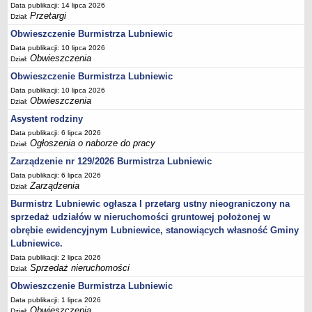
Data publikacji: 14 lipca 2026
Przetargi
Umorzenia, odroczenia, raty
Dział:
Obwieszczenie Burmistrza Lubniewic
Fundacje i Stowarzyszenia dofinansowane z JST
Data publikacji: 10 lipca 2026
Pomoc publiczna
Obwieszczenia
Dział:
Budżet obywatelski
Obwieszczenie Burmistrza Lubniewic
Majątek jednostek podległych
Data publikacji: 10 lipca 2026
Obwieszczenia
Dział:
Koszt wychowania przedszkolnego
Asystent rodziny
Stawki czynszów najmu lokali mieszkalnych
Data publikacji: 6 lipca 2026
PRZETARGI
Ogłoszenia o naborze do pracy
Dział:
Zamówienia publiczne
Zarządzenie nr 129/2026 Burmistrza Lubniewic
Sprzedaż mienia
Data publikacji: 6 lipca 2026
Zarządzenia
Dział:
Sprzedaż nieruchomości
Burmistrz Lubniewic ogłasza I przetarg ustny nieograniczony na
Zapytania ofertowe
sprzedaż udziałów w nieruchomości gruntowej położonej w
Plan zamówień publicznych
obrębie ewidencyjnym Lubniewice, stanowiących własność Gminy
Lubniewice.
PRAWO LOKALNE
Data publikacji: 2 lipca 2026
Statut
Sprzedaż nieruchomości
Dział:
Uchwały Rady Miejskiej
Obwieszczenie Burmistrza Lubniewic
Zarządzenia Burmistrza
Data publikacji: 1 lipca 2026
Obwieszczenia
Dział: