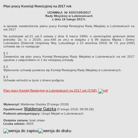
Sołectwa
Plan pracy Komisji Rewizyjnej na 2017 rok
UCHWAŁA Nr XXIV/195/2017
Współpraca zagraniczna
Rady Miejskiej w Lubniewicach
z dnia 16 lutego 2017r.
Strategia rozwoju Gminy
w sprawie zatwierdzenia planu pracy Komisji Rewizyjnej Rady Miejskiej w Lubniewicach na
AKTUALNOŚCI I OBWIESZCZENIA
rok 2017
Aktualności
Na podstawie art.21 ust.3 ustawy z dnia 8 marca 1990r. o samorządzie gminnym (tekst
jednolity: Dz. U. z 2016r., poz.446 ze zm.) w związku z § 96 statutu Miasta i Gminy
Lubniewice (Dziennik Urzędowy Woj. Lubuskiego z 23 września 2003r. Nr 73, poz.1096)
Obwieszczenia, ogłoszenia i komunikaty
uchwala się co następuje:
KOMUNIKATY
§ 1
Zatwierdza się plan pracy Komisji Rewizyjnej Rady Miejskiej w Lubniewicach na rok 2017
Drogi
zgodnie z załącznikiem nr 1 do niniejszej uchwały.
Energia elektryczna
§ 2
Wykonanie uchwały powierza się Komisji Rewizyjnej Rady Miejskiej w Lubniewicach.
Meteorologiczne
§ 3
Uchwała wchodzi w życie z dniem podjęcia.
Rozkłady jazdy autobusów
Wodociągi - ocena jakości wody
Plan pracy Komisji Rewizyjnej w Lubniewicach na 2017 rok (27kB)
KONKURSY
Ogłoszenia o konkursach
metryczka
Wytworzył:
Waldemar Gatzka (5 lutego 2018)
Waldemar Gatzka
Opublikował:
(5 lutego 2018, 08:58:28)
URZĄD MIEJSKI
Podmiot udostępniający:
Urząd Miejski w Lubniewicach
Dane adresowe
Ostatnia zmiana:
brak zmian
Liczba odsłon:
4925
Burmistrz Lubniewic
Zastępca Burmistrza Lubniewic