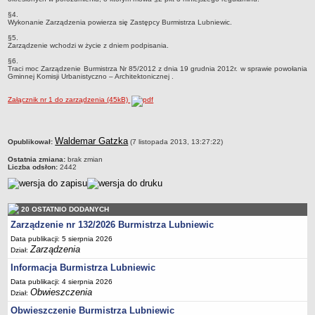
Sekretarz Gminy
§4.
Wykonanie Zarządzenia powierza się Zastępcy Burmistrza Lubniewic.
Skarbnik Gminy
§5.
Informacja turystyczna
Zarządzenie wchodzi w życie z dniem podpisania.
Regulamin i schemat organizacyjny
§6.
Traci moc Zarządzenie Burmistrza Nr 85/2012 z dnia 19 grudnia 2012r. w sprawie powołania
Gminnej Komisji Urbanistyczno – Architektonicznej .
Przewodnik po urzędzie
Kodeks etyczny
Załącznik nr 1 do zarządzenia (45kB)
Oświadczenia majątkowe
Raporty
metryczka
Waldemar Gatzka
Opublikował:
(7 listopada 2013, 13:27:22)
RADA MIEJSKA
Ostatnia zmiana:
brak zmian
Dyżury Przewodniczącego Rady Miejskiej
Liczba odsłon:
2442
Transmisja z obrad sesji
Zadania i uprawnienia
20 OSTATNIO DODANYCH
Skład Rady Miejskiej
Zarządzenie nr 132/2026 Burmistrza Lubniewic
Plan pracy Rady Miejskiej
Data publikacji: 5 sierpnia 2026
Zarządzenia
Dział:
Terminy posiedzeń Rady
Informacja Burmistrza Lubniewic
Głosowania
Data publikacji: 4 sierpnia 2026
Obwieszczenia
Protokoły z posiedzeń Rady Miejskiej
Dział:
Obwieszczenie Burmistrza Lubniewic
Składy Komisji