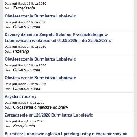
Data publikacji: 17 lipca 2026
Umorzenia, odroczenia, raty
Zarządzenia
Dział:
Fundacje i Stowarzyszenia dofinansowane z JST
Obwieszczenie Burmistrza Lubniewic
Data publikacji: 14 lipca 2026
Pomoc publiczna
Obwieszczenia
Dział:
Budżet obywatelski
Dowozy dzieci do Zespołu Szkolno-Przedszkolnego w
Majątek jednostek podległych
Lubniewicach w okresie od 01.09.2026 r. do 25.06.2027 r.
Data publikacji: 14 lipca 2026
Koszt wychowania przedszkolnego
Przetargi
Dział:
Stawki czynszów najmu lokali mieszkalnych
Obwieszczenie Burmistrza Lubniewic
PRZETARGI
Data publikacji: 10 lipca 2026
Zamówienia publiczne
Obwieszczenia
Dział:
Sprzedaż mienia
Obwieszczenie Burmistrza Lubniewic
Data publikacji: 10 lipca 2026
Sprzedaż nieruchomości
Obwieszczenia
Dział:
Zapytania ofertowe
Asystent rodziny
Plan zamówień publicznych
Data publikacji: 6 lipca 2026
Ogłoszenia o naborze do pracy
PRAWO LOKALNE
Dział:
Statut
Zarządzenie nr 129/2026 Burmistrza Lubniewic
Data publikacji: 6 lipca 2026
Uchwały Rady Miejskiej
Zarządzenia
Dział:
Zarządzenia Burmistrza
Burmistrz Lubniewic ogłasza I przetarg ustny nieograniczony na