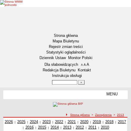
Strona główna
Mapa Biuletynu
Rejestr zmian treści
Statystyki oglądalności
Dziennik Ustaw
Monitor Polski
Menu dodatkowe
Dla słabowidzących
A
powiększ czcionkę
A
standardowy rozmiar czcionki
A
pomniejsz czcionkę
Redakcja Biuletynu
Kontakt
Instrukcja obsługi
Wyszukiwarka artykułów
Szukaj
MENU
Menu
DZIENNIKI URZĘDOWE
NASZA GMINA
Lokalizacja
ścieżka nawigacji
Strona główna
>
Zarządzenia
>
2013
Zarządzenia z roku
2026
Zadania publiczne
Zarządzenia z roku
2025
Zarządzenia z roku
2024
Zarządzenia z roku
2023
Zarządzenia z roku
2022
Zarządzenia z roku
2021
Zarządzenia z roku
2020
Zarządzenia z roku
2019
2018
Zarządzenia z
Zarząd
2017
|
|
|
|
|
|
|
|
|
Zarządzenia z roku
2016
Zarządzenia z roku
2015
Zarządzenia z roku
2014
Zarządzenia z roku
2013
Zarządzenia z roku
2012
Zarządzenia z roku
2011
2010
Zarządzenia z
roku
z ro
|
|
|
|
|
|
|
Związki i stowarzyszenia