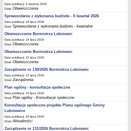
Data publikacji: 3 sierpnia 2026
Terminy posiedzeń Komisji
Obwieszczenia
Dział:
Plan pracy Komisji Rewizyjnej
Sprawozdanie z wykonania budżetu - II kwartał 2026
Plan pracy pozostałych Komisji
Data publikacji: 29 lipca 2026
Sprawozdania z wykonania budżetu - kwartalne
Dział:
Oświadczenia majątkowe
Obwieszczenie Burmistrza Lubniewic
Interpelacje radnych wraz z odpowiedziami
Data publikacji: 24 lipca 2026
Zapytania radnych wraz z odpowiedziami
Obwieszczenia
Dział:
Obwieszczenie Burmistrza Lubniewic
Apele
Data publikacji: 22 lipca 2026
JEDNOSTKI ORGANIZACYJNE
Obwieszczenia
Dział:
Biblioteka - Centrum Kultury
Zarządzenie nr 130/2026 Burmistrza Lubniewic
Zespół Szkolno-Przedszkolny
Data publikacji: 22 lipca 2026
Miejsko-Gminny Ośrodek Pomocy Społecznej
Zarządzenia
Dział:
Plan ogólny - konsultacje społeczne
Zakład Gospodarki Komunalnej
Data publikacji: 20 lipca 2026
Środowiskowy Dom Samopomocy
Plan ogólny - Konsultacje społeczne
Dział:
MAJĄTEK I FINANSE
Konsultacje społeczne projektu Planu ogólnego Gminy
Budżet Gminy
Lubniewice
Majątek Gminy
Data publikacji: 20 lipca 2026
Aktualności
Dział:
Sprawozdania z wykonania budżetu - kwartalne
Zarządzenie nr 131/2026 Burmistrza Lubniewic
Sprawozdania z wykonania budżetu - półroczne, roczne