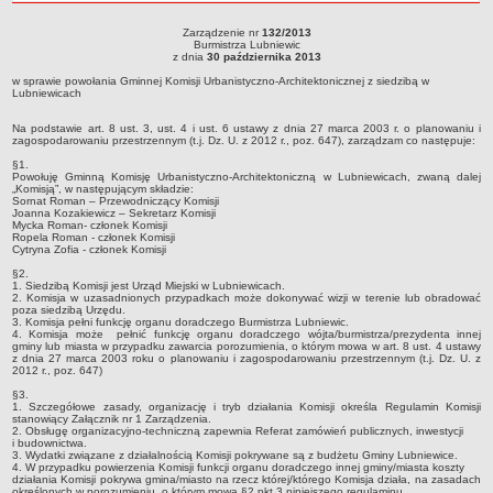
roku
Sołectwa
Zarządzenie nr
132/2013
Zarządzenie nr 132/2013Burmistrza Lubniewicz dnia 30 października 2013w
Burmistrza Lubniewic
Współpraca zagraniczna
sprawie powołania Gminnej Komisji Urbanistyczno-Architektonicznej z siedzibą w
z dnia
30 października 2013
Lubniewicach
Strategia rozwoju Gminy
w sprawie powołania Gminnej Komisji Urbanistyczno-Architektonicznej z siedzibą w
Lubniewicach
AKTUALNOŚCI I OBWIESZCZENIA
Aktualności
Na podstawie art. 8 ust. 3, ust. 4 i ust. 6 ustawy z dnia 27 marca 2003 r. o planowaniu i
zagospodarowaniu przestrzennym (t.j. Dz. U. z 2012 r., poz. 647), zarządzam co następuje:
Obwieszczenia, ogłoszenia i komunikaty
§1.
Powołuję Gminną Komisję Urbanistyczno-Architektoniczną w Lubniewicach, zwaną dalej
KOMUNIKATY
„Komisją”, w następującym składzie:
Sornat Roman – Przewodniczący Komisji
Drogi
Joanna Kozakiewicz – Sekretarz Komisji
Mycka Roman- członek Komisji
Energia elektryczna
Ropela Roman - członek Komisji
Cytryna Zofia - członek Komisji
Meteorologiczne
§2.
1. Siedzibą Komisji jest Urząd Miejski w Lubniewicach.
Rozkłady jazdy autobusów
2. Komisja w uzasadnionych przypadkach może dokonywać wizji w terenie lub obradować
poza siedzibą Urzędu.
Wodociągi - ocena jakości wody
3. Komisja pełni funkcję organu doradczego Burmistrza Lubniewic.
4. Komisja może pełnić funkcję organu doradczego wójta/burmistrza/prezydenta innej
KONKURSY
gminy lub miasta w przypadku zawarcia porozumienia, o którym mowa w art. 8 ust. 4 ustawy
z dnia 27 marca 2003 roku o planowaniu i zagospodarowaniu przestrzennym (t.j. Dz. U. z
Ogłoszenia o konkursach
2012 r., poz. 647)
URZĄD MIEJSKI
§3.
1. Szczegółowe zasady, organizację i tryb działania Komisji określa Regulamin Komisji
Dane adresowe
stanowiący Załącznik nr 1 Zarządzenia.
2. Obsługę organizacyjno-techniczną zapewnia Referat zamówień publicznych, inwestycji
i budownictwa.
Burmistrz Lubniewic
3. Wydatki związane z działalnością Komisji pokrywane są z budżetu Gminy Lubniewice.
4. W przypadku powierzenia Komisji funkcji organu doradczego innej gminy/miasta koszty
Zastępca Burmistrza Lubniewic
działania Komisji pokrywa gmina/miasto na rzecz której/którego Komisja działa, na zasadach
określonych w porozumieniu, o którym mowa §2 pkt 3 niniejszego regulaminu.