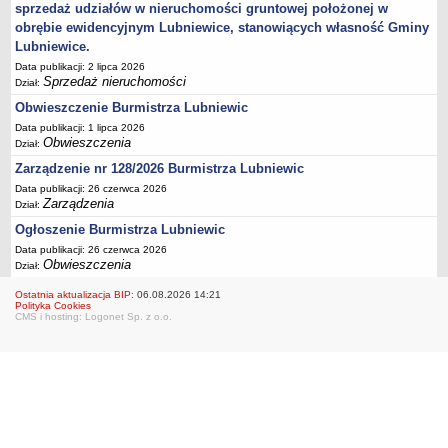
Ogłoszenia Burmistrza
sprzedaż udziałów w nieruchomości gruntowej położonej w
obrębie ewidencyjnym Lubniewice, stanowiących własność Gminy
Opłaty i podatki
Lubniewice.
Zagospodarowanie przestrzenne
Data publikacji: 2 lipca 2026
Programy i inne zamierzenia
Sprzedaż nieruchomości
Dział:
Taryfy dla zbiorowego zaopatrzenia w wodę i zbiorowego
Obwieszczenie Burmistrza Lubniewic
odprowadzania ścieków
Data publikacji: 1 lipca 2026
Obwieszczenia
Dział:
Raport o stanie gminy Lubniewice
Zarządzenie nr 128/2026 Burmistrza Lubniewic
Zabytki gminne
Data publikacji: 26 czerwca 2026
PLANY, STUDIUM UWARUNKOWAŃ I KIERUNKÓW ZAGOSPODAROWANIA
Zarządzenia
Dział:
PRZESTRZENNEGO
Ogłoszenie Burmistrza Lubniewic
Zagospodarowanie przestrzenne
Data publikacji: 26 czerwca 2026
0_Studium
Obwieszczenia
Dział:
Plan ogólny
Ostatnia aktualizacja BIP:
06.08.2026 14:21
Polityka Cookies
Plan ogólny - opiniowanie i uzgadnianie
CMS i hosting: Logonet Sp. z o.o.
Plan ogólny - Konsultacje społeczne
MPZP.1_IV.11.98
MPZP.2_XIV.105.2000
MPZP.3_XXIV.177.2001
MPZP.4_XXVII.234.2010