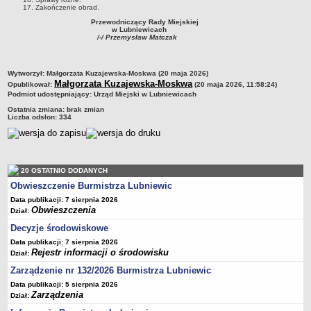
Sekretarz Gminy
Zakończenie obrad.
Przewodniczący Rady Miejskiej
Skarbnik Gminy
w Lubniewicach
/-/ Przemysław Matczak
Informacja turystyczna
Regulamin i schemat organizacyjny
metryczka
Wytworzył:
Małgorzata Kuzajewska-Moskwa (20 maja 2026)
Przewodnik po urzędzie
Małgorzata Kuzajewska-Moskwa
Opublikował:
(20 maja 2026, 11:58:24)
Podmiot udostępniający:
Urząd Miejski w Lubniewicach
Kodeks etyczny
Ostatnia zmiana:
brak zmian
Oświadczenia majątkowe
Liczba odsłon:
334
Raporty
RADA MIEJSKA
Dyżury Przewodniczącego Rady Miejskiej
20 OSTATNIO DODANYCH
Transmisja z obrad sesji
Obwieszczenie Burmistrza Lubniewic
Zadania i uprawnienia
Data publikacji: 7 sierpnia 2026
Obwieszczenia
Dział:
Skład Rady Miejskiej
Decyzje środowiskowe
Plan pracy Rady Miejskiej
Data publikacji: 7 sierpnia 2026
Rejestr informacji o środowisku
Terminy posiedzeń Rady
Dział:
Zarządzenie nr 132/2026 Burmistrza Lubniewic
Głosowania
Data publikacji: 5 sierpnia 2026
Protokoły z posiedzeń Rady Miejskiej
Zarządzenia
Dział:
Składy Komisji