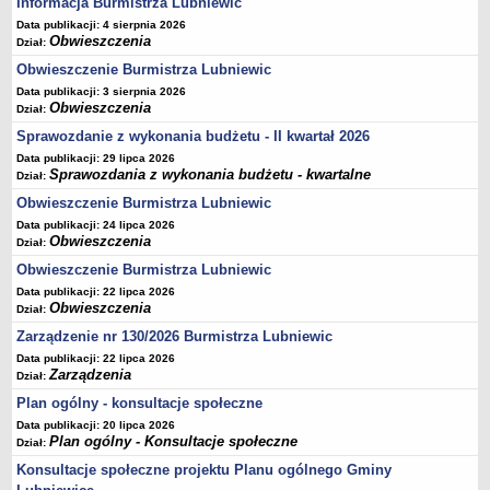
Informacja Burmistrza Lubniewic
Terminy posiedzeń Komisji
Data publikacji: 4 sierpnia 2026
Obwieszczenia
Dział:
Plan pracy Komisji Rewizyjnej
Obwieszczenie Burmistrza Lubniewic
Plan pracy pozostałych Komisji
Data publikacji: 3 sierpnia 2026
Oświadczenia majątkowe
Obwieszczenia
Dział:
Interpelacje radnych wraz z odpowiedziami
Sprawozdanie z wykonania budżetu - II kwartał 2026
Data publikacji: 29 lipca 2026
Zapytania radnych wraz z odpowiedziami
Sprawozdania z wykonania budżetu - kwartalne
Dział:
Apele
Obwieszczenie Burmistrza Lubniewic
JEDNOSTKI ORGANIZACYJNE
Data publikacji: 24 lipca 2026
Biblioteka - Centrum Kultury
Obwieszczenia
Dział:
Zespół Szkolno-Przedszkolny
Obwieszczenie Burmistrza Lubniewic
Data publikacji: 22 lipca 2026
Miejsko-Gminny Ośrodek Pomocy Społecznej
Obwieszczenia
Dział:
Zakład Gospodarki Komunalnej
Zarządzenie nr 130/2026 Burmistrza Lubniewic
Środowiskowy Dom Samopomocy
Data publikacji: 22 lipca 2026
Zarządzenia
Dział:
MAJĄTEK I FINANSE
Budżet Gminy
Plan ogólny - konsultacje społeczne
Data publikacji: 20 lipca 2026
Majątek Gminy
Plan ogólny - Konsultacje społeczne
Dział:
Sprawozdania z wykonania budżetu - kwartalne
Konsultacje społeczne projektu Planu ogólnego Gminy
Sprawozdania z wykonania budżetu - półroczne, roczne