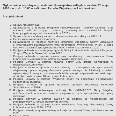
Sołectwa
Ogłoszenie o wspólnym posiedzeniu Komisji które odbędzie się dnia 26 maja
2026 r. o godz. 13.00 w sali narad Urzędu Miejskiego w Lubniewicach
Współpraca zagraniczna
Porządek obrad:
Strategia rozwoju Gminy
AKTUALNOŚCI I OBWIESZCZENIA
Sprawy regulaminowe.
Sprawozdanie z realizacji Programu Przeciwdziałania Przemocy Domowej oraz
Aktualności
ochrony osób doznających przemocy domowej oraz działalności Zespołu
Interdyscyplinarnego w Lubniewicach za 2025 r.
Sprawozdanie z realizacji zadań z zakresu wspierania rodziny za 2025 rok.
Obwieszczenia, ogłoszenia i komunikaty
Ocena zasobów pomocy społecznej.
Sprawozdanie z realizacji rocznego programu współpracy Gminy Lubniewice
KOMUNIKATY
z organizacjami pozarządowymi oraz podmiotami wymienionymi w art. 3 ust.3
Ustawy o działalności pożytku publicznego i o wolontariacie w roku 2025.
Drogi
Podjęcie uchwały w sprawie przystąpienia Gminy Lubniewice do realizacji Programu
“Korpus Wsparcia Seniorów” na rok 2026.
Energia elektryczna
Podjęcie uchwały w sprawie wyznaczenia dodatkowego przedstawiciela Gminy
Lubniewice w Zgromadzeniu Celowego Związku Gmin CZG-12.
Meteorologiczne
Podjęcie uchwały w sprawie nadania nazwy ulicy drodze wewnętrznej w
miejscowości Lubniewice.
Podjęcie uchwały w sprawie zmiany uchwały o przystąpieniu do sporządzenia
Rozkłady jazdy autobusów
miejscowego planu zagospodarowania przestrzennego dla lokalizacji urządzeń
wytwarzających energię z odnawialnych źródeł energii, w tym elektrowni wiatrowych
Wodociągi - ocena jakości wody
w obrębie ewidencyjnym Glisno, gmina Lubniewice.
Podjęcie uchwały w sprawie wyrażenia zgody na obciążenie nieruchomości
KONKURSY
służebnością gruntową.
Podjęcie uchwały w sprawie udzielenia pomocy finansowej Powiatowi
Ogłoszenia o konkursach
Sulęcińskiemu w 2026r.
Podjęcie uchwały zmieniającej uchwałę Nr XXI/141/2026 Rady Miejskiej
URZĄD MIEJSKI
w Lubniewicach w sprawie ustalenia miejscowości, w których pobiera się opłatę
miejscową.
Dane adresowe
Podjęcie uchwały w sprawie zwolnień od podatku od nieruchomości dla
przedsiębiorców w ramach pomocy de minimis.
Burmistrz Lubniewic
Podjęcie uchwały w sprawie zmiany Wieloletniej Prognozy Finansowej Gminy
Lubniewice na lata 2026 - 2037.
Podjęcie uchwały w sprawie zmiany uchwały budżetowej Gminy Lubniewice na rok
Zastępca Burmistrza Lubniewic
2026.
Sprawy różne.