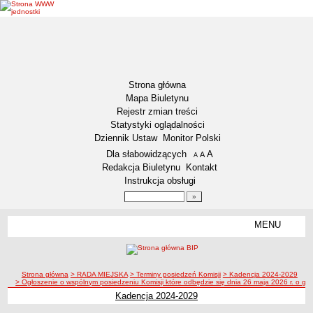
Strona główna
Mapa Biuletynu
Rejestr zmian treści
Statystyki oglądalności
Dziennik Ustaw
Monitor Polski
Menu dodatkowe
Dla słabowidzących
A
powiększ czcionkę
A
standardowy rozmiar czcionki
A
pomniejsz czcionkę
Redakcja Biuletynu
Kontakt
Instrukcja obsługi
Wyszukiwarka artykułów
Szukaj
MENU
Menu
DZIENNIKI URZĘDOWE
NASZA GMINA
Lokalizacja
ścieżka nawigacji
Strona główna
> RADA MIEJSKA
> Terminy posiedzeń Komisji
> Kadencja 2024-2029
> Ogłoszenie o wspólnym posiedzeniu Komisji które odbędzie się dnia 26 maja 2026 r. o go
Zadania publiczne
Kadencja 2024-2029
Związki i stowarzyszenia