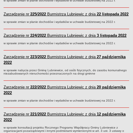
w sprawie zmian w planie dochodów i wydatków w uchwale budżetowej na 2022 r.
Terminy posiedzeń Komisji
Plan pracy Komisji Rewizyjnej
Zarządzenie nr
225/2022
Burmistrza Lubniewic z dnia
22 listopada 2022
Plan pracy pozostałych Komisji
w sprawie zmian w planie dochodów i wydatków w uchwale budżetowej na 2022 r.
Oświadczenia majątkowe
Zarządzenie nr
224/2022
Burmistrza Lubniewic z dnia
3 listopada 2022
Interpelacje radnych wraz z odpowiedziami
w sprawie zmian w planie dochodów i wydatków w uchwale budżetowej na 2022 r.
Zapytania radnych wraz z odpowiedziami
Apele
Zarządzenie nr
223/2022
Burmistrza Lubniewic z dnia
27 października
JEDNOSTKI ORGANIZACYJNE
2022
Biblioteka - Centrum Kultury
w sprawie nabycia przez Gminę Lubniewice, od osób fizycznych, do zasobu komunalnego
Zespół Szkolno-Przedszkolny
niezabudowanych nieruchomości przeznaczonych na drogi gminne
Miejsko-Gminny Ośrodek Pomocy Społecznej
Zarządzenie nr
222/2022
Burmistrza Lubniewic z dnia
20 października
Zakład Gospodarki Komunalnej
2022
Środowiskowy Dom Samopomocy
w sprawie zmian w planie dochodów i wydatków w uchwale budżetowej na 2022 r.
MAJĄTEK I FINANSE
Budżet Gminy
Zarządzenie nr
221/2022
Burmistrza Lubniewic z dnia
12 października
Majątek Gminy
2022
Sprawozdania z wykonania budżetu - kwartalne
w sprawie konsultacji projektu Rocznego Programu Współpracy Gminy Lubniewice z
organizacjami pozarządowymi i innymi podmiotami wymienionymi w art. 3 ust. 3 ustawy o
Sprawozdania z wykonania budżetu - półroczne, roczne