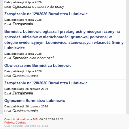
Data publikacji: 6 lipca 2026
Ogłoszenia o naborze do pracy
Referat inwestycji i nieruchomości
Dział:
SIOS
Zarządzenie nr 129/2026 Burmistrza Lubniewic
OCHRONA ŚRODOWISKA
Data publikacji: 6 lipca 2026
Zarządzenia
Dział:
Gminna ewidencja kąpielisk
Burmistrz Lubniewic ogłasza I przetarg ustny nieograniczony na
Gminna ewidencja MOWDK
sprzedaż udziałów w nieruchomości gruntowej położonej w
Konsultacje społeczne
obrębie ewidencyjnym Lubniewice, stanowiących własność Gminy
Lubniewice.
Rejestr informacji o środowisku
Data publikacji: 2 lipca 2026
GOSPODARKA ODPADAMI
Sprzedaż nieruchomości
Dział:
Informacje bieżące
Obwieszczenie Burmistrza Lubniewic
Uchwały związane z gospodarką odpadami
Data publikacji: 1 lipca 2026
Azbest
Obwieszczenia
Dział:
Zarządzenie nr 128/2026 Burmistrza Lubniewic
Tekstylia
Data publikacji: 26 czerwca 2026
ROLNICTWO, LEŚNICTWO, ŁOWIECTWO
Zarządzenia
Dział:
Rolnictwo
Ogłoszenie Burmistrza Lubniewic
Leśnictwo
Data publikacji: 26 czerwca 2026
Łowiectwo
Obwieszczenia
Dział:
Powszechny spis rolny 2020
Ostatnia aktualizacja BIP:
06.08.2026 14:21
Polityka Cookies
GMINNA KOMISJA ROZWIĄZYWANIA PROBLEMÓW ALKOHOLOWYCH
CMS i hosting: Logonet Sp. z o.o.