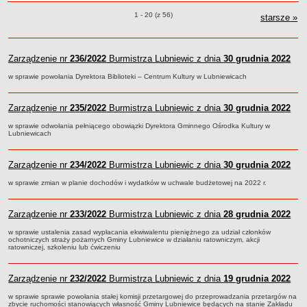
roku
Sołectwa
Zarządzenia o pozycjach
1 - 20 (z 56)
starsze
zar
»
Współpraca zagraniczna
Strategia rozwoju Gminy
Zarządzenie nr
236/2022
Burmistrza Lubniewic z dnia
30 grudnia 2022
AKTUALNOŚCI I OBWIESZCZENIA
w sprawie powołania Dyrektora Biblioteki – Centrum Kultury w Lubniewicach
Aktualności
Obwieszczenia, ogłoszenia i komunikaty
Zarządzenie nr
235/2022
Burmistrza Lubniewic z dnia
30 grudnia 2022
KOMUNIKATY
w sprawie odwołania pełniącego obowiązki Dyrektora Gminnego Ośrodka Kultury w
Drogi
Lubniewicach
Energia elektryczna
Meteorologiczne
Zarządzenie nr
234/2022
Burmistrza Lubniewic z dnia
30 grudnia 2022
Rozkłady jazdy autobusów
w sprawie zmian w planie dochodów i wydatków w uchwale budżetowej na 2022 r.
Wodociągi - ocena jakości wody
Zarządzenie nr
233/2022
Burmistrza Lubniewic z dnia
28 grudnia 2022
KONKURSY
Ogłoszenia o konkursach
w sprawie ustalenia zasad wypłacania ekwiwalentu pieniężnego za udział członków
ochotniczych straży pożarnych Gminy Lubniewice w działaniu ratowniczym, akcji
URZĄD MIEJSKI
ratowniczej, szkoleniu lub ćwiczeniu
Dane adresowe
Burmistrz Lubniewic
Zarządzenie nr
232/2022
Burmistrza Lubniewic z dnia
19 grudnia 2022
Zastępca Burmistrza Lubniewic
w sprawie sprawie powołania stałej komisji przetargowej do przeprowadzania przetargów na
zbycie ruchomości stanowiących własność Gminy Lubniewice będących na stanie Zakładu