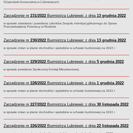
Gospodarki Komunalnej w Lubniewicach.
Sekretarz Gminy
Skarbnik Gminy
Zarządzenie nr
231/2022
Burmistrza Lubniewic z dnia
13 grudnia 2022
Informacja turystyczna
w sprawie odwołania i powołania członków Zespołu Interdyscyplinarnego do Spraw
Regulamin i schemat organizacyjny
Przeciwdziałania Przemocy w Rodzinie
Przewodnik po urzędzie
Zarządzenie nr
230/2022
Burmistrza Lubniewic z dnia
13 grudnia 2022
Kodeks etyczny
w sprawie zmian w planie dochodów i wydatków w uchwale budżetowej na 2022 r.
Oświadczenia majątkowe
Raporty
Zarządzenie nr
229/2022
Burmistrza Lubniewic z dnia
5 grudnia 2022
RADA MIEJSKA
Dyżury Przewodniczącego Rady Miejskiej
w sprawie powołania Społecznej Komisji Mieszkaniowej.
Transmisja z obrad sesji
Zarządzenie nr
228/2022
Burmistrza Lubniewic z dnia
1 grudnia 2022
Zadania i uprawnienia
w sprawie zmian w planie dochodów i wydatków w uchwale budżetowej na 2022 r.
Skład Rady Miejskiej
Plan pracy Rady Miejskiej
Zarządzenie nr
227/2022
Burmistrza Lubniewic z dnia
30 listopada 2022
Terminy posiedzeń Rady
w sprawie zmian w planie dochodów i wydatków w uchwale budżetowej na 2022 r.
Głosowania
Protokoły z posiedzeń Rady Miejskiej
Zarządzenie nr
226/2022
Burmistrza Lubniewic z dnia
22 listopada 2022
Składy Komisji