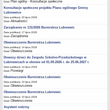
Plan ogólny - Konsultacje społeczne
Dział:
MPZP.5_XXI.151.2012
Konsultacje społeczne projektu Planu ogólnego Gminy
MPZP.6_XVIII.198.2013
Lubniewice
MPZP.7_XXVIII.199.2013
Data publikacji: 20 lipca 2026
Aktualności
Dział:
MPZP.8_XXIX.208.2013
Zarządzenie nr 131/2026 Burmistrza Lubniewic
MPZP.9_XI.78.2015
Data publikacji: 17 lipca 2026
Zarządzenia
MPZP.10_XI.79.2015
Dział:
Obwieszczenie Burmistrza Lubniewic
MPZP.11_XXIII.145.2020
Data publikacji: 14 lipca 2026
MPZP.12_XLI.257.2022
Obwieszczenia
Dział:
MPZP.13_XLI/258/2022
Dowozy dzieci do Zespołu Szkolno-Przedszkolnego w
Lubniewicach w okresie od 01.09.2026 r. do 25.06.2027 r.
MPZP.14_XLII/267/2023
Data publikacji: 14 lipca 2026
MPZP_elektrownie wiatrowe Glisno
Przetargi
Dział:
MPZP_obszar położony w południowo-zachodniej części m.
Obwieszczenie Burmistrza Lubniewic
Lubniewice
Data publikacji: 10 lipca 2026
Obwieszczenia
MPZP_część obrębu Glisno w rejonie jeziora Lubniewsko
Dział:
Obwieszczenie Burmistrza Lubniewic
MPZP_część obrębu Glisno
Data publikacji: 10 lipca 2026
WNIOSKI DO POBRANIA
Obwieszczenia
Dział:
Referat księgowości i podatków
Asystent rodziny
Referat organizacyjny