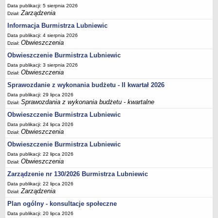
Ogłoszenia Burmistrza
Data publikacji: 5 sierpnia 2026
Zarządzenia
Opłaty i podatki
Dział:
Informacja Burmistrza Lubniewic
Zagospodarowanie przestrzenne
Data publikacji: 4 sierpnia 2026
Programy i inne zamierzenia
Obwieszczenia
Dział:
Taryfy dla zbiorowego zaopatrzenia w wodę i zbiorowego
Obwieszczenie Burmistrza Lubniewic
odprowadzania ścieków
Data publikacji: 3 sierpnia 2026
Obwieszczenia
Dział:
Raport o stanie gminy Lubniewice
Sprawozdanie z wykonania budżetu - II kwartał 2026
Zabytki gminne
Data publikacji: 29 lipca 2026
PLANY, STUDIUM UWARUNKOWAŃ I KIERUNKÓW ZAGOSPODAROWANIA
Sprawozdania z wykonania budżetu - kwartalne
Dział:
PRZESTRZENNEGO
Zagospodarowanie przestrzenne
Obwieszczenie Burmistrza Lubniewic
Data publikacji: 24 lipca 2026
0_Studium
Obwieszczenia
Dział:
Plan ogólny
Obwieszczenie Burmistrza Lubniewic
Plan ogólny - opiniowanie i uzgadnianie
Data publikacji: 22 lipca 2026
Obwieszczenia
Dział:
Plan ogólny - Konsultacje społeczne
Zarządzenie nr 130/2026 Burmistrza Lubniewic
MPZP.1_IV.11.98
Data publikacji: 22 lipca 2026
MPZP.2_XIV.105.2000
Zarządzenia
Dział:
MPZP.3_XXIV.177.2001
Plan ogólny - konsultacje społeczne
Data publikacji: 20 lipca 2026
MPZP.4_XXVII.234.2010