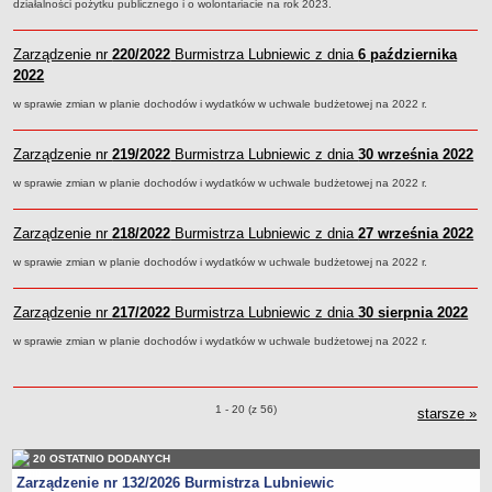
działalności pożytku publicznego i o wolontariacie na rok 2023.
Umorzenia, odroczenia, raty
Zarządzenie nr
220/2022
Burmistrza Lubniewic z dnia
6 października
Fundacje i Stowarzyszenia dofinansowane z JST
2022
Pomoc publiczna
w sprawie zmian w planie dochodów i wydatków w uchwale budżetowej na 2022 r.
Budżet obywatelski
Majątek jednostek podległych
Zarządzenie nr
219/2022
Burmistrza Lubniewic z dnia
30 września 2022
Koszt wychowania przedszkolnego
w sprawie zmian w planie dochodów i wydatków w uchwale budżetowej na 2022 r.
Stawki czynszów najmu lokali mieszkalnych
PRZETARGI
Zarządzenie nr
218/2022
Burmistrza Lubniewic z dnia
27 września 2022
Zamówienia publiczne
w sprawie zmian w planie dochodów i wydatków w uchwale budżetowej na 2022 r.
Sprzedaż mienia
Sprzedaż nieruchomości
Zarządzenie nr
217/2022
Burmistrza Lubniewic z dnia
30 sierpnia 2022
Zapytania ofertowe
w sprawie zmian w planie dochodów i wydatków w uchwale budżetowej na 2022 r.
Plan zamówień publicznych
PRAWO LOKALNE
Statut
Zarządzenia o pozycjach
1 - 20 (z 56)
starsze
zar
»
Uchwały Rady Miejskiej
20 OSTATNIO DODANYCH
Zarządzenia Burmistrza
Zarządzenie nr 132/2026 Burmistrza Lubniewic