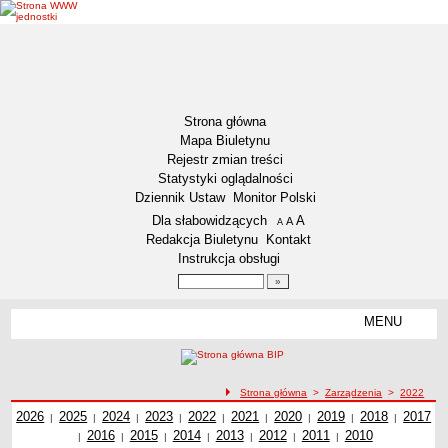
Strona główna
Mapa Biuletynu
Rejestr zmian treści
Statystyki oglądalności
Dziennik Ustaw
Monitor Polski
Menu dodatkowe
Dla słabowidzących
A
powiększ czcionkę
A
standardowy rozmiar czcionki
A
pomniejsz czcionkę
Redakcja Biuletynu
Kontakt
Instrukcja obsługi
Wyszukiwarka artykułów
Szukaj
MENU
Menu
DZIENNIKI URZĘDOWE
NASZA GMINA
Lokalizacja
ścieżka nawigacji
Strona główna
>
Zarządzenia
>
2022
Zarządzenia z roku
2026
Zadania publiczne
Zarządzenia z roku
2025
Zarządzenia z roku
2024
Zarządzenia z roku
2023
Zarządzenia z roku
2022
Zarządzenia z roku
2021
Zarządzenia z roku
2020
Zarządzenia z roku
2019
2018
Zarządzenia z
Zarząd
2017
Zarządzenia z 2022 roku
|
|
|
|
|
|
|
|
|
Zarządzenia z roku
2016
Zarządzenia z roku
2015
Zarządzenia z roku
2014
Zarządzenia z roku
2013
Zarządzenia z roku
2012
Zarządzenia z roku
2011
2010
Zarządzenia z
roku
z ro
|
|
|
|
|
|
|
Związki i stowarzyszenia