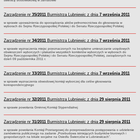
świetlicę środowiskową w Jarnatowie”
Umorzenia, odroczenia, raty
Zarządzenie nr
35/2011
Burmistrza Lubniewic z dnia
7 września 2011
Fundacje i Stowarzyszenia dofinansowane z JST
w sprawie upoważnienia do sporządzania aktów pełnomocnictwa do głosowania w
Pomoc publiczna
wyborach do Sejmu Rzeczypospolitej Polskiej i do Senatu Rzeczypospolitej Polskiej
Budżet obywatelski
Majątek jednostek podległych
Zarządzenie nr
34/2011
Burmistrza Lubniewic z dnia
7 września 2011
Koszt wychowania przedszkolnego
w sprawie wyznaczenia miejsc przeznaczonych na bezpłatne umieszczanie urzędowych
obwieszczeń wyborczych i plakatów wszystkich komitetów wyborczych w wyborach do
Sejmu Rzeczypospolitej Polskiej i do Senatu Rzeczypospolitej Polskiej, zarządzonych na
Stawki czynszów najmu lokali mieszkalnych
dzień 09 października 2011 r.
PRZETARGI
Zamówienia publiczne
Zarządzenie nr
33/2011
Burmistrza Lubniewic z dnia
7 września 2011
Sprzedaż mienia
w sprawie wyznaczenia obwodowej komisji wyborczej dla celów głosowania
korespondencyjnego
Sprzedaż nieruchomości
Zapytania ofertowe
Zarządzenie nr
32/2011
Burmistrza Lubniewic z dnia
29 sierpnia 2011
Plan zamówień publicznych
w sprawie powołania Gminnej Komisji Stypendialnej
PRAWO LOKALNE
Statut
Zarządzenie nr
31/2011
Burmistrza Lubniewic z dnia
29 sierpnia 2011
Uchwały Rady Miejskiej
w sprawie powołania Komisji Przetargowej do przeprowadzenia postępowania o udzielenie
Zarządzenia Burmistrza
zamówienia publicznego na zadanie „Przebudowa istniejących budynków biurowych i
gospodarczych na lokale socjalne na Osiedlu Świerczów w Lubniewicach”.