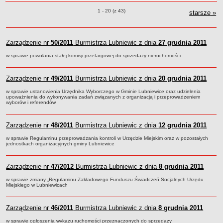
roku
Sołectwa
Zarządzenia o pozycjach
1 - 20 (z 43)
starsze
zar
»
Współpraca zagraniczna
Strategia rozwoju Gminy
Zarządzenie nr
50/2011
Burmistrza Lubniewic z dnia
27 grudnia 2011
AKTUALNOŚCI I OBWIESZCZENIA
w sprawie powołania stałej komisji przetargowej do sprzedaży nieruchomości
Aktualności
Obwieszczenia, ogłoszenia i komunikaty
Zarządzenie nr
49/2011
Burmistrza Lubniewic z dnia
20 grudnia 2011
KOMUNIKATY
w sprawie ustanowienia Urzędnika Wyborczego w Gminie Lubniewice oraz udzielenia
Drogi
upoważnienia do wykonywania zadań związanych z organizacją i przeprowadzeniem
wyborów i referendów
Energia elektryczna
Meteorologiczne
Zarządzenie nr
48/2011
Burmistrza Lubniewic z dnia
12 grudnia 2011
Rozkłady jazdy autobusów
w sprawie Regulaminu przeprowadzania kontroli w Urzędzie Miejskim oraz w pozostałych
jednostkach organizacyjnych gminy Lubniewice
Wodociągi - ocena jakości wody
KONKURSY
Zarządzenie nr
Ogłoszenia o konkursach
47/2012
Burmistrza Lubniewic z dnia
8 grudnia 2011
URZĄD MIEJSKI
w sprawie zmiany „Regulaminu Zakładowego Funduszu Świadczeń Socjalnych Urzędu
Miejskiego w Lubniewicach
Dane adresowe
Burmistrz Lubniewic
Zarządzenie nr
46/2011
Burmistrza Lubniewic z dnia
8 grudnia 2011
Zastępca Burmistrza Lubniewic
w sprawie ogłoszenia wykazu ruchomości przeznaczonych do sprzedaży