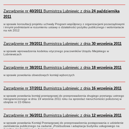
Terminy posiedzeń Komisji
Zarządzenie nr
40/2011
Burmistrza Lubniewic z dnia
24 października
Plan pracy Komisji Rewizyjnej
2011
Plan pracy pozostałych Komisji
w sprawie konsultacji projektu uchwały Program współpracy z organizacjami pozarządowymi
i innymi podmiotami w rozumieniu ustawy o działalności pożytku publicznego i wolontariacie
Oświadczenia majątkowe
na rok 2012
Interpelacje radnych wraz z odpowiedziami
Zapytania radnych wraz z odpowiedziami
Zarządzenie nr
39/2011
Burmistrza Lubniewic z dnia
30 września 2011
Apele
w sprawie wprowadzenia kodeksu etycznego pracowników Urzędu Miejskiego w
Lubniewicach
JEDNOSTKI ORGANIZACYJNE
Biblioteka - Centrum Kultury
Zarządzenie nr
38/2011
Burmistrza Lubniewic z dnia
18 września 2011
Zespół Szkolno-Przedszkolny
w sprawie powołania obwodowych komisji wyborczych
Miejsko-Gminny Ośrodek Pomocy Społecznej
Zakład Gospodarki Komunalnej
Zarządzenie nr
37/2011
Burmistrza Lubniewic z dnia
16 września 2011
Środowiskowy Dom Samopomocy
w sprawie powołania komisji przetargowej do przeprowadzenia drugiego przetargu ustnego
nieograniczonego w dniu 19 września 2011 roku na sprzedaż nieruchomości położonej w
MAJĄTEK I FINANSE
obrębie nr 22-Glisno
Budżet Gminy
Majątek Gminy
Zarządzenie nr
36/2011
Burmistrza Lubniewic z dnia
12 września 2011
Sprawozdania z wykonania budżetu - kwartalne
w sprawie powołania Komisji Przetargowej do przeprowadzenia postępowania o udzielenie
zamówienia publicznego na zadanie „Przebudowa i adaptacja budynku usługowego na
Sprawozdania z wykonania budżetu - półroczne, roczne