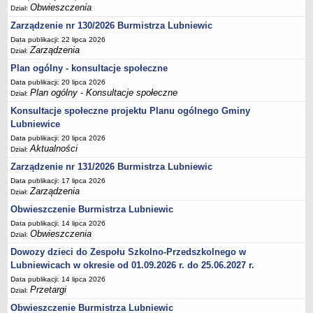
Obwieszczenia
Dział:
MPZP.5_XXI.151.2012
Zarządzenie nr 130/2026 Burmistrza Lubniewic
MPZP.6_XVIII.198.2013
Data publikacji: 22 lipca 2026
MPZP.7_XXVIII.199.2013
Zarządzenia
Dział:
MPZP.8_XXIX.208.2013
Plan ogólny - konsultacje społeczne
Data publikacji: 20 lipca 2026
MPZP.9_XI.78.2015
Plan ogólny - Konsultacje społeczne
Dział:
MPZP.10_XI.79.2015
Konsultacje społeczne projektu Planu ogólnego Gminy
MPZP.11_XXIII.145.2020
Lubniewice
Data publikacji: 20 lipca 2026
MPZP.12_XLI.257.2022
Aktualności
Dział:
MPZP.13_XLI/258/2022
Zarządzenie nr 131/2026 Burmistrza Lubniewic
MPZP.14_XLII/267/2023
Data publikacji: 17 lipca 2026
Zarządzenia
Dział:
MPZP_elektrownie wiatrowe Glisno
Obwieszczenie Burmistrza Lubniewic
MPZP_obszar położony w południowo-zachodniej części m.
Data publikacji: 14 lipca 2026
Lubniewice
Obwieszczenia
Dział:
MPZP_część obrębu Glisno w rejonie jeziora Lubniewsko
Dowozy dzieci do Zespołu Szkolno-Przedszkolnego w
MPZP_część obrębu Glisno
Lubniewicach w okresie od 01.09.2026 r. do 25.06.2027 r.
WNIOSKI DO POBRANIA
Data publikacji: 14 lipca 2026
Przetargi
Dział:
Referat księgowości i podatków
Obwieszczenie Burmistrza Lubniewic
Referat organizacyjny