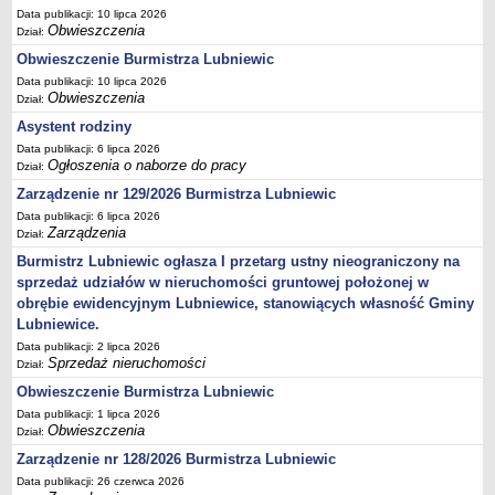
Data publikacji: 10 lipca 2026
Referat inwestycji i nieruchomości
Obwieszczenia
Dział:
SIOS
Obwieszczenie Burmistrza Lubniewic
OCHRONA ŚRODOWISKA
Data publikacji: 10 lipca 2026
Gminna ewidencja kąpielisk
Obwieszczenia
Dział:
Asystent rodziny
Gminna ewidencja MOWDK
Data publikacji: 6 lipca 2026
Konsultacje społeczne
Ogłoszenia o naborze do pracy
Dział:
Rejestr informacji o środowisku
Zarządzenie nr 129/2026 Burmistrza Lubniewic
GOSPODARKA ODPADAMI
Data publikacji: 6 lipca 2026
Informacje bieżące
Zarządzenia
Dział:
Burmistrz Lubniewic ogłasza I przetarg ustny nieograniczony na
Uchwały związane z gospodarką odpadami
sprzedaż udziałów w nieruchomości gruntowej położonej w
Azbest
obrębie ewidencyjnym Lubniewice, stanowiących własność Gminy
Tekstylia
Lubniewice.
ROLNICTWO, LEŚNICTWO, ŁOWIECTWO
Data publikacji: 2 lipca 2026
Sprzedaż nieruchomości
Dział:
Rolnictwo
Obwieszczenie Burmistrza Lubniewic
Leśnictwo
Data publikacji: 1 lipca 2026
Łowiectwo
Obwieszczenia
Dział:
Powszechny spis rolny 2020
Zarządzenie nr 128/2026 Burmistrza Lubniewic
GMINNA KOMISJA ROZWIĄZYWANIA PROBLEMÓW ALKOHOLOWYCH
Data publikacji: 26 czerwca 2026