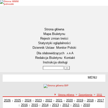
Strona główna
Mapa Biuletynu
Rejestr zmian treści
Statystyki oglądalności
Dziennik Ustaw
Monitor Polski
Menu dodatkowe
Dla słabowidzących
A
powiększ czcionkę
A
standardowy rozmiar czcionki
A
pomniejsz czcionkę
Redakcja Biuletynu
Kontakt
Instrukcja obsługi
Wyszukiwarka artykułów
Szukaj
MENU
Menu
DZIENNIKI URZĘDOWE
NASZA GMINA
Lokalizacja
ścieżka nawigacji
Strona główna
>
Zarządzenia
>
2011
Zarządzenia z roku
2026
Zadania publiczne
Zarządzenia z roku
2025
Zarządzenia z roku
2024
Zarządzenia z roku
2023
Zarządzenia z roku
2022
Zarządzenia z roku
2021
Zarządzenia z roku
2020
Zarządzenia z roku
2019
2018
Zarządzenia z
Zarząd
2017
Zarządzenia z 2011 roku
|
|
|
|
|
|
|
|
|
Zarządzenia z roku
2016
Zarządzenia z roku
2015
Zarządzenia z roku
2014
Zarządzenia z roku
2013
Zarządzenia z roku
2012
Zarządzenia z roku
2011
2010
Zarządzenia z
roku
z ro
|
|
|
|
|
|
|
Związki i stowarzyszenia