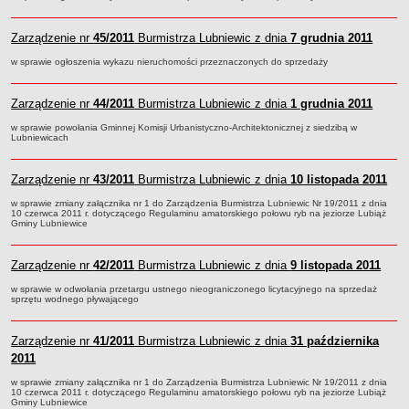
Sekretarz Gminy
Skarbnik Gminy
Zarządzenie nr
45/2011
Burmistrza Lubniewic z dnia
7 grudnia 2011
Informacja turystyczna
w sprawie ogłoszenia wykazu nieruchomości przeznaczonych do sprzedaży
Regulamin i schemat organizacyjny
Przewodnik po urzędzie
Zarządzenie nr
44/2011
Burmistrza Lubniewic z dnia
1 grudnia 2011
Kodeks etyczny
w sprawie powołania Gminnej Komisji Urbanistyczno-Architektonicznej z siedzibą w
Lubniewicach
Oświadczenia majątkowe
Raporty
Zarządzenie nr
43/2011
Burmistrza Lubniewic z dnia
10 listopada 2011
RADA MIEJSKA
w sprawie zmiany załącznika nr 1 do Zarządzenia Burmistrza Lubniewic Nr 19/2011 z dnia
Dyżury Przewodniczącego Rady Miejskiej
10 czerwca 2011 r. dotyczącego Regulaminu amatorskiego połowu ryb na jeziorze Lubiąż
Gminy Lubniewice
Transmisja z obrad sesji
Zadania i uprawnienia
Zarządzenie nr
42/2011
Burmistrza Lubniewic z dnia
9 listopada 2011
Skład Rady Miejskiej
w sprawie w odwołania przetargu ustnego nieograniczonego licytacyjnego na sprzedaż
sprzętu wodnego pływającego
Plan pracy Rady Miejskiej
Terminy posiedzeń Rady
Zarządzenie nr
41/2011
Burmistrza Lubniewic z dnia
31 października
Głosowania
2011
Protokoły z posiedzeń Rady Miejskiej
w sprawie zmiany załącznika nr 1 do Zarządzenia Burmistrza Lubniewic Nr 19/2011 z dnia
10 czerwca 2011 r. dotyczącego Regulaminu amatorskiego połowu ryb na jeziorze Lubiąż
Gminy Lubniewice
Składy Komisji