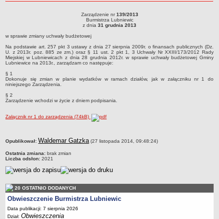
roku
Sołectwa
Zarządzenie nr
139/2013
Zarządzenie nr 139/2013Burmistrza Lubniewicz dnia 31 grudnia 2013w sprawie
Burmistrza Lubniewic
Współpraca zagraniczna
zmiany uchwały budżetowej
z dnia
31 grudnia 2013
Strategia rozwoju Gminy
w sprawie zmiany uchwały budżetowej
AKTUALNOŚCI I OBWIESZCZENIA
Na podstawie art. 257 pkt 3 ustawy z dnia 27 sierpnia 2009r. o finansach publicznych (Dz.
U. z 2013r. poz. 885 ze zm.) oraz § 11 ust. 2 pkt 1, 3 Uchwały Nr XXIII/173/2012 Rady
Aktualności
Miejskiej w Lubniewicach z dnia 28 grudnia 2012r. w sprawie uchwały budżetowej Gminy
Lubniewice na 2013r., zarządzam co następuje:
Obwieszczenia, ogłoszenia i komunikaty
§ 1
Dokonuje się zmian w planie wydatków w ramach działów, jak w załączniku nr 1 do
KOMUNIKATY
niniejszego Zarządzenia.
Drogi
§ 2
Zarządzenie wchodzi w życie z dniem podpisania.
Energia elektryczna
Meteorologiczne
Załącznik nr 1 do zarządzenia (74kB)
Rozkłady jazdy autobusów
metryczka
Waldemar Gatzka
Opublikował:
Wodociągi - ocena jakości wody
(27 listopada 2014, 09:48:24)
KONKURSY
Ostatnia zmiana:
brak zmian
Liczba odsłon:
2021
Ogłoszenia o konkursach
URZĄD MIEJSKI
Dane adresowe
20 OSTATNIO DODANYCH
Burmistrz Lubniewic
Obwieszczenie Burmistrza Lubniewic
Data publikacji: 7 sierpnia 2026
Zastępca Burmistrza Lubniewic
Obwieszczenia
Dział: