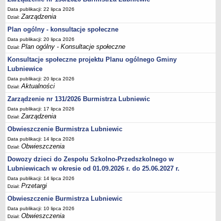
Data publikacji: 22 lipca 2026
Terminy posiedzeń Komisji
Zarządzenia
Dział:
Plan pracy Komisji Rewizyjnej
Plan ogólny - konsultacje społeczne
Plan pracy pozostałych Komisji
Data publikacji: 20 lipca 2026
Plan ogólny - Konsultacje społeczne
Dział:
Oświadczenia majątkowe
Konsultacje społeczne projektu Planu ogólnego Gminy
Interpelacje radnych wraz z odpowiedziami
Lubniewice
Zapytania radnych wraz z odpowiedziami
Data publikacji: 20 lipca 2026
Aktualności
Apele
Dział:
Zarządzenie nr 131/2026 Burmistrza Lubniewic
JEDNOSTKI ORGANIZACYJNE
Biblioteka - Centrum Kultury
Data publikacji: 17 lipca 2026
Zarządzenia
Dział:
Zespół Szkolno-Przedszkolny
Obwieszczenie Burmistrza Lubniewic
Miejsko-Gminny Ośrodek Pomocy Społecznej
Data publikacji: 14 lipca 2026
Obwieszczenia
Zakład Gospodarki Komunalnej
Dział:
Dowozy dzieci do Zespołu Szkolno-Przedszkolnego w
Środowiskowy Dom Samopomocy
Lubniewicach w okresie od 01.09.2026 r. do 25.06.2027 r.
MAJĄTEK I FINANSE
Data publikacji: 14 lipca 2026
Budżet Gminy
Przetargi
Dział:
Majątek Gminy
Obwieszczenie Burmistrza Lubniewic
Sprawozdania z wykonania budżetu - kwartalne
Data publikacji: 10 lipca 2026
Obwieszczenia
Dział:
Sprawozdania z wykonania budżetu - półroczne, roczne