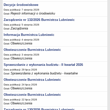
Sekretarz Gminy
Decyzje środowiskowe
Skarbnik Gminy
Data publikacji: 7 sierpnia 2026
Rejestr informacji o środowisku
Dział:
Informacja turystyczna
Zarządzenie nr 132/2026 Burmistrza Lubniewic
Regulamin i schemat organizacyjny
Data publikacji: 5 sierpnia 2026
Przewodnik po urzędzie
Zarządzenia
Dział:
Kodeks etyczny
Informacja Burmistrza Lubniewic
Data publikacji: 4 sierpnia 2026
Oświadczenia majątkowe
Obwieszczenia
Dział:
Raporty
Obwieszczenie Burmistrza Lubniewic
RADA MIEJSKA
Data publikacji: 3 sierpnia 2026
Dyżury Przewodniczącego Rady Miejskiej
Obwieszczenia
Dział:
Transmisja z obrad sesji
Sprawozdanie z wykonania budżetu - II kwartał 2026
Data publikacji: 29 lipca 2026
Zadania i uprawnienia
Sprawozdania z wykonania budżetu - kwartalne
Dział:
Skład Rady Miejskiej
Obwieszczenie Burmistrza Lubniewic
Plan pracy Rady Miejskiej
Data publikacji: 24 lipca 2026
Obwieszczenia
Dział:
Terminy posiedzeń Rady
Obwieszczenie Burmistrza Lubniewic
Głosowania
Data publikacji: 22 lipca 2026
Protokoły z posiedzeń Rady Miejskiej
Obwieszczenia
Dział:
Składy Komisji
Zarządzenie nr 130/2026 Burmistrza Lubniewic