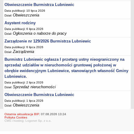
Obwieszczenie Burmistrza Lubniewic
Umorzenia, odroczenia, raty
Data publikacji: 10 lipca 2026
Fundacje i Stowarzyszenia dofinansowane z JST
Obwieszczenia
Dział:
Asystent rodziny
Pomoc publiczna
Data publikacji: 6 lipca 2026
Budżet obywatelski
Ogłoszenia o naborze do pracy
Dział:
Majątek jednostek podległych
Zarządzenie nr 129/2026 Burmistrza Lubniewic
Koszt wychowania przedszkolnego
Data publikacji: 6 lipca 2026
Zarządzenia
Dział:
Stawki czynszów najmu lokali mieszkalnych
Burmistrz Lubniewic ogłasza I przetarg ustny nieograniczony na
PRZETARGI
sprzedaż udziałów w nieruchomości gruntowej położonej w
Zamówienia publiczne
obrębie ewidencyjnym Lubniewice, stanowiących własność Gminy
Sprzedaż mienia
Lubniewice.
Sprzedaż nieruchomości
Data publikacji: 2 lipca 2026
Sprzedaż nieruchomości
Dział:
Zapytania ofertowe
Obwieszczenie Burmistrza Lubniewic
Plan zamówień publicznych
Data publikacji: 1 lipca 2026
Obwieszczenia
PRAWO LOKALNE
Dział:
Statut
Ostatnia aktualizacja BIP:
07.08.2026 13:24
Polityka Cookies
Uchwały Rady Miejskiej
CMS i hosting: Logonet Sp. z o.o.
Zarządzenia Burmistrza