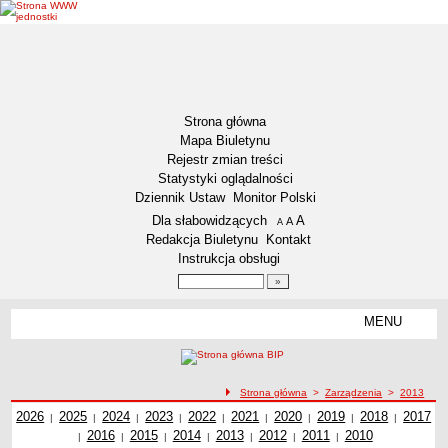
Strona główna
Mapa Biuletynu
Rejestr zmian treści
Statystyki oglądalności
Dziennik Ustaw
Monitor Polski
Menu dodatkowe
Dla słabowidzących
A
powiększ czcionkę
A
standardowy rozmiar czcionki
A
pomniejsz czcionkę
Redakcja Biuletynu
Kontakt
Instrukcja obsługi
Wyszukiwarka artykułów
Szukaj
MENU
Menu
DZIENNIKI URZĘDOWE
NASZA GMINA
Lokalizacja
ścieżka nawigacji
Strona główna
>
Zarządzenia
>
2013
Zarządzenia z roku
2026
Zadania publiczne
Zarządzenia z roku
2025
Zarządzenia z roku
2024
Zarządzenia z roku
2023
Zarządzenia z roku
2022
Zarządzenia z roku
2021
Zarządzenia z roku
2020
Zarządzenia z roku
2019
2018
Zarządzenia z
Zarząd
2017
|
|
|
|
|
|
|
|
|
Zarządzenia z roku
2016
Zarządzenia z roku
2015
Zarządzenia z roku
2014
Zarządzenia z roku
2013
Zarządzenia z roku
2012
Zarządzenia z roku
2011
2010
Zarządzenia z
roku
z ro
|
|
|
|
|
|
|
Związki i stowarzyszenia