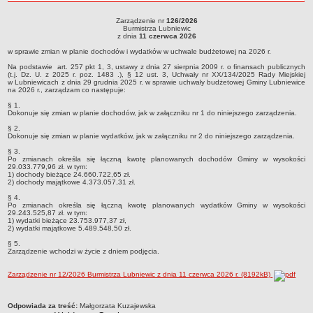
roku
Sołectwa
Zarządzenie nr
126/2026
Zarządzenie nr 126/2026Burmistrza Lubniewicz dnia 11 czerwca 2026w sprawie
Burmistrza Lubniewic
Współpraca zagraniczna
zmian w planie dochodów i wydatków w uchwale budżetowej na 2026 r.
z dnia
11 czerwca 2026
Strategia rozwoju Gminy
w sprawie zmian w planie dochodów i wydatków w uchwale budżetowej na 2026 r.
AKTUALNOŚCI I OBWIESZCZENIA
Na podstawie art. 257 pkt 1, 3, ustawy z dnia 27 sierpnia 2009 r. o finansach publicznych
(t.j. Dz. U. z 2025 r. poz. 1483 .), § 12 ust. 3, Uchwały nr XX/134/2025 Rady Miejskiej
Aktualności
w Lubniewicach z dnia 29 grudnia 2025 r. w sprawie uchwały budżetowej Gminy Lubniewice
na 2026 r., zarządzam co następuje:
Obwieszczenia, ogłoszenia i komunikaty
§ 1.
Dokonuje się zmian w planie dochodów, jak w załączniku nr 1 do niniejszego zarządzenia.
KOMUNIKATY
§ 2.
Drogi
Dokonuje się zmian w planie wydatków, jak w załączniku nr 2 do niniejszego zarządzenia.
Energia elektryczna
§ 3.
Po zmianach określa się łączną kwotę planowanych dochodów Gminy w wysokości
Meteorologiczne
29.033.779,96 zł. w tym:
1) dochody bieżące 24.660.722,65 zł.
2) dochody majątkowe 4.373.057,31 zł.
Rozkłady jazdy autobusów
§ 4.
Wodociągi - ocena jakości wody
Po zmianach określa się łączną kwotę planowanych wydatków Gminy w wysokości
29.243.525,87 zł. w tym:
KONKURSY
1) wydatki bieżące 23.753.977,37 zł,
2) wydatki majątkowe 5.489.548,50 zł.
Ogłoszenia o konkursach
§ 5.
URZĄD MIEJSKI
Zarządzenie wchodzi w życie z dniem podjęcia.
Dane adresowe
Zarządzenie nr 12/2026 Burmistrza Lubniewic z dnia 11 czerwca 2026 r. (8192kB)
Burmistrz Lubniewic
Zastępca Burmistrza Lubniewic
metryczka
Odpowiada za treść:
Małgorzata Kuzajewska