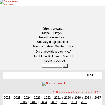
Strona główna
Mapa Biuletynu
Rejestr zmian treści
Statystyki oglądalności
Dziennik Ustaw
Monitor Polski
Menu dodatkowe
Dla słabowidzących
A
powiększ czcionkę
A
standardowy rozmiar czcionki
A
pomniejsz czcionkę
Redakcja Biuletynu
Kontakt
Instrukcja obsługi
Wyszukiwarka artykułów
Szukaj
MENU
Menu
DZIENNIKI URZĘDOWE
NASZA GMINA
Lokalizacja
ścieżka nawigacji
Strona główna
>
Zarządzenia
>
2026
Zarządzenia z roku
2026
Zadania publiczne
Zarządzenia z roku
2025
Zarządzenia z roku
2024
Zarządzenia z roku
2023
Zarządzenia z roku
2022
Zarządzenia z roku
2021
Zarządzenia z roku
2020
Zarządzenia z roku
2019
2018
Zarządzenia z
Zarząd
2017
|
|
|
|
|
|
|
|
|
Zarządzenia z roku
2016
Zarządzenia z roku
2015
Zarządzenia z roku
2014
Zarządzenia z roku
2013
Zarządzenia z roku
2012
Zarządzenia z roku
2011
2010
Zarządzenia z
roku
z ro
|
|
|
|
|
|
|
Związki i stowarzyszenia