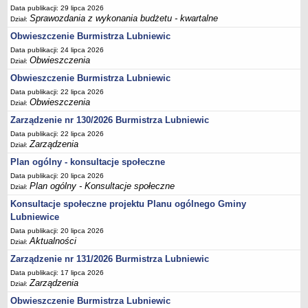
Data publikacji: 29 lipca 2026
Terminy posiedzeń Komisji
Sprawozdania z wykonania budżetu - kwartalne
Dział:
Plan pracy Komisji Rewizyjnej
Obwieszczenie Burmistrza Lubniewic
Plan pracy pozostałych Komisji
Data publikacji: 24 lipca 2026
Obwieszczenia
Dział:
Oświadczenia majątkowe
Obwieszczenie Burmistrza Lubniewic
Interpelacje radnych wraz z odpowiedziami
Data publikacji: 22 lipca 2026
Obwieszczenia
Zapytania radnych wraz z odpowiedziami
Dział:
Zarządzenie nr 130/2026 Burmistrza Lubniewic
Apele
Data publikacji: 22 lipca 2026
JEDNOSTKI ORGANIZACYJNE
Zarządzenia
Dział:
Biblioteka - Centrum Kultury
Plan ogólny - konsultacje społeczne
Zespół Szkolno-Przedszkolny
Data publikacji: 20 lipca 2026
Plan ogólny - Konsultacje społeczne
Miejsko-Gminny Ośrodek Pomocy Społecznej
Dział:
Konsultacje społeczne projektu Planu ogólnego Gminy
Zakład Gospodarki Komunalnej
Lubniewice
Środowiskowy Dom Samopomocy
Data publikacji: 20 lipca 2026
MAJĄTEK I FINANSE
Aktualności
Dział:
Budżet Gminy
Zarządzenie nr 131/2026 Burmistrza Lubniewic
Majątek Gminy
Data publikacji: 17 lipca 2026
Zarządzenia
Dział:
Sprawozdania z wykonania budżetu - kwartalne
Obwieszczenie Burmistrza Lubniewic
Sprawozdania z wykonania budżetu - półroczne, roczne