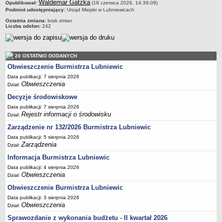
Waldemar Gatzka
Opublikował:
(18 czerwca 2026, 14:39:09)
Sekretarz Gminy
Podmiot udostępniający:
Urząd Miejski w Lubniewicach
Skarbnik Gminy
Ostatnia zmiana:
brak zmian
Liczba odsłon:
242
Informacja turystyczna
Regulamin i schemat organizacyjny
Przewodnik po urzędzie
20 OSTATNIO DODANYCH
Obwieszczenie Burmistrza Lubniewic
Kodeks etyczny
Data publikacji: 7 sierpnia 2026
Oświadczenia majątkowe
Obwieszczenia
Dział:
Raporty
Decyzje środowiskowe
RADA MIEJSKA
Data publikacji: 7 sierpnia 2026
Rejestr informacji o środowisku
Dział:
Dyżury Przewodniczącego Rady Miejskiej
Zarządzenie nr 132/2026 Burmistrza Lubniewic
Transmisja z obrad sesji
Data publikacji: 5 sierpnia 2026
Zadania i uprawnienia
Zarządzenia
Dział:
Skład Rady Miejskiej
Informacja Burmistrza Lubniewic
Plan pracy Rady Miejskiej
Data publikacji: 4 sierpnia 2026
Obwieszczenia
Dział:
Terminy posiedzeń Rady
Obwieszczenie Burmistrza Lubniewic
Głosowania
Data publikacji: 3 sierpnia 2026
Obwieszczenia
Dział:
Protokoły z posiedzeń Rady Miejskiej
Sprawozdanie z wykonania budżetu - II kwartał 2026
Składy Komisji