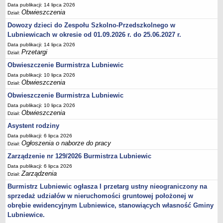
Data publikacji: 14 lipca 2026
Umorzenia, odroczenia, raty
Obwieszczenia
Dział:
Dowozy dzieci do Zespołu Szkolno-Przedszkolnego w
Fundacje i Stowarzyszenia dofinansowane z JST
Lubniewicach w okresie od 01.09.2026 r. do 25.06.2027 r.
Pomoc publiczna
Data publikacji: 14 lipca 2026
Budżet obywatelski
Przetargi
Dział:
Majątek jednostek podległych
Obwieszczenie Burmistrza Lubniewic
Data publikacji: 10 lipca 2026
Koszt wychowania przedszkolnego
Obwieszczenia
Dział:
Stawki czynszów najmu lokali mieszkalnych
Obwieszczenie Burmistrza Lubniewic
PRZETARGI
Data publikacji: 10 lipca 2026
Zamówienia publiczne
Obwieszczenia
Dział:
Sprzedaż mienia
Asystent rodziny
Data publikacji: 6 lipca 2026
Sprzedaż nieruchomości
Ogłoszenia o naborze do pracy
Dział:
Zapytania ofertowe
Zarządzenie nr 129/2026 Burmistrza Lubniewic
Plan zamówień publicznych
Data publikacji: 6 lipca 2026
Zarządzenia
Dział:
PRAWO LOKALNE
Statut
Burmistrz Lubniewic ogłasza I przetarg ustny nieograniczony na
sprzedaż udziałów w nieruchomości gruntowej położonej w
Uchwały Rady Miejskiej
obrębie ewidencyjnym Lubniewice, stanowiących własność Gminy
Zarządzenia Burmistrza
Lubniewice.