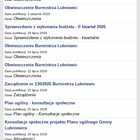
Terminy posiedzeń Komisji
Obwieszczenie Burmistrza Lubniewic
Data publikacji: 3 sierpnia 2026
Plan pracy Komisji Rewizyjnej
Obwieszczenia
Dział:
Plan pracy pozostałych Komisji
Sprawozdanie z wykonania budżetu - II kwartał 2026
Oświadczenia majątkowe
Data publikacji: 29 lipca 2026
Sprawozdania z wykonania budżetu - kwartalne
Dział:
Interpelacje radnych wraz z odpowiedziami
Obwieszczenie Burmistrza Lubniewic
Zapytania radnych wraz z odpowiedziami
Data publikacji: 24 lipca 2026
Apele
Obwieszczenia
Dział:
JEDNOSTKI ORGANIZACYJNE
Obwieszczenie Burmistrza Lubniewic
Biblioteka - Centrum Kultury
Data publikacji: 22 lipca 2026
Obwieszczenia
Dział:
Zespół Szkolno-Przedszkolny
Zarządzenie nr 130/2026 Burmistrza Lubniewic
Miejsko-Gminny Ośrodek Pomocy Społecznej
Data publikacji: 22 lipca 2026
Zakład Gospodarki Komunalnej
Zarządzenia
Dział:
Środowiskowy Dom Samopomocy
Plan ogólny - konsultacje społeczne
MAJĄTEK I FINANSE
Data publikacji: 20 lipca 2026
Plan ogólny - Konsultacje społeczne
Dział:
Budżet Gminy
Konsultacje społeczne projektu Planu ogólnego Gminy
Majątek Gminy
Lubniewice
Sprawozdania z wykonania budżetu - kwartalne
Data publikacji: 20 lipca 2026
Aktualności
Sprawozdania z wykonania budżetu - półroczne, roczne
Dział: