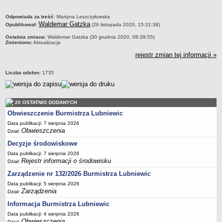
Sekretarz Gminy
metryczka
Skarbnik Gminy
Odpowiada za treść:
Martyna Leszczyłowska
Waldemar Gatzka
Opublikował:
(26 listopada 2020, 15:31:38)
Informacja turystyczna
Ostatnia zmiana:
Waldemar Gatzka (30 grudnia 2020, 08:39:55)
Regulamin i schemat organizacyjny
Zmieniono:
Aktualizacja
rejestr zmian tej informacji »
Przewodnik po urzędzie
Kodeks etyczny
Liczba odsłon:
1735
Oświadczenia majątkowe
Raporty
20 OSTATNIO DODANYCH
RADA MIEJSKA
Obwieszczenie Burmistrza Lubniewic
Dyżury Przewodniczącego Rady Miejskiej
Data publikacji: 7 sierpnia 2026
Transmisja z obrad sesji
Obwieszczenia
Dział:
Zadania i uprawnienia
Decyzje środowiskowe
Data publikacji: 7 sierpnia 2026
Skład Rady Miejskiej
Rejestr informacji o środowisku
Dział:
Plan pracy Rady Miejskiej
Zarządzenie nr 132/2026 Burmistrza Lubniewic
Terminy posiedzeń Rady
Data publikacji: 5 sierpnia 2026
Zarządzenia
Dział:
Głosowania
Informacja Burmistrza Lubniewic
Protokoły z posiedzeń Rady Miejskiej
Data publikacji: 4 sierpnia 2026
Składy Komisji
Obwieszczenia
Dział: