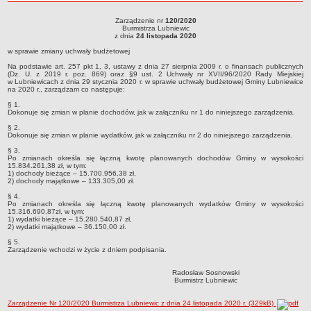
roku
Sołectwa
Zarządzenie nr
120/2020
Zarządzenie nr 120/2020Burmistrza Lubniewicz dnia 24 listopada 2020w sprawie
Burmistrza Lubniewic
Współpraca zagraniczna
zmiany uchwały budżetowej
z dnia
24 listopada 2020
Strategia rozwoju Gminy
w sprawie zmiany uchwały budżetowej
AKTUALNOŚCI I OBWIESZCZENIA
Na podstawie art. 257 pkt 1, 3, ustawy z dnia 27 sierpnia 2009 r. o finansach publicznych
(Dz. U. z 2019 r. poz. 869) oraz §9 ust. 2 Uchwały nr XVII/96/2020 Rady Miejskiej
Aktualności
w Lubniewicach z dnia 29 stycznia 2020 r. w sprawie uchwały budżetowej Gminy Lubniewice
na 2020 r., zarządzam co następuje:
Obwieszczenia, ogłoszenia i komunikaty
§ 1.
Dokonuje się zmian w planie dochodów, jak w załączniku nr 1 do niniejszego zarządzenia.
KOMUNIKATY
§ 2.
Drogi
Dokonuje się zmian w planie wydatków, jak w załączniku nr 2 do niniejszego zarządzenia.
Energia elektryczna
§ 3.
Po zmianach określa się łączną kwotę planowanych dochodów Gminy w wysokości
Meteorologiczne
15.834.261,38 zł, w tym:
1) dochody bieżące – 15.700.956,38 zł,
2) dochody majątkowe – 133.305,00 zł.
Rozkłady jazdy autobusów
§ 4.
Wodociągi - ocena jakości wody
Po zmianach określa się łączną kwotę planowanych wydatków Gminy w wysokości
15.316.690,87zł, w tym:
KONKURSY
1) wydatki bieżące – 15.280.540,87 zł,
2) wydatki majątkowe – 36.150,00 zł.
Ogłoszenia o konkursach
§ 5.
URZĄD MIEJSKI
Zarządzenie wchodzi w życie z dniem podpisania.
Dane adresowe
Radosław Sosnowski
Burmistrz Lubniewic
Burmistrz Lubniewic
Zastępca Burmistrza Lubniewic
Zarządzenie Nr 120/2020 Burmistrza Lubniewic z dnia 24 listopada 2020 r. (329kB)