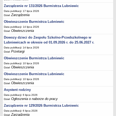
Zarządzenie nr 131/2026 Burmistrza Lubniewic
Umorzenia, odroczenia, raty
Data publikacji: 17 lipca 2026
Fundacje i Stowarzyszenia dofinansowane z JST
Zarządzenia
Dział:
Pomoc publiczna
Obwieszczenie Burmistrza Lubniewic
Budżet obywatelski
Data publikacji: 14 lipca 2026
Obwieszczenia
Dział:
Majątek jednostek podległych
Dowozy dzieci do Zespołu Szkolno-Przedszkolnego w
Koszt wychowania przedszkolnego
Lubniewicach w okresie od 01.09.2026 r. do 25.06.2027 r.
Stawki czynszów najmu lokali mieszkalnych
Data publikacji: 14 lipca 2026
Przetargi
Dział:
PRZETARGI
Obwieszczenie Burmistrza Lubniewic
Zamówienia publiczne
Data publikacji: 10 lipca 2026
Sprzedaż mienia
Obwieszczenia
Dział:
Sprzedaż nieruchomości
Obwieszczenie Burmistrza Lubniewic
Zapytania ofertowe
Data publikacji: 10 lipca 2026
Obwieszczenia
Dział:
Plan zamówień publicznych
Asystent rodziny
PRAWO LOKALNE
Data publikacji: 6 lipca 2026
Statut
Ogłoszenia o naborze do pracy
Dział:
Uchwały Rady Miejskiej
Zarządzenie nr 129/2026 Burmistrza Lubniewic
Zarządzenia Burmistrza
Data publikacji: 6 lipca 2026
Zarządzenia
Dział: