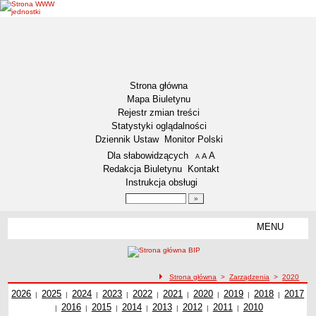
Strona główna
Mapa Biuletynu
Rejestr zmian treści
Statystyki oglądalności
Dziennik Ustaw
Monitor Polski
Menu dodatkowe
Dla słabowidzących
A
powiększ czcionkę
A
standardowy rozmiar czcionki
A
pomniejsz czcionkę
Redakcja Biuletynu
Kontakt
Instrukcja obsługi
Wyszukiwarka artykułów
Szukaj
MENU
Menu
DZIENNIKI URZĘDOWE
NASZA GMINA
Lokalizacja
ścieżka nawigacji
Strona główna
>
Zarządzenia
>
2020
Zarządzenia z roku
2026
Zadania publiczne
Zarządzenia z roku
2025
Zarządzenia z roku
2024
Zarządzenia z roku
2023
Zarządzenia z roku
2022
Zarządzenia z roku
2021
Zarządzenia z roku
2020
Zarządzenia z roku
2019
2018
Zarządzenia z
Zarząd
2017
|
|
|
|
|
|
|
|
|
Zarządzenia z roku
2016
Zarządzenia z roku
2015
Zarządzenia z roku
2014
Zarządzenia z roku
2013
Zarządzenia z roku
2012
Zarządzenia z roku
2011
2010
Zarządzenia z
roku
z ro
|
|
|
|
|
|
|
Związki i stowarzyszenia