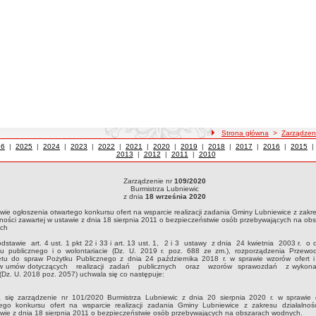
ścieżka nawigacji
Strona główna
>
Zarządzen
ządzenia z roku
26
|
Zarządzenia z roku
2025
|
Zarządzenia z roku
2024
|
Zarządzenia z roku
2023
|
Zarządzenia z roku
2022
|
Zarządzenia z roku
2021
|
Zarządzenia z roku
2020
|
Zarządzenia z roku
2019
|
Zarządzenia z roku
2018
|
Zarządzenia z roku
2017
|
Zarządzenia z r
2016
|
Zarządz
2015
2013
|
Zarządzenia z roku
2012
|
Zarządzenia z roku
2011
|
Zarządzenia z roku
2010
Zarządzenie nr
109/2020
dzenie nr 109/2020Burmistrza Lubniewicz dnia 18 września 2020w sprawie ogłoszenia
Burmistrza Lubniewic
su działalności zawartej w ustawie z dnia 18 sierpnia 2011 o bezpieczeństwie osób
z dnia
18 września 2020
wie ogłoszenia otwartego konkursu ofert na wsparcie realizacji zadania Gminy Lubniewice z zakr
lności zawartej w ustawie z dnia 18 sierpnia 2011 o bezpieczeństwie osób przebywających na ob
ch
stawie art. 4 ust. 1 pkt 22 i 33 i art. 13 ust. 1, 2 i 3 ustawy z dnia 24 kwietnia 2003 r. o d
ku publicznego i o wolontariacie (Dz. U. 2019 r. poz. 688 ze zm.), rozporządzenia Przewo
etu do spraw Pożytku Publicznego z dnia 24 października 2018 r. w sprawie wzorów ofert 
w umów dotyczących realizacji zadań publicznych oraz wzorów sprawozdań z wykon
Dz. U. 2018 poz. 2057) uchwala się co następuje:
a się zarządzenie nr 101/2020 Burmistrza Lubniewic z dnia 20 sierpnia 2020 r. w sprawie 
tego konkursu ofert na wsparcie realizacji zadania Gminy Lubniewice z zakresu działalnośc
wie z dnia 18 sierpnia 2011 o bezpieczeństwie osób przebywających na obszarach wodnych.