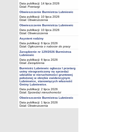
Data publikacji: 14 lipca 2026
Dział:
Przetargi
Obwieszczenie Burmistrza Lubniewic
Data publikacji: 10 lipca 2026
Dział:
Obwieszczenia
Obwieszczenie Burmistrza Lubniewic
Data publikacji: 10 lipca 2026
Dział:
Obwieszczenia
Asystent rodziny
Data publikacji: 6 lipca 2026
Dział:
Ogłoszenia o naborze do pracy
Zarządzenie nr 129/2026 Burmistrza
Lubniewic
Data publikacji: 6 lipca 2026
Dział:
Zarządzenia
Burmistrz Lubniewic ogłasza I przetarg
ustny nieograniczony na sprzedaż
udziałów w nieruchomości gruntowej
położonej w obrębie ewidencyjnym
Lubniewice, stanowiących własność
Gminy Lubniewice.
Data publikacji: 2 lipca 2026
Dział:
Sprzedaż nieruchomości
Obwieszczenie Burmistrza Lubniewic
Data publikacji: 1 lipca 2026
Dział:
Obwieszczenia