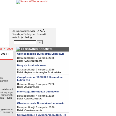
BIP - Urząd Miejski w Lubniewicach
Menu dodatkowe
A
powiększ czcionkę
A
standardowy rozmiar czcionki
Dla słabowidzących
A
pomniejsz czcionkę
Redakcja Biuletynu
Kontakt
Instrukcja obsługi
Wyszukiwarka artykułów
Szukaj
ia
>
2020
20 OSTATNIO DODANYCH
oku
enia z roku
|
Zarządzenia z roku
2014
|
Zarządzenia z roku
Obwieszczenie Burmistrza Lubniewic
Data publikacji: 7 sierpnia 2026
Dział:
Obwieszczenia
Decyzje środowiskowe
 otwartego konkursu ofert na wsparcie realizacji zadania Gminy Lubniewice z
Data publikacji: 7 sierpnia 2026
 przebywających na obszarach wodnych
Dział:
Rejestr informacji o środowisku
Zarządzenie nr 132/2026 Burmistrza
esu
Lubniewic
szarach
Data publikacji: 5 sierpnia 2026
Dział:
Zarządzenia
ziałalności
Informacja Burmistrza Lubniewic
dniczącego
i ramowych
Data publikacji: 4 sierpnia 2026
ania tych
Dział:
Obwieszczenia
Obwieszczenie Burmistrza Lubniewic
Data publikacji: 3 sierpnia 2026
ogłoszenia
Dział:
Obwieszczenia
i zawartej
Sprawozdanie z wykonania budżetu - II