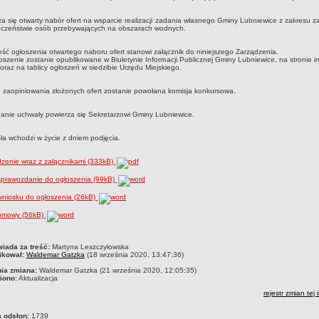
a się otwarty nabór ofert na wsparcie realizacji zadania własnego Gminy Lubniewice z zakresu 
eczeństwie osób przebywających na obszarach wodnych.
ść ogłoszenia otwartego naboru ofert stanowi załącznik do niniejszego Zarządzenia.
oszenie zostanie opublikowane w Biuletynie Informacji Publicznej Gminy Lubniewice, na stronie i
oraz na tablicy ogłoszeń w siedzibie Urzędu Miejskiego.
 zaopiniowania złożonych ofert zostanie powołana komisja konkursowa.
nie uchwały powierza się Sekretarzowi Gminy Lubniewice.
a wchodzi w życie z dniem podjęcia.
zenie wraz z załącznikami (333kB)
sprawozdanie do ogłoszenia (99kB)
wniosku do ogłoszenia (26kB)
umowy (56kB)
czka
iada za treść:
Martyna Leszczyłowska
ikował:
Waldemar Gatzka
(18 września 2020, 13:47:36)
nia zmiana:
Waldemar Gatzka (21 września 2020, 12:05:35)
iono:
Aktualizacja
rejestr zmian tej 
a odsłon:
1739