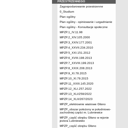
PRZESTRZENNEGO
Zagospodarowanie przestrzenne
0_Studium
Plan ogólny
Plan ogólny - opiniowanie i uzgadnianie
Plan ogólny - Konsultacje społeczne
MPZP.1_IV.11.98
MPZP.2_XIV.105.2000
MPZP.3_XXIV.177.2001
MPZP.4_XXVII.234.2010
MPZP.5_XXI.151.2012
MPZP.6_XVIII.198.2013
MPZP.7_XXVIII.199.2013
MPZP.8_XXIX.208.2013
MPZP.9_XI.78.2015
MPZP.10_XI.79.2015
MPZP.11_XXIII.145.2020
MPZP.12_XLI.257.2022
MPZP.13_XLI/258/2022
MPZP.14_XLII/267/2023
MPZP_elektrownie wiatrowe Glisno
MPZP_obszar położony w południowo-
zachodniej części m. Lubniewice
MPZP_część obrębu Glisno w rejonie
jeziora Lubniewsko
MPZP_część obrębu Glisno