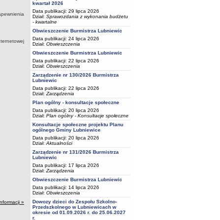
kwartał 2026
Data publikacji: 29 lipca 2026
zapewnienia
Dział:
Sprawozdania z wykonania budżetu
- kwartalne
Obwieszczenie Burmistrza Lubniewic
Data publikacji: 24 lipca 2026
nternetowej
Dział:
Obwieszczenia
Obwieszczenie Burmistrza Lubniewic
Data publikacji: 22 lipca 2026
Dział:
Obwieszczenia
Zarządzenie nr 130/2026 Burmistrza
Lubniewic
Data publikacji: 22 lipca 2026
Dział:
Zarządzenia
Plan ogólny - konsultacje społeczne
Data publikacji: 20 lipca 2026
Dział:
Plan ogólny - Konsultacje społeczne
Konsultacje społeczne projektu Planu
ogólnego Gminy Lubniewice
Data publikacji: 20 lipca 2026
Dział:
Aktualności
Zarządzenie nr 131/2026 Burmistrza
Lubniewic
Data publikacji: 17 lipca 2026
Dział:
Zarządzenia
Obwieszczenie Burmistrza Lubniewic
Data publikacji: 14 lipca 2026
Dział:
Obwieszczenia
Dowozy dzieci do Zespołu Szkolno-
informacji »
Przedszkolnego w Lubniewicach w
okresie od 01.09.2026 r. do 25.06.2027
r.