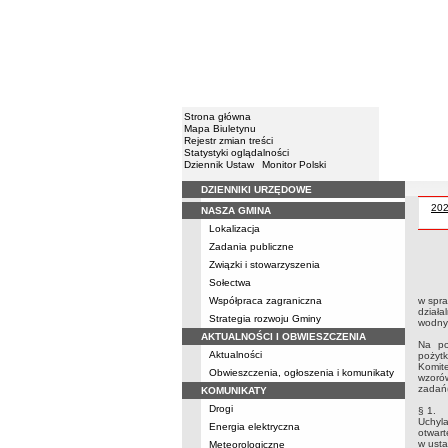
Strona główna
Mapa Biuletynu
Rejestr zmian treści
Statystyki oglądalności
Dziennik Ustaw
Monitor Polski
DZIENNIKI URZĘDOWE
Menu
Zar
20
NASZA GMINA
Lokalizacja
Zadania publiczne
Związki i stowarzyszenia
Zarzą
zakre
Sołectwa
Współpraca zagraniczna
w spra
działa
Strategia rozwoju Gminy
wodny
AKTUALNOŚCI I OBWIESZCZENIA
Na pod
Aktualności
pożyt
Komit
Obwieszczenia, ogłoszenia i komunikaty
wzoró
zadań(
KOMUNIKATY
Drogi
§ 1.
Uchyl
Energia elektryczna
otwar
w usta
Meteorologiczne