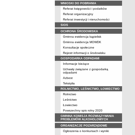
WNIOSKI DO POBRANIA
Referat księgowości i podatków
Referat organizacyjny
Referat inwestycji i nieruchomości
SIOS
OCHRONA ŚRODOWISKA
Gminna ewidencja kąpielisk
Gminna ewidencja MOWDK
Konsultacje społeczne
Rejestr informacji o środowisku
GOSPODARKA ODPADAMI
Informacje bieżące
Uchwały związane z gospodarką
odpadami
Azbest
Tekstylia
ROLNICTWO, LEŚNICTWO, ŁOWIECTWO
Rolnictwo
Leśnictwo
Łowiectwo
Powszechny spis rolny 2020
GMINNA KOMISJA ROZWIĄZYWANIA
PROBLEMÓW ALKOHOLOWYCH
ORGANIZACJE POZARZĄDOWE
Ogłoszenia o konkursach i wyniki