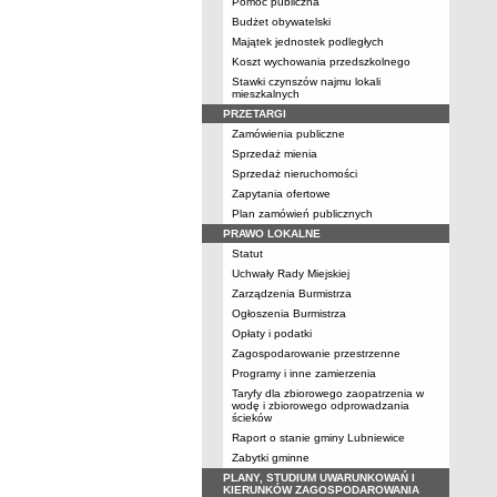
Pomoc publiczna
Budżet obywatelski
Majątek jednostek podległych
Koszt wychowania przedszkolnego
Stawki czynszów najmu lokali
mieszkalnych
PRZETARGI
Zamówienia publiczne
Sprzedaż mienia
Sprzedaż nieruchomości
Zapytania ofertowe
Plan zamówień publicznych
PRAWO LOKALNE
Statut
Uchwały Rady Miejskiej
Zarządzenia Burmistrza
Ogłoszenia Burmistrza
Opłaty i podatki
Zagospodarowanie przestrzenne
Programy i inne zamierzenia
Taryfy dla zbiorowego zaopatrzenia w
wodę i zbiorowego odprowadzania
ścieków
Raport o stanie gminy Lubniewice
Zabytki gminne
PLANY, STUDIUM UWARUNKOWAŃ I
KIERUNKÓW ZAGOSPODAROWANIA