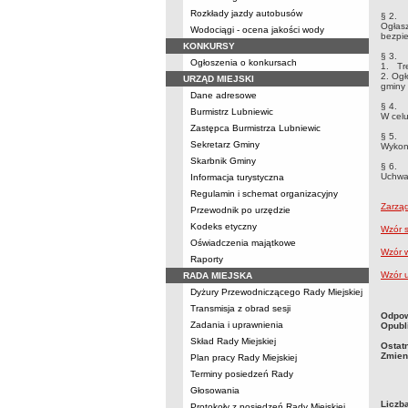
Rozkłady jazdy autobusów
§ 2.
Ogłasz
Wodociągi - ocena jakości wody
bezpi
KONKURSY
§ 3.
Ogłoszenia o konkursach
1. Tre
2. Ogł
URZĄD MIEJSKI
gminy 
Dane adresowe
§ 4.
Burmistrz Lubniewic
W celu
Zastępca Burmistrza Lubniewic
§ 5.
Sekretarz Gminy
Wykona
Skarbnik Gminy
§ 6.
Uchwał
Informacja turystyczna
Regulamin i schemat organizacyjny
Zarząd
Przewodnik po urzędzie
Kodeks etyczny
Wzór 
Oświadczenia majątkowe
Wzór 
Raporty
Wzór 
RADA MIEJSKA
Dyżury Przewodniczącego Rady Miejskiej
Transmisja z obrad sesji
metry
Odpow
Zadania i uprawnienia
Opubl
Skład Rady Miejskiej
Ostat
Zmien
Plan pracy Rady Miejskiej
Terminy posiedzeń Rady
Głosowania
Liczb
Protokoły z posiedzeń Rady Miejskiej