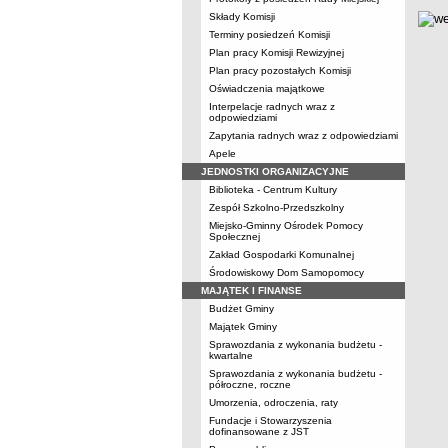
Składy Komisji
Terminy posiedzeń Komisji
Plan pracy Komisji Rewizyjnej
Plan pracy pozostałych Komisji
Oświadczenia majątkowe
Interpelacje radnych wraz z
odpowiedziami
Zapytania radnych wraz z odpowiedziami
Apele
JEDNOSTKI ORGANIZACYJNE
Biblioteka - Centrum Kultury
Zespół Szkolno-Przedszkolny
Miejsko-Gminny Ośrodek Pomocy
Społecznej
Zakład Gospodarki Komunalnej
Środowiskowy Dom Samopomocy
MAJĄTEK I FINANSE
Budżet Gminy
Majątek Gminy
Sprawozdania z wykonania budżetu -
kwartalne
Sprawozdania z wykonania budżetu -
półroczne, roczne
Umorzenia, odroczenia, raty
Fundacje i Stowarzyszenia
dofinansowane z JST