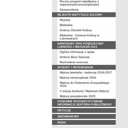
Roczny program współpracy z
organizacjami pozarządowymi
Sprawozdania
REJESTR INSTYTUCJI KULTURY
Rejestry
Biblioteka
Gminny Ośrodek Kultury
Biblioteka - Centrum Kultury w
Lubniewicach
NARODOWY SPIS POWSZECHNY
LUDNOŚCI I MIESZKAŃ 2021
Ogólne informacje o spisie
Gminne Biuro Spisowe
Rachmistrze terenowi
WYBORY I REFERENDUM
Wybory ławników - kadencja 2024-2027
Wybory samorządowe 2024
Wybory do Parlamentu Europejskiego
2024
V edycja konkursu 'Wybieram Wybory'
Wybory prezydenckie 2025
PONOWNE WYKORZYSTYWANIE
INFORMACJI SEKTORA PUBLICZNEGO
PETYCJE
ARCHIWUM BIP
RODO