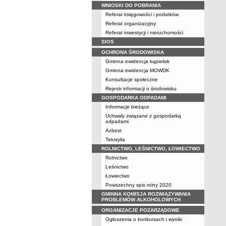
WNIOSKI DO POBRANIA
Referat księgowości i podatków
Referat organizacyjny
Referat inwestycji i nieruchomości
SIOS
OCHRONA ŚRODOWISKA
Gminna ewidencja kąpielisk
Gminna ewidencja MOWDK
Konsultacje społeczne
Rejestr informacji o środowisku
GOSPODARKA ODPADAMI
Informacje bieżące
Uchwały związane z gospodarką
odpadami
Azbest
Tekstylia
ROLNICTWO, LEŚNICTWO, ŁOWIECTWO
Rolnictwo
Leśnictwo
Łowiectwo
Powszechny spis rolny 2020
GMINNA KOMISJA ROZWIĄZYWANIA
PROBLEMÓW ALKOHOLOWYCH
ORGANIZACJE POZARZĄDOWE
Ogłoszenia o konkursach i wyniki