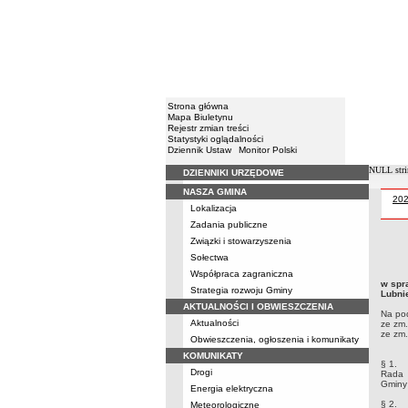
Strona główna
Mapa Biuletynu
Rejestr zmian treści
Statystyki oglądalności
Dziennik Ustaw
Monitor Polski
NULL stri
DZIENNIKI URZĘDOWE
Menu
NASZA GMINA
Uch
20
Lokalizacja
Zadania publiczne
Związki i stowarzyszenia
Uchwa
Sołectwa
Gminy
Współpraca zagraniczna
ustaw
w spr
Strategia rozwoju Gminy
Lubni
AKTUALNOŚCI I OBWIESZCZENIA
Na pod
Aktualności
ze zm.
ze zm.
Obwieszczenia, ogłoszenia i komunikaty
KOMUNIKATY
§ 1.
Drogi
Rada 
Gminy 
Energia elektryczna
§ 2.
Meteorologiczne