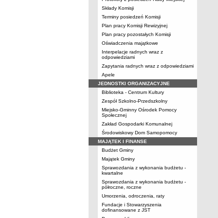
Składy Komisji
Terminy posiedzeń Komisji
Plan pracy Komisji Rewizyjnej
Plan pracy pozostałych Komisji
Oświadczenia majątkowe
Interpelacje radnych wraz z
odpowiedziami
Zapytania radnych wraz z odpowiedziami
Apele
JEDNOSTKI ORGANIZACYJNE
Biblioteka - Centrum Kultury
Zespół Szkolno-Przedszkolny
Miejsko-Gminny Ośrodek Pomocy
Społecznej
Zakład Gospodarki Komunalnej
Środowiskowy Dom Samopomocy
MAJĄTEK I FINANSE
Budżet Gminy
Majątek Gminy
Sprawozdania z wykonania budżetu -
kwartalne
Sprawozdania z wykonania budżetu -
półroczne, roczne
Umorzenia, odroczenia, raty
Fundacje i Stowarzyszenia
dofinansowane z JST