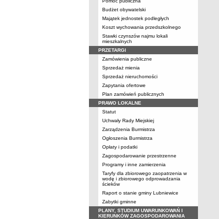
Pomoc publiczna
Budżet obywatelski
Majątek jednostek podległych
Koszt wychowania przedszkolnego
Stawki czynszów najmu lokali
mieszkalnych
PRZETARGI
Zamówienia publiczne
Sprzedaż mienia
Sprzedaż nieruchomości
Zapytania ofertowe
Plan zamówień publicznych
PRAWO LOKALNE
Statut
Uchwały Rady Miejskiej
Zarządzenia Burmistrza
Ogłoszenia Burmistrza
Opłaty i podatki
Zagospodarowanie przestrzenne
Programy i inne zamierzenia
Taryfy dla zbiorowego zaopatrzenia w
wodę i zbiorowego odprowadzania
ścieków
Raport o stanie gminy Lubniewice
Zabytki gminne
PLANY, STUDIUM UWARUNKOWAŃ I
KIERUNKÓW ZAGOSPODAROWANIA