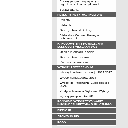
Roczny program współpracy z
organizacjami pozarządowymi
Sprawozdania
REJESTR INSTYTUCJI KULTURY
Rejestry
Biblioteka
Gminny Ośrodek Kultury
Biblioteka - Centrum Kultury w
Lubniewicach
NARODOWY SPIS POWSZECHNY
LUDNOŚCI I MIESZKAŃ 2021
Ogólne informacje o spisie
Gminne Biuro Spisowe
Rachmistrze terenowi
WYBORY I REFERENDUM
Wybory ławników - kadencja 2024-2027
Wybory samorządowe 2024
Wybory do Parlamentu Europejskiego
2024
V edycja konkursu 'Wybieram Wybory'
Wybory prezydenckie 2025
PONOWNE WYKORZYSTYWANIE
INFORMACJI SEKTORA PUBLICZNEGO
PETYCJE
ARCHIWUM BIP
RODO