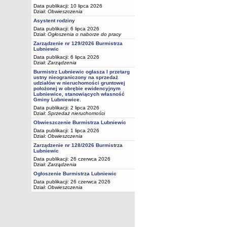
Data publikacji: 10 lipca 2026
Dział:
Obwieszczenia
Asystent rodziny
Data publikacji: 6 lipca 2026
Dział:
Ogłoszenia o naborze do pracy
Zarządzenie nr 129/2026 Burmistrza
Lubniewic
Data publikacji: 6 lipca 2026
Dział:
Zarządzenia
Burmistrz Lubniewic ogłasza I przetarg
ustny nieograniczony na sprzedaż
udziałów w nieruchomości gruntowej
położonej w obrębie ewidencyjnym
Lubniewice, stanowiących własność
Gminy Lubniewice.
Data publikacji: 2 lipca 2026
Dział:
Sprzedaż nieruchomości
Obwieszczenie Burmistrza Lubniewic
Data publikacji: 1 lipca 2026
Dział:
Obwieszczenia
Zarządzenie nr 128/2026 Burmistrza
Lubniewic
Data publikacji: 26 czerwca 2026
Dział:
Zarządzenia
Ogłoszenie Burmistrza Lubniewic
Data publikacji: 26 czerwca 2026
Dział:
Obwieszczenia