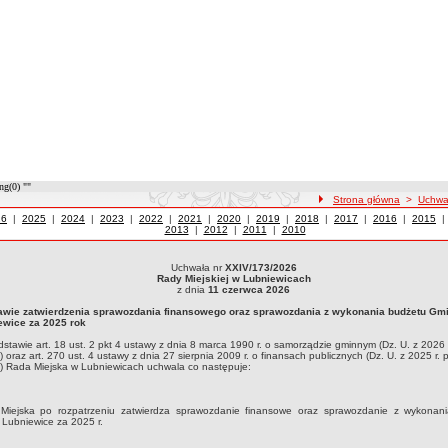
ng(0) ""
ścieżka nawigacji
Strona główna
>
Uchwa
wały z roku
26
|
Uchwały z roku
2025
|
Uchwały z roku
2024
|
Uchwały z roku
2023
|
Uchwały z roku
2022
|
Uchwały z roku
2021
|
Uchwały z roku
2020
|
Uchwały z roku
2019
|
Uchwały z roku
2018
|
Uchwały z roku
2017
|
Uchwały z roku
2016
|
Uchwały
2015
2013
|
Uchwały z roku
2012
|
Uchwały z roku
2011
|
Uchwały z roku
2010
Uchwała nr
XXIV/173/2026
ła nr XXIV/173/2026Rady Miejskiej w Lubniewicachz dnia 11 czerwca 2026w sprawie
Rady Miejskiej w Lubniewicach
 Lubniewice za 2025 rokNa podstawie art. 18 ust. 2 pkt 4 ustawy z dnia 8 marca 1990 r
z dnia
11 czerwca 2026
y z dnia 27 sierpnia 2009 r. o finansach publicznych (Dz. U. z 2025 r. poz. 1483 ze 
awie zatwierdzenia sprawozdania finansowego oraz sprawozdania z wykonania budżetu Gm
ewice za 2025 rok
stawie art. 18 ust. 2 pkt 4 ustawy z dnia 8 marca 1990 r. o samorządzie gminnym (Dz. U. z 2026 
) oraz art. 270 ust. 4 ustawy z dnia 27 sierpnia 2009 r. o finansach publicznych (Dz. U. z 2025 r.
) Rada Miejska w Lubniewicach uchwala co następuje:
Miejska po rozpatrzeniu zatwierdza sprawozdanie finansowe oraz sprawozdanie z wykonan
Lubniewice za 2025 r.