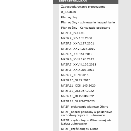
PRZESTRZENNEGO
Zagospodarowanie przestrzenne
0_Studium
Plan ogólny
Plan ogólny - opiniowanie i uzgadnianie
Plan ogólny - Konsultacje społeczne
MPZP.1_IV.11.98
MPZP.2_XIV.105.2000
MPZP.3_XXIV.177.2001
MPZP.4_XXVII.234.2010
MPZP.5_XXI.151.2012
MPZP.6_XVIII.198.2013
MPZP.7_XXVIII.199.2013
MPZP.8_XXIX.208.2013
MPZP.9_XI.78.2015
MPZP.10_XI.79.2015
MPZP.11_XXIII.145.2020
MPZP.12_XLI.257.2022
MPZP.13_XLI/258/2022
MPZP.14_XLII/267/2023
MPZP_elektrownie wiatrowe Glisno
MPZP_obszar położony w południowo-
zachodniej części m. Lubniewice
MPZP_część obrębu Glisno w rejonie
jeziora Lubniewsko
MPZP_część obrębu Glisno