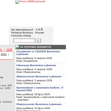
BIP - Urząd Miejski w Lubniewicach
Menu dodatkowe
A
powiększ czcionkę
A
standardowy rozmiar czcionki
Dla słabowidzących
A
pomniejsz czcionkę
Redakcja Biuletynu
Kontakt
Instrukcja obsługi
Wyszukiwarka artykułów
Szukaj
20 OSTATNIO DODANYCH
ły
>
2026
Zarządzenie nr 132/2026 Burmistrza
 z roku
|
Uchwały z roku
2014
|
Uchwały z roku
Lubniewic
Data publikacji: 5 sierpnia 2026
Dział:
Zarządzenia
Informacja Burmistrza Lubniewic
 zatwierdzenia sprawozdania finansowego oraz sprawozdania z wykonania budżetu
Data publikacji: 4 sierpnia 2026
. o samorządzie gminnym (Dz. U. z 2026 r. poz. 662 ze zm.) oraz art. 270 ust. 4
Dział:
Obwieszczenia
zm.) Rada Miejska w Lubniewicach uchwala co następuje:
Obwieszczenie Burmistrza Lubniewic
iny
Data publikacji: 3 sierpnia 2026
Dział:
Obwieszczenia
r. poz. 662
Sprawozdanie z wykonania budżetu - II
 poz. 1483
kwartał 2026
Data publikacji: 29 lipca 2026
Dział:
Sprawozdania z wykonania budżetu
- kwartalne
ia budżetu
Obwieszczenie Burmistrza Lubniewic
Data publikacji: 24 lipca 2026
Dział:
Obwieszczenia