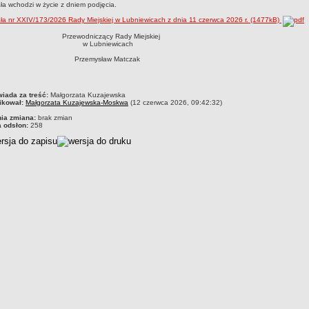
a wchodzi w życie z dniem podjęcia.
a nr XXIV/173/2026 Rady Miejskiej w Lubniewicach z dnia 11 czerwca 2026 r. (1477kB)
Przewodniczący Rady Miejskiej
w Lubniewicach
Przemysław Matczak
czka
iada za treść:
Małgorzata Kuzajewska
ikował:
Małgorzata Kuzajewska-Moskwa
(12 czerwca 2026, 09:42:32)
nia zmiana:
brak zmian
a odsłon:
258