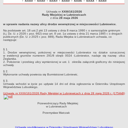
Sołectwa
Uchwała nr
XXIII/161/2026
Współpraca zagraniczna
Uchwała nr XXIII/161/2026Rady Miejskiej w Lubniewicachz dnia 28 maja 2026w
Rady Miejskiej w Lubniewicach
sprawie nadania nazwy ulicy drodze wewnętrznej w miejscowości Lubniewice.Na
z dnia
28 maja 2026
Strategia rozwoju Gminy
podstawie art. 18 ust.2 pkt 13 ustawy z dnia 8 marca 1990 r. o samorządzie
w sprawie nadania nazwy ulicy drodze wewnętrznej w miejscowości Lubniewice.
gminnym (t.j. Dz. U. z 2026 r. poz. 662) oraz art. 8 ust. 1a ustawy z dnia 21 marca
AKTUALNOŚCI I OBWIESZCZENIA
1985 r. o drogach publicznych (Dz. U. z 2025 r. poz. 889), Rada Miejska w
Na podstawie art. 18 ust.2 pkt 13 ustawy z dnia 8 marca 1990 r. o samorządzie gminnym
Lubniewicach uchwala, co następuje:
Aktualności
(t.j. Dz. U. z 2026 r. poz. 662) oraz art. 8 ust. 1a ustawy z dnia 21 marca 1985 r. o drogach
publicznych (Dz. U. z 2025 r. poz. 889), Rada Miejska w Lubniewicach uchwala, co
następuje:
Obwieszczenia, ogłoszenia i komunikaty
KOMUNIKATY
§ 1.
1. Drodze wewnętrznej, położonej w miejscowości Lubniewice na działce oznaczonej
Drogi
w ewidencji gruntów numerem 291/8 obręb 0024 -Lubniewice, nadaje się nazwę: ulica
Żeglarska.
Energia elektryczna
2. Położenie i przebieg ulicy wymienionej w ust. 1 określa załącznik graficzny do niniejszej
uchwały.
Meteorologiczne
§ 2.
Wykonanie uchwały powierza się Burmistrzowi Lubniewic.
Rozkłady jazdy autobusów
§ 3.
Wodociągi - ocena jakości wody
Uchwała wchodzi w życie po upływie 14 dni od dnia ogłoszenia w Dzienniku Urzędowym
Województwa Lubuskiego.
KONKURSY
Uchwała nr XXIII/161/2026 Rady Miejskiej w Lubniewicach z dnia 28 maja 2026 r. (1754kB)
Ogłoszenia o konkursach
URZĄD MIEJSKI
Przewodniczący Rady Miejskiej
w Lubniewicach
Dane adresowe
Przemysław Matczak
Burmistrz Lubniewic
Zastępca Burmistrza Lubniewic
Uchwała opublikowana w Dzienniku Urzędowym Województwa Lubuskiego