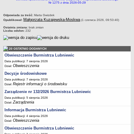
Sekretarz Gminy
Nr 1275 z dnia 2026-05-29
Skarbnik Gminy
metryczka
Odpowiada za treść:
Marta Gwizdek
Informacja turystyczna
Małgorzata Kuzajewska-Moskwa
Opublikował:
(1 czerwca 2026, 09:53:40)
Regulamin i schemat organizacyjny
Ostatnia zmiana:
brak zmian
Liczba odsłon:
232
Przewodnik po urzędzie
Kodeks etyczny
20 OSTATNIO DODANYCH
Oświadczenia majątkowe
Obwieszczenie Burmistrza Lubniewic
Raporty
Data publikacji: 7 sierpnia 2026
RADA MIEJSKA
Obwieszczenia
Dział:
Dyżury Przewodniczącego Rady Miejskiej
Decyzje środowiskowe
Transmisja z obrad sesji
Data publikacji: 7 sierpnia 2026
Rejestr informacji o środowisku
Dział:
Zadania i uprawnienia
Zarządzenie nr 132/2026 Burmistrza Lubniewic
Skład Rady Miejskiej
Data publikacji: 5 sierpnia 2026
Plan pracy Rady Miejskiej
Zarządzenia
Dział:
Terminy posiedzeń Rady
Informacja Burmistrza Lubniewic
Data publikacji: 4 sierpnia 2026
Głosowania
Obwieszczenia
Dział:
Protokoły z posiedzeń Rady Miejskiej
Obwieszczenie Burmistrza Lubniewic
Składy Komisji