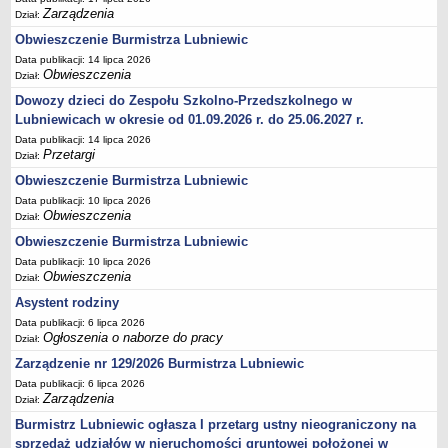
Zarządzenia
Dział:
Umorzenia, odroczenia, raty
Obwieszczenie Burmistrza Lubniewic
Fundacje i Stowarzyszenia dofinansowane z JST
Data publikacji: 14 lipca 2026
Obwieszczenia
Pomoc publiczna
Dział:
Dowozy dzieci do Zespołu Szkolno-Przedszkolnego w
Budżet obywatelski
Lubniewicach w okresie od 01.09.2026 r. do 25.06.2027 r.
Majątek jednostek podległych
Data publikacji: 14 lipca 2026
Koszt wychowania przedszkolnego
Przetargi
Dział:
Obwieszczenie Burmistrza Lubniewic
Stawki czynszów najmu lokali mieszkalnych
Data publikacji: 10 lipca 2026
PRZETARGI
Obwieszczenia
Dział:
Zamówienia publiczne
Obwieszczenie Burmistrza Lubniewic
Sprzedaż mienia
Data publikacji: 10 lipca 2026
Sprzedaż nieruchomości
Obwieszczenia
Dział:
Asystent rodziny
Zapytania ofertowe
Data publikacji: 6 lipca 2026
Plan zamówień publicznych
Ogłoszenia o naborze do pracy
Dział:
PRAWO LOKALNE
Zarządzenie nr 129/2026 Burmistrza Lubniewic
Statut
Data publikacji: 6 lipca 2026
Uchwały Rady Miejskiej
Zarządzenia
Dział:
Burmistrz Lubniewic ogłasza I przetarg ustny nieograniczony na
Zarządzenia Burmistrza
sprzedaż udziałów w nieruchomości gruntowej położonej w