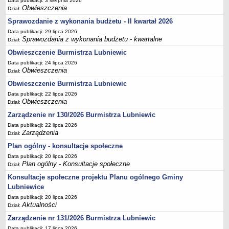
Data publikacji: 3 sierpnia 2026
Obwieszczenia
Dział:
Terminy posiedzeń Komisji
Sprawozdanie z wykonania budżetu - II kwartał 2026
Plan pracy Komisji Rewizyjnej
Data publikacji: 29 lipca 2026
Plan pracy pozostałych Komisji
Sprawozdania z wykonania budżetu - kwartalne
Dział:
Oświadczenia majątkowe
Obwieszczenie Burmistrza Lubniewic
Data publikacji: 24 lipca 2026
Interpelacje radnych wraz z odpowiedziami
Obwieszczenia
Dział:
Zapytania radnych wraz z odpowiedziami
Obwieszczenie Burmistrza Lubniewic
Apele
Data publikacji: 22 lipca 2026
Obwieszczenia
JEDNOSTKI ORGANIZACYJNE
Dział:
Biblioteka - Centrum Kultury
Zarządzenie nr 130/2026 Burmistrza Lubniewic
Data publikacji: 22 lipca 2026
Zespół Szkolno-Przedszkolny
Zarządzenia
Dział:
Miejsko-Gminny Ośrodek Pomocy Społecznej
Plan ogólny - konsultacje społeczne
Zakład Gospodarki Komunalnej
Data publikacji: 20 lipca 2026
Plan ogólny - Konsultacje społeczne
Dział:
Środowiskowy Dom Samopomocy
Konsultacje społeczne projektu Planu ogólnego Gminy
MAJĄTEK I FINANSE
Lubniewice
Budżet Gminy
Data publikacji: 20 lipca 2026
Majątek Gminy
Aktualności
Dział:
Sprawozdania z wykonania budżetu - kwartalne
Zarządzenie nr 131/2026 Burmistrza Lubniewic
Sprawozdania z wykonania budżetu - półroczne, roczne
Data publikacji: 17 lipca 2026