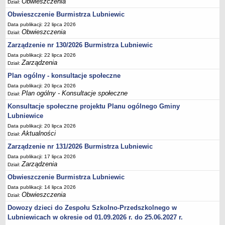
Obwieszczenia
Dział:
Terminy posiedzeń Komisji
Obwieszczenie Burmistrza Lubniewic
Plan pracy Komisji Rewizyjnej
Data publikacji: 22 lipca 2026
Obwieszczenia
Dział:
Plan pracy pozostałych Komisji
Zarządzenie nr 130/2026 Burmistrza Lubniewic
Oświadczenia majątkowe
Data publikacji: 22 lipca 2026
Interpelacje radnych wraz z odpowiedziami
Zarządzenia
Dział:
Plan ogólny - konsultacje społeczne
Zapytania radnych wraz z odpowiedziami
Data publikacji: 20 lipca 2026
Apele
Plan ogólny - Konsultacje społeczne
Dział:
JEDNOSTKI ORGANIZACYJNE
Konsultacje społeczne projektu Planu ogólnego Gminy
Biblioteka - Centrum Kultury
Lubniewice
Zespół Szkolno-Przedszkolny
Data publikacji: 20 lipca 2026
Aktualności
Dział:
Miejsko-Gminny Ośrodek Pomocy Społecznej
Zarządzenie nr 131/2026 Burmistrza Lubniewic
Zakład Gospodarki Komunalnej
Data publikacji: 17 lipca 2026
Środowiskowy Dom Samopomocy
Zarządzenia
Dział:
MAJĄTEK I FINANSE
Obwieszczenie Burmistrza Lubniewic
Budżet Gminy
Data publikacji: 14 lipca 2026
Obwieszczenia
Dział:
Majątek Gminy
Dowozy dzieci do Zespołu Szkolno-Przedszkolnego w
Sprawozdania z wykonania budżetu - kwartalne
Lubniewicach w okresie od 01.09.2026 r. do 25.06.2027 r.
Sprawozdania z wykonania budżetu - półroczne, roczne