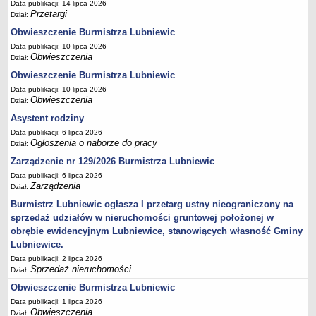
Data publikacji: 14 lipca 2026
Przetargi
Dział:
Umorzenia, odroczenia, raty
Obwieszczenie Burmistrza Lubniewic
Fundacje i Stowarzyszenia dofinansowane z JST
Data publikacji: 10 lipca 2026
Pomoc publiczna
Obwieszczenia
Dział:
Budżet obywatelski
Obwieszczenie Burmistrza Lubniewic
Data publikacji: 10 lipca 2026
Majątek jednostek podległych
Obwieszczenia
Dział:
Koszt wychowania przedszkolnego
Asystent rodziny
Stawki czynszów najmu lokali mieszkalnych
Data publikacji: 6 lipca 2026
Ogłoszenia o naborze do pracy
PRZETARGI
Dział:
Zamówienia publiczne
Zarządzenie nr 129/2026 Burmistrza Lubniewic
Data publikacji: 6 lipca 2026
Sprzedaż mienia
Zarządzenia
Dział:
Sprzedaż nieruchomości
Burmistrz Lubniewic ogłasza I przetarg ustny nieograniczony na
Zapytania ofertowe
sprzedaż udziałów w nieruchomości gruntowej położonej w
obrębie ewidencyjnym Lubniewice, stanowiących własność Gminy
Plan zamówień publicznych
Lubniewice.
PRAWO LOKALNE
Data publikacji: 2 lipca 2026
Statut
Sprzedaż nieruchomości
Dział:
Uchwały Rady Miejskiej
Obwieszczenie Burmistrza Lubniewic
Zarządzenia Burmistrza
Data publikacji: 1 lipca 2026
Obwieszczenia
Dział: