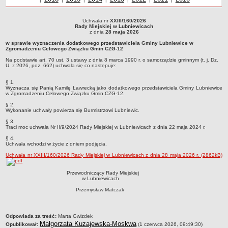
Sołectwa
Uchwała nr
XXIII/160/2026
Współpraca zagraniczna
Uchwała nr XXIII/160/2026Rady Miejskiej w Lubniewicachz dnia 28 maja 2026w
Rady Miejskiej w Lubniewicach
sprawie wyznaczenia dodatkowego przedstawiciela Gminy Lubniewice w
z dnia
28 maja 2026
Strategia rozwoju Gminy
Zgromadzeniu Celowego Związku Gmin CZG-12Na podstawie art. 70 ust. 3 ustawy
w sprawie wyznaczenia dodatkowego przedstawiciela Gminy Lubniewice w
z dnia 8 marca 1990 r. o samorządzie gminnym (t. j. Dz. U. z 2026, poz. 662)
AKTUALNOŚCI I OBWIESZCZENIA
Zgromadzeniu Celowego Związku Gmin CZG-12
uchwala się co następuje:
Aktualności
Na podstawie art. 70 ust. 3 ustawy z dnia 8 marca 1990 r. o samorządzie gminnym (t. j. Dz.
U. z 2026, poz. 662) uchwala się co następuje:
Obwieszczenia, ogłoszenia i komunikaty
§ 1.
KOMUNIKATY
Wyznacza się Panią Kamilę Ławrecką jako dodatkowego przedstawiciela Gminy Lubniewice
w Zgromadzeniu Celowego Związku Gmin CZG-12.
Drogi
§ 2.
Energia elektryczna
Wykonanie uchwały powierza się Burmistrzowi Lubniewic.
Meteorologiczne
§ 3.
Traci moc uchwała Nr II/9/2024 Rady Miejskiej w Lubniewicach z dnia 22 maja 2024 r.
Rozkłady jazdy autobusów
§ 4.
Uchwała wchodzi w życie z dniem podjęcia.
Wodociągi - ocena jakości wody
Uchwała nr XXIII/160/2026 Rady Miejskiej w Lubniewicach z dnia 28 maja 2026 r. (2862kB)
KONKURSY
Ogłoszenia o konkursach
Przewodniczący Rady Miejskiej
w Lubniewicach
URZĄD MIEJSKI
Przemysław Matczak
Dane adresowe
Burmistrz Lubniewic
metryczka
Odpowiada za treść:
Marta Gwizdek
Zastępca Burmistrza Lubniewic
Małgorzata Kuzajewska-Moskwa
Opublikował:
(1 czerwca 2026, 09:49:30)