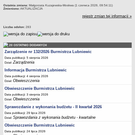
Sekretarz Gminy
Ostatnia zmiana:
Małgorzata Kuzajewska-Moskwa (1 czerwca 2026, 09:54:11)
Zmieniono:
AKTUALIZACJA
Skarbnik Gminy
rejestr zmian tej informacji »
Informacja turystyczna
Regulamin i schemat organizacyjny
Liczba odsłon:
283
Przewodnik po urzędzie
Kodeks etyczny
20 OSTATNIO DODANYCH
Oświadczenia majątkowe
Zarządzenie nr 132/2026 Burmistrza Lubniewic
Raporty
Data publikacji: 5 sierpnia 2026
Zarządzenia
Dział:
RADA MIEJSKA
Informacja Burmistrza Lubniewic
Dyżury Przewodniczącego Rady Miejskiej
Data publikacji: 4 sierpnia 2026
Transmisja z obrad sesji
Obwieszczenia
Dział:
Zadania i uprawnienia
Obwieszczenie Burmistrza Lubniewic
Skład Rady Miejskiej
Data publikacji: 3 sierpnia 2026
Obwieszczenia
Dział:
Plan pracy Rady Miejskiej
Sprawozdanie z wykonania budżetu - II kwartał 2026
Terminy posiedzeń Rady
Data publikacji: 29 lipca 2026
Sprawozdania z wykonania budżetu - kwartalne
Głosowania
Dział:
Obwieszczenie Burmistrza Lubniewic
Protokoły z posiedzeń Rady Miejskiej
Data publikacji: 24 lipca 2026
Składy Komisji