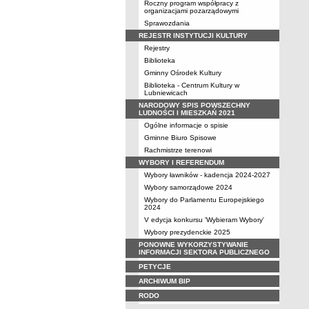
Roczny program współpracy z
organizacjami pozarządowymi
Sprawozdania
REJESTR INSTYTUCJI KULTURY
Rejestry
Biblioteka
Gminny Ośrodek Kultury
Biblioteka - Centrum Kultury w
Lubniewicach
NARODOWY SPIS POWSZECHNY
LUDNOŚCI I MIESZKAŃ 2021
Ogólne informacje o spisie
Gminne Biuro Spisowe
Rachmistrze terenowi
WYBORY I REFERENDUM
Wybory ławników - kadencja 2024-2027
Wybory samorządowe 2024
Wybory do Parlamentu Europejskiego
2024
V edycja konkursu 'Wybieram Wybory'
Wybory prezydenckie 2025
PONOWNE WYKORZYSTYWANIE
INFORMACJI SEKTORA PUBLICZNEGO
PETYCJE
ARCHIWUM BIP
RODO