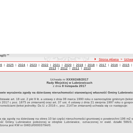
ng(0) ""
ścieżka nawigacji
Strona główna
>
Uchwa
wały z roku
26
|
Uchwały z roku
2025
|
Uchwały z roku
2024
|
Uchwały z roku
2023
|
Uchwały z roku
2022
|
Uchwały z roku
2021
|
Uchwały z roku
2020
|
Uchwały z roku
2019
|
Uchwały z roku
2018
|
Uchwały z roku
2017
|
Uchwały z roku
2016
|
Uchwały
2015
2013
|
Uchwały z roku
2012
|
Uchwały z roku
2011
|
Uchwały z roku
2010
Uchwała nr
XXXII/248/2017
ła nr XXXII/248/2017Rady Miejskiej w Lubniewicachz dnia 8 listopada 2017w sprawi
Rady Miejskiej w Lubniewicach
ewiceNa podstawie art. 18 ust. 2 pkt 9 lit. a ustawy z dnia 08 marca 1990 roku o samor
z dnia
8 listopada 2017
4 ustawy z dnia 21 sierpnia 1997 roku o gospodarce nieruchomościami (tekst jednolity
awie wyrażenia zgody na dzierżawę nieruchomości stanowiącej własność Gminy Lubniewi
stawie art. 18 ust. 2 pkt 9 lit. a ustawy z dnia 08 marca 1990 roku o samorządzie gminnym (tekst 
z 2017 r, poz. 1875 ze zmianami) oraz art. 37 ust. 4 ustawy z dnia 21 sierpnia 1997 roku o gosp
homościami (tekst jednolity: Dz.U. z 2016 r., poz. 2147ze zmianami) uchwala się co następuje:
 się zgodę na dzierżawę na okres 10 lat części nieruchomości gruntowej o powierzchni 196 m2 
ość Gminy Lubniewice położonej w obrębie Lubniewice, oznaczonej nr ewid. działki 586/3, 
dzona jest KW nr GW1U/00003794/0.