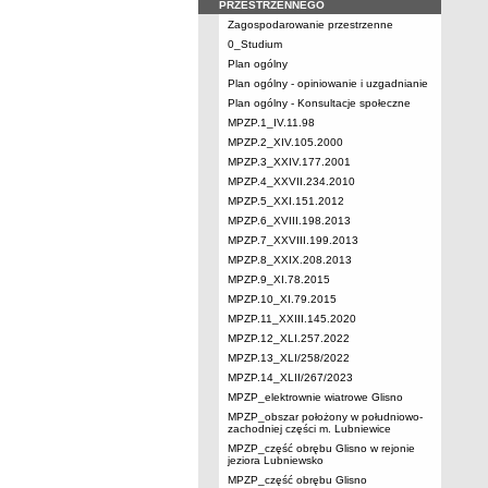
PRZESTRZENNEGO
Zagospodarowanie przestrzenne
0_Studium
Plan ogólny
Plan ogólny - opiniowanie i uzgadnianie
Plan ogólny - Konsultacje społeczne
MPZP.1_IV.11.98
MPZP.2_XIV.105.2000
MPZP.3_XXIV.177.2001
MPZP.4_XXVII.234.2010
MPZP.5_XXI.151.2012
MPZP.6_XVIII.198.2013
MPZP.7_XXVIII.199.2013
MPZP.8_XXIX.208.2013
MPZP.9_XI.78.2015
MPZP.10_XI.79.2015
MPZP.11_XXIII.145.2020
MPZP.12_XLI.257.2022
MPZP.13_XLI/258/2022
MPZP.14_XLII/267/2023
MPZP_elektrownie wiatrowe Glisno
MPZP_obszar położony w południowo-
zachodniej części m. Lubniewice
MPZP_część obrębu Glisno w rejonie
jeziora Lubniewsko
MPZP_część obrębu Glisno