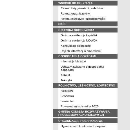
WNIOSKI DO POBRANIA
Referat księgowości i podatków
Referat organizacyjny
Referat inwestycji i nieruchomości
SIOS
OCHRONA ŚRODOWISKA
Gminna ewidencja kąpielisk
Gminna ewidencja MOWDK
Konsultacje społeczne
Rejestr informacji o środowisku
GOSPODARKA ODPADAMI
Informacje bieżące
Uchwały związane z gospodarką
odpadami
Azbest
Tekstylia
ROLNICTWO, LEŚNICTWO, ŁOWIECTWO
Rolnictwo
Leśnictwo
Łowiectwo
Powszechny spis rolny 2020
GMINNA KOMISJA ROZWIĄZYWANIA
PROBLEMÓW ALKOHOLOWYCH
ORGANIZACJE POZARZĄDOWE
Ogłoszenia o konkursach i wyniki