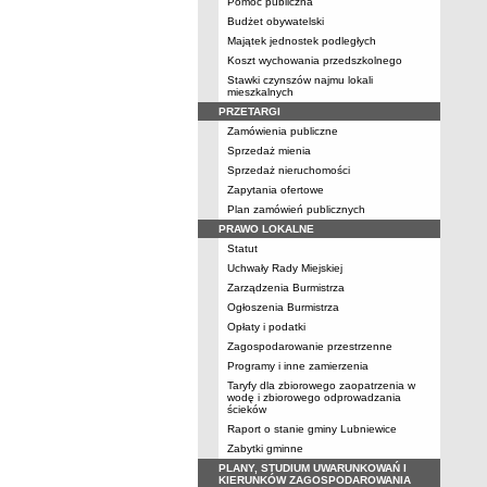
Pomoc publiczna
Budżet obywatelski
Majątek jednostek podległych
Koszt wychowania przedszkolnego
Stawki czynszów najmu lokali
mieszkalnych
PRZETARGI
Zamówienia publiczne
Sprzedaż mienia
Sprzedaż nieruchomości
Zapytania ofertowe
Plan zamówień publicznych
PRAWO LOKALNE
Statut
Uchwały Rady Miejskiej
Zarządzenia Burmistrza
Ogłoszenia Burmistrza
Opłaty i podatki
Zagospodarowanie przestrzenne
Programy i inne zamierzenia
Taryfy dla zbiorowego zaopatrzenia w
wodę i zbiorowego odprowadzania
ścieków
Raport o stanie gminy Lubniewice
Zabytki gminne
PLANY, STUDIUM UWARUNKOWAŃ I
KIERUNKÓW ZAGOSPODAROWANIA