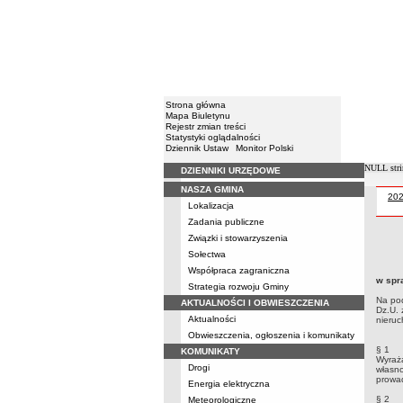
Strona główna
Mapa Biuletynu
Rejestr zmian treści
Statystyki oglądalności
Dziennik Ustaw
Monitor Polski
NULL stri
DZIENNIKI URZĘDOWE
Menu
NASZA GMINA
Uch
20
Lokalizacja
Zadania publiczne
Związki i stowarzyszenia
Uchwa
Sołectwa
Lubni
Współpraca zagraniczna
ust. 
w spr
Strategia rozwoju Gminy
Na pod
AKTUALNOŚCI I OBWIESZCZENIA
Dz.U. 
Aktualności
nieruc
Obwieszczenia, ogłoszenia i komunikaty
§ 1
KOMUNIKATY
Wyraża
Drogi
własn
prowa
Energia elektryczna
§ 2
Meteorologiczne