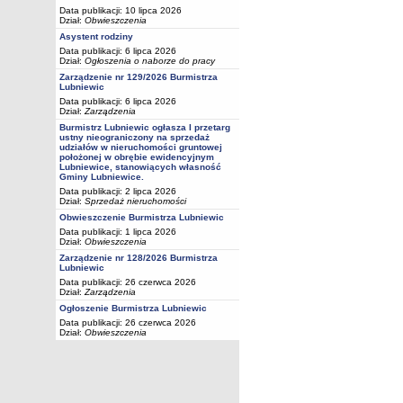
Data publikacji: 10 lipca 2026
Dział:
Obwieszczenia
Asystent rodziny
Data publikacji: 6 lipca 2026
Dział:
Ogłoszenia o naborze do pracy
Zarządzenie nr 129/2026 Burmistrza
Lubniewic
Data publikacji: 6 lipca 2026
Dział:
Zarządzenia
Burmistrz Lubniewic ogłasza I przetarg
ustny nieograniczony na sprzedaż
udziałów w nieruchomości gruntowej
położonej w obrębie ewidencyjnym
Lubniewice, stanowiących własność
Gminy Lubniewice.
Data publikacji: 2 lipca 2026
Dział:
Sprzedaż nieruchomości
Obwieszczenie Burmistrza Lubniewic
Data publikacji: 1 lipca 2026
Dział:
Obwieszczenia
Zarządzenie nr 128/2026 Burmistrza
Lubniewic
Data publikacji: 26 czerwca 2026
Dział:
Zarządzenia
Ogłoszenie Burmistrza Lubniewic
Data publikacji: 26 czerwca 2026
Dział:
Obwieszczenia