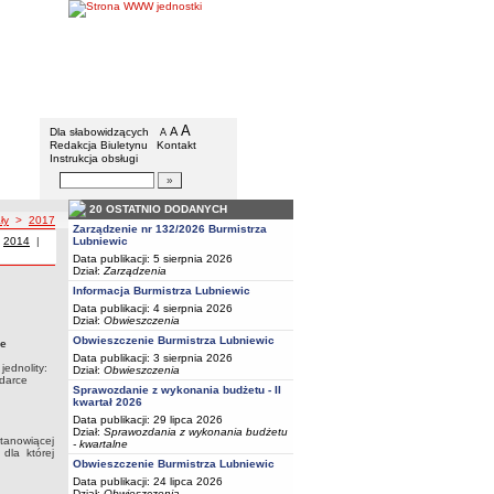
BIP - Urząd Miejski w Lubniewicach
Menu dodatkowe
A
powiększ czcionkę
A
standardowy rozmiar czcionki
Dla słabowidzących
A
pomniejsz czcionkę
Redakcja Biuletynu
Kontakt
Instrukcja obsługi
Wyszukiwarka artykułów
Szukaj
20 OSTATNIO DODANYCH
ły
>
2017
Zarządzenie nr 132/2026 Burmistrza
 z roku
|
Uchwały z roku
2014
|
Uchwały z roku
Lubniewic
Data publikacji: 5 sierpnia 2026
Dział:
Zarządzenia
Informacja Burmistrza Lubniewic
e wyrażenia zgody na dzierżawę nieruchomości stanowiącej własność Gminy
Data publikacji: 4 sierpnia 2026
ządzie gminnym (tekst jednolity: Dz.U. z 2017 r, poz. 1875 ze zmianami) oraz art. 37
Dział:
Obwieszczenia
: Dz.U. z 2016 r., poz. 2147ze zmianami) uchwala się co następuje:
Obwieszczenie Burmistrza Lubniewic
ce
Data publikacji: 3 sierpnia 2026
jednolity:
Dział:
Obwieszczenia
odarce
Sprawozdanie z wykonania budżetu - II
kwartał 2026
Data publikacji: 29 lipca 2026
Dział:
Sprawozdania z wykonania budżetu
stanowiącej
- kwartalne
dla której
Obwieszczenie Burmistrza Lubniewic
Data publikacji: 24 lipca 2026
Dział:
Obwieszczenia