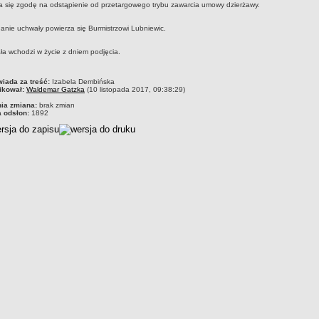
 się zgodę na odstąpienie od przetargowego trybu zawarcia umowy dzierżawy.
nie uchwały powierza się Burmistrzowi Lubniewic.
a wchodzi w życie z dniem podjęcia.
czka
iada za treść:
Izabela Dembińska
ikował:
Waldemar Gatzka
(10 listopada 2017, 09:38:29)
nia zmiana:
brak zmian
a odsłon:
1892