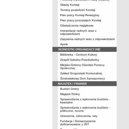
Składy Komisji
Terminy posiedzeń Komisji
Plan pracy Komisji Rewizyjnej
Plan pracy pozostałych Komisji
Oświadczenia majątkowe
Interpelacje radnych wraz z
odpowiedziami
Zapytania radnych wraz z odpowiedziami
Apele
JEDNOSTKI ORGANIZACYJNE
Biblioteka - Centrum Kultury
Zespół Szkolno-Przedszkolny
Miejsko-Gminny Ośrodek Pomocy
Społecznej
Zakład Gospodarki Komunalnej
Środowiskowy Dom Samopomocy
MAJĄTEK I FINANSE
Budżet Gminy
Majątek Gminy
Sprawozdania z wykonania budżetu -
kwartalne
Sprawozdania z wykonania budżetu -
półroczne, roczne
Umorzenia, odroczenia, raty
Fundacje i Stowarzyszenia
dofinansowane z JST