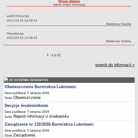
Strona główna
rejestr zmian informacji
Sołectwa
Współpraca zagraniczna
mODYFIKACJA
Data:
2012-03-15 14:49:33
Strategia rozwoju Gminy
Autor:
Waldemar Gatzka
AKTUALNOŚCI I OBWIESZCZENIA
Aktualizacja
Aktualności
Data:
2012-03-15 14:48:43
Autor:
Waldemar Gatzka
Obwieszczenia, ogłoszenia i komunikaty
KOMUNIKATY
Zmiany o pozycjach
1 - 2 (z 2)
Drogi
powrót do informacji »
Energia elektryczna
Meteorologiczne
20 OSTATNIO DODANYCH
Rozkłady jazdy autobusów
Obwieszczenie Burmistrza Lubniewic
Wodociągi - ocena jakości wody
Data publikacji: 7 sierpnia 2026
KONKURSY
Obwieszczenia
Dział:
Ogłoszenia o konkursach
Decyzje środowiskowe
URZĄD MIEJSKI
Data publikacji: 7 sierpnia 2026
Rejestr informacji o środowisku
Dane adresowe
Dział:
Zarządzenie nr 132/2026 Burmistrza Lubniewic
Burmistrz Lubniewic
Data publikacji: 5 sierpnia 2026
Zastępca Burmistrza Lubniewic
Zarządzenia
Dział: