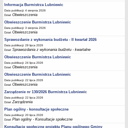
Sekretarz Gminy
Informacja Burmistrza Lubniewic
Skarbnik Gminy
Data publikacji: 4 sierpnia 2026
Obwieszczenia
Dział:
Informacja turystyczna
Obwieszczenie Burmistrza Lubniewic
Regulamin i schemat organizacyjny
Data publikacji: 3 sierpnia 2026
Przewodnik po urzędzie
Obwieszczenia
Dział:
Sprawozdanie z wykonania budżetu - II kwartał 2026
Kodeks etyczny
Data publikacji: 29 lipca 2026
Oświadczenia majątkowe
Sprawozdania z wykonania budżetu - kwartalne
Dział:
Raporty
Obwieszczenie Burmistrza Lubniewic
RADA MIEJSKA
Data publikacji: 24 lipca 2026
Dyżury Przewodniczącego Rady Miejskiej
Obwieszczenia
Dział:
Obwieszczenie Burmistrza Lubniewic
Transmisja z obrad sesji
Data publikacji: 22 lipca 2026
Zadania i uprawnienia
Obwieszczenia
Dział:
Skład Rady Miejskiej
Zarządzenie nr 130/2026 Burmistrza Lubniewic
Plan pracy Rady Miejskiej
Data publikacji: 22 lipca 2026
Zarządzenia
Dział:
Terminy posiedzeń Rady
Plan ogólny - konsultacje społeczne
Głosowania
Data publikacji: 20 lipca 2026
Protokoły z posiedzeń Rady Miejskiej
Plan ogólny - Konsultacje społeczne
Dział:
Składy Komisji
Konsultacje społeczne projektu Planu ogólnego Gminy