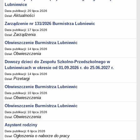
Lubniewice
Terminy posiedzeń Komisji
Data publikacji: 20 lipca 2026
Plan pracy Komisji Rewizyjnej
Aktualności
Dział:
Plan pracy pozostałych Komisji
Zarządzenie nr 131/2026 Burmistrza Lubniewic
Data publikacji: 17 lipca 2026
Oświadczenia majątkowe
Zarządzenia
Dział:
Interpelacje radnych wraz z odpowiedziami
Obwieszczenie Burmistrza Lubniewic
Zapytania radnych wraz z odpowiedziami
Data publikacji: 14 lipca 2026
Obwieszczenia
Dział:
Apele
Dowozy dzieci do Zespołu Szkolno-Przedszkolnego w
JEDNOSTKI ORGANIZACYJNE
Lubniewicach w okresie od 01.09.2026 r. do 25.06.2027 r.
Biblioteka - Centrum Kultury
Data publikacji: 14 lipca 2026
Zespół Szkolno-Przedszkolny
Przetargi
Dział:
Miejsko-Gminny Ośrodek Pomocy Społecznej
Obwieszczenie Burmistrza Lubniewic
Zakład Gospodarki Komunalnej
Data publikacji: 10 lipca 2026
Obwieszczenia
Dział:
Środowiskowy Dom Samopomocy
Obwieszczenie Burmistrza Lubniewic
MAJĄTEK I FINANSE
Data publikacji: 10 lipca 2026
Budżet Gminy
Obwieszczenia
Dział:
Majątek Gminy
Asystent rodziny
Sprawozdania z wykonania budżetu - kwartalne
Data publikacji: 6 lipca 2026
Ogłoszenia o naborze do pracy
Dział:
Sprawozdania z wykonania budżetu - półroczne, roczne