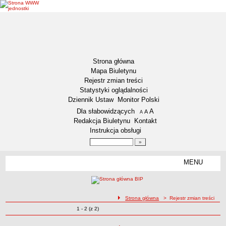
Strona główna
Mapa Biuletynu
Rejestr zmian treści
Statystyki oglądalności
Dziennik Ustaw
Monitor Polski
Menu dodatkowe
Dla słabowidzących
A
powiększ czcionkę
A
standardowy rozmiar czcionki
A
pomniejsz czcionkę
Redakcja Biuletynu
Kontakt
Instrukcja obsługi
Wyszukiwarka artykułów
Szukaj
MENU
Menu
DZIENNIKI URZĘDOWE
NASZA GMINA
Lokalizacja
ścieżka nawigacji
Strona główna
> Rejestr zmian treści
Zmiany o pozycjach
1 - 2 (z 2)
Zadania publiczne
Rejestr zmian treści
Związki i stowarzyszenia