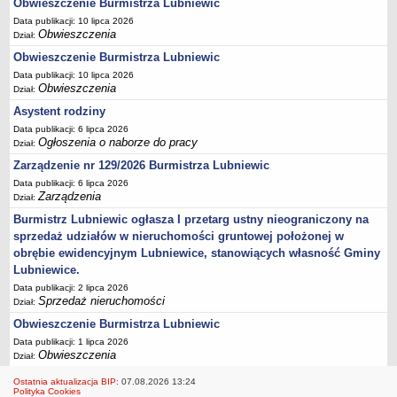
Ogłoszenia Burmistrza
Obwieszczenie Burmistrza Lubniewic
Data publikacji: 10 lipca 2026
Opłaty i podatki
Obwieszczenia
Dział:
Zagospodarowanie przestrzenne
Obwieszczenie Burmistrza Lubniewic
Programy i inne zamierzenia
Data publikacji: 10 lipca 2026
Obwieszczenia
Dział:
Taryfy dla zbiorowego zaopatrzenia w wodę i zbiorowego
Asystent rodziny
odprowadzania ścieków
Data publikacji: 6 lipca 2026
Raport o stanie gminy Lubniewice
Ogłoszenia o naborze do pracy
Dział:
Zabytki gminne
Zarządzenie nr 129/2026 Burmistrza Lubniewic
PLANY, STUDIUM UWARUNKOWAŃ I KIERUNKÓW ZAGOSPODAROWANIA
Data publikacji: 6 lipca 2026
PRZESTRZENNEGO
Zarządzenia
Dział:
Zagospodarowanie przestrzenne
Burmistrz Lubniewic ogłasza I przetarg ustny nieograniczony na
0_Studium
sprzedaż udziałów w nieruchomości gruntowej położonej w
Plan ogólny
obrębie ewidencyjnym Lubniewice, stanowiących własność Gminy
Lubniewice.
Plan ogólny - opiniowanie i uzgadnianie
Data publikacji: 2 lipca 2026
Plan ogólny - Konsultacje społeczne
Sprzedaż nieruchomości
Dział:
MPZP.1_IV.11.98
Obwieszczenie Burmistrza Lubniewic
Data publikacji: 1 lipca 2026
MPZP.2_XIV.105.2000
Obwieszczenia
Dział:
MPZP.3_XXIV.177.2001
Ostatnia aktualizacja BIP:
07.08.2026 13:24
MPZP.4_XXVII.234.2010
Polityka Cookies