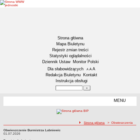
Strona główna
Mapa Biuletynu
Rejestr zmian treści
Statystyki oglądalności
Dziennik Ustaw
Monitor Polski
Menu dodatkowe
Dla słabowidzących
A
powiększ czcionkę
A
standardowy rozmiar czcionki
A
pomniejsz czcionkę
Redakcja Biuletynu
Kontakt
Instrukcja obsługi
Wyszukiwarka artykułów
Szukaj
MENU
Menu
DZIENNIKI URZĘDOWE
NASZA GMINA
Lokalizacja
ścieżka nawigacji
Strona główna
> Obwieszczenia
Zadania publiczne
Obwieszczenie Burmistrza Lubniewic
Obwieszczenie Burmistrza Lubniewic01.07.2026
01.07.2026
Związki i stowarzyszenia