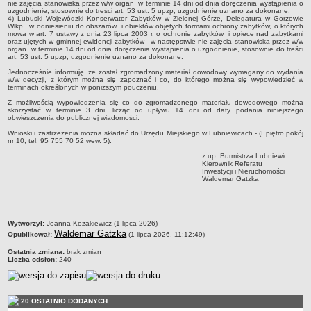
nie zajęcia stanowiska przez w/w organ w terminie 14 dni od dnia doręczenia wystąpienia o
Sekretarz Gminy
uzgodnienie, stosownie do treści art. 53 ust. 5 upzp, uzgodnienie uznano za dokonane.
4) Lubuski Wojewódzki Konserwator Zabytków w Zielonej Górze, Delegatura w Gorzowie
Skarbnik Gminy
Wlkp., w odniesieniu do obszarów i obiektów objętych formami ochrony zabytków, o których
mowa w art. 7 ustawy z dnia 23 lipca 2003 r. o ochronie zabytków i opiece nad zabytkami
Informacja turystyczna
oraz ujętych w gminnej ewidencji zabytków - w następstwie nie zajęcia stanowiska przez w/w
organ w terminie 14 dni od dnia doręczenia wystąpienia o uzgodnienie, stosownie do treści
art. 53 ust. 5 upzp, uzgodnienie uznano za dokonane.
Regulamin i schemat organizacyjny
Jednocześnie informuję, że został zgromadzony materiał dowodowy wymagany do wydania
Przewodnik po urzędzie
w/w decyzji, z którym można się zapoznać i co, do którego można się wypowiedzieć w
terminach określonych w poniższym pouczeniu.
Kodeks etyczny
Z możliwością wypowiedzenia się co do zgromadzonego materiału dowodowego można
skorzystać w terminie 3 dni, licząc od upływu 14 dni od daty podania niniejszego
Oświadczenia majątkowe
obwieszczenia do publicznej wiadomości.
Raporty
Wnioski i zastrzeżenia można składać do Urzędu Miejskiego w Lubniewicach - (I piętro pokój
nr 10, tel. 95 755 70 52 wew. 5).
RADA MIEJSKA
z up. Burmistrza Lubniewic
Dyżury Przewodniczącego Rady Miejskiej
Kierownik Referatu
Inwestycji i Nieruchomości
Waldemar Gatzka
Transmisja z obrad sesji
Zadania i uprawnienia
Skład Rady Miejskiej
metryczka
Wytworzył:
Joanna Kozakiewicz (1 lipca 2026)
Waldemar Gatzka
Plan pracy Rady Miejskiej
Opublikował:
(1 lipca 2026, 11:12:49)
Ostatnia zmiana:
Terminy posiedzeń Rady
brak zmian
Liczba odsłon:
240
Głosowania
Protokoły z posiedzeń Rady Miejskiej
20 OSTATNIO DODANYCH
Składy Komisji