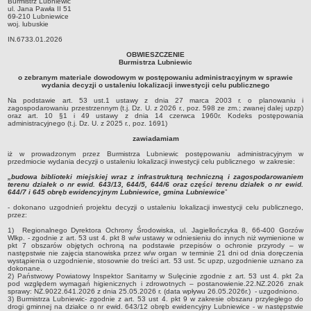
Burmistrz Lubniewic
ul. Jana Pawła II 51
Sołectwa
69-210 Lubniewice
woj. lubuskie
Współpraca zagraniczna
IN.6733.01.2026
Strategia rozwoju Gminy
OBWIESZCZENIE
Burmistrza Lubniewic
AKTUALNOŚCI I OBWIESZCZENIA
o zebranym materiale dowodowym w postępowaniu administracyjnym w sprawie
Aktualności
wydania decyzji o ustaleniu lokalizacji inwestycji celu publicznego
Obwieszczenia, ogłoszenia i komunikaty
Na podstawie art. 53 ust.1 ustawy z dnia 27 marca 2003 r. o planowaniu i
zagospodarowaniu przestrzennym (t.j. Dz. U. z 2026 r., poz. 598 ze zm.; zwanej dalej upzp)
KOMUNIKATY
oraz art. 10 §1 i 49 ustawy z dnia 14 czerwca 1960r. Kodeks postępowania
administracyjnego (t.j. Dz. U. z 2025 r., poz. 1691)
Drogi
zawiadamiam
Energia elektryczna
iż w prowadzonym przez Burmistrza Lubniewic postępowaniu administracyjnym w
przedmiocie wydania decyzji o ustaleniu lokalizacji inwestycji celu publicznego w zakresie:
Meteorologiczne
„budowa biblioteki miejskiej wraz z infrastrukturą techniczną i zagospodarowaniem
Rozkłady jazdy autobusów
terenu działek o nr ewid. 643/13, 644/5, 644/6 oraz części terenu działek o nr ewid.
644/7 i 645 obręb ewidencyjnym Lubniewice, gmina Lubniewice
”
Wodociągi - ocena jakości wody
- dokonano uzgodnień projektu decyzji o ustaleniu lokalizacji inwestycji celu publicznego,
przez:
KONKURSY
1) Regionalnego Dyrektora Ochrony Środowiska, ul. Jagiellończyka 8, 66-400 Gorzów
Ogłoszenia o konkursach
Wlkp. - zgodnie z art. 53 ust 4. pkt 8 w/w ustawy w odniesieniu do innych niż wymienione w
pkt 7 obszarów objętych ochroną na podstawie przepisów o ochronie przyrody – w
URZĄD MIEJSKI
następstwie nie zajęcia stanowiska przez w/w organ w terminie 21 dni od dnia doręczenia
wystąpienia o uzgodnienie, stosownie do treści art. 53 ust. 5c upzp, uzgodnienie uznano za
Dane adresowe
dokonane.
2) Państwowy Powiatowy Inspektor Sanitarny w Sulęcinie zgodnie z art. 53 ust 4. pkt 2a
Burmistrz Lubniewic
pod względem wymagań higienicznych i zdrowotnych – postanowienie.22.NZ.2026 znak
sprawy: NZ.9022.641.2026 z dnia 25.05.2026 r. (data wpływu 26.05.2026r.) - uzgodniono.
Zastępca Burmistrza Lubniewic
3) Burmistrza Lubniewic- zgodnie z art. 53 ust 4. pkt 9 w zakresie obszaru przyległego do
drogi gminnej na działce o nr ewid. 643/12 obręb ewidencyjny Lubniewice - w następstwie