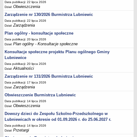
Data publikacji: 22 lipca 2026
Obwieszczenia
Dział:
Umorzenia, odroczenia, raty
Zarządzenie nr 130/2026 Burmistrza Lubniewic
Fundacje i Stowarzyszenia dofinansowane z JST
Data publikacji: 22 lipca 2026
Pomoc publiczna
Zarządzenia
Dział:
Budżet obywatelski
Plan ogólny - konsultacje społeczne
Majątek jednostek podległych
Data publikacji: 20 lipca 2026
Plan ogólny - Konsultacje społeczne
Dział:
Koszt wychowania przedszkolnego
Konsultacje społeczne projektu Planu ogólnego Gminy
Stawki czynszów najmu lokali mieszkalnych
Lubniewice
PRZETARGI
Data publikacji: 20 lipca 2026
Aktualności
Zamówienia publiczne
Dział:
Zarządzenie nr 131/2026 Burmistrza Lubniewic
Sprzedaż mienia
Data publikacji: 17 lipca 2026
Sprzedaż nieruchomości
Zarządzenia
Dział:
Zapytania ofertowe
Obwieszczenie Burmistrza Lubniewic
Plan zamówień publicznych
Data publikacji: 14 lipca 2026
Obwieszczenia
Dział:
PRAWO LOKALNE
Dowozy dzieci do Zespołu Szkolno-Przedszkolnego w
Statut
Lubniewicach w okresie od 01.09.2026 r. do 25.06.2027 r.
Uchwały Rady Miejskiej
Data publikacji: 14 lipca 2026
Zarządzenia Burmistrza
Przetargi
Dział: