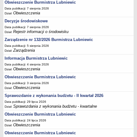
Obwieszczenie Burmistrza Lubniewic
Terminy posiedzeń Komisji
Data publikacji: 7 sierpnia 2026
Obwieszczenia
Dział:
Plan pracy Komisji Rewizyjnej
Decyzje środowiskowe
Plan pracy pozostałych Komisji
Data publikacji: 7 sierpnia 2026
Oświadczenia majątkowe
Rejestr informacji o środowisku
Dział:
Interpelacje radnych wraz z odpowiedziami
Zarządzenie nr 132/2026 Burmistrza Lubniewic
Zapytania radnych wraz z odpowiedziami
Data publikacji: 5 sierpnia 2026
Zarządzenia
Dział:
Apele
Informacja Burmistrza Lubniewic
JEDNOSTKI ORGANIZACYJNE
Data publikacji: 4 sierpnia 2026
Biblioteka - Centrum Kultury
Obwieszczenia
Dział:
Zespół Szkolno-Przedszkolny
Obwieszczenie Burmistrza Lubniewic
Miejsko-Gminny Ośrodek Pomocy Społecznej
Data publikacji: 3 sierpnia 2026
Obwieszczenia
Dział:
Zakład Gospodarki Komunalnej
Sprawozdanie z wykonania budżetu - II kwartał 2026
Środowiskowy Dom Samopomocy
Data publikacji: 29 lipca 2026
Sprawozdania z wykonania budżetu - kwartalne
MAJĄTEK I FINANSE
Dział:
Budżet Gminy
Obwieszczenie Burmistrza Lubniewic
Majątek Gminy
Data publikacji: 24 lipca 2026
Obwieszczenia
Dział:
Sprawozdania z wykonania budżetu - kwartalne
Obwieszczenie Burmistrza Lubniewic
Sprawozdania z wykonania budżetu - półroczne, roczne