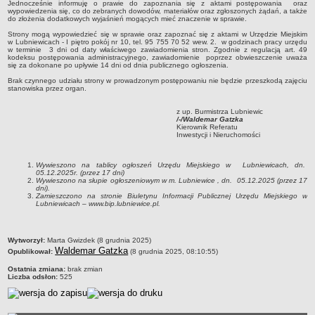
Jednocześnie informuję o prawie do zapoznania się z aktami postępowania oraz
Sekretarz Gminy
wypowiedzenia się, co do zebranych dowodów, materiałów oraz zgłoszonych żądań, a także
do złożenia dodatkowych wyjaśnień mogących mieć znaczenie w sprawie.
Skarbnik Gminy
Strony mogą wypowiedzieć się w sprawie oraz zapoznać się z aktami w Urzędzie Miejskim
Informacja turystyczna
w Lubniewicach - I piętro pokój nr 10, tel. 95 755 70 52 wew. 2. w godzinach pracy urzędu
w terminie 3 dni od daty właściwego zawiadomienia stron. Zgodnie z regulacją art. 49
kodeksu postępowania administracyjnego, zawiadomienie poprzez obwieszczenie uważa
Regulamin i schemat organizacyjny
się za dokonane po upływie 14 dni od dnia publicznego ogłoszenia.
Przewodnik po urzędzie
Brak czynnego udziału strony w prowadzonym postępowaniu nie będzie przeszkodą zajęciu
stanowiska przez organ.
Kodeks etyczny
z up. Burmistrza Lubniewic
Oświadczenia majątkowe
/-/Waldemar Gatzka
Kierownik Referatu
Raporty
Inwestycji i Nieruchomości
RADA MIEJSKA
Dyżury Przewodniczącego Rady Miejskiej
Wywieszono na tablicy ogłoszeń Urzędu Miejskiego w Lubniewicach, dn.
05.12.2025r. (przez 17 dni)
Wywieszono na słupie ogłoszeniowym w m. Lubniewice , dn. 05.12.2025 (przez 17
Transmisja z obrad sesji
dni).
Zamieszczono na stronie Biuletynu Informacji Publicznej Urzędu Miejskiego w
Zadania i uprawnienia
Lubniewicach – www.bip.lubniewice.pl.
Skład Rady Miejskiej
Plan pracy Rady Miejskiej
metryczka
Wytworzył:
Marta Gwizdek (8 grudnia 2025)
Waldemar Gatzka
Opublikował:
(8 grudnia 2025, 08:10:55)
Terminy posiedzeń Rady
Ostatnia zmiana:
brak zmian
Głosowania
Liczba odsłon:
525
Protokoły z posiedzeń Rady Miejskiej
Składy Komisji