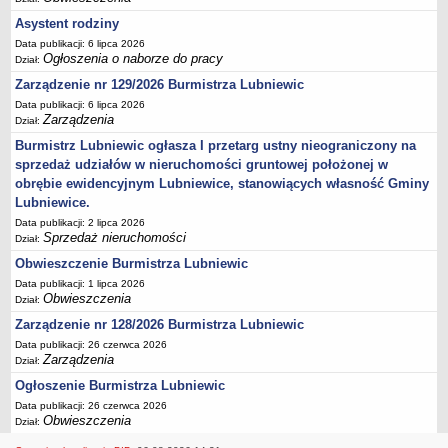
Ogłoszenia Burmistrza
Asystent rodziny
Opłaty i podatki
Data publikacji: 6 lipca 2026
Zagospodarowanie przestrzenne
Ogłoszenia o naborze do pracy
Dział:
Programy i inne zamierzenia
Zarządzenie nr 129/2026 Burmistrza Lubniewic
Data publikacji: 6 lipca 2026
Taryfy dla zbiorowego zaopatrzenia w wodę i zbiorowego
Zarządzenia
Dział:
odprowadzania ścieków
Burmistrz Lubniewic ogłasza I przetarg ustny nieograniczony na
Raport o stanie gminy Lubniewice
sprzedaż udziałów w nieruchomości gruntowej położonej w
Zabytki gminne
obrębie ewidencyjnym Lubniewice, stanowiących własność Gminy
PLANY, STUDIUM UWARUNKOWAŃ I KIERUNKÓW ZAGOSPODAROWANIA
Lubniewice.
PRZESTRZENNEGO
Data publikacji: 2 lipca 2026
Zagospodarowanie przestrzenne
Sprzedaż nieruchomości
Dział:
0_Studium
Obwieszczenie Burmistrza Lubniewic
Plan ogólny
Data publikacji: 1 lipca 2026
Obwieszczenia
Dział:
Plan ogólny - opiniowanie i uzgadnianie
Zarządzenie nr 128/2026 Burmistrza Lubniewic
Plan ogólny - Konsultacje społeczne
Data publikacji: 26 czerwca 2026
Zarządzenia
Dział:
MPZP.1_IV.11.98
Ogłoszenie Burmistrza Lubniewic
MPZP.2_XIV.105.2000
Data publikacji: 26 czerwca 2026
MPZP.3_XXIV.177.2001
Obwieszczenia
Dział:
MPZP.4_XXVII.234.2010