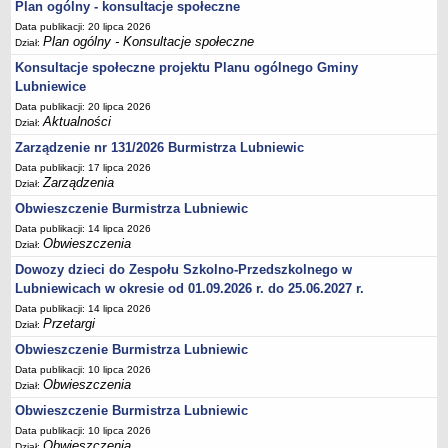
Plan ogólny - konsultacje społeczne
Umorzenia, odroczenia, raty
Data publikacji: 20 lipca 2026
Plan ogólny - Konsultacje społeczne
Dział:
Fundacje i Stowarzyszenia dofinansowane z JST
Konsultacje społeczne projektu Planu ogólnego Gminy
Pomoc publiczna
Lubniewice
Budżet obywatelski
Data publikacji: 20 lipca 2026
Aktualności
Dział:
Majątek jednostek podległych
Zarządzenie nr 131/2026 Burmistrza Lubniewic
Koszt wychowania przedszkolnego
Data publikacji: 17 lipca 2026
Stawki czynszów najmu lokali mieszkalnych
Zarządzenia
Dział:
PRZETARGI
Obwieszczenie Burmistrza Lubniewic
Zamówienia publiczne
Data publikacji: 14 lipca 2026
Obwieszczenia
Dział:
Sprzedaż mienia
Dowozy dzieci do Zespołu Szkolno-Przedszkolnego w
Sprzedaż nieruchomości
Lubniewicach w okresie od 01.09.2026 r. do 25.06.2027 r.
Zapytania ofertowe
Data publikacji: 14 lipca 2026
Przetargi
Dział:
Plan zamówień publicznych
Obwieszczenie Burmistrza Lubniewic
PRAWO LOKALNE
Data publikacji: 10 lipca 2026
Statut
Obwieszczenia
Dział:
Uchwały Rady Miejskiej
Obwieszczenie Burmistrza Lubniewic
Zarządzenia Burmistrza
Data publikacji: 10 lipca 2026
Obwieszczenia
Dział: