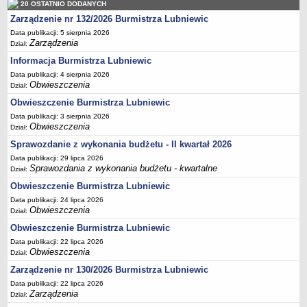
20 OSTATNIO DODANYCH
Terminy posiedzeń Komisji
Zarządzenie nr 132/2026 Burmistrza Lubniewic
Plan pracy Komisji Rewizyjnej
Data publikacji: 5 sierpnia 2026
Zarządzenia
Dział:
Plan pracy pozostałych Komisji
Informacja Burmistrza Lubniewic
Oświadczenia majątkowe
Data publikacji: 4 sierpnia 2026
Obwieszczenia
Interpelacje radnych wraz z odpowiedziami
Dział:
Obwieszczenie Burmistrza Lubniewic
Zapytania radnych wraz z odpowiedziami
Data publikacji: 3 sierpnia 2026
Apele
Obwieszczenia
Dział:
JEDNOSTKI ORGANIZACYJNE
Sprawozdanie z wykonania budżetu - II kwartał 2026
Biblioteka - Centrum Kultury
Data publikacji: 29 lipca 2026
Sprawozdania z wykonania budżetu - kwartalne
Zespół Szkolno-Przedszkolny
Dział:
Obwieszczenie Burmistrza Lubniewic
Miejsko-Gminny Ośrodek Pomocy Społecznej
Data publikacji: 24 lipca 2026
Zakład Gospodarki Komunalnej
Obwieszczenia
Dział:
Środowiskowy Dom Samopomocy
Obwieszczenie Burmistrza Lubniewic
MAJĄTEK I FINANSE
Data publikacji: 22 lipca 2026
Obwieszczenia
Budżet Gminy
Dział:
Zarządzenie nr 130/2026 Burmistrza Lubniewic
Majątek Gminy
Data publikacji: 22 lipca 2026
Sprawozdania z wykonania budżetu - kwartalne
Zarządzenia
Dział:
Sprawozdania z wykonania budżetu - półroczne, roczne