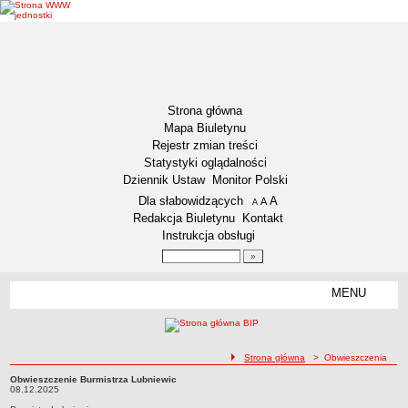
Strona główna
Mapa Biuletynu
Rejestr zmian treści
Statystyki oglądalności
Dziennik Ustaw
Monitor Polski
Menu dodatkowe
Dla słabowidzących
A
powiększ czcionkę
A
standardowy rozmiar czcionki
A
pomniejsz czcionkę
Redakcja Biuletynu
Kontakt
Instrukcja obsługi
Wyszukiwarka artykułów
Szukaj
MENU
Menu
DZIENNIKI URZĘDOWE
NASZA GMINA
Lokalizacja
ścieżka nawigacji
Strona główna
> Obwieszczenia
Zadania publiczne
Obwieszczenie Burmistrza Lubniewic
Obwieszczenie Burmistrza Lubniewic08.12.2025
08.12.2025
Związki i stowarzyszenia