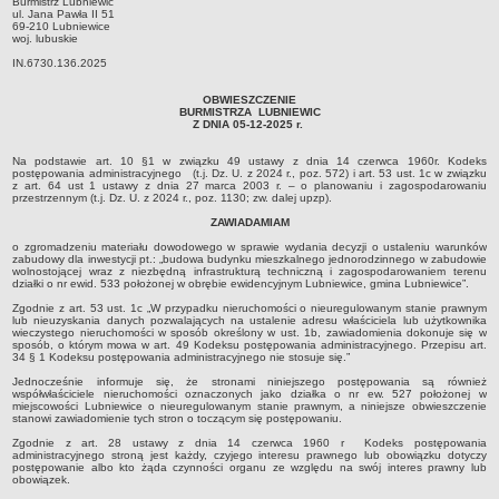
Burmistrz Lubniewic
ul. Jana Pawła II 51
Sołectwa
69-210 Lubniewice
woj. lubuskie
Współpraca zagraniczna
IN.6730.136.2025
Strategia rozwoju Gminy
OBWIESZCZENIE
AKTUALNOŚCI I OBWIESZCZENIA
BURMISTRZA LUBNIEWIC
Z DNIA 05-12-2025 r.
Aktualności
Obwieszczenia, ogłoszenia i komunikaty
Na podstawie art. 10 §1 w związku 49 ustawy z dnia 14 czerwca 1960r. Kodeks
postępowania administracyjnego (t.j. Dz. U. z 2024 r., poz. 572) i art. 53 ust. 1c w związku
KOMUNIKATY
z art. 64 ust 1 ustawy z dnia 27 marca 2003 r. – o planowaniu i zagospodarowaniu
przestrzennym (t.j. Dz. U. z 2024 r., poz. 1130; zw. dalej upzp).
Drogi
ZAWIADAMIAM
Energia elektryczna
o zgromadzeniu materiału dowodowego w sprawie wydania decyzji o ustaleniu warunków
zabudowy dla inwestycji pt.: „budowa budynku mieszkalnego jednorodzinnego w zabudowie
Meteorologiczne
wolnostojącej wraz z niezbędną infrastrukturą techniczną i zagospodarowaniem terenu
działki o nr ewid. 533 położonej w obrębie ewidencyjnym Lubniewice, gmina Lubniewice”.
Rozkłady jazdy autobusów
Zgodnie z art. 53 ust. 1c „W przypadku nieruchomości o nieuregulowanym stanie prawnym
lub nieuzyskania danych pozwalających na ustalenie adresu właściciela lub użytkownika
Wodociągi - ocena jakości wody
wieczystego nieruchomości w sposób określony w ust. 1b, zawiadomienia dokonuje się w
sposób, o którym mowa w art. 49 Kodeksu postępowania administracyjnego. Przepisu art.
KONKURSY
34 § 1 Kodeksu postępowania administracyjnego nie stosuje się.”
Ogłoszenia o konkursach
Jednocześnie informuje się, że stronami niniejszego postępowania są również
współwłaściciele nieruchomości oznaczonych jako działka o nr ew. 527 położonej w
URZĄD MIEJSKI
miejscowości Lubniewice o nieuregulowanym stanie prawnym, a niniejsze obwieszczenie
stanowi zawiadomienie tych stron o toczącym się postępowaniu.
Dane adresowe
Zgodnie z art. 28 ustawy z dnia 14 czerwca 1960 r Kodeks postępowania
Burmistrz Lubniewic
administracyjnego stroną jest każdy, czyjego interesu prawnego lub obowiązku dotyczy
postępowanie albo kto żąda czynności organu ze względu na swój interes prawny lub
Zastępca Burmistrza Lubniewic
obowiązek.