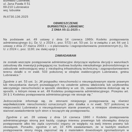
Burmistrz Lubniewic
ul. Jana Pawła II 51
Sołectwa
69-210 Lubniewice
woj. lubuskie
Współpraca zagraniczna
IN.6730.136.2025
Strategia rozwoju Gminy
OBWIESZCZENIE
BURMISTRZA LUBNIEWIC
AKTUALNOŚCI I OBWIESZCZENIA
Z DNIA 05-11-2025 r.
Aktualności
Na podstawie art. 49 ustawy z dnia 14 czerwca 1960r. Kodeks postępowania
Obwieszczenia, ogłoszenia i komunikaty
administracyjnego (t.j. Dz. U. z 2024 r., poz. 572) i art. 53 ust. 1c w związku z art. 64 ust 1
ustawy z dnia 27 marca 2003 r. – o planowaniu i zagospodarowaniu przestrzennym (t.j. Dz.
KOMUNIKATY
U. z 2024 r., poz. 1130; zw. dalej upzp )
Drogi
ZAWIADAMIAM
że zostało wszczęte postępowanie administracyjne dotyczące wydania decyzji o warunkach
Energia elektryczna
zabudowy dla inwestycji polegającej na: budowa budynku mieszkalnego jednorodzinnego w
zabudowie wolnostojącej wraz z niezbędną infrastrukturą techniczną i zagospodarowaniem
Meteorologiczne
terenu działki o nr ewid. 533 położonej w obrębie ewidencyjnym Lubniewice, gmina
Lubniewice.”
Rozkłady jazdy autobusów
Zgodnie z art. 53 ust. 1c „W przypadku nieruchomości o nieuregulowanym stanie prawnym
lub nieuzyskania danych pozwalających na ustalenie adresu właściciela lub użytkownika
Wodociągi - ocena jakości wody
wieczystego nieruchomości w sposób określony w ust. 1b, zawiadomienia dokonuje się w
sposób, o którym mowa w art. 49 Kodeksu postępowania administracyjnego. Przepisu art.
KONKURSY
34 § 1 Kodeksu postępowania administracyjnego nie stosuje się.”
Ogłoszenia o konkursach
Jednocześnie informuje się, że stronami niniejszego postępowania są również
współwłaściciele nieruchomości oznaczonych jako działka o nr ewid. 527 położonej w
URZĄD MIEJSKI
miejscowości Lubniewice o nieuregulowanym stanie prawnym, a niniejsze obwieszczenie
stanowi zawiadomienie tych stron o toczącym się postępowaniu.
Dane adresowe
Zgodnie z art. 28 ustawy z dnia 14 czerwca 1960 r Kodeks postępowania
Burmistrz Lubniewic
administracyjnego stroną jest każdy, czyjego interesu prawnego lub obowiązku dotyczy
postępowanie albo kto żąda czynności organu ze względu na swój interes prawny lub
Zastępca Burmistrza Lubniewic
obowiązek. Ponadto, zgodnie z art. 10 KPA zawiadamiam, że w każdym stadium
postępowania strony mogą zapoznać się z materiałem dowodowym zgromadzonym w