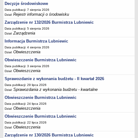
Decyzje środowiskowe
Terminy posiedzeń Komisji
Data publikacji: 7 sierpnia 2026
Plan pracy Komisji Rewizyjnej
Rejestr informacji o środowisku
Dział:
Zarządzenie nr 132/2026 Burmistrza Lubniewic
Plan pracy pozostałych Komisji
Data publikacji: 5 sierpnia 2026
Oświadczenia majątkowe
Zarządzenia
Dział:
Interpelacje radnych wraz z odpowiedziami
Informacja Burmistrza Lubniewic
Zapytania radnych wraz z odpowiedziami
Data publikacji: 4 sierpnia 2026
Obwieszczenia
Dział:
Apele
Obwieszczenie Burmistrza Lubniewic
JEDNOSTKI ORGANIZACYJNE
Data publikacji: 3 sierpnia 2026
Biblioteka - Centrum Kultury
Obwieszczenia
Dział:
Zespół Szkolno-Przedszkolny
Sprawozdanie z wykonania budżetu - II kwartał 2026
Miejsko-Gminny Ośrodek Pomocy Społecznej
Data publikacji: 29 lipca 2026
Sprawozdania z wykonania budżetu - kwartalne
Dział:
Zakład Gospodarki Komunalnej
Obwieszczenie Burmistrza Lubniewic
Środowiskowy Dom Samopomocy
Data publikacji: 24 lipca 2026
MAJĄTEK I FINANSE
Obwieszczenia
Dział:
Budżet Gminy
Obwieszczenie Burmistrza Lubniewic
Majątek Gminy
Data publikacji: 22 lipca 2026
Obwieszczenia
Dział:
Sprawozdania z wykonania budżetu - kwartalne
Zarządzenie nr 130/2026 Burmistrza Lubniewic
Sprawozdania z wykonania budżetu - półroczne, roczne