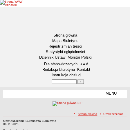
Strona główna
Mapa Biuletynu
Rejestr zmian treści
Statystyki oglądalności
Dziennik Ustaw
Monitor Polski
Menu dodatkowe
Dla słabowidzących
A
powiększ czcionkę
A
standardowy rozmiar czcionki
A
pomniejsz czcionkę
Redakcja Biuletynu
Kontakt
Instrukcja obsługi
Wyszukiwarka artykułów
Szukaj
MENU
Menu
DZIENNIKI URZĘDOWE
NASZA GMINA
Lokalizacja
ścieżka nawigacji
Strona główna
> Obwieszczenia
Zadania publiczne
Obwieszczenie Burmistrza Lubniewic
Obwieszczenie Burmistrza Lubniewic06.11.2025
06.11.2025
Związki i stowarzyszenia