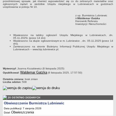
przedmiotowej sprawie, jak również wypowiedzieć się co do zebranych materiałów oraz
Sekretarz Gminy
zgłoszonych żądań w siedzibie Urzędu miejskiego w Lubniewicach w godzinach
urzędowania w pokoju Nr 10.
Skarbnik Gminy
Informacja turystyczna
z up. Burmistrza Lubniewic
/-/Waldemar Gatzka
Kierownik Referatu
Regulamin i schemat organizacyjny
Inwestycji i Nieruchomości
Przewodnik po urzędzie
Wywieszono na tablicy ogłoszeń Urzędu Miejskiego w Lubniewicach, dn.
Kodeks etyczny
05.11.2025r. (przez 14 dni)
Wywieszono na słupie ogłoszeniowym w m. Lubniewice , dn. 05.11.2025 (przez 14
Oświadczenia majątkowe
dni).
Zamieszczono na stronie Biuletynu Informacji Publicznej Urzędu Miejskiego w
Raporty
Lubniewicach – www.bip.lubniewice.pl.
RADA MIEJSKA
Dyżury Przewodniczącego Rady Miejskiej
Transmisja z obrad sesji
metryczka
Wytworzył:
Joanna Kozakiewicz (6 listopada 2025)
Waldemar Gatzka
Opublikował:
(6 listopada 2025, 17:57:50)
Zadania i uprawnienia
Ostatnia zmiana:
brak zmian
Skład Rady Miejskiej
Liczba odsłon:
508
Plan pracy Rady Miejskiej
Terminy posiedzeń Rady
20 OSTATNIO DODANYCH
Głosowania
Obwieszczenie Burmistrza Lubniewic
Protokoły z posiedzeń Rady Miejskiej
Data publikacji: 7 sierpnia 2026
Obwieszczenia
Dział:
Składy Komisji