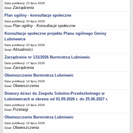
Data publikacji: 22 lipca 2026
Umorzenia, odroczenia, raty
Zarządzenia
Dział:
Fundacje i Stowarzyszenia dofinansowane z JST
Plan ogólny - konsultacje społeczne
Data publikacji: 20 lipca 2026
Pomoc publiczna
Plan ogólny - Konsultacje społeczne
Dział:
Budżet obywatelski
Konsultacje społeczne projektu Planu ogólnego Gminy
Majątek jednostek podległych
Lubniewice
Data publikacji: 20 lipca 2026
Koszt wychowania przedszkolnego
Aktualności
Dział:
Stawki czynszów najmu lokali mieszkalnych
Zarządzenie nr 131/2026 Burmistrza Lubniewic
PRZETARGI
Data publikacji: 17 lipca 2026
Zamówienia publiczne
Zarządzenia
Dział:
Sprzedaż mienia
Obwieszczenie Burmistrza Lubniewic
Data publikacji: 14 lipca 2026
Sprzedaż nieruchomości
Obwieszczenia
Dział:
Zapytania ofertowe
Dowozy dzieci do Zespołu Szkolno-Przedszkolnego w
Plan zamówień publicznych
Lubniewicach w okresie od 01.09.2026 r. do 25.06.2027 r.
PRAWO LOKALNE
Data publikacji: 14 lipca 2026
Przetargi
Dział:
Statut
Obwieszczenie Burmistrza Lubniewic
Uchwały Rady Miejskiej
Data publikacji: 10 lipca 2026
Zarządzenia Burmistrza
Obwieszczenia
Dział: