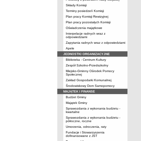
Składy Komisji
Terminy posiedzeń Komisji
Plan pracy Komisji Rewizyjnej
Plan pracy pozostałych Komisji
Oświadczenia majątkowe
Interpelacje radnych wraz z
odpowiedziami
Zapytania radnych wraz z odpowiedziami
Apele
JEDNOSTKI ORGANIZACYJNE
Biblioteka - Centrum Kultury
Zespół Szkolno-Przedszkolny
Miejsko-Gminny Ośrodek Pomocy
Społecznej
Zakład Gospodarki Komunalnej
Środowiskowy Dom Samopomocy
MAJĄTEK I FINANSE
Budżet Gminy
Majątek Gminy
Sprawozdania z wykonania budżetu -
kwartalne
Sprawozdania z wykonania budżetu -
półroczne, roczne
Umorzenia, odroczenia, raty
Fundacje i Stowarzyszenia
dofinansowane z JST