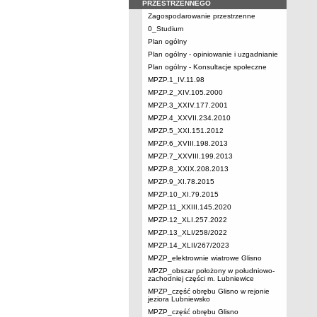
PRZESTRZENNEGO
Zagospodarowanie przestrzenne
0_Studium
Plan ogólny
Plan ogólny - opiniowanie i uzgadnianie
Plan ogólny - Konsultacje społeczne
MPZP.1_IV.11.98
MPZP.2_XIV.105.2000
MPZP.3_XXIV.177.2001
MPZP.4_XXVII.234.2010
MPZP.5_XXI.151.2012
MPZP.6_XVIII.198.2013
MPZP.7_XXVIII.199.2013
MPZP.8_XXIX.208.2013
MPZP.9_XI.78.2015
MPZP.10_XI.79.2015
MPZP.11_XXIII.145.2020
MPZP.12_XLI.257.2022
MPZP.13_XLI/258/2022
MPZP.14_XLII/267/2023
MPZP_elektrownie wiatrowe Glisno
MPZP_obszar położony w południowo-
zachodniej części m. Lubniewice
MPZP_część obrębu Glisno w rejonie
jeziora Lubniewsko
MPZP_część obrębu Glisno