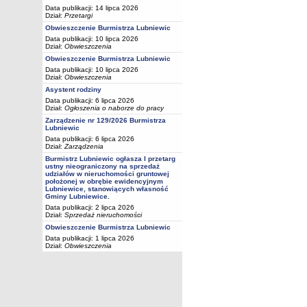
Data publikacji: 14 lipca 2026
Dział:
Przetargi
Obwieszczenie Burmistrza Lubniewic
Data publikacji: 10 lipca 2026
Dział:
Obwieszczenia
Obwieszczenie Burmistrza Lubniewic
Data publikacji: 10 lipca 2026
Dział:
Obwieszczenia
Asystent rodziny
Data publikacji: 6 lipca 2026
Dział:
Ogłoszenia o naborze do pracy
Zarządzenie nr 129/2026 Burmistrza
Lubniewic
Data publikacji: 6 lipca 2026
Dział:
Zarządzenia
Burmistrz Lubniewic ogłasza I przetarg
ustny nieograniczony na sprzedaż
udziałów w nieruchomości gruntowej
położonej w obrębie ewidencyjnym
Lubniewice, stanowiących własność
Gminy Lubniewice.
Data publikacji: 2 lipca 2026
Dział:
Sprzedaż nieruchomości
Obwieszczenie Burmistrza Lubniewic
Data publikacji: 1 lipca 2026
Dział:
Obwieszczenia