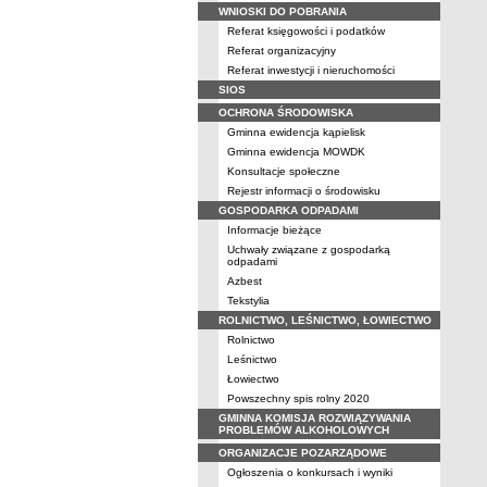
WNIOSKI DO POBRANIA
Referat księgowości i podatków
Referat organizacyjny
Referat inwestycji i nieruchomości
SIOS
OCHRONA ŚRODOWISKA
Gminna ewidencja kąpielisk
Gminna ewidencja MOWDK
Konsultacje społeczne
Rejestr informacji o środowisku
GOSPODARKA ODPADAMI
Informacje bieżące
Uchwały związane z gospodarką
odpadami
Azbest
Tekstylia
ROLNICTWO, LEŚNICTWO, ŁOWIECTWO
Rolnictwo
Leśnictwo
Łowiectwo
Powszechny spis rolny 2020
GMINNA KOMISJA ROZWIĄZYWANIA
PROBLEMÓW ALKOHOLOWYCH
ORGANIZACJE POZARZĄDOWE
Ogłoszenia o konkursach i wyniki