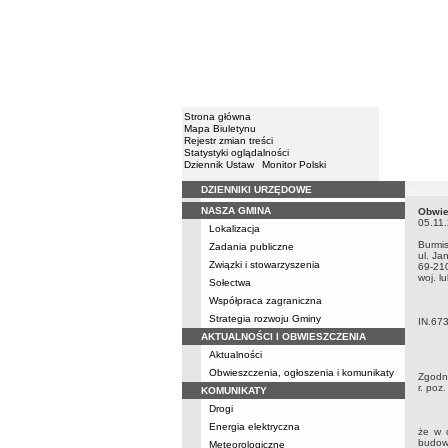
Strona główna
Mapa Biuletynu
Rejestr zmian treści
Statystyki oglądalności
Dziennik Ustaw
Monitor Polski
DZIENNIKI URZĘDOWE
Menu
NASZA GMINA
Obwie
Obwie
05.11
Lokalizacja
Burmis
Zadania publiczne
ul. Ja
Związki i stowarzyszenia
69-21
w
Sołectwa
Współpraca zagraniczna
Strategia rozwoju Gminy
IN.67
AKTUALNOŚCI I OBWIESZCZENIA
Aktualności
Obwieszczenia, ogłoszenia i komunikaty
Zgodni
r. poz
KOMUNIKATY
Drogi
Energia elektryczna
że w 
budow
Meteorologiczne