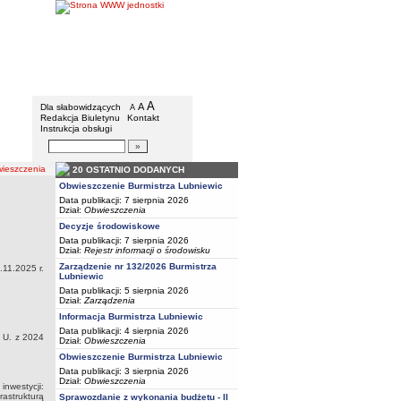
BIP - Urząd Miejski w Lubniewicach
Menu dodatkowe
A
powiększ czcionkę
A
standardowy rozmiar czcionki
Dla słabowidzących
A
pomniejsz czcionkę
Redakcja Biuletynu
Kontakt
Instrukcja obsługi
Wyszukiwarka artykułów
Szukaj
eszczenia
20 OSTATNIO DODANYCH
Obwieszczenie Burmistrza Lubniewic
Data publikacji: 7 sierpnia 2026
Dział:
Obwieszczenia
Decyzje środowiskowe
Data publikacji: 7 sierpnia 2026
Dział:
Rejestr informacji o środowisku
Zarządzenie nr 132/2026 Burmistrza
.11.2025 r.
Lubniewic
Data publikacji: 5 sierpnia 2026
Dział:
Zarządzenia
Informacja Burmistrza Lubniewic
Data publikacji: 4 sierpnia 2026
. U. z 2024
Dział:
Obwieszczenia
Obwieszczenie Burmistrza Lubniewic
Data publikacji: 3 sierpnia 2026
Dział:
Obwieszczenia
nwestycji:
astrukturą
Sprawozdanie z wykonania budżetu - II