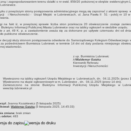
czną i zagospodarowaniem terenu działki o nr ewid. 859/20 położonej w obrębie ewidencyjnym 
 Lubniewice.
ązku z powyższym strony postępowania administracyjnego mogą się zapoznać z aktami sprawy w
tycji i Nieruchomości - Urząd Miejski w Lubniewicach, ul. Jana Pawła II 51 - pokój nr 10 w
owania.
gi na fakt iż, w powyższej sprawie liczba stron przekracza 20 obwieszczenie zostaje zamie
e Biuletynu Informacji Publicznej Miasta Lubniewice oraz na tablicy ogłoszeń w siedzibie urzędu.
ie z art. 49 K. p. a zawiadomienie uważa się za dokonane po upływie czternastu dni od dnia
iło publiczne obwieszczenie.
w decyzji służy stronom postępowania odwołanie do Samorządowego Kolegium Odwoławczego 
 za pośrednictwem Burmistrza Lubniewic w terminie 14 dni od daty podania niniejszego obwies
znej wiadomości.
z up. Burmistrza Lubniewic
/-/Waldemar Gatzka
Kierownik Referatu
Inwestycji i Nieruchomości
Wywieszono na tablicy ogłoszeń Urzędu Miejskiego w Lubniewicach, dn. 04.11.2025r. (przez 1
Wywieszono na słupie ogłoszeniowym w m. Lubniewice , dn. 04.11.2025 (przez 14 dni).
Zamieszczono na stronie Biuletynu Informacji Publicznej Urzędu Miejskiego w Lubn
www.bip.lubniewice.pl
czka
rzył:
Joanna Kozakiewicz (5 listopada 2025)
ikował:
Waldemar Gatzka
(5 listopada 2025, 14:45:33)
nia zmiana:
brak zmian
a odsłon:
483