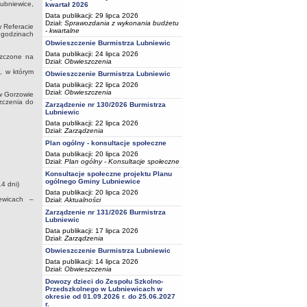
Lubniewice,
kwartał 2026
Data publikacji: 29 lipca 2026
Dział:
Sprawozdania z wykonania budżetu
 Referacie
- kwartalne
 godzinach
Obwieszczenie Burmistrza Lubniewic
Data publikacji: 24 lipca 2026
szczone na
Dział:
Obwieszczenia
, w którym
Obwieszczenie Burmistrza Lubniewic
Data publikacji: 22 lipca 2026
Dział:
Obwieszczenia
w Gorzowie
zczenia do
Zarządzenie nr 130/2026 Burmistrza
Lubniewic
Data publikacji: 22 lipca 2026
Dział:
Zarządzenia
Plan ogólny - konsultacje społeczne
Data publikacji: 20 lipca 2026
Dział:
Plan ogólny - Konsultacje społeczne
Konsultacje społeczne projektu Planu
ogólnego Gminy Lubniewice
4 dni)
Data publikacji: 20 lipca 2026
iewicach –
Dział:
Aktualności
Zarządzenie nr 131/2026 Burmistrza
Lubniewic
Data publikacji: 17 lipca 2026
Dział:
Zarządzenia
Obwieszczenie Burmistrza Lubniewic
Data publikacji: 14 lipca 2026
Dział:
Obwieszczenia
Dowozy dzieci do Zespołu Szkolno-
Przedszkolnego w Lubniewicach w
okresie od 01.09.2026 r. do 25.06.2027
r.