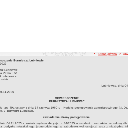
ścieżka nawigacji
Strona główna
> Obwi
szczenie Burmistrza Lubniewic
szczenie Burmistrza Lubniewic05.11.2025
.2025
trz Lubniewic
na Pawła II 51
0 Lubniewice
oj. lubuskie
Lubniewice, dnia 04
30.84.2025
OBWIESZCZENIE
BURMISTRZA LUBNIEWIC
e art. 49a ustawy z dnia 14 czerwca 1960 r. – Kodeks postępowania administracyjnego (t.j. Dz
. 572) Burmistrz Lubniewic,
zawiadamia strony postępowania,
dniu 04.11.2025 r. została wydana decyzja nr 84/2025 o ustaleniu warunków zabudowy dla i
a budynku mieszkalnego jednorodzinnego w zabudowie wolnostojącej wraz z niezbędną infr