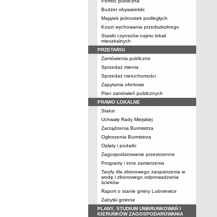
Pomoc publiczna
Budżet obywatelski
Majątek jednostek podległych
Koszt wychowania przedszkolnego
Stawki czynszów najmu lokali
mieszkalnych
PRZETARGI
Zamówienia publiczne
Sprzedaż mienia
Sprzedaż nieruchomości
Zapytania ofertowe
Plan zamówień publicznych
PRAWO LOKALNE
Statut
Uchwały Rady Miejskiej
Zarządzenia Burmistrza
Ogłoszenia Burmistrza
Opłaty i podatki
Zagospodarowanie przestrzenne
Programy i inne zamierzenia
Taryfy dla zbiorowego zaopatrzenia w
wodę i zbiorowego odprowadzania
ścieków
Raport o stanie gminy Lubniewice
Zabytki gminne
PLANY, STUDIUM UWARUNKOWAŃ I
KIERUNKÓW ZAGOSPODAROWANIA