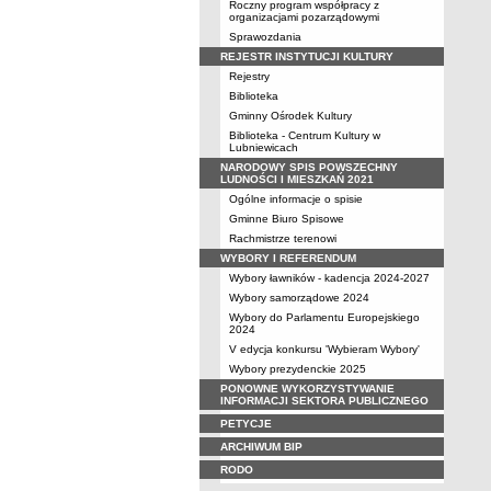
Roczny program współpracy z
organizacjami pozarządowymi
Sprawozdania
REJESTR INSTYTUCJI KULTURY
Rejestry
Biblioteka
Gminny Ośrodek Kultury
Biblioteka - Centrum Kultury w
Lubniewicach
NARODOWY SPIS POWSZECHNY
LUDNOŚCI I MIESZKAŃ 2021
Ogólne informacje o spisie
Gminne Biuro Spisowe
Rachmistrze terenowi
WYBORY I REFERENDUM
Wybory ławników - kadencja 2024-2027
Wybory samorządowe 2024
Wybory do Parlamentu Europejskiego
2024
V edycja konkursu 'Wybieram Wybory'
Wybory prezydenckie 2025
PONOWNE WYKORZYSTYWANIE
INFORMACJI SEKTORA PUBLICZNEGO
PETYCJE
ARCHIWUM BIP
RODO