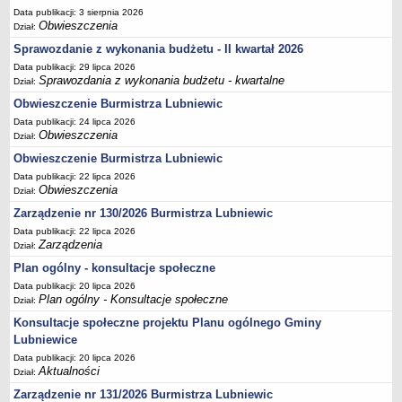
Data publikacji: 3 sierpnia 2026
Terminy posiedzeń Komisji
Obwieszczenia
Dział:
Plan pracy Komisji Rewizyjnej
Sprawozdanie z wykonania budżetu - II kwartał 2026
Plan pracy pozostałych Komisji
Data publikacji: 29 lipca 2026
Sprawozdania z wykonania budżetu - kwartalne
Dział:
Oświadczenia majątkowe
Obwieszczenie Burmistrza Lubniewic
Interpelacje radnych wraz z odpowiedziami
Data publikacji: 24 lipca 2026
Zapytania radnych wraz z odpowiedziami
Obwieszczenia
Dział:
Obwieszczenie Burmistrza Lubniewic
Apele
Data publikacji: 22 lipca 2026
JEDNOSTKI ORGANIZACYJNE
Obwieszczenia
Dział:
Biblioteka - Centrum Kultury
Zarządzenie nr 130/2026 Burmistrza Lubniewic
Zespół Szkolno-Przedszkolny
Data publikacji: 22 lipca 2026
Miejsko-Gminny Ośrodek Pomocy Społecznej
Zarządzenia
Dział:
Plan ogólny - konsultacje społeczne
Zakład Gospodarki Komunalnej
Data publikacji: 20 lipca 2026
Środowiskowy Dom Samopomocy
Plan ogólny - Konsultacje społeczne
Dział:
MAJĄTEK I FINANSE
Konsultacje społeczne projektu Planu ogólnego Gminy
Budżet Gminy
Lubniewice
Majątek Gminy
Data publikacji: 20 lipca 2026
Aktualności
Dział:
Sprawozdania z wykonania budżetu - kwartalne
Zarządzenie nr 131/2026 Burmistrza Lubniewic
Sprawozdania z wykonania budżetu - półroczne, roczne