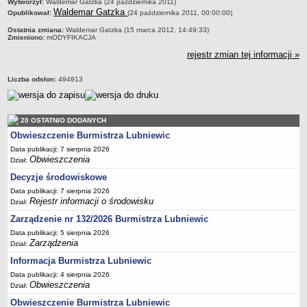
metryczka
Wytworzył:
Waldemar Gatzka (24 października 2011)
Sekretarz Gminy
Waldemar Gatzka
Opublikował:
(24 października 2011, 00:00:00)
Skarbnik Gminy
Ostatnia zmiana:
Waldemar Gatzka (15 marca 2012, 14:49:33)
Zmieniono:
mODYFIKACJA
Informacja turystyczna
rejestr zmian tej informacji »
Regulamin i schemat organizacyjny
Przewodnik po urzędzie
Liczba odsłon:
494913
Kodeks etyczny
Oświadczenia majątkowe
20 OSTATNIO DODANYCH
Raporty
Obwieszczenie Burmistrza Lubniewic
RADA MIEJSKA
Data publikacji: 7 sierpnia 2026
Obwieszczenia
Dyżury Przewodniczącego Rady Miejskiej
Dział:
Decyzje środowiskowe
Transmisja z obrad sesji
Data publikacji: 7 sierpnia 2026
Zadania i uprawnienia
Rejestr informacji o środowisku
Dział:
Skład Rady Miejskiej
Zarządzenie nr 132/2026 Burmistrza Lubniewic
Plan pracy Rady Miejskiej
Data publikacji: 5 sierpnia 2026
Zarządzenia
Dział:
Terminy posiedzeń Rady
Informacja Burmistrza Lubniewic
Głosowania
Data publikacji: 4 sierpnia 2026
Obwieszczenia
Protokoły z posiedzeń Rady Miejskiej
Dział:
Obwieszczenie Burmistrza Lubniewic
Składy Komisji