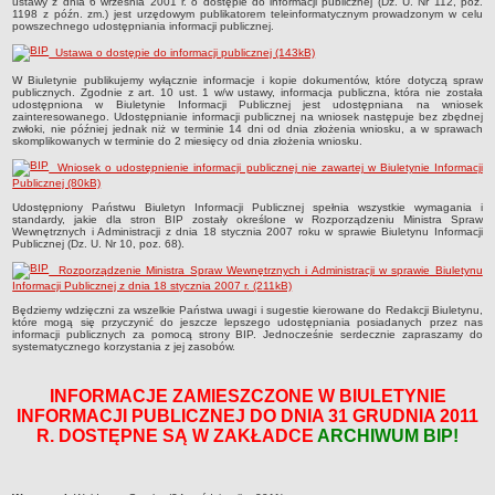
ustawy z dnia 6 września 2001 r. o dostępie do informacji publicznej (Dz. U. Nr 112, poz.
1198 z późn. zm.) jest urzędowym publikatorem teleinformatycznym prowadzonym w celu
Sołectwa
powszechnego udostępniania informacji publicznej.
Współpraca zagraniczna
Ustawa o dostępie do informacji publicznej (143kB)
Strategia rozwoju Gminy
W Biuletynie publikujemy wyłącznie informacje i kopie dokumentów, które dotyczą spraw
publicznych. Zgodnie z art. 10 ust. 1 w/w ustawy, informacja publiczna, która nie została
udostępniona w Biuletynie Informacji Publicznej jest udostępniana na wniosek
AKTUALNOŚCI I OBWIESZCZENIA
zainteresowanego. Udostępnianie informacji publicznej na wniosek następuje bez zbędnej
Aktualności
zwłoki, nie później jednak niż w terminie 14 dni od dnia złożenia wniosku, a w sprawach
skomplikowanych w terminie do 2 miesięcy od dnia złożenia wniosku.
Obwieszczenia, ogłoszenia i komunikaty
Wniosek o udostępnienie informacji publicznej nie zawartej w Biuletynie Informacji
KOMUNIKATY
Publicznej (80kB)
Drogi
Udostępniony Państwu Biuletyn Informacji Publicznej spełnia wszystkie wymagania i
standardy, jakie dla stron BIP zostały określone w Rozporządzeniu Ministra Spraw
Wewnętrznych i Administracji z dnia 18 stycznia 2007 roku w sprawie Biuletynu Informacji
Energia elektryczna
Publicznej (Dz. U. Nr 10, poz. 68).
Meteorologiczne
Rozporządzenie Ministra Spraw Wewnętrznych i Administracji w sprawie Biuletynu
Informacji Publicznej z dnia 18 stycznia 2007 r. (211kB)
Rozkłady jazdy autobusów
Będziemy wdzięczni za wszelkie Państwa uwagi i sugestie kierowane do Redakcji Biuletynu,
Wodociągi - ocena jakości wody
które mogą się przyczynić do jeszcze lepszego udostępniania posiadanych przez nas
informacji publicznych za pomocą strony BIP. Jednocześnie serdecznie zapraszamy do
KONKURSY
systematycznego korzystania z jej zasobów.
Ogłoszenia o konkursach
INFORMACJE ZAMIESZCZONE W BIULETYNIE
URZĄD MIEJSKI
INFORMACJI PUBLICZNEJ DO DNIA 31 GRUDNIA 2011
Dane adresowe
R. DOSTĘPNE SĄ W ZAKŁADCE
ARCHIWUM BIP!
Burmistrz Lubniewic
Zastępca Burmistrza Lubniewic