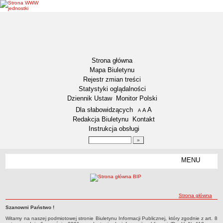
Strona główna
Mapa Biuletynu
Rejestr zmian treści
Statystyki oglądalności
Dziennik Ustaw
Monitor Polski
Menu dodatkowe
Dla słabowidzących
A
powiększ czcionkę
A
standardowy rozmiar czcionki
A
pomniejsz czcionkę
Redakcja Biuletynu
Kontakt
Instrukcja obsługi
Wyszukiwarka artykułów
Szukaj
MENU
Menu
DZIENNIKI URZĘDOWE
NASZA GMINA
Lokalizacja
ścieżka nawigacji
Strona główna
Zadania publiczne
Szanowni Państwo !
Strona główna
Strona główna
Witamy na naszej podmiotowej stronie Biuletynu Informacji Publicznej, który zgodnie z art. 8
Związki i stowarzyszenia