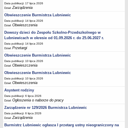
Data publikacji: 17 lipca 2026
Umorzenia, odroczenia, raty
Zarządzenia
Dział:
Fundacje i Stowarzyszenia dofinansowane z JST
Obwieszczenie Burmistrza Lubniewic
Data publikacji: 14 lipca 2026
Pomoc publiczna
Obwieszczenia
Dział:
Budżet obywatelski
Dowozy dzieci do Zespołu Szkolno-Przedszkolnego w
Majątek jednostek podległych
Lubniewicach w okresie od 01.09.2026 r. do 25.06.2027 r.
Data publikacji: 14 lipca 2026
Koszt wychowania przedszkolnego
Przetargi
Dział:
Stawki czynszów najmu lokali mieszkalnych
Obwieszczenie Burmistrza Lubniewic
PRZETARGI
Data publikacji: 10 lipca 2026
Zamówienia publiczne
Obwieszczenia
Dział:
Sprzedaż mienia
Obwieszczenie Burmistrza Lubniewic
Data publikacji: 10 lipca 2026
Sprzedaż nieruchomości
Obwieszczenia
Dział:
Zapytania ofertowe
Asystent rodziny
Plan zamówień publicznych
Data publikacji: 6 lipca 2026
Ogłoszenia o naborze do pracy
PRAWO LOKALNE
Dział:
Statut
Zarządzenie nr 129/2026 Burmistrza Lubniewic
Data publikacji: 6 lipca 2026
Uchwały Rady Miejskiej
Zarządzenia
Dział:
Zarządzenia Burmistrza
Burmistrz Lubniewic ogłasza I przetarg ustny nieograniczony na