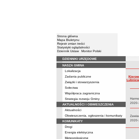
Strona główna
Mapa Biuletynu
Rejestr zmian treści
Statystyki oglądalności
Dziennik Ustaw
Monitor Polski
DZIENNIKI URZĘDOWE
Menu
NASZA GMINA
Rejestr 
Lokalizacja
Zadania publiczne
Kierow
Lubniewi
Związki i stowarzyszenia
Sołectwa
Współpraca zagraniczna
Harm
Strategia rozwoju Gminy
Data:
2020-
AKTUALNOŚCI I OBWIESZCZENIA
Aktualności
Obwieszczenia, ogłoszenia i komunikaty
Zawiad
Data:
2020-
KOMUNIKATY
Drogi
Energia elektryczna
Meteorologiczne