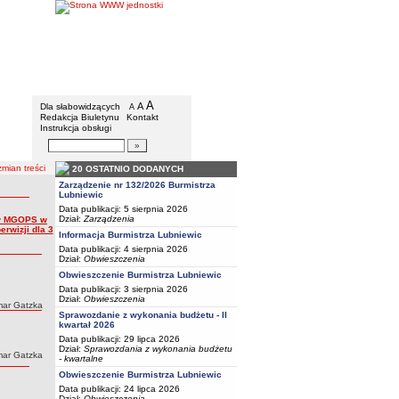
BIP - Urząd Miejski w Lubniewicach
Menu dodatkowe
A
powiększ czcionkę
A
standardowy rozmiar czcionki
Dla słabowidzących
A
pomniejsz czcionkę
Redakcja Biuletynu
Kontakt
Instrukcja obsługi
Wyszukiwarka artykułów
Szukaj
mian treści
20 OSTATNIO DODANYCH
Zarządzenie nr 132/2026 Burmistrza
Lubniewic
Data publikacji: 5 sierpnia 2026
Dział:
Zarządzenia
 w MGOPS w
rwizji dla 3
Informacja Burmistrza Lubniewic
Data publikacji: 4 sierpnia 2026
Dział:
Obwieszczenia
Obwieszczenie Burmistrza Lubniewic
Data publikacji: 3 sierpnia 2026
Dział:
Obwieszczenia
ar Gatzka
Sprawozdanie z wykonania budżetu - II
kwartał 2026
Data publikacji: 29 lipca 2026
Dział:
Sprawozdania z wykonania budżetu
ar Gatzka
- kwartalne
Obwieszczenie Burmistrza Lubniewic
Data publikacji: 24 lipca 2026
Dział:
Obwieszczenia