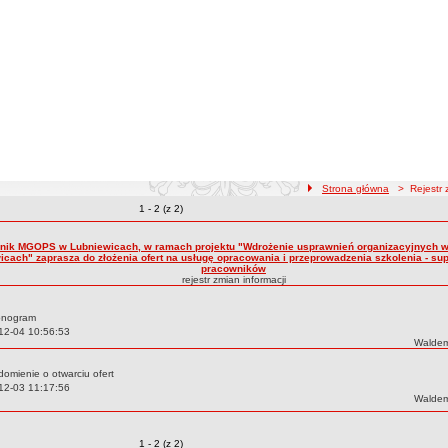
ścieżka nawigacji
Strona główna
> Rejestr z
Zmiany o pozycjach
1 - 2 (z 2)
zmian treści
nik MGOPS w Lubniewicach, w ramach projektu "Wdrożenie usprawnień organizacyjnych
cach" zaprasza do złożenia ofert na usługę opracowania i przeprowadzenia szkolenia - supe
pracowników
rejestr zmian informacji
onogram
12-04 10:56:53
Autor:
Waldem
omienie o otwarciu ofert
12-03 11:17:56
Autor:
Waldem
Zmiany o pozycjach
1 - 2 (z 2)