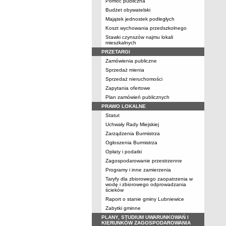
Pomoc publiczna
Budżet obywatelski
Majątek jednostek podległych
Koszt wychowania przedszkolnego
Stawki czynszów najmu lokali
mieszkalnych
PRZETARGI
Zamówienia publiczne
Sprzedaż mienia
Sprzedaż nieruchomości
Zapytania ofertowe
Plan zamówień publicznych
PRAWO LOKALNE
Statut
Uchwały Rady Miejskiej
Zarządzenia Burmistrza
Ogłoszenia Burmistrza
Opłaty i podatki
Zagospodarowanie przestrzenne
Programy i inne zamierzenia
Taryfy dla zbiorowego zaopatrzenia w
wodę i zbiorowego odprowadzania
ścieków
Raport o stanie gminy Lubniewice
Zabytki gminne
PLANY, STUDIUM UWARUNKOWAŃ I
KIERUNKÓW ZAGOSPODAROWANIA