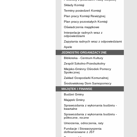
Składy Komisji
Terminy posiedzeń Komisji
Plan pracy Komisji Rewizyjnej
Plan pracy pozostałych Komisji
Oświadczenia majątkowe
Interpelacje radnych wraz z
odpowiedziami
Zapytania radnych wraz z odpowiedziami
Apele
JEDNOSTKI ORGANIZACYJNE
Biblioteka - Centrum Kultury
Zespół Szkolno-Przedszkolny
Miejsko-Gminny Ośrodek Pomocy
Społecznej
Zakład Gospodarki Komunalnej
Środowiskowy Dom Samopomocy
MAJĄTEK I FINANSE
Budżet Gminy
Majątek Gminy
Sprawozdania z wykonania budżetu -
kwartalne
Sprawozdania z wykonania budżetu -
półroczne, roczne
Umorzenia, odroczenia, raty
Fundacje i Stowarzyszenia
dofinansowane z JST