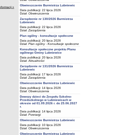
Obwieszczenie Burmistrza Lubniewic
nformacji »
Data publikacji: 22 lipca 2026
Dział:
Obwieszczenia
Zarządzenie nr 130/2026 Burmistrza
Lubniewic
Data publikacji: 22 lipca 2026
Dział:
Zarządzenia
Plan ogólny - konsultacje społeczne
Data publikacji: 20 lipca 2026
Dział:
Plan ogólny - Konsultacje społeczne
Konsultacje społeczne projektu Planu
ogólnego Gminy Lubniewice
Data publikacji: 20 lipca 2026
Dział:
Aktualności
Zarządzenie nr 131/2026 Burmistrza
Lubniewic
Data publikacji: 17 lipca 2026
Dział:
Zarządzenia
Obwieszczenie Burmistrza Lubniewic
Data publikacji: 14 lipca 2026
Dział:
Obwieszczenia
Dowozy dzieci do Zespołu Szkolno-
Przedszkolnego w Lubniewicach w
okresie od 01.09.2026 r. do 25.06.2027
r.
Data publikacji: 14 lipca 2026
Dział:
Przetargi
Obwieszczenie Burmistrza Lubniewic
Data publikacji: 10 lipca 2026
Dział:
Obwieszczenia
Obwieszczenie Burmistrza Lubniewic