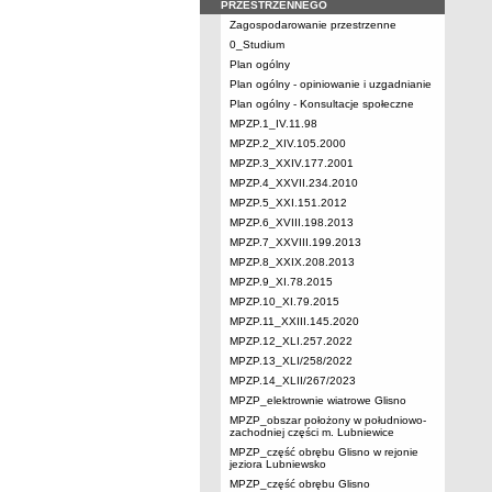
PRZESTRZENNEGO
Zagospodarowanie przestrzenne
0_Studium
Plan ogólny
Plan ogólny - opiniowanie i uzgadnianie
Plan ogólny - Konsultacje społeczne
MPZP.1_IV.11.98
MPZP.2_XIV.105.2000
MPZP.3_XXIV.177.2001
MPZP.4_XXVII.234.2010
MPZP.5_XXI.151.2012
MPZP.6_XVIII.198.2013
MPZP.7_XXVIII.199.2013
MPZP.8_XXIX.208.2013
MPZP.9_XI.78.2015
MPZP.10_XI.79.2015
MPZP.11_XXIII.145.2020
MPZP.12_XLI.257.2022
MPZP.13_XLI/258/2022
MPZP.14_XLII/267/2023
MPZP_elektrownie wiatrowe Glisno
MPZP_obszar położony w południowo-
zachodniej części m. Lubniewice
MPZP_część obrębu Glisno w rejonie
jeziora Lubniewsko
MPZP_część obrębu Glisno