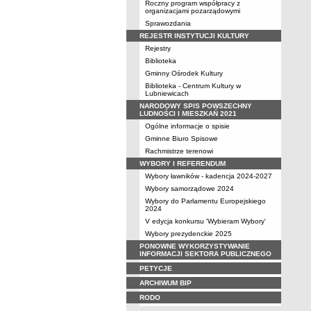
Roczny program współpracy z
organizacjami pozarządowymi
Sprawozdania
REJESTR INSTYTUCJI KULTURY
Rejestry
Biblioteka
Gminny Ośrodek Kultury
Biblioteka - Centrum Kultury w
Lubniewicach
NARODOWY SPIS POWSZECHNY
LUDNOŚCI I MIESZKAŃ 2021
Ogólne informacje o spisie
Gminne Biuro Spisowe
Rachmistrze terenowi
WYBORY I REFERENDUM
Wybory ławników - kadencja 2024-2027
Wybory samorządowe 2024
Wybory do Parlamentu Europejskiego
2024
V edycja konkursu 'Wybieram Wybory'
Wybory prezydenckie 2025
PONOWNE WYKORZYSTYWANIE
INFORMACJI SEKTORA PUBLICZNEGO
PETYCJE
ARCHIWUM BIP
RODO