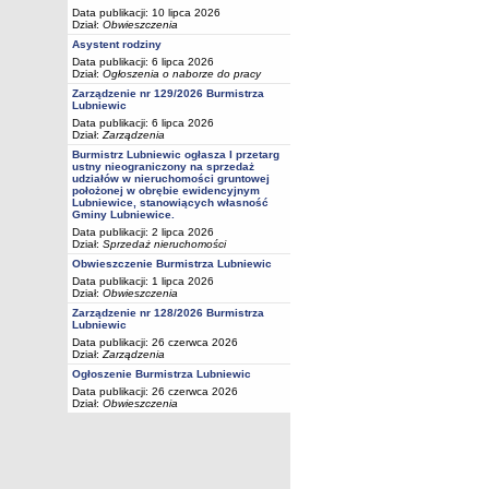
Data publikacji: 10 lipca 2026
Dział:
Obwieszczenia
Asystent rodziny
Data publikacji: 6 lipca 2026
Dział:
Ogłoszenia o naborze do pracy
Zarządzenie nr 129/2026 Burmistrza
Lubniewic
Data publikacji: 6 lipca 2026
Dział:
Zarządzenia
Burmistrz Lubniewic ogłasza I przetarg
ustny nieograniczony na sprzedaż
udziałów w nieruchomości gruntowej
położonej w obrębie ewidencyjnym
Lubniewice, stanowiących własność
Gminy Lubniewice.
Data publikacji: 2 lipca 2026
Dział:
Sprzedaż nieruchomości
Obwieszczenie Burmistrza Lubniewic
Data publikacji: 1 lipca 2026
Dział:
Obwieszczenia
Zarządzenie nr 128/2026 Burmistrza
Lubniewic
Data publikacji: 26 czerwca 2026
Dział:
Zarządzenia
Ogłoszenie Burmistrza Lubniewic
Data publikacji: 26 czerwca 2026
Dział:
Obwieszczenia