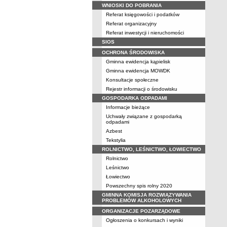
WNIOSKI DO POBRANIA
Referat księgowości i podatków
Referat organizacyjny
Referat inwestycji i nieruchomości
SIOS
OCHRONA ŚRODOWISKA
Gminna ewidencja kąpielisk
Gminna ewidencja MOWDK
Konsultacje społeczne
Rejestr informacji o środowisku
GOSPODARKA ODPADAMI
Informacje bieżące
Uchwały związane z gospodarką
odpadami
Azbest
Tekstylia
ROLNICTWO, LEŚNICTWO, ŁOWIECTWO
Rolnictwo
Leśnictwo
Łowiectwo
Powszechny spis rolny 2020
GMINNA KOMISJA ROZWIĄZYWANIA
PROBLEMÓW ALKOHOLOWYCH
ORGANIZACJE POZARZĄDOWE
Ogłoszenia o konkursach i wyniki