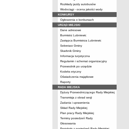
Rozkłady jazdy autobusów
Wodociągi - ocena jakości wody
KONKURSY
Ogłoszenia o konkursach
URZĄD MIEJSKI
Dane adresowe
Burmistrz Lubniewic
Zastępca Burmistrza Lubniewic
Sekretarz Gminy
Skarbnik Gminy
Informacja turystyczna
Regulamin i schemat organizacyjny
Przewodnik po urzędzie
Kodeks etyczny
Oświadczenia majątkowe
Raporty
RADA MIEJSKA
Dyżury Przewodniczącego Rady Miejskiej
Transmisja z obrad sesji
Zadania i uprawnienia
Skład Rady Miejskiej
Plan pracy Rady Miejskiej
Terminy posiedzeń Rady
Głosowania
Protokoły z posiedzeń Rady Miejskiej