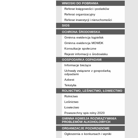
WNIOSKI DO POBRANIA
Referat księgowości i podatków
Referat organizacyjny
Referat inwestycji i nieruchomości
SIOS
OCHRONA ŚRODOWISKA
Gminna ewidencja kąpielisk
Gminna ewidencja MOWDK
Konsultacje społeczne
Rejestr informacji o środowisku
GOSPODARKA ODPADAMI
Informacje bieżące
Uchwały związane z gospodarką
odpadami
Azbest
Tekstylia
ROLNICTWO, LEŚNICTWO, ŁOWIECTWO
Rolnictwo
Leśnictwo
Łowiectwo
Powszechny spis rolny 2020
GMINNA KOMISJA ROZWIĄZYWANIA
PROBLEMÓW ALKOHOLOWYCH
ORGANIZACJE POZARZĄDOWE
Ogłoszenia o konkursach i wyniki