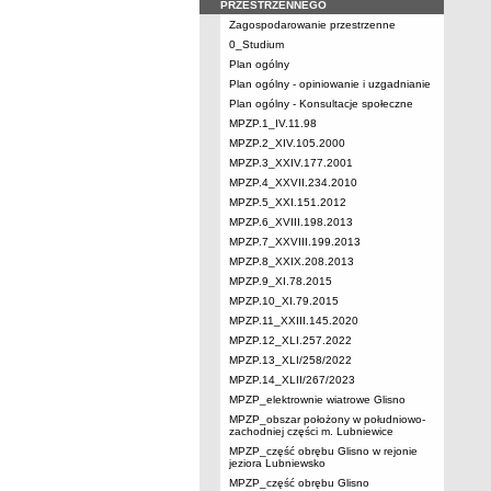
PRZESTRZENNEGO
Zagospodarowanie przestrzenne
0_Studium
Plan ogólny
Plan ogólny - opiniowanie i uzgadnianie
Plan ogólny - Konsultacje społeczne
MPZP.1_IV.11.98
MPZP.2_XIV.105.2000
MPZP.3_XXIV.177.2001
MPZP.4_XXVII.234.2010
MPZP.5_XXI.151.2012
MPZP.6_XVIII.198.2013
MPZP.7_XXVIII.199.2013
MPZP.8_XXIX.208.2013
MPZP.9_XI.78.2015
MPZP.10_XI.79.2015
MPZP.11_XXIII.145.2020
MPZP.12_XLI.257.2022
MPZP.13_XLI/258/2022
MPZP.14_XLII/267/2023
MPZP_elektrownie wiatrowe Glisno
MPZP_obszar położony w południowo-
zachodniej części m. Lubniewice
MPZP_część obrębu Glisno w rejonie
jeziora Lubniewsko
MPZP_część obrębu Glisno