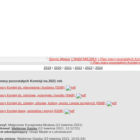
ścieżka nawigacji
Strona główna
> RADA MIEJSKA
> Plan pracy pozostałych Kom
> Plan pracy pozostałych Komisji 
2019
|
2020
|
2021
|
2022
|
2023
|
2024
pracy pozostałych Komisji na 2021 rok
racy Komisji ds. planowania i budżetu (32kB)
racy Komisji ds. rolnictwa, przemysłu i handlu (34kB)
racy Komisji ds. oświaty, zdrowia, kultury, sportu i spraw socjalnych (36kB)
racy Komisji skarg, wniosków i petycji (32kB)
czka
rzył:
Małgorzata Kuzajewska-Moskwa (12 kwietnia 2021)
ikował:
Waldemar Gatzka
(12 kwietnia 2021, 12:12:51)
ot udostępniający:
Urząd Miejski w Lubniewicach
nia zmiana:
Waldemar Gatzka (15 kwietnia 2021, 10:01:04)