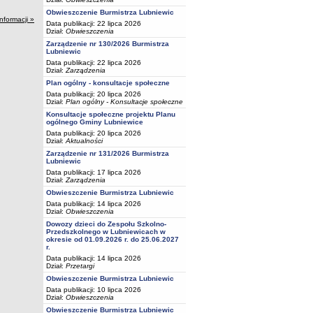
Obwieszczenie Burmistrza Lubniewic
informacji »
Data publikacji: 22 lipca 2026
Dział:
Obwieszczenia
Zarządzenie nr 130/2026 Burmistrza
Lubniewic
Data publikacji: 22 lipca 2026
Dział:
Zarządzenia
Plan ogólny - konsultacje społeczne
Data publikacji: 20 lipca 2026
Dział:
Plan ogólny - Konsultacje społeczne
Konsultacje społeczne projektu Planu
ogólnego Gminy Lubniewice
Data publikacji: 20 lipca 2026
Dział:
Aktualności
Zarządzenie nr 131/2026 Burmistrza
Lubniewic
Data publikacji: 17 lipca 2026
Dział:
Zarządzenia
Obwieszczenie Burmistrza Lubniewic
Data publikacji: 14 lipca 2026
Dział:
Obwieszczenia
Dowozy dzieci do Zespołu Szkolno-
Przedszkolnego w Lubniewicach w
okresie od 01.09.2026 r. do 25.06.2027
r.
Data publikacji: 14 lipca 2026
Dział:
Przetargi
Obwieszczenie Burmistrza Lubniewic
Data publikacji: 10 lipca 2026
Dział:
Obwieszczenia
Obwieszczenie Burmistrza Lubniewic