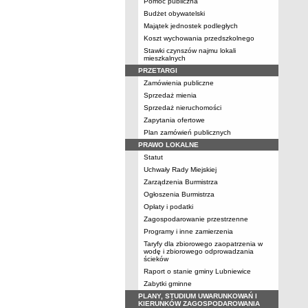
Pomoc publiczna
Budżet obywatelski
Majątek jednostek podległych
Koszt wychowania przedszkolnego
Stawki czynszów najmu lokali
mieszkalnych
PRZETARGI
Zamówienia publiczne
Sprzedaż mienia
Sprzedaż nieruchomości
Zapytania ofertowe
Plan zamówień publicznych
PRAWO LOKALNE
Statut
Uchwały Rady Miejskiej
Zarządzenia Burmistrza
Ogłoszenia Burmistrza
Opłaty i podatki
Zagospodarowanie przestrzenne
Programy i inne zamierzenia
Taryfy dla zbiorowego zaopatrzenia w
wodę i zbiorowego odprowadzania
ścieków
Raport o stanie gminy Lubniewice
Zabytki gminne
PLANY, STUDIUM UWARUNKOWAŃ I
KIERUNKÓW ZAGOSPODAROWANIA