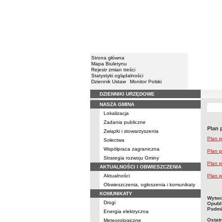
Strona główna
Mapa Biuletynu
Rejestr zmian treści
Statystyki oglądalności
Dziennik Ustaw
Monitor Polski
DZIENNIKI URZĘDOWE
Menu
NASZA GMINA
Lokalizacja
Zadania publiczne
Plan 
Związki i stowarzyszenia
Plan p
Sołectwa
Współpraca zagraniczna
Plan p
Strategia rozwoju Gminy
Plan p
AKTUALNOŚCI I OBWIESZCZENIA
Aktualności
Plan p
Obwieszczenia, ogłoszenia i komunikaty
KOMUNIKATY
metry
Wytwo
Drogi
Opubl
Podmi
Energia elektryczna
Ostat
Meteorologiczne