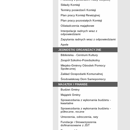
Składy Komisji
Terminy posiedzeń Komisji
Plan pracy Komisji Rewizyjnej
Plan pracy pozostałych Komisji
Oświadczenia majątkowe
Interpelacje radnych wraz z
odpowiedziami
Zapytania radnych wraz z odpowiedziami
Apele
JEDNOSTKI ORGANIZACYJNE
Biblioteka - Centrum Kultury
Zespół Szkolno-Przedszkolny
Miejsko-Gminny Ośrodek Pomocy
Społecznej
Zakład Gospodarki Komunalnej
Środowiskowy Dom Samopomocy
MAJĄTEK I FINANSE
Budżet Gminy
Majątek Gminy
Sprawozdania z wykonania budżetu -
kwartalne
Sprawozdania z wykonania budżetu -
półroczne, roczne
Umorzenia, odroczenia, raty
Fundacje i Stowarzyszenia
dofinansowane z JST