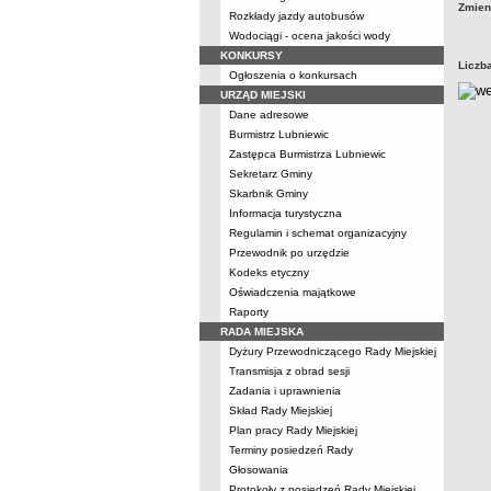
Zmien
Rozkłady jazdy autobusów
Wodociągi - ocena jakości wody
KONKURSY
Liczb
Ogłoszenia o konkursach
URZĄD MIEJSKI
Dane adresowe
Burmistrz Lubniewic
Zastępca Burmistrza Lubniewic
Sekretarz Gminy
Skarbnik Gminy
Informacja turystyczna
Regulamin i schemat organizacyjny
Przewodnik po urzędzie
Kodeks etyczny
Oświadczenia majątkowe
Raporty
RADA MIEJSKA
Dyżury Przewodniczącego Rady Miejskiej
Transmisja z obrad sesji
Zadania i uprawnienia
Skład Rady Miejskiej
Plan pracy Rady Miejskiej
Terminy posiedzeń Rady
Głosowania
Protokoły z posiedzeń Rady Miejskiej