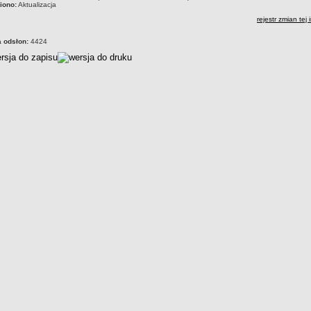
iono:
Aktualizacja
rejestr zmian tej 
a odsłon:
4424