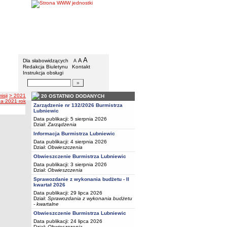
BIP - Urząd Miejski w Lubniewicach
Menu dodatkowe
A
powiększ czcionkę
A
standardowy rozmiar czcionki
Dla słabowidzących
A
pomniejsz czcionkę
Redakcja Biuletynu
Kontakt
Instrukcja obsługi
Wyszukiwarka artykułów
Szukaj
isji
> 2021
20 OSTATNIO DODANYCH
na 2021 rok
Zarządzenie nr 132/2026 Burmistrza
Lubniewic
Data publikacji: 5 sierpnia 2026
Dział:
Zarządzenia
Informacja Burmistrza Lubniewic
Data publikacji: 4 sierpnia 2026
Dział:
Obwieszczenia
Obwieszczenie Burmistrza Lubniewic
Data publikacji: 3 sierpnia 2026
Dział:
Obwieszczenia
Sprawozdanie z wykonania budżetu - II
kwartał 2026
Data publikacji: 29 lipca 2026
Dział:
Sprawozdania z wykonania budżetu
- kwartalne
Obwieszczenie Burmistrza Lubniewic
Data publikacji: 24 lipca 2026
Dział:
Obwieszczenia