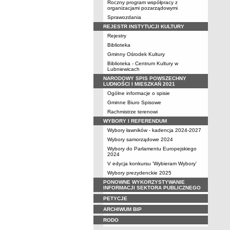
Roczny program współpracy z
organizacjami pozarządowymi
Sprawozdania
REJESTR INSTYTUCJI KULTURY
Rejestry
Biblioteka
Gminny Ośrodek Kultury
Biblioteka - Centrum Kultury w
Lubniewicach
NARODOWY SPIS POWSZECHNY
LUDNOŚCI I MIESZKAŃ 2021
Ogólne informacje o spisie
Gminne Biuro Spisowe
Rachmistrze terenowi
WYBORY I REFERENDUM
Wybory ławników - kadencja 2024-2027
Wybory samorządowe 2024
Wybory do Parlamentu Europejskiego
2024
V edycja konkursu 'Wybieram Wybory'
Wybory prezydenckie 2025
PONOWNE WYKORZYSTYWANIE
INFORMACJI SEKTORA PUBLICZNEGO
PETYCJE
ARCHIWUM BIP
RODO