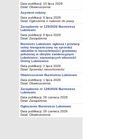
Data publikacji: 10 lipca 2026
Dział:
Obwieszczenia
Asystent rodziny
Data publikacji: 6 lipca 2026
Dział:
Ogłoszenia o naborze do pracy
Zarządzenie nr 129/2026 Burmistrza
Lubniewic
Data publikacji: 6 lipca 2026
Dział:
Zarządzenia
Burmistrz Lubniewic ogłasza I przetarg
ustny nieograniczony na sprzedaż
udziałów w nieruchomości gruntowej
położonej w obrębie ewidencyjnym
Lubniewice, stanowiących własność
Gminy Lubniewice.
Data publikacji: 2 lipca 2026
Dział:
Sprzedaż nieruchomości
Obwieszczenie Burmistrza Lubniewic
Data publikacji: 1 lipca 2026
Dział:
Obwieszczenia
Zarządzenie nr 128/2026 Burmistrza
Lubniewic
Data publikacji: 26 czerwca 2026
Dział:
Zarządzenia
Ogłoszenie Burmistrza Lubniewic
Data publikacji: 26 czerwca 2026
Dział:
Obwieszczenia