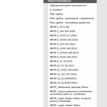
PRZESTRZENNEGO
Zagospodarowanie przestrzenne
0_Studium
Plan ogólny
Plan ogólny - opiniowanie i uzgadnianie
Plan ogólny - Konsultacje społeczne
MPZP.1_IV.11.98
MPZP.2_XIV.105.2000
MPZP.3_XXIV.177.2001
MPZP.4_XXVII.234.2010
MPZP.5_XXI.151.2012
MPZP.6_XVIII.198.2013
MPZP.7_XXVIII.199.2013
MPZP.8_XXIX.208.2013
MPZP.9_XI.78.2015
MPZP.10_XI.79.2015
MPZP.11_XXIII.145.2020
MPZP.12_XLI.257.2022
MPZP.13_XLI/258/2022
MPZP.14_XLII/267/2023
MPZP_elektrownie wiatrowe Glisno
MPZP_obszar położony w południowo-
zachodniej części m. Lubniewice
MPZP_część obrębu Glisno w rejonie
jeziora Lubniewsko
MPZP_część obrębu Glisno