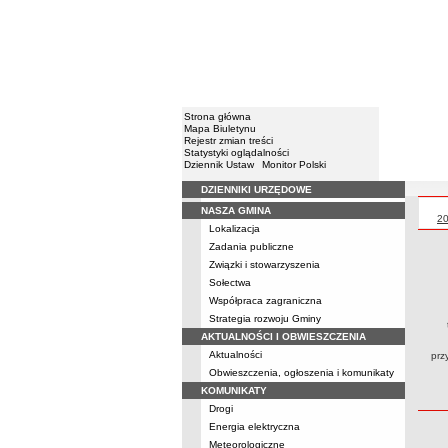
Strona główna
Mapa Biuletynu
Rejestr zmian treści
Statystyki oglądalności
Dziennik Ustaw
Monitor Polski
DZIENNIKI URZĘDOWE
Menu
NASZA GMINA
Pr
2
Lokalizacja
Zadania publiczne
Związki i stowarzyszenia
Sołectwa
Współpraca zagraniczna
Strategia rozwoju Gminy
AKTUALNOŚCI I OBWIESZCZENIA
Aktualności
prz
Obwieszczenia, ogłoszenia i komunikaty
KOMUNIKATY
Drogi
Energia elektryczna
Meteorologiczne