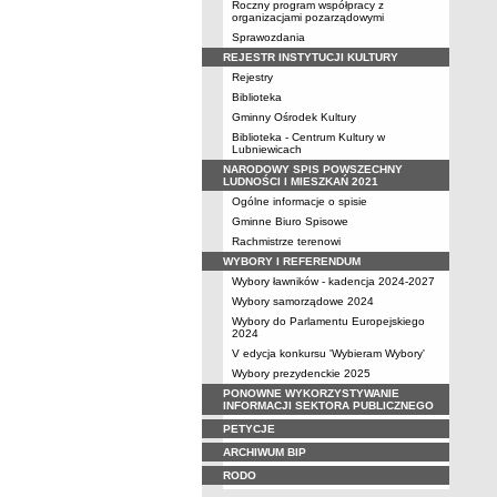
Roczny program współpracy z
organizacjami pozarządowymi
Sprawozdania
REJESTR INSTYTUCJI KULTURY
Rejestry
Biblioteka
Gminny Ośrodek Kultury
Biblioteka - Centrum Kultury w
Lubniewicach
NARODOWY SPIS POWSZECHNY
LUDNOŚCI I MIESZKAŃ 2021
Ogólne informacje o spisie
Gminne Biuro Spisowe
Rachmistrze terenowi
WYBORY I REFERENDUM
Wybory ławników - kadencja 2024-2027
Wybory samorządowe 2024
Wybory do Parlamentu Europejskiego
2024
V edycja konkursu 'Wybieram Wybory'
Wybory prezydenckie 2025
PONOWNE WYKORZYSTYWANIE
INFORMACJI SEKTORA PUBLICZNEGO
PETYCJE
ARCHIWUM BIP
RODO