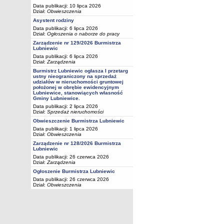
Data publikacji: 10 lipca 2026
Dział:
Obwieszczenia
Asystent rodziny
Data publikacji: 6 lipca 2026
Dział:
Ogłoszenia o naborze do pracy
Zarządzenie nr 129/2026 Burmistrza
Lubniewic
Data publikacji: 6 lipca 2026
Dział:
Zarządzenia
Burmistrz Lubniewic ogłasza I przetarg
ustny nieograniczony na sprzedaż
udziałów w nieruchomości gruntowej
położonej w obrębie ewidencyjnym
Lubniewice, stanowiących własność
Gminy Lubniewice.
Data publikacji: 2 lipca 2026
Dział:
Sprzedaż nieruchomości
Obwieszczenie Burmistrza Lubniewic
Data publikacji: 1 lipca 2026
Dział:
Obwieszczenia
Zarządzenie nr 128/2026 Burmistrza
Lubniewic
Data publikacji: 26 czerwca 2026
Dział:
Zarządzenia
Ogłoszenie Burmistrza Lubniewic
Data publikacji: 26 czerwca 2026
Dział:
Obwieszczenia