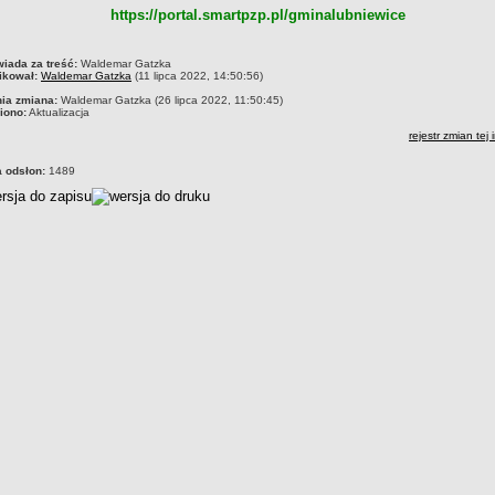
https://portal.smartpzp.pl/gminalubniewice
czka
iada za treść:
Waldemar Gatzka
ikował:
Waldemar Gatzka
(11 lipca 2022, 14:50:56)
nia zmiana:
Waldemar Gatzka (26 lipca 2022, 11:50:45)
iono:
Aktualizacja
rejestr zmian tej 
a odsłon:
1489