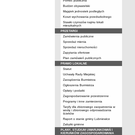
Pomoc publiczna
Budżet obywatelski
Majątek jednostek podległych
Koszt wychowania przedszkolnego
Stawki czynszów najmu lokali
mieszkalnych
PRZETARGI
Zamówienia publiczne
Sprzedaż mienia
Sprzedaż nieruchomości
Zapytania ofertowe
Plan zamówień publicznych
PRAWO LOKALNE
Statut
Uchwały Rady Miejskiej
Zarządzenia Burmistrza
Ogłoszenia Burmistrza
Opłaty i podatki
Zagospodarowanie przestrzenne
Programy i inne zamierzenia
Taryfy dla zbiorowego zaopatrzenia w
wodę i zbiorowego odprowadzania
ścieków
Raport o stanie gminy Lubniewice
Zabytki gminne
PLANY, STUDIUM UWARUNKOWAŃ I
KIERUNKÓW ZAGOSPODAROWANIA