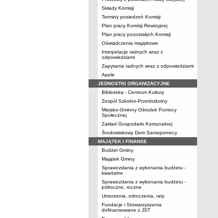
Składy Komisji
Terminy posiedzeń Komisji
Plan pracy Komisji Rewizyjnej
Plan pracy pozostałych Komisji
Oświadczenia majątkowe
Interpelacje radnych wraz z
odpowiedziami
Zapytania radnych wraz z odpowiedziami
Apele
JEDNOSTKI ORGANIZACYJNE
Biblioteka - Centrum Kultury
Zespół Szkolno-Przedszkolny
Miejsko-Gminny Ośrodek Pomocy
Społecznej
Zakład Gospodarki Komunalnej
Środowiskowy Dom Samopomocy
MAJĄTEK I FINANSE
Budżet Gminy
Majątek Gminy
Sprawozdania z wykonania budżetu -
kwartalne
Sprawozdania z wykonania budżetu -
półroczne, roczne
Umorzenia, odroczenia, raty
Fundacje i Stowarzyszenia
dofinansowane z JST