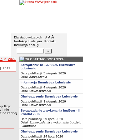
BIP - Urząd Miejski w Lubniewicach
Menu dodatkowe
A
powiększ czcionkę
A
standardowy rozmiar czcionki
Dla słabowidzących
A
pomniejsz czcionkę
Redakcja Biuletynu
Kontakt
Instrukcja obsługi
Wyszukiwarka artykułów
Szukaj
ne
>
2022
20 OSTATNIO DODANYCH
Zarządzenie nr 132/2026 Burmistrza
u
rgi z roku
|
Przetargi z roku
2012
Lubniewic
Data publikacji: 5 sierpnia 2026
Dział:
Zarządzenia
Informacja Burmistrza Lubniewic
Data publikacji: 4 sierpnia 2026
Dział:
Obwieszczenia
Obwieszczenie Burmistrza Lubniewic
Data publikacji: 3 sierpnia 2026
Dział:
Obwieszczenia
wy Pzp:
li nie
Sprawozdanie z wykonania budżetu - II
albo żadnej
kwartał 2026
Data publikacji: 29 lipca 2026
Dział:
Sprawozdania z wykonania budżetu
- kwartalne
Obwieszczenie Burmistrza Lubniewic
Data publikacji: 24 lipca 2026
Dział:
Obwieszczenia