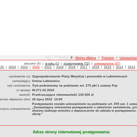
ścieżka nawigacji
Strona główna
>
Przetargi
>
Unieważnio
Przetargi
aktualne (0)
|
Przetargi
w toku (1)
|
Przetargi
rozstrzygnięte (72)
|
Przetargi
unieważnione (37)
zetargi z roku
025
|
Przetargi z roku
2024
|
Przetargi z roku
2023
|
Przetargi z roku
2022
|
Przetargi z roku
2021
|
Przetargi z roku
2019
|
Przetargi z roku
2018
|
Przetargi z roku
2017
|
Przetargi z roku
2016
|
Przetargi z roku
2015
|
Przetargi z rok
2014
|
Przeta
2013
zamówienie na:
Zagospodarowanie Plaży Miejskiej i pomostów w Lubniewicach
zamawiający:
Gmina Lubniewice
tryb zamówienia:
Tryb podstawowy na podstawie art. 275 pkt 1 ustawy Pzp
nr sprawy:
IN.271.02.2022
wartość:
Przekraczające równowartość 130.000 zł
termin składania ofert:
26 lipca 2022 10:00
Postępowanie zostało unieważnione na podstawie art. 255 ust. 1 usta
„Zamawiający unieważnia postępowanie o udzielenie zamówienia, jeże
yczyna unieważnienia:
złożono żadnego wniosku o dopuszczenie do udziału w postępowaniu 
oferty.”
Adres strony internetowej postępowania: