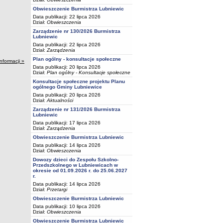
Obwieszczenie Burmistrza Lubniewic
Data publikacji: 22 lipca 2026
Dział:
Obwieszczenia
Zarządzenie nr 130/2026 Burmistrza
Lubniewic
Data publikacji: 22 lipca 2026
Dział:
Zarządzenia
Plan ogólny - konsultacje społeczne
informacji »
Data publikacji: 20 lipca 2026
Dział:
Plan ogólny - Konsultacje społeczne
Konsultacje społeczne projektu Planu
ogólnego Gminy Lubniewice
Data publikacji: 20 lipca 2026
Dział:
Aktualności
Zarządzenie nr 131/2026 Burmistrza
Lubniewic
Data publikacji: 17 lipca 2026
Dział:
Zarządzenia
Obwieszczenie Burmistrza Lubniewic
Data publikacji: 14 lipca 2026
Dział:
Obwieszczenia
Dowozy dzieci do Zespołu Szkolno-
Przedszkolnego w Lubniewicach w
okresie od 01.09.2026 r. do 25.06.2027
r.
Data publikacji: 14 lipca 2026
Dział:
Przetargi
Obwieszczenie Burmistrza Lubniewic
Data publikacji: 10 lipca 2026
Dział:
Obwieszczenia
Obwieszczenie Burmistrza Lubniewic