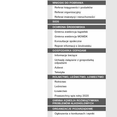
WNIOSKI DO POBRANIA
Referat księgowości i podatków
Referat organizacyjny
Referat inwestycji i nieruchomości
SIOS
OCHRONA ŚRODOWISKA
Gminna ewidencja kąpielisk
Gminna ewidencja MOWDK
Konsultacje społeczne
Rejestr informacji o środowisku
GOSPODARKA ODPADAMI
Informacje bieżące
Uchwały związane z gospodarką
odpadami
Azbest
Tekstylia
ROLNICTWO, LEŚNICTWO, ŁOWIECTWO
Rolnictwo
Leśnictwo
Łowiectwo
Powszechny spis rolny 2020
GMINNA KOMISJA ROZWIĄZYWANIA
PROBLEMÓW ALKOHOLOWYCH
ORGANIZACJE POZARZĄDOWE
Ogłoszenia o konkursach i wyniki