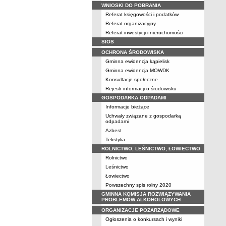
WNIOSKI DO POBRANIA
Referat księgowości i podatków
Referat organizacyjny
Referat inwestycji i nieruchomości
SIOS
OCHRONA ŚRODOWISKA
Gminna ewidencja kąpielisk
Gminna ewidencja MOWDK
Konsultacje społeczne
Rejestr informacji o środowisku
GOSPODARKA ODPADAMI
Informacje bieżące
Uchwały związane z gospodarką
odpadami
Azbest
Tekstylia
ROLNICTWO, LEŚNICTWO, ŁOWIECTWO
Rolnictwo
Leśnictwo
Łowiectwo
Powszechny spis rolny 2020
GMINNA KOMISJA ROZWIĄZYWANIA
PROBLEMÓW ALKOHOLOWYCH
ORGANIZACJE POZARZĄDOWE
Ogłoszenia o konkursach i wyniki