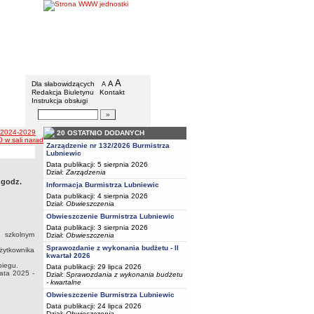
BIP - Urząd Miejski w Lubniewicach
Menu dodatkowe
A
powiększ czcionkę
A
standardowy rozmiar czcionki
Dla słabowidzących
A
pomniejsz czcionkę
Redakcja Biuletynu
Kontakt
Instrukcja obsługi
Wyszukiwarka artykułów
Szukaj
 2024-2029
20 OSTATNIO DODANYCH
0 w sali narad Urzędu Miejskiego w Lubniewicach
Zarządzenie nr 132/2026 Burmistrza
Lubniewic
Data publikacji: 5 sierpnia 2026
Dział:
Zarządzenia
 godz.
Informacja Burmistrza Lubniewic
Data publikacji: 4 sierpnia 2026
Dział:
Obwieszczenia
Obwieszczenie Burmistrza Lubniewic
Data publikacji: 3 sierpnia 2026
u szkolnym
Dział:
Obwieszczenia
Sprawozdanie z wykonania budżetu - II
użytkownika
kwartał 2026
biegu.
Data publikacji: 29 lipca 2026
ata 2025 -
Dział:
Sprawozdania z wykonania budżetu
- kwartalne
Obwieszczenie Burmistrza Lubniewic
Data publikacji: 24 lipca 2026
Dział:
Obwieszczenia