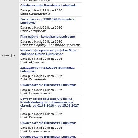
Obwieszczenie Burmistrza Lubniewic
Data publikacji: 22 lipca 2026
Dział:
Obwieszczenia
Zarządzenie nr 130/2026 Burmistrza
Lubniewic
Data publikacji: 22 lipca 2026
Dział:
Zarządzenia
Plan ogólny - konsultacje społeczne
Data publikacji: 20 lipca 2026
Dział:
Plan ogólny - Konsultacje społeczne
Konsultacje społeczne projektu Planu
ogólnego Gminy Lubniewice
informacji »
Data publikacji: 20 lipca 2026
Dział:
Aktualności
Zarządzenie nr 131/2026 Burmistrza
Lubniewic
Data publikacji: 17 lipca 2026
Dział:
Zarządzenia
Obwieszczenie Burmistrza Lubniewic
Data publikacji: 14 lipca 2026
Dział:
Obwieszczenia
Dowozy dzieci do Zespołu Szkolno-
Przedszkolnego w Lubniewicach w
okresie od 01.09.2026 r. do 25.06.2027
r.
Data publikacji: 14 lipca 2026
Dział:
Przetargi
Obwieszczenie Burmistrza Lubniewic
Data publikacji: 10 lipca 2026
Dział:
Obwieszczenia
Obwieszczenie Burmistrza Lubniewic