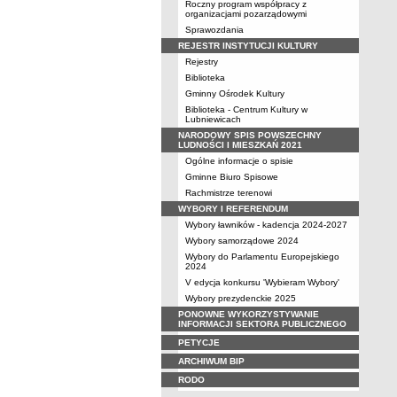
Roczny program współpracy z
organizacjami pozarządowymi
Sprawozdania
REJESTR INSTYTUCJI KULTURY
Rejestry
Biblioteka
Gminny Ośrodek Kultury
Biblioteka - Centrum Kultury w
Lubniewicach
NARODOWY SPIS POWSZECHNY
LUDNOŚCI I MIESZKAŃ 2021
Ogólne informacje o spisie
Gminne Biuro Spisowe
Rachmistrze terenowi
WYBORY I REFERENDUM
Wybory ławników - kadencja 2024-2027
Wybory samorządowe 2024
Wybory do Parlamentu Europejskiego
2024
V edycja konkursu 'Wybieram Wybory'
Wybory prezydenckie 2025
PONOWNE WYKORZYSTYWANIE
INFORMACJI SEKTORA PUBLICZNEGO
PETYCJE
ARCHIWUM BIP
RODO