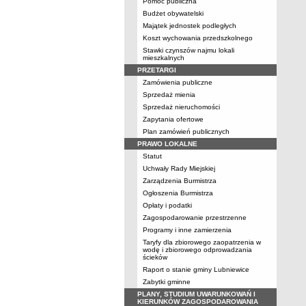
Pomoc publiczna
Budżet obywatelski
Majątek jednostek podległych
Koszt wychowania przedszkolnego
Stawki czynszów najmu lokali
mieszkalnych
PRZETARGI
Zamówienia publiczne
Sprzedaż mienia
Sprzedaż nieruchomości
Zapytania ofertowe
Plan zamówień publicznych
PRAWO LOKALNE
Statut
Uchwały Rady Miejskiej
Zarządzenia Burmistrza
Ogłoszenia Burmistrza
Opłaty i podatki
Zagospodarowanie przestrzenne
Programy i inne zamierzenia
Taryfy dla zbiorowego zaopatrzenia w
wodę i zbiorowego odprowadzania
ścieków
Raport o stanie gminy Lubniewice
Zabytki gminne
PLANY, STUDIUM UWARUNKOWAŃ I
KIERUNKÓW ZAGOSPODAROWANIA