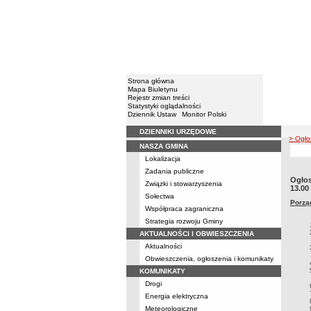
Strona główna
Mapa Biuletynu
Rejestr zmian treści
Statystyki oglądalności
Dziennik Ustaw
Monitor Polski
DZIENNIKI URZĘDOWE
Menu
> Ogło
NASZA GMINA
Lokalizacja
Zadania publiczne
Ogłos
Związki i stowarzyszenia
13.00
Sołectwa
Porzą
Współpraca zagraniczna
Strategia rozwoju Gminy
AKTUALNOŚCI I OBWIESZCZENIA
Aktualności
Obwieszczenia, ogłoszenia i komunikaty
KOMUNIKATY
Drogi
Energia elektryczna
Meteorologiczne