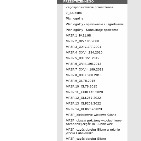
PRZESTRZENNEGO
Zagospodarowanie przestrzenne
0_Studium
Plan ogólny
Plan ogólny - opiniowanie i uzgadnianie
Plan ogólny - Konsultacje społeczne
MPZP.1_IV.11.98
MPZP.2_XIV.105.2000
MPZP.3_XXIV.177.2001
MPZP.4_XXVII.234.2010
MPZP.5_XXI.151.2012
MPZP.6_XVIII.198.2013
MPZP.7_XXVIII.199.2013
MPZP.8_XXIX.208.2013
MPZP.9_XI.78.2015
MPZP.10_XI.79.2015
MPZP.11_XXIII.145.2020
MPZP.12_XLI.257.2022
MPZP.13_XLI/258/2022
MPZP.14_XLII/267/2023
MPZP_elektrownie wiatrowe Glisno
MPZP_obszar położony w południowo-
zachodniej części m. Lubniewice
MPZP_część obrębu Glisno w rejonie
jeziora Lubniewsko
MPZP_część obrębu Glisno