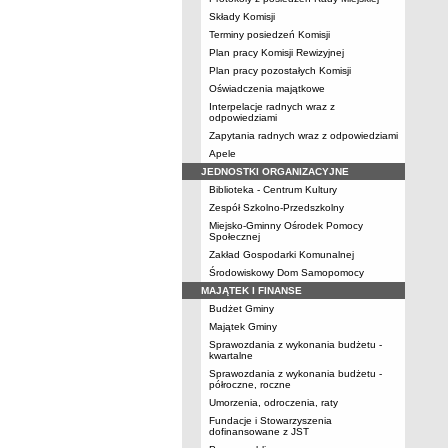
Składy Komisji
Terminy posiedzeń Komisji
Plan pracy Komisji Rewizyjnej
Plan pracy pozostałych Komisji
Oświadczenia majątkowe
Interpelacje radnych wraz z
odpowiedziami
Zapytania radnych wraz z odpowiedziami
Apele
JEDNOSTKI ORGANIZACYJNE
Biblioteka - Centrum Kultury
Zespół Szkolno-Przedszkolny
Miejsko-Gminny Ośrodek Pomocy
Społecznej
Zakład Gospodarki Komunalnej
Środowiskowy Dom Samopomocy
MAJĄTEK I FINANSE
Budżet Gminy
Majątek Gminy
Sprawozdania z wykonania budżetu -
kwartalne
Sprawozdania z wykonania budżetu -
półroczne, roczne
Umorzenia, odroczenia, raty
Fundacje i Stowarzyszenia
dofinansowane z JST