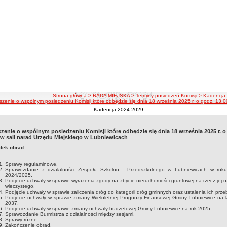
ścieżka nawigacji
Strona główna
> RADA MIEJSKA
> Terminy posiedzeń Komisji
> Kadencja
szenie o wspólnym posiedzeniu Komisji które odbędzie się dnia 18 września 2025 r. o godz. 13.0
Kadencja 2024-2029
zenie o wspólnym posiedzeniu Komisji które odbędzie się dnia 18 września 2025 r. o
 w sali narad Urzędu Miejskiego w Lubniewicach
dek obrad:
Sprawy regulaminowe.
Sprawozdanie z działalności Zespołu Szkolno - Przedszkolnego w Lubniewicach w rok
2024/2025.
Podjęcie uchwały w sprawie wyrażenia zgody na zbycie nieruchomości gruntowej na rzecz jej 
wieczystego.
Podjęcie uchwały w sprawie zaliczenia dróg do kategorii dróg gminnych oraz ustalenia ich prze
Podjęcie uchwały w sprawie zmiany Wieloletniej Prognozy Finansowej Gminy Lubniewice na l
2037.
Podjęcie uchwały w sprawie zmiany uchwały budżetowej Gminy Lubniewice na rok 2025.
Sprawozdanie Burmistrza z działalności między sesjami.
Sprawy różne.
Zakończenie obrad.