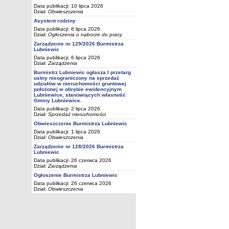
Data publikacji: 10 lipca 2026
Dział:
Obwieszczenia
Asystent rodziny
Data publikacji: 6 lipca 2026
Dział:
Ogłoszenia o naborze do pracy
Zarządzenie nr 129/2026 Burmistrza
Lubniewic
Data publikacji: 6 lipca 2026
Dział:
Zarządzenia
Burmistrz Lubniewic ogłasza I przetarg
ustny nieograniczony na sprzedaż
udziałów w nieruchomości gruntowej
położonej w obrębie ewidencyjnym
Lubniewice, stanowiących własność
Gminy Lubniewice.
Data publikacji: 2 lipca 2026
Dział:
Sprzedaż nieruchomości
Obwieszczenie Burmistrza Lubniewic
Data publikacji: 1 lipca 2026
Dział:
Obwieszczenia
Zarządzenie nr 128/2026 Burmistrza
Lubniewic
Data publikacji: 26 czerwca 2026
Dział:
Zarządzenia
Ogłoszenie Burmistrza Lubniewic
Data publikacji: 26 czerwca 2026
Dział:
Obwieszczenia