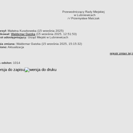
Przewodniczący Rady Miejskiej
w Lubniewicach
/-/ Przemysław Matczak
czka
rzył:
Malwina Kuszkowska (15 września 2025)
ikował:
Waldemar Gatzka
(15 września 2025, 12:51:53)
ot udostępniający:
Urząd Miejski w Lubniewicach
nia zmiana:
Waldemar Gatzka (15 września 2025, 15:15:32)
iono:
Aktualizacja
rejestr zmian tej 
a odsłon:
1014