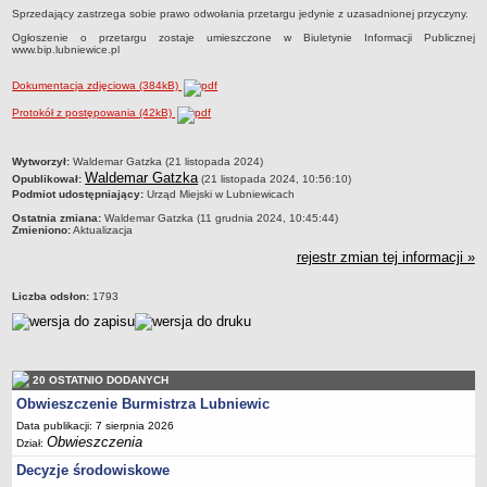
Sprzedający zastrzega sobie prawo odwołania przetargu jedynie z uzasadnionej przyczyny.
Terminy posiedzeń Komisji
Ogłoszenie o przetargu zostaje umieszczone w Biuletynie Informacji Publicznej
Plan pracy Komisji Rewizyjnej
www.bip.lubniewice.pl
Plan pracy pozostałych Komisji
Dokumentacja zdjęciowa (384kB)
Oświadczenia majątkowe
Protokół z postępowania (42kB)
Interpelacje radnych wraz z odpowiedziami
metryczka
Zapytania radnych wraz z odpowiedziami
Wytworzył:
Waldemar Gatzka (21 listopada 2024)
Waldemar Gatzka
Opublikował:
(21 listopada 2024, 10:56:10)
Apele
Podmiot udostępniający:
Urząd Miejski w Lubniewicach
JEDNOSTKI ORGANIZACYJNE
Ostatnia zmiana:
Waldemar Gatzka (11 grudnia 2024, 10:45:44)
Zmieniono:
Aktualizacja
Biblioteka - Centrum Kultury
rejestr zmian tej informacji »
Zespół Szkolno-Przedszkolny
Miejsko-Gminny Ośrodek Pomocy Społecznej
Liczba odsłon:
1793
Zakład Gospodarki Komunalnej
Środowiskowy Dom Samopomocy
MAJĄTEK I FINANSE
20 OSTATNIO DODANYCH
Budżet Gminy
Obwieszczenie Burmistrza Lubniewic
Data publikacji: 7 sierpnia 2026
Majątek Gminy
Obwieszczenia
Dział:
Sprawozdania z wykonania budżetu - kwartalne
Decyzje środowiskowe
Sprawozdania z wykonania budżetu - półroczne, roczne