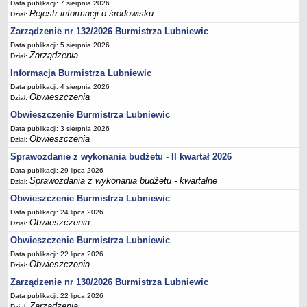
Data publikacji: 7 sierpnia 2026
Rejestr informacji o środowisku
Dział:
Umorzenia, odroczenia, raty
Zarządzenie nr 132/2026 Burmistrza Lubniewic
Fundacje i Stowarzyszenia dofinansowane z JST
Data publikacji: 5 sierpnia 2026
Pomoc publiczna
Zarządzenia
Dział:
Budżet obywatelski
Informacja Burmistrza Lubniewic
Majątek jednostek podległych
Data publikacji: 4 sierpnia 2026
Obwieszczenia
Dział:
Koszt wychowania przedszkolnego
Obwieszczenie Burmistrza Lubniewic
Stawki czynszów najmu lokali mieszkalnych
Data publikacji: 3 sierpnia 2026
Obwieszczenia
PRZETARGI
Dział:
Zamówienia publiczne
Sprawozdanie z wykonania budżetu - II kwartał 2026
Sprzedaż mienia
Data publikacji: 29 lipca 2026
Sprawozdania z wykonania budżetu - kwartalne
Dział:
Sprzedaż nieruchomości
Obwieszczenie Burmistrza Lubniewic
Zapytania ofertowe
Data publikacji: 24 lipca 2026
Obwieszczenia
Dział:
Plan zamówień publicznych
Obwieszczenie Burmistrza Lubniewic
PRAWO LOKALNE
Statut
Data publikacji: 22 lipca 2026
Obwieszczenia
Dział:
Uchwały Rady Miejskiej
Zarządzenie nr 130/2026 Burmistrza Lubniewic
Zarządzenia Burmistrza
Data publikacji: 22 lipca 2026
Zarządzenia
Dział: