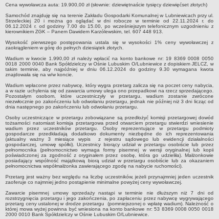
Sekretarz Gminy
Cena wywoławcza auta: 19.900,00 zł (słownie: dziewiętnaście tysięcy dziewięćset złotych)
Samochód znajduję się na terenie Zakładu Gospodarki Komunalnej w Lubniewicach przy ul.
Skarbnik Gminy
Strzeleckiej 20 i można go oglądać w dni robocze w terminie od 22.11.2024 r. do
06.12.2024 r. od godziny 7.00 do 15.00, po wcześniejszym telefonicznym uzgodnieniu z
Informacja turystyczna
kierownikiem ZGK – Panem Dawidem Karzólewskim, tel. 607 448 913.
Regulamin i schemat organizacyjny
Wysokość pierwszego postępowania ustala się w wysokości 1% ceny wywoławczej z
zaokrągleniem w górę do pełnych dziesiątek złotych.
Przewodnik po urzędzie
Wadium w kwocie 1.990,00 zł należy wpłacić na konto bankowe nr: 19 8369 0008 0050
0018 2000 0040 Bank Spółdzielczy w Ośnie Lubuskim O/Lubniewice z dopiskiem JELCZ, w
Kodeks etyczny
takim terminie, aby najpóźniej w dniu 06.12.2024 do godziny 9.30 wymagana kwota
znajdowała się na w/w koncie.
Oświadczenia majątkowe
Wadium wpłacone przez nabywcę, który wygra przetarg zalicza się na poczet ceny nabycia,
a w razie uchylenia się od zawarcia umowy ulega ono przepadkowi na rzecz sprzedającego.
Raporty
Pozostałym osobom, które uczestniczyły w przetargu, wadium zostanie zwrócone
niezwłocznie po zakończeniu lub odwołaniu przetargu, jednak nie później niż 3 dni licząc od
RADA MIEJSKA
dnia następnego po zakończeniu lub odwołaniu przetargu.
Dyżury Przewodniczącego Rady Miejskiej
Osoby uczestniczące w przetargu zobowiązane są przedłożyć komisji przetargowej dowód
tożsamości natomiast komisja przetargowa przed otwarciem przetargu stwierdzi wniesienie
Transmisja z obrad sesji
wadium przez uczestników przetargu. Osoby reprezentujące w przetargu podmioty
gospodarcze przedkładają dodatkowo dokumenty niezbędne do ich reprezentowania
Zadania i uprawnienia
(aktualny ważny 3 miesiące wypis z rejestru sądowego lub ewidencji działalności
gospodarczej, umowę spółki). Uczestnicy biorący udział w przetargu osobiście lub przez
pełnomocnika (pełnomocnictwo wymaga formy pisemnej w wersji oryginalnej lub kopii
Skład Rady Miejskiej
poświadczonej za zgodność z oryginałem przez osobę, która go udzieliła). Małżonkowie
posiadający wspólność majątkową biorą udział w przetargu osobiście lub za okazaniem
Plan pracy Rady Miejskiej
pełnomocnictwa współmałżonka zawierającego zgodę na nabycie ruchomości).
Przetarg jest ważny bez względu na liczbę uczestników, jeżeli przynajmniej jeden uczestnik
Terminy posiedzeń Rady
zaoferuje co najmniej jedno postąpienie minimalne powyżej ceny wywoławczej.
Głosowania
Zawarcie pisemnej umowy sprzedaży nastąpi w terminie nie dłuższym niż 7 dni od
rozstrzygnięcia przetargu i jego zakończenia, po zapłaceniu przez nabywcę wygrywającego
Protokoły z posiedzeń Rady Miejskiej
przetarg ceny ustalonej w drodze przetargu (pomniejszonej o wpłatę wadium). Należność o
której mowa wyżej powinna być wniesiona na konto bankowe nr: 53 8369 0008 0050 0018
2000 0010 Bank Spółdzielczy w Ośnie Lubuskim O/Lubniewice.
Składy Komisji