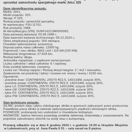
sprzedaż samochodu specjalnego marki Jelcz 325
Sołectwa
Dane identyfikacyjne pojazdu:
Marka: Jelcz,
Współpraca zagraniczna
Model pojazdu: 325,
Wersja: P 325,
Strategia rozwoju Gminy
Rodzaj pojazdu: samochód specjalny,
Nr rejestracyjny: FSU 11702,
AKTUALNOŚCI I OBWIESZCZENIA
Rok produkcji: 1998,
Nr identyfikacyjny (VIN): SUSP142CJW0000062,
Aktualności
Data pierwszej rejestracji: 03.09.1998 r.,
Data ważności badania technicznego: 09.12.2024 r.,
Okres eksploatacji pojazdu: 304 miesiące,
Obwieszczenia, ogłoszenia i komunikaty
Charakter wykorzystania: pożarniczy,
Dopuszczalna masa całkowita: 12000 kg,
KOMUNIKATY
Pojemność / moc silnika: 6842 cm3 / 110 kW (150 KM),
Wskazanie drogomierza: 27.628 km,
Drogi
Rodzaj kabiny: długa,
Jednostka napędowa: z zapłonem samoczynnym,
Energia elektryczna
Liczba cylindrów / układ cylindrów: 6 / rzędowy,
Kolor powłoki lakierowej: czerwony,
Meteorologiczne
Liczba osi / Rodzaj napędu / Rodzaj skrzyni biegów: 2 / 4x2 / manualna,
Zawieszenie osi przedniej / tylnej / rozstaw osi: resory / resory / 4100 mm,
Ogumienie:
Rozkłady jazdy autobusów
- przednie lewe: CONTINENTAL 255/70 R22,5, 140/134M, zużycie 30%,
- przednie prawe: CONTINENTAL 255/70 R22,5, 140/134M, zużycie 30%,
Wodociągi - ocena jakości wody
- tylne LZ: CONTINENTAL 255/70 R22,5, 140/134M, zużycie 30%,
- tylne LW: CONTINENTAL 255/70 R22,5, 140/134M, zużycie 30%,
KONKURSY
- tylne PZ: CONTINENTAL 255/70 R22,5, 140/134M, zużycie 30%,
- tylne PW: CONTINENTAL 255/70 R22,5, 140/134M, zużycie 30%,
Ogłoszenia o konkursach
Stan techniczny pojazdu:
URZĄD MIEJSKI
SILNIK: poziom oleju i płynu chłodzącego silnika w granicach zalecanych przez producenta.
Prawidłowa praca silnika w zakresie wykorzystywanych prędkości obrotowych silnika.
Dane adresowe
PODWOZIE: podzespoły bez uszkodzeń o charakterze kolizyjnym.
NADWOZIE: kabina kierowcy posiadają powłokę lakierową zmatowiałą z zarysowaniami. Na
Burmistrz Lubniewic
pojeździe zabudowany zbiornik na wodę wraz z autopompą.
Przetarg odbędzie się w dniu 6 grudnia 2024 r. o godzinie 10.00 w Urzędzie Miejskim
Zastępca Burmistrza Lubniewic
w Lubniewicach, przy ul. Jana Pawła II 51 – sala narad na II piętrze.