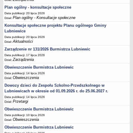
Ogłoszenia Burmistrza
Plan ogólny - konsultacje społeczne
Opłaty i podatki
Data publikacji: 20 lipca 2026
Zagospodarowanie przestrzenne
Plan ogólny - Konsultacje społeczne
Dział:
Programy i inne zamierzenia
Konsultacje społeczne projektu Planu ogólnego Gminy
Lubniewice
Taryfy dla zbiorowego zaopatrzenia w wodę i zbiorowego
odprowadzania ścieków
Data publikacji: 20 lipca 2026
Aktualności
Dział:
Raport o stanie gminy Lubniewice
Zarządzenie nr 131/2026 Burmistrza Lubniewic
Zabytki gminne
Data publikacji: 17 lipca 2026
Zarządzenia
PLANY, STUDIUM UWARUNKOWAŃ I KIERUNKÓW ZAGOSPODAROWANIA
Dział:
PRZESTRZENNEGO
Obwieszczenie Burmistrza Lubniewic
Zagospodarowanie przestrzenne
Data publikacji: 14 lipca 2026
0_Studium
Obwieszczenia
Dział:
Plan ogólny
Dowozy dzieci do Zespołu Szkolno-Przedszkolnego w
Lubniewicach w okresie od 01.09.2026 r. do 25.06.2027 r.
Plan ogólny - opiniowanie i uzgadnianie
Data publikacji: 14 lipca 2026
Plan ogólny - Konsultacje społeczne
Przetargi
Dział:
MPZP.1_IV.11.98
Obwieszczenie Burmistrza Lubniewic
MPZP.2_XIV.105.2000
Data publikacji: 10 lipca 2026
Obwieszczenia
Dział:
MPZP.3_XXIV.177.2001
Obwieszczenie Burmistrza Lubniewic
MPZP.4_XXVII.234.2010