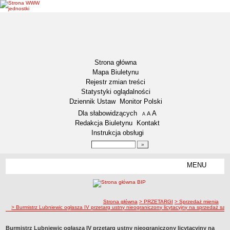
Strona główna
Mapa Biuletynu
Rejestr zmian treści
Statystyki oglądalności
Dziennik Ustaw
Monitor Polski
Menu dodatkowe
Dla słabowidzących
A
powiększ czcionkę
A
standardowy rozmiar czcionki
A
pomniejsz czcionkę
Redakcja Biuletynu
Kontakt
Instrukcja obsługi
Wyszukiwarka artykułów
Szukaj
MENU
Menu
DZIENNIKI URZĘDOWE
NASZA GMINA
Lokalizacja
ścieżka nawigacji
Strona główna
> PRZETARGI
> Sprzedaż mienia
> Burmistrz Lubniewic ogłasza IV przetarg ustny nieograniczony licytacyjny na sprzedaż sa
Zadania publiczne
Związki i stowarzyszenia
Burmistrz Lubniewic ogłasza IV przetarg ustny nieograniczony licytacyjny na