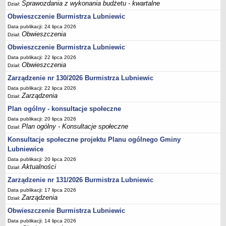
Sprawozdania z wykonania budżetu - kwartalne
Sekretarz Gminy
Dział:
Obwieszczenie Burmistrza Lubniewic
Skarbnik Gminy
Data publikacji: 24 lipca 2026
Informacja turystyczna
Obwieszczenia
Dział:
Regulamin i schemat organizacyjny
Obwieszczenie Burmistrza Lubniewic
Przewodnik po urzędzie
Data publikacji: 22 lipca 2026
Obwieszczenia
Dział:
Kodeks etyczny
Zarządzenie nr 130/2026 Burmistrza Lubniewic
Oświadczenia majątkowe
Data publikacji: 22 lipca 2026
Zarządzenia
Raporty
Dział:
RADA MIEJSKA
Plan ogólny - konsultacje społeczne
Dyżury Przewodniczącego Rady Miejskiej
Data publikacji: 20 lipca 2026
Plan ogólny - Konsultacje społeczne
Dział:
Transmisja z obrad sesji
Konsultacje społeczne projektu Planu ogólnego Gminy
Zadania i uprawnienia
Lubniewice
Skład Rady Miejskiej
Data publikacji: 20 lipca 2026
Aktualności
Dział:
Plan pracy Rady Miejskiej
Zarządzenie nr 131/2026 Burmistrza Lubniewic
Terminy posiedzeń Rady
Data publikacji: 17 lipca 2026
Głosowania
Zarządzenia
Dział:
Protokoły z posiedzeń Rady Miejskiej
Obwieszczenie Burmistrza Lubniewic
Data publikacji: 14 lipca 2026
Składy Komisji