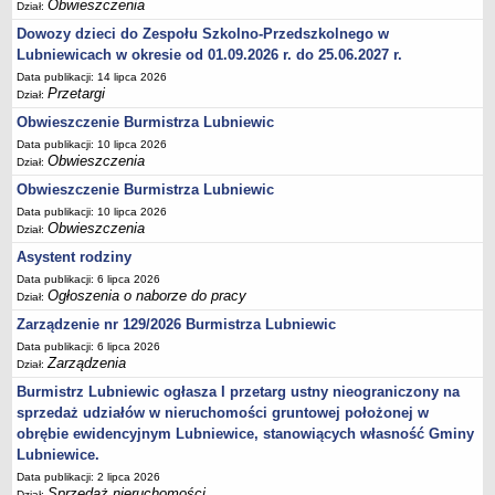
Obwieszczenia
Dział:
Terminy posiedzeń Komisji
Dowozy dzieci do Zespołu Szkolno-Przedszkolnego w
Plan pracy Komisji Rewizyjnej
Lubniewicach w okresie od 01.09.2026 r. do 25.06.2027 r.
Data publikacji: 14 lipca 2026
Plan pracy pozostałych Komisji
Przetargi
Dział:
Oświadczenia majątkowe
Obwieszczenie Burmistrza Lubniewic
Interpelacje radnych wraz z odpowiedziami
Data publikacji: 10 lipca 2026
Obwieszczenia
Dział:
Zapytania radnych wraz z odpowiedziami
Obwieszczenie Burmistrza Lubniewic
Apele
Data publikacji: 10 lipca 2026
JEDNOSTKI ORGANIZACYJNE
Obwieszczenia
Dział:
Biblioteka - Centrum Kultury
Asystent rodziny
Zespół Szkolno-Przedszkolny
Data publikacji: 6 lipca 2026
Ogłoszenia o naborze do pracy
Dział:
Miejsko-Gminny Ośrodek Pomocy Społecznej
Zarządzenie nr 129/2026 Burmistrza Lubniewic
Zakład Gospodarki Komunalnej
Data publikacji: 6 lipca 2026
Środowiskowy Dom Samopomocy
Zarządzenia
Dział:
MAJĄTEK I FINANSE
Burmistrz Lubniewic ogłasza I przetarg ustny nieograniczony na
Budżet Gminy
sprzedaż udziałów w nieruchomości gruntowej położonej w
obrębie ewidencyjnym Lubniewice, stanowiących własność Gminy
Majątek Gminy
Lubniewice.
Sprawozdania z wykonania budżetu - kwartalne
Data publikacji: 2 lipca 2026
Sprawozdania z wykonania budżetu - półroczne, roczne
Sprzedaż nieruchomości
Dział: