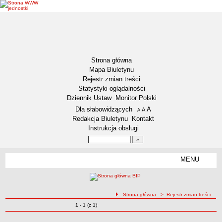
Strona główna
Mapa Biuletynu
Rejestr zmian treści
Statystyki oglądalności
Dziennik Ustaw
Monitor Polski
Menu dodatkowe
Dla słabowidzących
A
powiększ czcionkę
A
standardowy rozmiar czcionki
A
pomniejsz czcionkę
Redakcja Biuletynu
Kontakt
Instrukcja obsługi
Wyszukiwarka artykułów
Szukaj
MENU
Menu
DZIENNIKI URZĘDOWE
NASZA GMINA
Lokalizacja
ścieżka nawigacji
Strona główna
> Rejestr zmian treści
Zmiany o pozycjach
1 - 1 (z 1)
Zadania publiczne
Rejestr zmian treści
Związki i stowarzyszenia