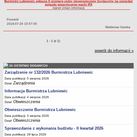
Burmistrz Lubniewic ogłasza II przetarg ustny nieograniczony licytacyjny na sprzedaż
pojazdu pożarniczego marki IFA
Sołectwa
rejestr zmian informacji
Współpraca zagraniczna
Protokół
Strategia rozwoju Gminy
Data:
2018-07-26 10:57:05
Autor:
Waldemar Gatzka
AKTUALNOŚCI I OBWIESZCZENIA
Aktualności
Zmiany o pozycjach
1 - 1 (z 1)
Obwieszczenia, ogłoszenia i komunikaty
powrót do informacji »
KOMUNIKATY
Drogi
Energia elektryczna
20 OSTATNIO DODANYCH
Zarządzenie nr 132/2026 Burmistrza Lubniewic
Meteorologiczne
Data publikacji: 5 sierpnia 2026
Rozkłady jazdy autobusów
Zarządzenia
Dział:
Wodociągi - ocena jakości wody
Informacja Burmistrza Lubniewic
KONKURSY
Data publikacji: 4 sierpnia 2026
Obwieszczenia
Ogłoszenia o konkursach
Dział:
Obwieszczenie Burmistrza Lubniewic
URZĄD MIEJSKI
Dane adresowe
Data publikacji: 3 sierpnia 2026
Obwieszczenia
Dział:
Burmistrz Lubniewic
Sprawozdanie z wykonania budżetu - II kwartał 2026
Zastępca Burmistrza Lubniewic
Data publikacji: 29 lipca 2026